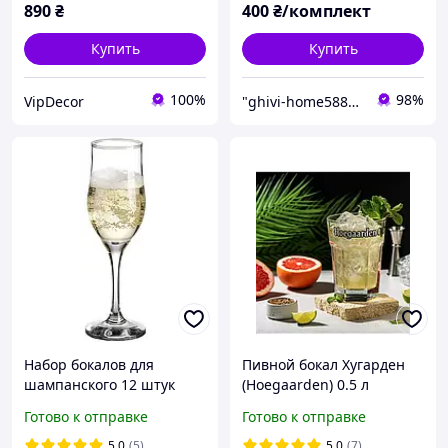
890
₴
400
₴/комплект
Купить
Купить
100%
98%
VipDecor
"ghivi-home588": Товары для дома, проверенные временем!
Набор бокалов для
Пивной бокал Хугарден
шампанского 12 штук
(Hoegaarden) 0.5 л
200мл Pasabahce Tulipe
Готово к отправке
Готово к отправке
44160-SL
5.0
(5)
5.0
(7)