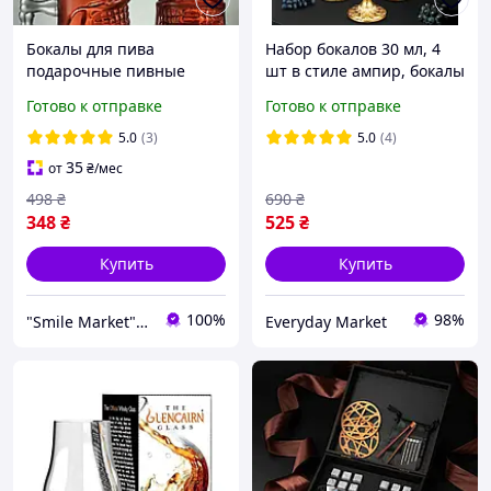
Бокалы для пива
Набор бокалов 30 мл, 4
подарочные пивные
шт в стиле ампир, бокалы
череп 2 шт 420 мл
для виски, водки, текилы,
Готово к отправке
Готово к отправке
пивной бокал набор
рома или абсента
пивных бокалов в виде
5.0
(3)
5.0
(4)
черепа с черепом
35
от
₴
/мес
498
₴
690
₴
348
₴
525
₴
Купить
Купить
100%
98%
"Smile Market" интернет-магазин
Everyday Market