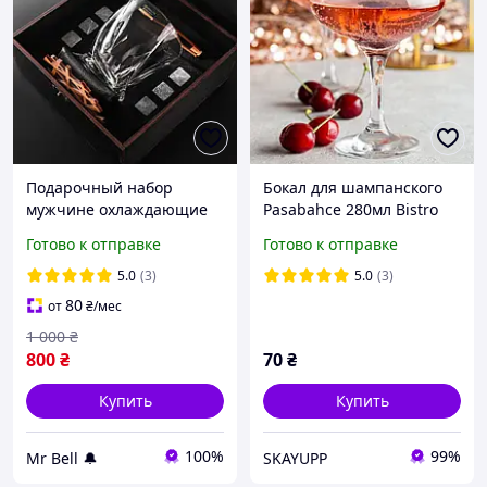
Подарочный набор
Бокал для шампанского
мужчине охлаждающие
Pasabahce 280мл Bistro
камни с бокалом для
1шт (44136-1)
Готово к отправке
Готово к отправке
виски Bohemia Quadro
340 мл
5.0
(3)
5.0
(3)
80
от
₴
/мес
1 000
₴
800
₴
70
₴
Купить
Купить
100%
99%
Mr Bell 🔔
SKAYUPP