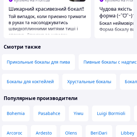
Куплено на Prom.ua
Куплено на Prom.
Шикарний красивезний бокал!!
Чудова якість т
форма (˶ˆᗜˆ˵)
Той випадок, коли приємно тримати
в руках та насолоджуватись
Бокал неймовірно
швидкоплинними митями тиші і
Форма бокалу ви
спокою. Дякуємо за швидку
витончено та есте
доставку, приємну ціну та
Тримати його в ру
Смотри также
прекрасну якість товару. Все
задоволення. У 
прийшло гарно упаковане та ціле!!
естетично вигляд
Задоволена всім!!
літні напої, і смуз
Прикольные бокалы для пива
Пивные бокалы с надпи
чисте, без дефект
Преимущества
стійка. Мега-зад
Якісний, гарний виріб
покупкою, він ст
Недостатки
Бокалы для коктейлей
Хрустальные бокалы
Бокал
бокалом! Однозн
Немає
до покупки, він д
атмосфери!🍒
Популярные производители
Преимущества
Неймовірна та в
Bohemia
Pasabahce
Yiwu
Luigi Bormioli
«Харрікейн», яка
ефектно в інтер'єр
прозоре скло без 
Arcoroc
Ardesto
Olens
BeriDari
Libbey
стійкий завдяки м