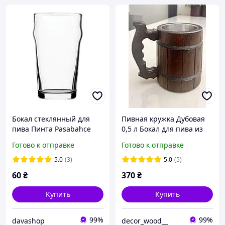
Бокал стеклянный для
Пивная кружка Дубовая
пива Пинта Pasabahce
0,5 л Бокал для пива из
570мл Nonic 1шт (42997-1)
дерева
Готово к отправке
Готово к отправке
5.0
(3)
5.0
(5)
60
₴
370
₴
Купить
Купить
99%
99%
davashop
decor_wood__