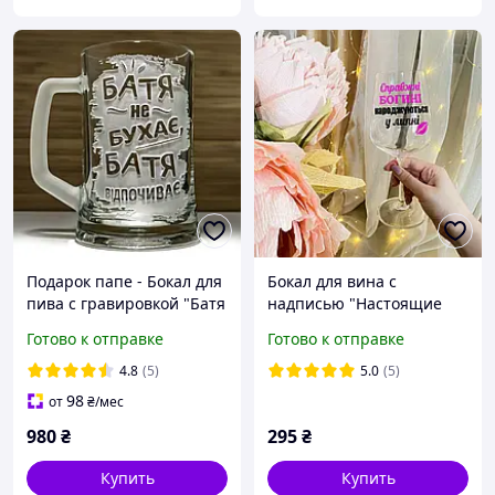
Подарок папе - Бокал для
Бокал для вина с
пива с гравировкой "Батя
надписью "Настоящие
не бухает Батя отдыхает"
богини рождаются в
Готово к отправке
Готово к отправке
июле" 450 мл
4.8
(5)
5.0
(5)
98
от
₴
/мес
980
₴
295
₴
Купить
Купить