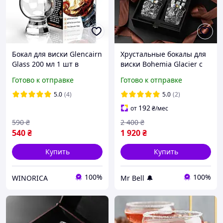
Бокал для виски Glencairn
Хрустальные бокалы для
Glass 200 мл 1 шт в
виски Bohemia Glacier с
подарочной упаковке
камнями для виски 350
Готово к отправке
Готово к отправке
(GG1)
мл
5.0
(4)
5.0
(2)
192
от
₴
/мес
590
₴
2 400
₴
540
₴
1 920
₴
Купить
Купить
100%
100%
WINORICA
Mr Bell 🔔