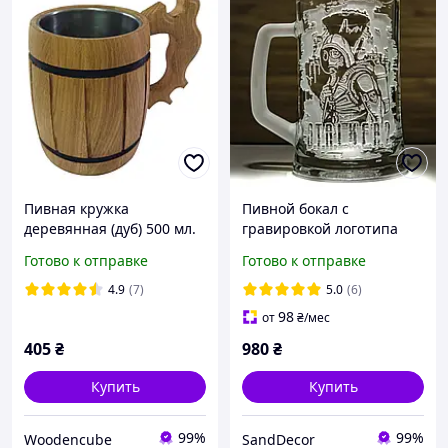
Пивная кружка
Пивной бокал с
деревянная (дуб) 500 мл.
гравировкой логотипа
Бочка Пивной бокал.
Сталкер 2 STALKER 2 -
Готово к отправке
Готово к отправке
подарок игроку, геймеру
4.9
(7)
5.0
(6)
98
от
₴
/мес
405
₴
980
₴
Купить
Купить
99%
99%
Woodencube
SandDecor