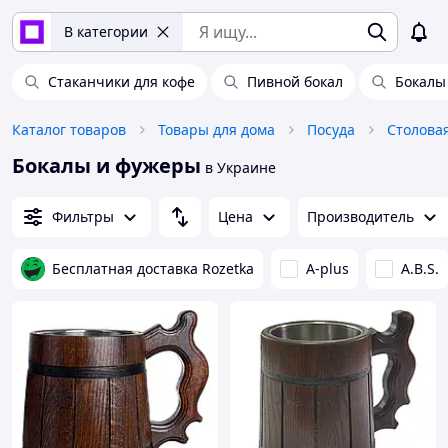
В категории
Стаканчики для кофе
Пивной бокал
Бокалы
Каталог товаров
Товары для дома
Посуда
Столова
Бокалы и фужеры
в Украине
Фильтры
Цена
Производитель
Бесплатная доставка Rozetka
A-plus
A.B.S.