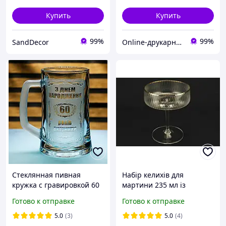
Купить
Купить
99%
99%
SandDecor
Online-друкарня "Формат плюс". ФОП Короткевич С.О.
Стеклянная пивная
Набір келихів для
кружка с гравировкой 60
мартини 235 мл із
лет выдержки подарок на
золотою каємкою
Готово к отправке
Готово к отправке
юбилей бокал для мужа
папа дедушка вторая
5.0
(3)
5.0
(4)
кума коллеги