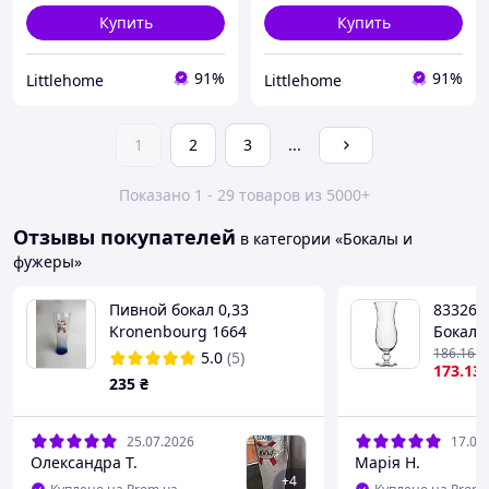
Купить
Купить
91%
91%
Littlehome
Littlehome
1
2
3
...
Показано 1 - 29 товаров из 5000+
Отзывы покупателей
в категории «Бокалы и
фужеры»
Пивной бокал 0,33
833263
Kronenbourg 1664
Бокал 
Squall 
186
.16
₴
5.0
(5)
173
.13
Cocktai
235
₴
25.07.2026
17.07
Олександра Т.
Марія Н.
+
4