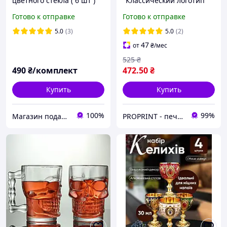
цветного стекла ( 6 шт )
"Классический логотип
Изумрудный зеленый
Real Madrid CF с короной"
Готово к отправке
Готово к отправке
ромб (6 предметов)
500 мл кружка пивная
подарок фанату Реала
5.0
(3)
5.0
(2)
Мадрид
47
от
₴
/мес
525
₴
490
₴/комплект
472
.50
₴
Купить
Купить
100%
99%
Магазин подарков и декора "San Marino"
PROPRINT - печатаем идеи! Брендированная и сувенирная продукция