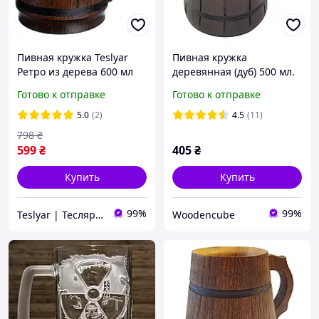
Пивная кружка Teslyar
Пивная кружка
Ретро из дерева 600 мл
деревянная (дуб) 500 мл.
Темный Пивной бокал.
Готово к отправке
Готово к отправке
5.0
(2)
4.5
(11)
798
₴
599
₴
405
₴
Купить
Купить
99%
99%
Teslyar | Тесляр | Всё для дома | Подарки | Опт
Woodencube