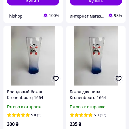
Купить
Купить
100%
98%
Thishop
интернет магазин Бренд-Посуд
Брендовый бокал
Бокал для пива
Kronenbourg 1664
Kronenbourg 1664
тюльпан 0,5 мл
тюльпан 0,33 мл
Готово к отправке
Готово к отправке
5.0
(5)
5.0
(12)
300
₴
235
₴