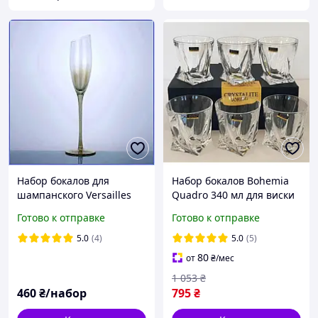
Набор бокалов для
Набор бокалов Bohemia
шампанского Versailles
Quadro 340 мл для виски
New York 150 мл 2 шт
6 шт 2k936-99A44
Готово к отправке
Готово к отправке
прозрачное стекло для
праздника премиум люкс
5.0
(4)
5.0
(5)
80
от
₴
/мес
1 053
₴
460
₴/набор
795
₴