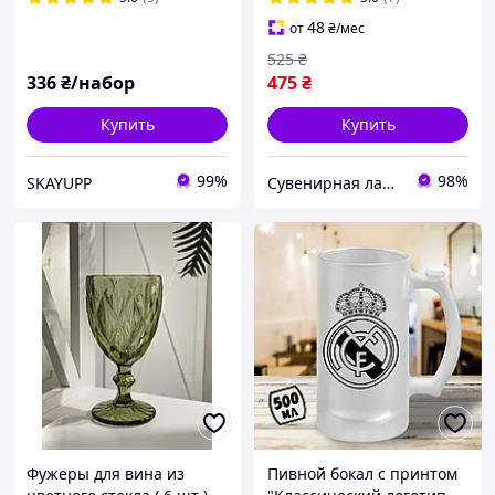
48
от
₴
/мес
525
₴
336
₴/набор
475
₴
Купить
Купить
99%
98%
SKAYUPP
Сувенирная лавочка
Фужеры для вина из
Пивной бокал с принтом