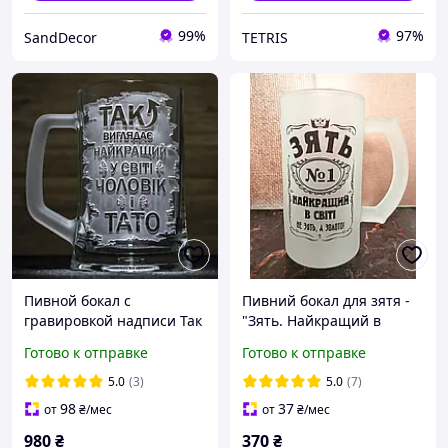
99%
97%
SandDecor
TETRIS
Пивной бокал с
Пивний бокал для зятя -
гравировкой надписи Так
"Зять. Найкращий в
выглядит лучший в мире
світі". Кухоль на
Готово к отправке
Готово к отправке
Муж и Папа с матовой
подарунок зятю
ручкой
5.0
(3)
5.0
(7)
98
37
от
₴
/мес
от
₴
/мес
980
₴
370
₴