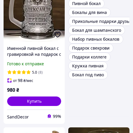
Пивной бокал
Бокалы для вина
Прикольные подарки друзья
Бокал для шампанского
Набор пивных бокалов
Подарок свекрови
Именной пивной бокал с
гравировкой на подарок с
Подарки коллеге
надписью Пей пиво!
Готово к отправке
Кружка пивная
Живи красиво! С матовой
ручкой
5.0
(8)
Бокал под пиво
98
от
₴
/мес
980
₴
Купить
99%
SandDecor