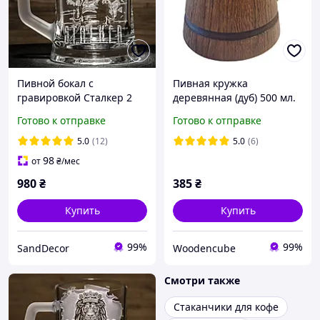
Пивной бокал с
Пивная кружка
гравировкой Сталкер 2
деревянная (дуб) 500 мл.
STALKER 2
Темная Пивной бокал.
Готово к отправке
Готово к отправке
5.0
(12)
5.0
(6)
98
от
₴
/мес
980
₴
385
₴
Купить
Купить
99%
99%
SandDecor
Woodencube
Смотри также
Стаканчики для кофе