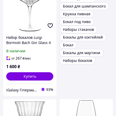
Бокал для шампанского
Кружка пивная
Бокал под пиво
Наборы стаканов
Бокалы для коктейлей
Набор бокалов Luigi
Bormioli Bach Gin Glass 4
Бокал
шт х 600 мл 12943/02
В наличии
Бокалы для мартини
267
от
₴
/мес
Наборы бокалов
1 600
₴
Купить
93%
iGalaxy Гіпермаркет подарунків