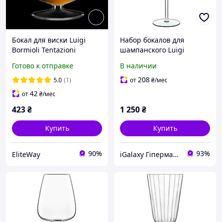
Бокал для виски Luigi
Набор бокалов для
Bormioli Tentazioni
шампанского Luigi
A12499BYI03AA04 230 мл
Bormioli Sublime 210мл
Готово к отправке
В наличии
pelican
4шт. 11559/01
208
5.0
(1)
от
₴
/мес
42
от
₴
/мес
423
₴
1 250
₴
Купить
Купить
90%
93%
EliteWay
iGalaxy Гіпермаркет подарунків