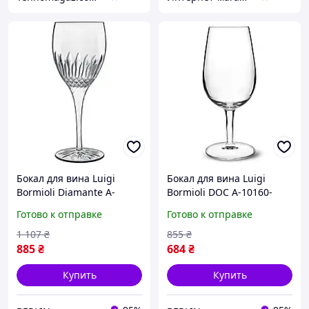
Бокал для вина Luigi
Бокал для вина Luigi
Bormioli Diamante A-
Bormioli DOC A-10160-
12758-G-1002-AA-01 380
BYR-021990 310 мл
Готово к отправке
Готово к отправке
мл sea
высокое качество
1 107
₴
855
₴
885
₴
684
₴
Купить
Купить