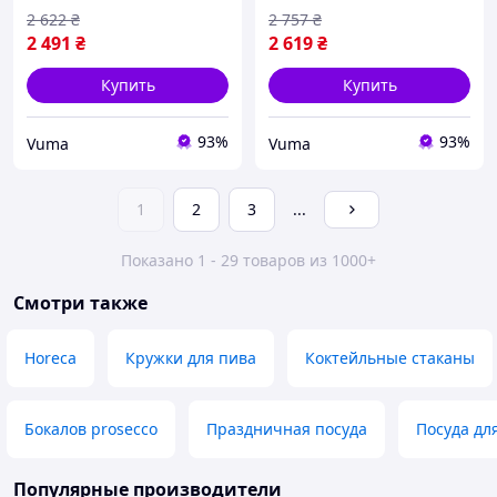
2 622
₴
2 757
₴
2 491
₴
2 619
₴
Купить
Купить
93%
93%
Vuma
Vuma
1
2
3
...
Показано 1 - 29 товаров из 1000+
Смотри также
Horeca
Кружки для пива
Коктейльные стаканы
Бокалов prosecco
Праздничная посуда
Посуда дл
Популярные производители