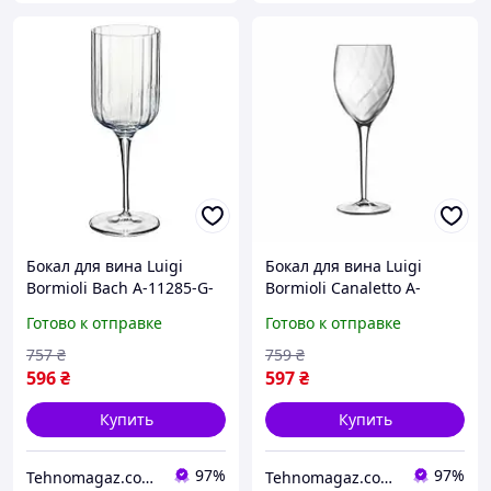
Бокал для вина Luigi
Бокал для вина Luigi
Bormioli Bach A-11285-G-
Bormioli Canaletto A-
1002-AA-01 280 мл
10167-G-1002-AA-02 375
Готово к отправке
Готово к отправке
мл pelican
757
₴
759
₴
596
₴
597
₴
Купить
Купить
97%
97%
Tehnomagaz.com.ua - это передовой интернет-магазин, специализирующийся на продаже техники
Tehnomagaz.com.ua - это передовой интернет-магазин, специализирующийся на продаже техники