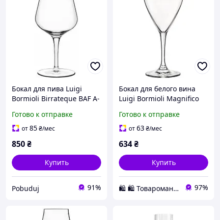
Бокал для пива Luigi
Бокал для белого вина
Bormioli Birrateque BAF A-
Luigi Bormioli Magnifico
11808-BYL-02-AA-02 420
590 мл прозрачное
Готово к отправке
Готово к отправке
мл pelican
стекло Италия для
праздничного стола Для
85
63
от
₴
/мес
от
₴
/мес
вина, 350 мл
850
₴
634
₴
Купить
Купить
91%
97%
Pobuduj
🛍️ 🛍️ Товаромания 🛍️ 🛍️