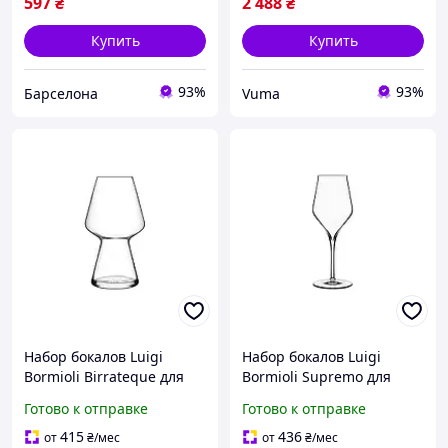
597
₴
2 488
₴
Купить
Купить
93%
93%
Барселона
Vuma
Набор бокалов Luigi
Набор бокалов Luigi
Bormioli Birrateque для
Bormioli Supremo для
пива 750 мл 6шт/уп
білого вина 350 мл 6шт/
Готово к отправке
Готово к отправке
(11828/01)
уп (11280/01)
415
436
от
₴
/мес
от
₴
/мес