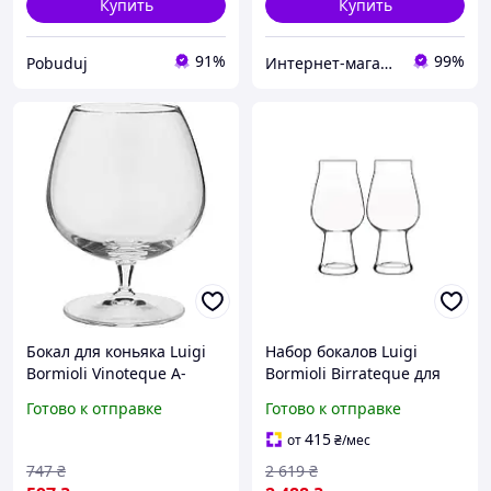
Купить
Купить
91%
99%
Pobuduj
Интернет-магазин "TUDOM"
Бокал для коньяка Luigi
Набор бокалов Luigi
Bormioli Vinoteque A-
Bormioli Birrateque для
10564-BYI-02-AA-01 465 мл
пива 540 мл 6шт/уп
Готово к отправке
Готово к отправке
pelican
(11825/01)
415
от
₴
/мес
747
₴
2 619
₴