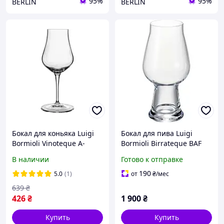
95%
95%
BERLIN
BERLIN
Бокал для коньяка Luigi
Бокал для пива Luigi
Bormioli Vinoteque A-
Bormioli Birrateque BAF
09649-BYL-02-AA-06 170
420мл премиум стекло
В наличии
Готово к отправке
мл
Италия изящная посуда
для ресторана 540 мл
190
5.0
(1)
от
₴
/мес
639
₴
426
₴
1 900
₴
Купить
Купить