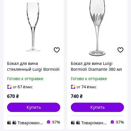
Бокал для вина
Бокал для вина Luigi
стеклянный Luigi Bormioli
Bormioli Diamante 380 мл
Canaletto 375 мл
прозрачное
Готово к отправке
Готово к отправке
прозрачный премиум
ударопрочное стекло
фужер на изящной ножке
премиум декор для кухни
67
74
от
₴
/мес
от
₴
/мес
1 шт Для шампанского,
Для шампанского, 220 мл
670
₴
740
₴
195 мл
Купить
Купить
97%
97%
🛍️ 🛍️ Товаромания 🛍️ 🛍️
🛍️ 🛍️ Товаромания 🛍️ 🛍️