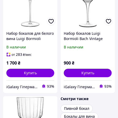
Набор бокалов для белого
Набор бокалов Luigi
вина Luigi Bormioli
Bormioli Bach Vintage
Talismano 4 шт х 450 мл
Cocktail 4 шт х 250 мл
В наличии
В наличии
12733/02
12992/02
283
от
₴
/мес
1 700
₴
900
₴
Купить
Купить
93%
93%
iGalaxy Гіпермаркет подарунків
iGalaxy Гіпермаркет подарунків
Смотри также
Пивной бокал
Бокалы для вина