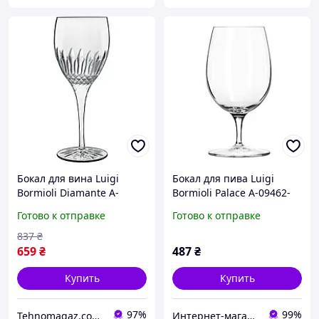
Бокал для вина Luigi
Бокал для пива Luigi
Bormioli Diamante A-
Bormioli Palace A-09462-
12758-G-1002-AA-01 380
BYL-02-AA-06 420 мл
Готово к отправке
Готово к отправке
мл
837
₴
659
₴
487
₴
Купить
Купить
97%
99%
Tehnomagaz.com.ua - это передовой интернет-магазин, специализирующийся на продаже техники
Интернет-магазин "TUDOM"