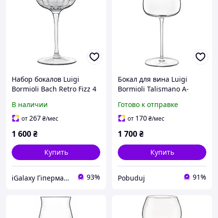
Набор бокалов Luigi
Бокал для вина Luigi
Bormioli Bach Retro Fizz 4
Bormioli Talismano A-
шт х 260 мл 12940/02
12733-G-1002-AA-02 450
В наличии
Готово к отправке
мл pelican
267
170
от
₴
/мес
от
₴
/мес
1 600
₴
1 700
₴
Купить
Купить
93%
91%
iGalaxy Гіпермаркет подарунків
Pobuduj