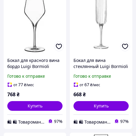
Бокал для красного вина
Бокал для вина
бордо Luigi Bormioli
стеклянный Luigi Bormioli
Supremo 550 мл
Bach 280 мл премиум
Готово к отправке
Готово к отправке
прозрачное премиум
фужер для праздника
стекло на тонкой ножке
Италия прозрачный 1 шт
77
67
от
₴
/мес
от
₴
/мес
Для вина, 450 мл
Для шампанского, 120 мл
768
₴
668
₴
Купить
Купить
97%
97%
🛍️ 🛍️ Товаромания 🛍️ 🛍️
🛍️ 🛍️ Товаромания 🛍️ 🛍️