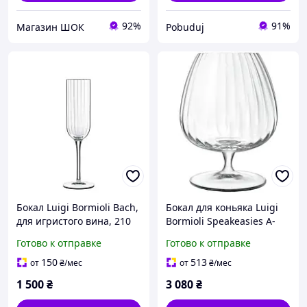
92%
91%
Магазин ШОК
Pobuduj
Бокал Luigi Bormioli Bach,
Бокал для коньяка Luigi
для игристого вина, 210
Bormioli Speakeasies A-
мл, 4шт/уп (A-011428)
13192-BYL-02-AA-01 465
Готово к отправке
Готово к отправке
мл pelican
150
513
от
₴
/мес
от
₴
/мес
1 500
₴
3 080
₴