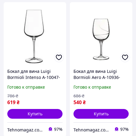
Бокал для вина Luigi
Бокал для вина Luigi
Bormioli Intenso A-10047-
Bormioli Aero A-10936-
BYL-02-AA-06 450 мл
BYL-02-AA-01 480 мл
Готово к отправке
Готово к отправке
pelican
786
₴
686
₴
619
₴
540
₴
Купить
Купить
97%
97%
Tehnomagaz.com.ua - это передовой интернет-магазин, специализирующийся на продаже техники
Tehnomagaz.com.ua - это передовой интернет-магазин, специализирующийся на продаже техники