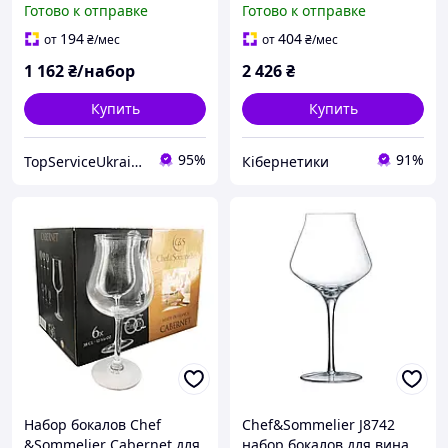
Готово к отправке
Готово к отправке
Resto Stemglass (L9392)
194
404
от
₴
/мес
от
₴
/мес
1 162
₴/набор
2 426
₴
Купить
Купить
95%
91%
TopServiceUkraine
Кібернетики
Набор бокалов Chef
Chef&Sommelier J8742
&Sommelier Cabernet для
набор бокалов для вина