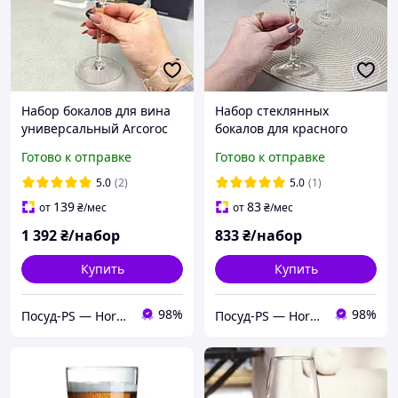
Набор бокалов для вина
Набор стеклянных
универсальный Arcoroc
бокалов для красного
C&S "Sublym" 350 мл
вина Arcoroc Vina 480 мл
Готово к отправке
Готово к отправке
(L2761)
6 шт (L1348)
5.0
(2)
5.0
(1)
139
83
от
₴
/мес
от
₴
/мес
1 392
₴/набор
833
₴/набор
Купить
Купить
98%
98%
Посуд-PS — Horeca Посуда Подарки
Посуд-PS — Horeca Посуда Подарки