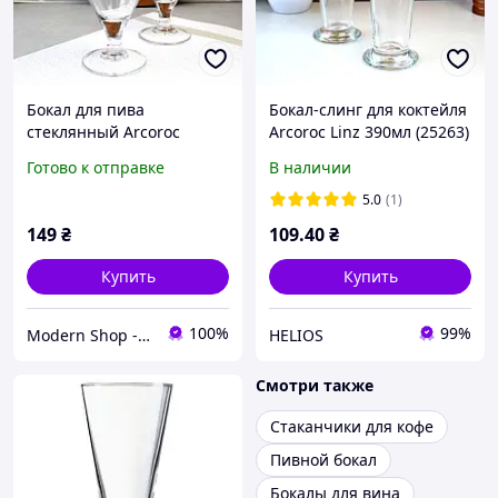
Бокал для пива
Бокал-слинг для коктейля
стеклянный Arcoroc
Arcoroc Linz 390мл (25263)
"Cervoise" 500 мл (07131)
Готово к отправке
В наличии
5.0
(1)
149
₴
109
.40
₴
Купить
Купить
100%
99%
Modern Shop - посуда, товары для дома и активного отдыха
HELIOS
Смотри также
Стаканчики для кофе
Пивной бокал
Бокалы для вина