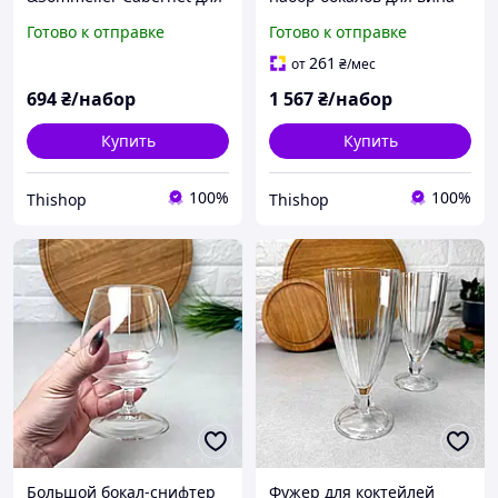
вина 380 мл 6 шт (D1292)
Reveal'Up Intense 6шт
Готово к отправке
Готово к отправке
450мл
261
от
₴
/мес
694
₴/набор
1 567
₴/набор
Купить
Купить
100%
100%
Thishop
Thishop
Большой бокал-снифтер
Фужер для коктейлей