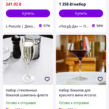
241
.92
₴
1 358
₴/набор
Купить
Купить
97%
98%
L-Posuda | Декор та посуда для вашего дома
«ПосуД-Да» — Посуда, Подарки, Товары для дома
Набор стеклянных
Набор бокалов для
бокалов шампань-флюте
красного вина Arcoroc
Arcoroc C&S "Cabernet"
C&S SUBLYM 600 мл 6 шт
Готово к отправке
Готово к отправке
240 мл (D0796)
(N4742)