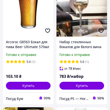
Arcoroc G8563 Бокал для
Набор стеклянных
пива Beer Ultimate 570мл
бокалов для белого вина
Arcoroc Vina 260 мл 6 шт
Готово к отправке
Готово к отправке
(L1967)
5.0
(1)
5.0
(1)
78
от
₴
/мес
103
.10
₴
783
₴/набор
Купить
Купить
99%
98%
Посуд Бум
Посуд-PS — Horeca Посуда Подарки