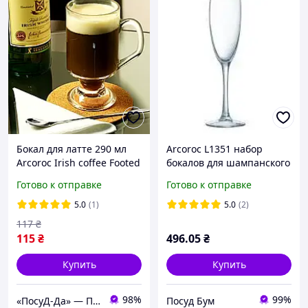
Бокал для латте 290 мл
Arcoroc L1351 набор
Arcoroc Irish coffee Footed
бокалов для шампанского
"Vina" 6шт 190мл
Готово к отправке
Готово к отправке
5.0
(1)
5.0
(2)
117
₴
115
₴
496
.05
₴
Купить
Купить
98%
99%
«ПосуД-Да» — Посуда, Подарки, Товары для дома
Посуд Бум