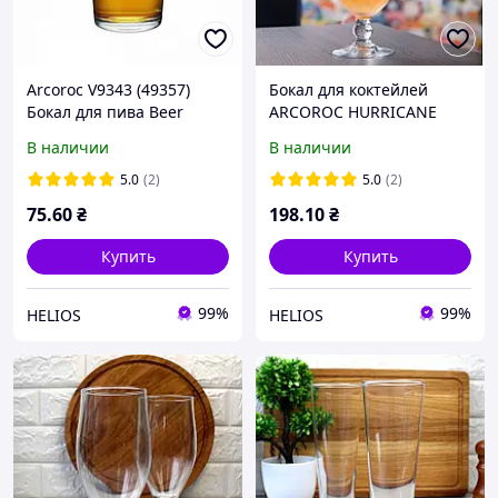
Arcoroc V9343 (49357)
Бокал для коктейлей
Бокал для пива Beer
ARCOROC HURRICANE
Nonic 570мл
440мл
В наличии
В наличии
5.0
(2)
5.0
(2)
75
.60
₴
198
.10
₴
Купить
Купить
99%
99%
HELIOS
HELIOS