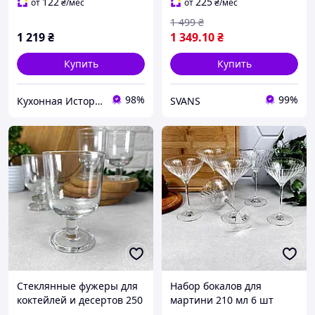
122
225
от
₴
/мес
от
₴
/мес
1 499
₴
1 219
₴
1 349
.10
₴
Купить
Купить
98%
99%
Кухонная История - товары для кухни и дома
SVANS
Стеклянные фужеры для
Набор бокалов для
коктейлей и десертов 250
мартини 210 мл 6 шт
мл в наборе 6 шт Arcoroc
Arcoroc C&S Symetrie