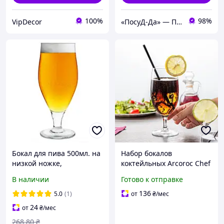
100%
98%
VipDecor
«ПосуД-Да» — Посуда, Подарки, Товары для дома
Бокал для пива 500мл. на
Набор бокалов
низкой ножке,
коктейльных Arcoroc Chef
стеклянный Cervoise,
& Sommelier "Cabernet"
В наличии
Готово к отправке
Arcoroc
470 мл (G3570)
136
5.0
(1)
от
₴
/мес
24
от
₴
/мес
268
.80
₴