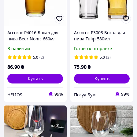
Arcoroc Р4016 Бокал для
Arcoroc P3008 Бокал для
пива Beer Nonic 660мл
пива Tulip 580мл
В наличии
Готово к отправке
5.0
(2)
5.0
(2)
86
.90
₴
75
.90
₴
Купить
Купить
99%
99%
HELIOS
Посуд Бум