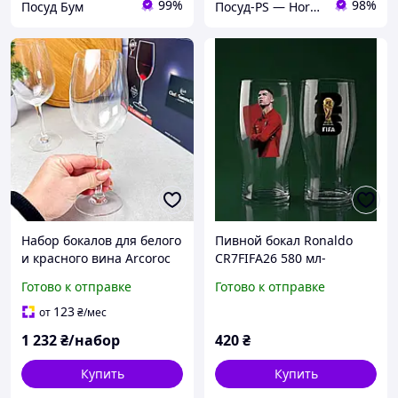
99%
98%
Посуд Бум
Посуд-PS — Horeca Посуда Подарки
Набор бокалов для белого
Пивной бокал Ronaldo
и красного вина Arcoroc
CR7FIFA26 580 мл-
"Cabernet" 470 мл (46961)
стеклянный бокал для
Готово к отправке
Готово к отправке
пива с принтом Роналду
FIFA World Cup 2026,
123
от
₴
/мес
подарок футбольному
1 232
₴/набор
420
₴
фанату
Купить
Купить