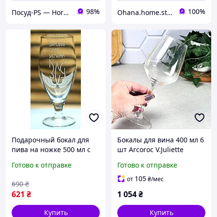
98%
100%
Посуд-PS — Horeca Посуда Подарки
Ohana.home.store
Подарочный бокал для
Бокалы для вина 400 мл 6
пива на ножке 500 мл с
шт Arcoroc V.Juliette
гравировкой ЗСУ
Готово к отправке
Готово к отправке
Збройних Сил України
подарок военному
105
от
₴
/мес
690
₴
621
₴
1 054
₴
Купить
Купить