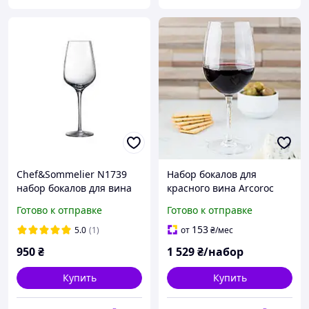
Chef&Sommelier N1739
Набор бокалов для
набор бокалов для вина
красного вина Arcoroc
Sublym 6шт 450мл
Cabernet 580 мл 6 шт
Готово к отправке
Готово к отправке
(46888)
153
5.0
(1)
от
₴
/мес
950
₴
1 529
₴/набор
Купить
Купить