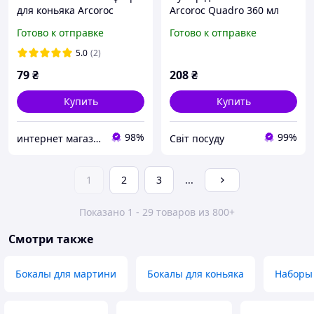
для коньяка Arcoroc
Arcoroc Quadro 360 мл
"Эталон" 410 мл (J3908)
(12615)
Готово к отправке
Готово к отправке
5.0
(2)
79
₴
208
₴
Купить
Купить
98%
99%
интернет магазин Бренд-Посуд
Світ посуду
1
2
3
...
Показано 1 - 29 товаров из 800+
Смотри также
Бокалы для мартини
Бокалы для коньяка
Наборы