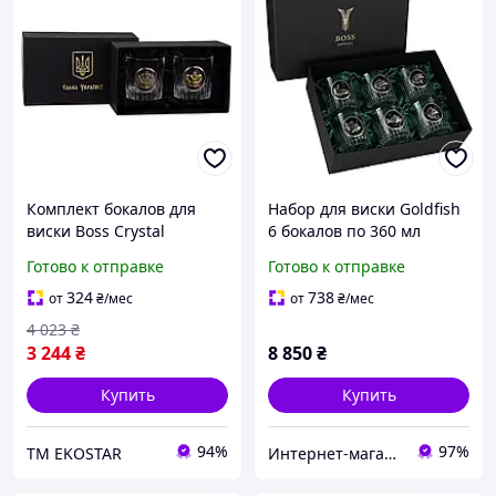
Комплект бокалов для
Набор для виски Goldfish
виски Boss Crystal
6 бокалов по 360 мл
Шахматы 2 шт хрусталь
(Хрусталь, серебро с
Готово к отправке
Готово к отправке
серебро золото 360 мл
позолотой, темная эмаль)
Италия
324
738
от
₴
/мес
от
₴
/мес
4 023
₴
3 244
₴
8 850
₴
Купить
Купить
94%
97%
ТМ EKOSTAR
Интернет-магазин Итакшоп