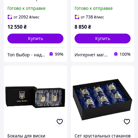
Crystal (графин и 6
серебро позолота BOSS
Готово к отправке
Готово к отправке
бокалов) декорирован
CRYSTAL для мужчин в
платиной, серебром и
подарочной коробке
2092
738
от
₴
/мес
от
₴
/мес
золотом
12 550
₴
8 850
₴
Купить
Купить
99%
100%
Топ Выбор - надежный магазин, провереный временем
Интернет магазин ВСЕМ ОПТ
Бокалы для виски
Сет хрустальных стаканов