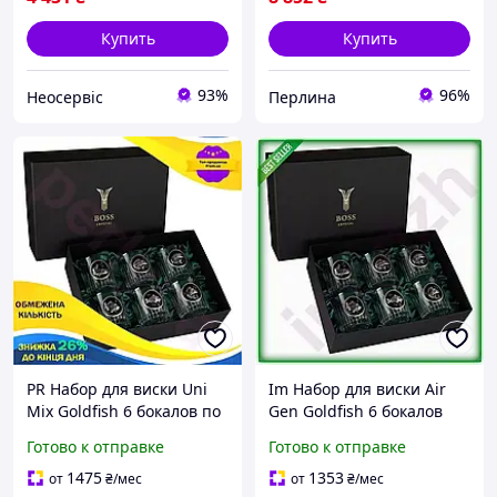
Купить
Купить
93%
96%
Неосервіс
Перлина
PR Набор для виски Uni
Im Набор для виски Air
Mix Goldfish 6 бокалов по
Gen Goldfish 6 бокалов
360 мл (Хрусталь, серебро
360 мл хрусталь серебро
Готово к отправке
Готово к отправке
с позолотой, темная
с позолотой для мужчин
эмаль) Per33/R
и женщин IMD22/G
1475
1353
от
₴
/мес
от
₴
/мес