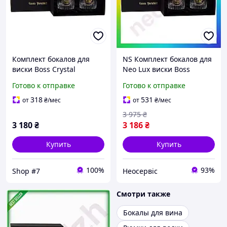
Комплект бокалов для
NS Комплект бокалов для
виски Boss Crystal
Neo Lux виски Boss
Шахматы (2 бокала)
Crystal Шахматы 2 бокала
Готово к отправке
Готово к отправке
серебро, золото, хрусталь
хрустальные для подарка
.Shop#7.
и стиля 25Neo-ss
318
531
от
₴
/мес
от
₴
/мес
3 975
₴
3 180
₴
3 186
₴
Купить
Купить
100%
93%
Shop #7
Неосервіс
Смотри также
Бокалы для вина