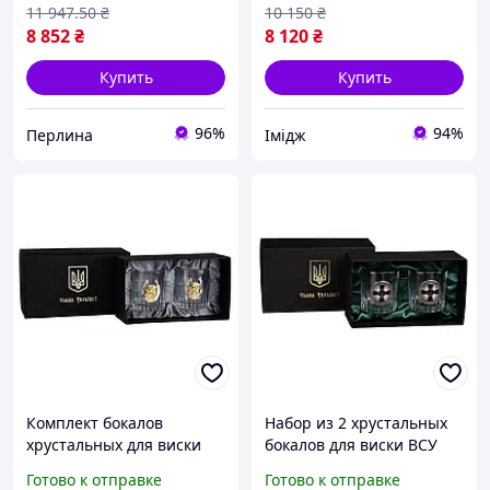
11 947
.50
₴
10 150
₴
8 852
₴
8 120
₴
Купить
Купить
96%
94%
Перлина
Імідж
Комплект бокалов
Набор из 2 хрустальных
хрустальных для виски
бокалов для виски ВСУ
Boss Crystal Золотой конь
Boss Crystal декорирован
Готово к отправке
Готово к отправке
2026, 2 шт, 360мл, с
серебром и золотом для