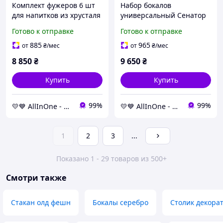
Комплект фужеров 6 шт
Набор бокалов
для напитков из хрусталя
универсальный Сенатор
с отделкой платиной
Boss Crystal (6 шт.)
Готово к отправке
Готово к отправке
серебром золотом Boss
хрусталь, декор платина/
Crystal Гармония AllInOne
серебро/золото AllInOne -
885
965
от
₴
/мес
от
₴
/мес
market-without-queues-
8 850
₴
9 650
₴
Купить
Купить
99%
99%
💛💙 AllInOne - находи все необходимое в одном магазине!
💛💙 AllInOne - находи все необходимое в одном магазине!
1
2
3
...
Показано 1 - 29 товаров из 500+
Смотри также
Стакан олд фешн
Бокалы серебро
Столик декора