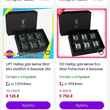
UPT Набор для виски Best
DD Набор для виски Eco
Mix Goldfish 6 бокалов 360
Mod Fisherman 6 бокалов
мл хрусталь серебро с
360 мл хрусталь серебро
Готово к отправке
Готово к отправке
позолотой для мужчин и
с позолотой для алкоголя
женщин UPT66-B
подаро Dobro-A
1354
959
от
₴
/мес
от
₴
/мес
10 150
₴
6 900
₴
8 126
₴
5 756
₴
Купить
Купить