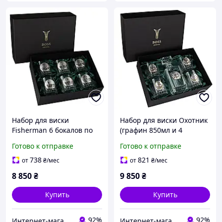
Набор для виски
Набор для виски Охотник
Fisherman 6 бокалов по
(графин 850мл и 4
360 мл (Хрусталь серебро
стакана по 360мл)
Готово к отправке
Готово к отправке
с позолотой)
хрусталь, серебро, золото
738
821
от
₴
/мес
от
₴
/мес
8 850
₴
9 850
₴
Купить
Купить
92%
92%
Интернет-магазин livelyshop
Интернет-магазин livelyshop