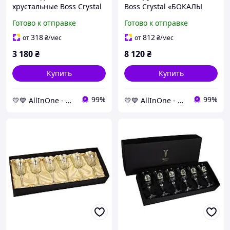
хрустальные Boss Crystal
Boss Crystal «БОКАЛЫ
Золотой конь 2026, 2
ЛИДЕР», 6 бокалов,
Готово к отправке
Готово к отправке
штуки по 360 мл, с
накладки серебро и
декором из серебра и
золото
318
812
от
₴
/мес
от
₴
/мес
золота AllInOne
3 180
₴
8 120
₴
Купить
Купить
99%
99%
💛💙 AllInOne - находи все необходимое в одном магазине!
💛💙 AllInOne - находи все необходимое в одном магазине!