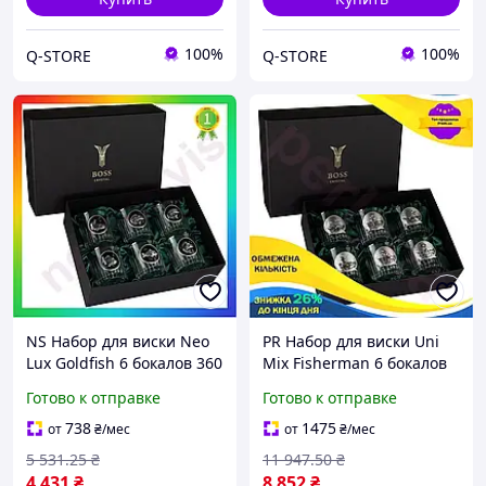
100%
100%
Q-STORE
Q-STORE
NS Набор для виски Neo
PR Набор для виски Uni
Lux Goldfish 6 бокалов 360
Mix Fisherman 6 бокалов
мл хрусталь серебро с
по 360 мл (Хрусталь
Готово к отправке
Готово к отправке
позолотой для мужчин и
серебро с позолотой)
женщин 25Neo-ss
Per33/R
738
1475
от
₴
/мес
от
₴
/мес
5 531
.25
₴
11 947
.50
₴
4 431
₴
8 852
₴