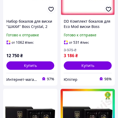
Набор бокалов для виски
DD Комплект бокалов для
"ШАХИ" Boss Crystal, 2
Eco Mod виски Boss
бокала, серебро, золото,
Crystal Шахматы 2 бокала
Готово к отправке
Готово к отправке
чистый хрусталь .Shop#7.
хрустальные для подарка
и праздник Dobro-A
1062
531
от
₴
/мес
от
₴
/мес
3 975
₴
12 750
₴
3 186
₴
Купить
Купить
97%
98%
Интернет-магазин Итакшоп
Юпітер