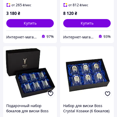
отделкой серебром и
военных подарок.
265
812
от
₴
/мес
от
₴
/мес
золотом GoodPlace
3 180
₴
8 120
₴
Купить
Купить
97%
93%
Интернет-магазин Итакшоп
Интернет-магазин подарков Present4you
Подарочный набор
Набор для виски Boss
бокалов для виски Boss
Crystal Козаки (6 бокалов)
Crystal Тризуб,
золото, серебро, хрусталь