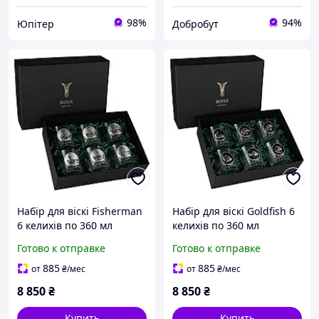
98%
94%
Юпітер
Добробут
Набір для віскі Fisherman
Набір для віскі Goldfish 6
6 келихів по 360 мл
келихів по 360 мл
(Хрусталь срібло з
(Хрусталь, срібло з
Готово к отправке
Готово к отправке
позолотою) Q-STORE -
позолотою, темна емаль)
shopping-without-
Q-STORE -shopping-
885
885
от
₴
/мес
от
₴
/мес
problems-
without-problems-
8 850
₴
8 850
₴
Купить
Купить