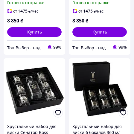
Готово к отправке
Готово к отправке
хрустальные с
серебристым декором, 6
1475
1475
от
₴
/мес
от
₴
/мес
шт GoodPlace -worry-free-
8 850
₴
8 850
₴
shopping-
Купить
Купить
99%
99%
Топ Выбор - надежный магазин, провереный временем
Топ Выбор - надежный магазин, провереный временем
Хрустальный набор для
Хрустальный набор для
виски Сенатор Boss
виски 6 бокалов 360 мл