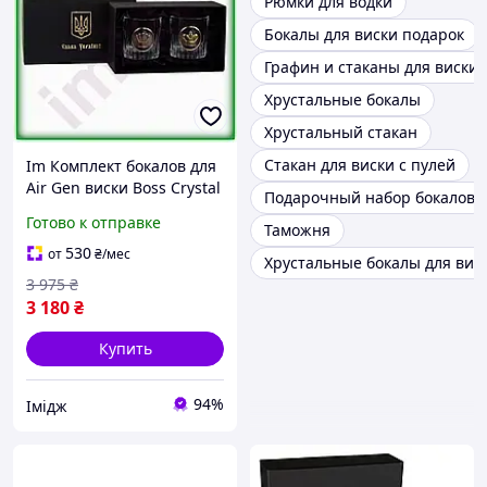
Рюмки для водки
Бокалы для виски подарок
Графин и стаканы для виски
Хрустальные бокалы
Хрустальный стакан
Стакан для виски с пулей
Im Комплект бокалов для
Air Gen виски Boss Crystal
Подарочный набор бокалов
Шахматы 2 бокала
Готово к отправке
Таможня
хрустальные для подарка
и стиля IMD22/G
530
от
₴
/мес
Хрустальные бокалы для вис
3 975
₴
3 180
₴
Купить
94%
Імідж