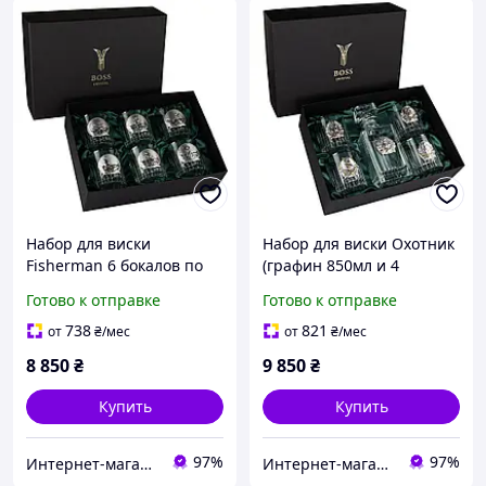
Набор для виски
Набор для виски Охотник
Fisherman 6 бокалов по
(графин 850мл и 4
360 мл (Хрусталь серебро
стакана по 360мл)
Готово к отправке
Готово к отправке
с позолотой) UDstore -
хрусталь, серебро, золото
store-with-good-prices-
738
821
от
₴
/мес
от
₴
/мес
8 850
₴
9 850
₴
Купить
Купить
97%
97%
Интернет-магазин Итакшоп
Интернет-магазин Итакшоп