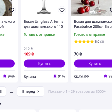
панского
Бокал Uniglass Artemis
Бокал для шампанско
ой
для шампанського 115
Pasabahce 280мл Bist
трия",
мл 96510 buzyna
1шт (44136-1)
вке
Готово к отправке
Готово к отправке
5.0
(3)
212
₴
169
₴
70
₴
ь
Купить
Купить
94%
91%
9
Бузина
SKAYUPP
3
...
Вперед
Показано 1 - 29 товаров из 3000+
е