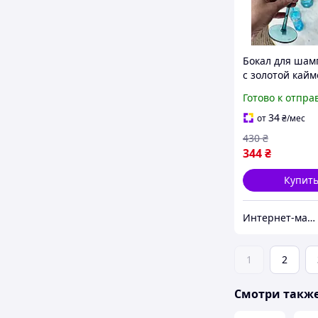
Бокал для шам
с золотой кайм
"Голубая геоме
Готово к отпра
250мл
34
от
₴
/мес
430
₴
344
₴
Купит
Интернет-магазин Bigs
1
2
Смотри такж