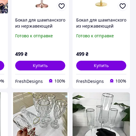
Бокал для шампанского
Бокал для шампанского
из нержавеющей
из нержавеющей
стали 304, цвет
стали 304, золотой
Готово к отправке
Готово к отправке
розовое золото, 210 мл,
цвет, 210 мл, Lunaris
КА
Lunaris Rose
Gold
499
₴
499
₴
Купить
Купить
9%
100%
100%
FreshDesigns
FreshDesigns