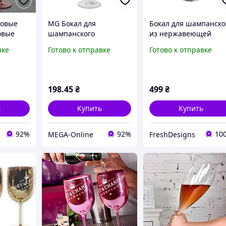
зовые
MG Бокал для
Бокал для шампанско
овые
шампанского
из нержавеющей
поликарбонат 190мл
стали 304, серебрян
вке
Готово к отправке
Готово к отправке
Пластиковые
цвет, 210 мл, Lunaris
лы НАБОР
многоразовые бокалы
Silver
Прозрачный бокал
О
Посуда для Яхт
198
.45
₴
499
₴
ь
Купить
Купить
92%
92%
10
MEGA-Online
FreshDesigns