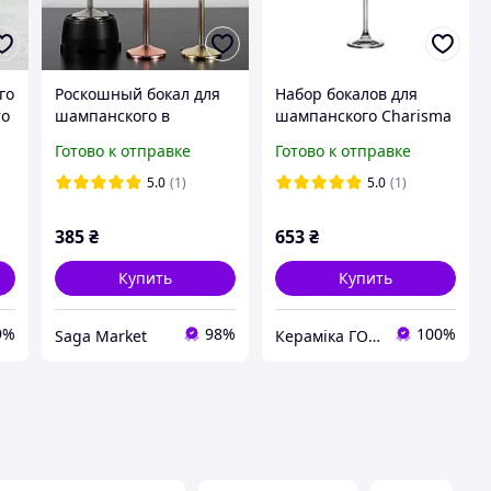
го
Роскошный бокал для
Набор бокалов для
ro
шампанского в
шампанского Charisma
европейском стиле,
190 мл 4 шт
Готово к отправке
Готово к отправке
креативный фужер из
нержавеющей стали
5.0
(1)
5.0
(1)
200мл, разные цвета
385
₴
653
₴
Купить
Купить
9%
98%
100%
Saga Market
Кераміка ГОРНИ