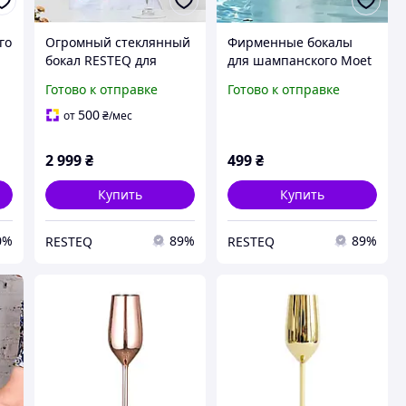
го
Огромный стеклянный
Фирменные бокалы
бокал RESTEQ для
для шампанского Moet
ый
шампанского и вина 3
& Chandon, фужеры
Готово к отправке
Готово к отправке
литра, высота 50 см,
Мое Шандон, Белый
декоративный бокал-
moet
500
от
₴
/мес
подарок
2 999
₴
499
₴
Купить
Купить
0%
89%
89%
RESTEQ
RESTEQ