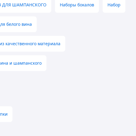
В ДЛЯ ШАМПАНСКОГО
Наборы бокалов
Набор
ля белого вина
из качественного материала
вина и шампанского
опки