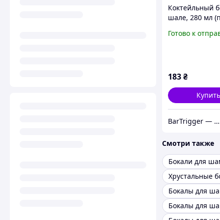
Коктейльный б
шале, 280 мл 
объем 250 мл),
Готово к отпра
Harmony, Kros
183
₴
Купит
BarTrigger — комплексный поставщик товаров для баров, ресторанов, гостиниц и кафе в Украине
Смотри также