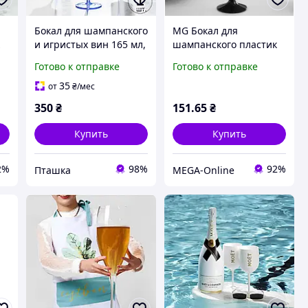
Бокал для шампанского
MG Бокал для
к
и игристых вин 165 мл,
шампанского пластик
0
1 шт,
из поликарбоната
Готово к отправке
Готово к отправке
ат
прочный,многоразовы
черный 180 мл Бокал
 и
й,пластиковый для
поликарбонат Посуда
35
от
₴
/мес
вина и напитков
для Яхт
350
₴
151
.65
₴
прозрачно-синий
Купить
Купить
2%
98%
92%
Пташка
MEGA-Online