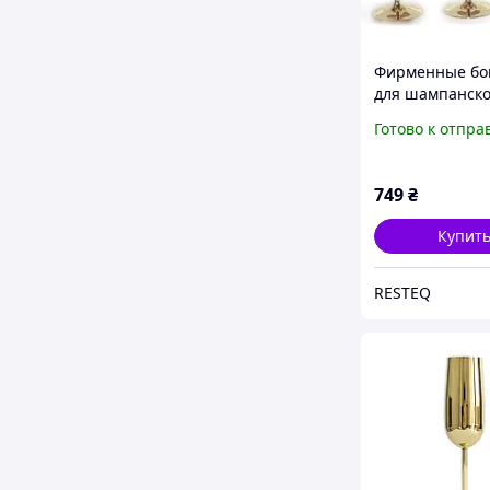
Фирменные бо
для шампанско
& Chandon, Ф
Готово к отпра
Мое Шандон. З
moet
749
₴
Купит
RESTEQ