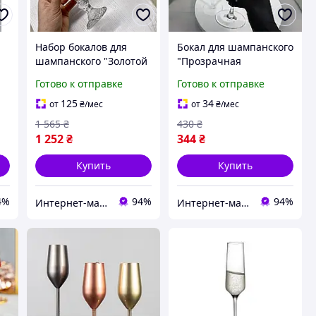
Набор бокалов для
Бокал для шампанского
шампанского "Золотой
"Прозрачная
,
изумруд", 170мл
геометрия" ломаной
Готово к отправке
Готово к отправке
формы, 200мл
125
34
от
₴
/мес
от
₴
/мес
1 565
₴
430
₴
1 252
₴
344
₴
Купить
Купить
4%
94%
94%
Интернет-магазин Bigs
Интернет-магазин Bigs