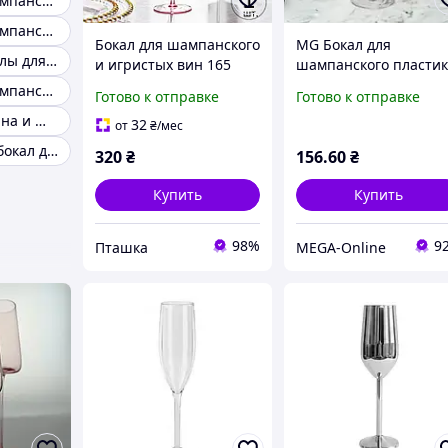
Бокалы для шампанского стекло
Бокалы для шампанского богемия
Бокал для шампанского
MG Бокал для
Красивые бокалы для шампанского
и игристых вин 165
шампанского пласти
мл,1 шт,
из поликарбоната 21
Бокалы для шампанского 6 шт
Готово к отправке
Готово к отправке
многоразовый,
мл Бокал поликарбон
Фужеры для вина и шампанского
пластиковый, прочный
Посуда для бассейнов
32
от
₴
/мес
для вина и напитков
spa
Классический бокал для шампанского
320
₴
156
.60
₴
прозрачно-розовый
Купить
Купить
98%
9
Пташка
MEGA-Online