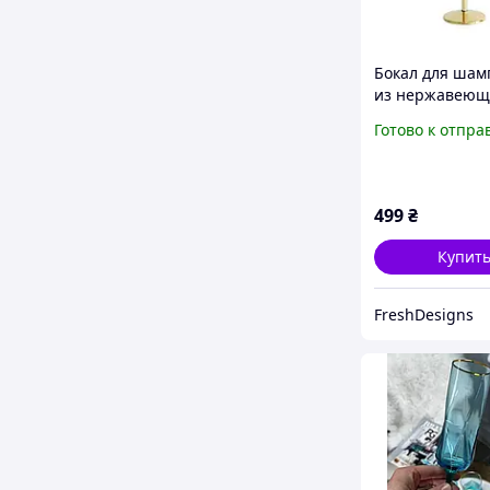
Бокал для шам
из нержавеющ
стали золотой 
Готово к отпра
Flute 260 мл
499
₴
Купит
FreshDesigns