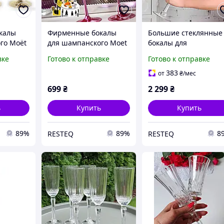
калы
Фирменные бокалы
Большие стеклянные
го Moët
для шампанского Moet
бокалы для
ужеры
& Chandon. фужеры
шампанского и вина
вке
Готово к отправке
Готово к отправке
олотой
Мое Шандон. Розовый
RESTEQ, высота 50см,
moet
толстое стекло УЦЕН
383
от
₴
/мес
(скол)
699
₴
2 299
₴
ь
Купить
Купить
89%
89%
8
RESTEQ
RESTEQ