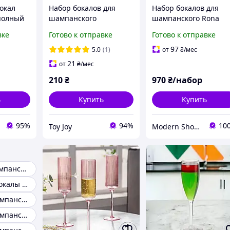
окал
Набор бокалов для
Набор бокалов для
(полный
шампанского
шампанского Rona
пластиковых 6 шт
Celebration, 210 мл, 6
вке
Готово к отправке
Готово к отправке
no
премиум класса 133
шт.
мл,праздничные с
97
5.0
(1)
от
₴
/мес
золотистыми
21
от
₴
/мес
блестками
210
₴
970
₴/набор
ь
Купить
Купить
95%
94%
10
Toy Joy
Modern Shop - посуда, товары для дома и активного отдыха
Бокали для шампанського
Хрустальные бокалы для шампанского
Бокалы для шампанского Блюдце
Бокалы для шампанского 2шт