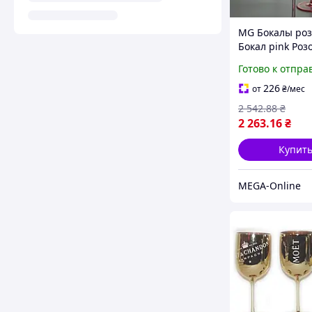
MG Бокалы ро
Бокал pink Роз
бокалы стекло
Готово к отпра
Оригинальные
розовые бока
226
от
₴
/мес
БОКАЛОВ ДЛЯ
2 542
.88
₴
ШАМПАНСКОГ
2 263
.16
₴
Купит
MEGA-Online