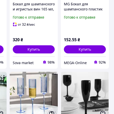
Бокал для шампанского
MG Бокал для
и игристых вин 165 мл,
шампанского пластик
1 шт,
180 мл Небьющиеся
Готово к отправке
Готово к отправке
пластиковый,многораз
бокалы Бокал
овый, прочный для
поликарбонат
32
от
₴
/мес
вина и напитков
прозрачный
320
₴
152
.55
₴
Купить
Купить
0%
98%
92%
Sova market
MEGA-Online