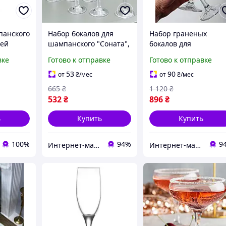
панского
Набор бокалов для
Набор граненых
ей
шампанского "Соната",
бокалов для
Lunaris
6шт, 120мл
шампанского "Халиф"
вке
Готово к отправке
Готово к отправке
6шт, 145мл
53
90
от
₴
/мес
от
₴
/мес
665
₴
1 120
₴
532
₴
896
₴
ь
Купить
Купить
100%
94%
9
Интернет-магазин Bigs
Интернет-магазин Bigs