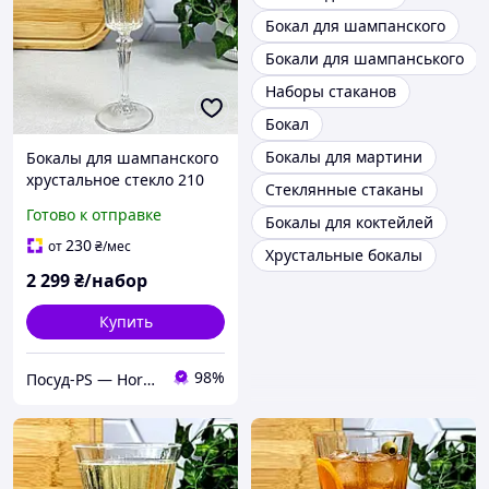
Бокал для шампанского
Бокали для шампанського
Наборы стаканов
Бокал
Бокалы для мартини
Бокалы для шампанского
хрустальное стекло 210
Стеклянные стаканы
мл 6 шт Timeless RCR
Готово к отправке
Бокалы для коктейлей
230
от
₴
/мес
Хрустальные бокалы
2 299
₴/набор
Купить
98%
Посуд-PS — Horeca Посуда Подарки