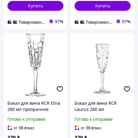
Купить
Купить
97%
97%
🛍️ 🛍️ Товаромания 🛍️ 🛍️
🛍️ 🛍️ Товаромания 🛍️ 🛍️
Бокал для вина RCR Etna
Бокал для вина RCR
280 мл прозрачное
Laurus 280 мл
ударопрочное стекло
прозрачное
Готово к отправке
Готово к отправке
изящная серия для
ударопрочное стекло
праздничного стола 1 шт
изящный декор для
38
38
от
₴
/мес
от
₴
/мес
Для шампанского, 190 мл
праздничного стола 1 шт
379
₴
379
₴