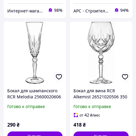
98%
94%
Интернет-магазин "Мир посуды"
АРС - Строительный интернет-гипермаркет
Бокал для шампанского
Бокал для вина RCR
RCR Melodia 25600020606
Alkemist 26521020506 350
160 мл pelican
мл pelican
Готово к отправке
Готово к отправке
42
от
₴
/мес
290
₴
418
₴