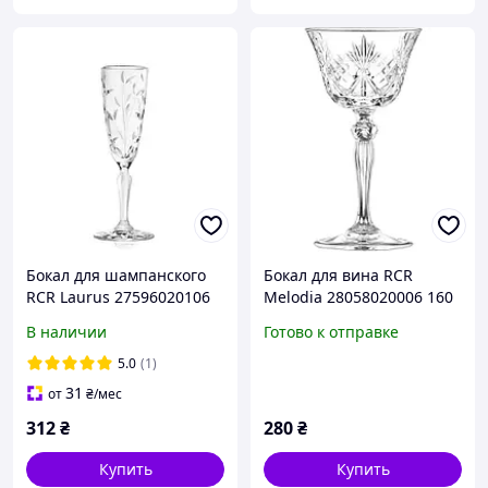
Бокал для шампанского
Бокал для вина RCR
RCR Laurus 27596020106
Melodia 28058020006 160
160 мл pelican
мл pelican
В наличии
Готово к отправке
5.0
(1)
31
от
₴
/мес
312
₴
280
₴
Купить
Купить