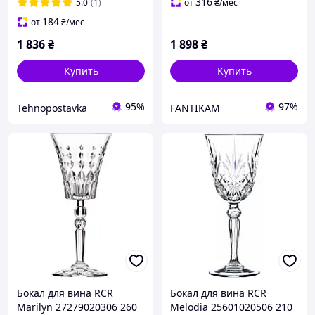
316
5.0
(1)
от
₴
/мес
184
от
₴
/мес
1 836
₴
1 898
₴
Купить
Купить
95%
97%
Tehnopostavka
FANTIKAM
Бокал для вина RCR
Бокал для вина RCR
Marilyn 27279020306 260
Melodia 25601020506 210