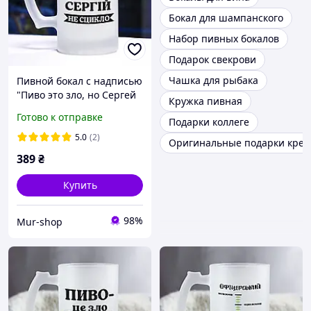
Бокал для шампанского
Набор пивных бокалов
Подарок свекрови
Чашка для рыбака
Пивной бокал с надписью
"Пиво это зло, но Сергей
Кружка пивная
не ссыкло"
Готово к отправке
Подарки коллеге
5.0
(2)
Оригинальные подарки крес
389
₴
Купить
98%
Mur-shop