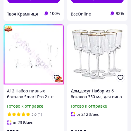
100%
92%
Твоя Крамниця
ВсеOnline
A12 Набор пивных
Дом,досуг Набор из 6
бокалов Smart Pro 2 шт
бокалов 350 мл, для вина
310 мл стекло
с золотым ободком HP-16-
Готово к отправке
Готово к отправке
прозрачные чашки для
22 DC
пива граненые бокалы
212
5.0
(1)
от
₴
/мес
для нап MAX14
23
от
₴
/мес