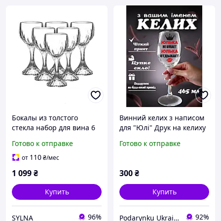
Бокалы из толстого
Винний келих з написом
стекла набор для вина 6
для "Юлі" Друк на келиху
штук по 157 мл HP550
Готово к отправке
Готово к отправке
высота 19 см DC
110
от
₴
/мес
1 099
₴
300
₴
Купить
Купить
96%
92%
SYLNA
Podarynku Ukraine