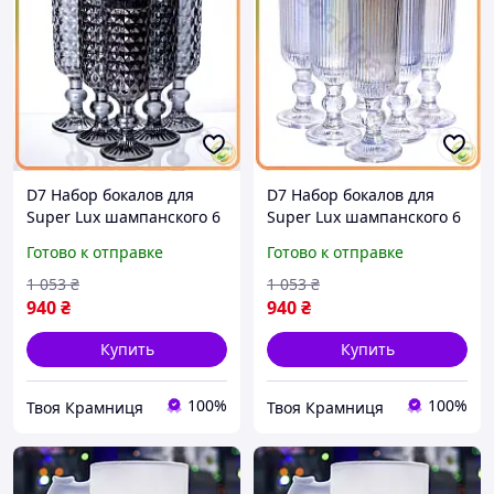
D7 Набор бокалов для
D7 Набор бокалов для
Super Lux шампанского 6
Super Lux шампанского 6
штук 160 мл Серый для
штук 160 мл голубой для
Готово к отправке
Готово к отправке
игристого напитка и
праздничных напитков
коктейлей стек MOD58L
стойкие бок MOD58L
1 053
₴
1 053
₴
940
₴
940
₴
Купить
Купить
100%
100%
Твоя Крамниця
Твоя Крамниця