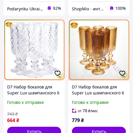
92%
100%
Podarynku Ukraine
ShopMix - интернет-магазин сумок и аксессуаров
D7 Набор бокалов для
D7 Набор бокалов для
Super Lux шампанского 6
Super Lux шампанского 6
штук 160 мл стеклянные
штук 160 мл коричневый
Готово к отправке
Готово к отправке
прозрачные для
для игристых вин
праздничного стола
праздничная посуд
78
от
₴
/мес
743
₴
MOD58L
MOD58
664
₴
779
₴
Купить
Купить