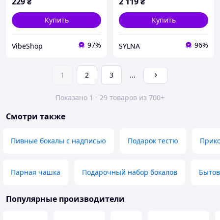
229
₴
2 119
₴
Купить
Купить
97%
96%
VibeShop
SYLNA
1
2
3
...
Показано 1 - 29 товаров из 700+
Смотри также
Пивные бокалы с надписью
Подарок тестю
Прик
Парная чашка
Подарочный набор бокалов
Бытов
Популярные производители