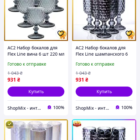
AC2 Набор бокалов для
AC2 Набор бокалов для
Flex Line вина 6 шт 220 мл
Flex Line шампанского 6
серые стильные
штук 160 мл Серый для
Готово к отправке
Готово к отправке
стеклянные бокалы для
игристого напитка и
праздников домашн DE
коктейлей стекл DE
1 043
₴
1 043
₴
931
₴
931
₴
Купить
Купить
100%
100%
ShopMix - интернет-магазин сумок и аксессуаров
ShopMix - интернет-магазин сумок и аксессуаров