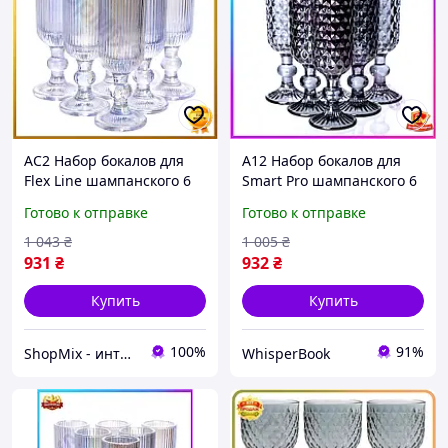
AC2 Набор бокалов для
A12 Набор бокалов для
Flex Line шампанского 6
Smart Pro шампанского 6
штук 160 мл голубой для
штук серые стеклянные
Готово к отправке
Готово к отправке
праздничных напитков
бокалы для игристых
стойкие бока DE
напитков и кокт MAX14
1 043
₴
1 005
₴
931
₴
932
₴
Купить
Купить
100%
91%
ShopMix - интернет-магазин сумок и аксессуаров
WhisperBook