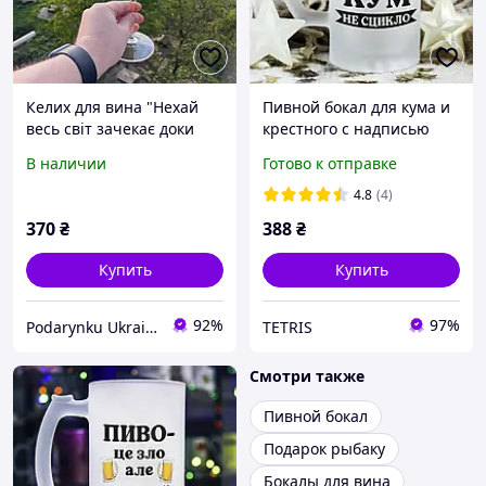
Келих для вина "Нехай
Пивной бокал для кума и
весь світ зачекає доки
крестного с надписью
Алуся відпочиває" 640 мл
"Пиво - это зло, но КУМ
В наличии
Готово к отправке
не ссыкло"
4.8
(4)
370
₴
388
₴
Купить
Купить
92%
97%
Podarynku Ukraine
TETRIS
Смотри также
Пивной бокал
Подарок рыбаку
Бокалы для вина