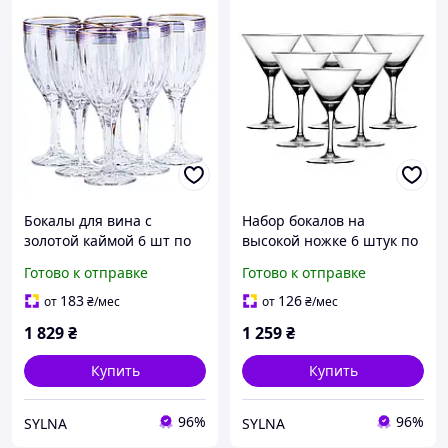
Бокалы для вина с
Набор бокалов на
золотой каймой 6 шт по
высокой ножке 6 штук по
250 мл Розовый HP548
190 мл для мартини
Готово к отправке
Готово к отправке
высота 20 см DC
HP563 высота 16 см DC
183
126
от
₴
/мес
от
₴
/мес
1 829
₴
1 259
₴
Купить
Купить
96%
96%
SYLNA
SYLNA