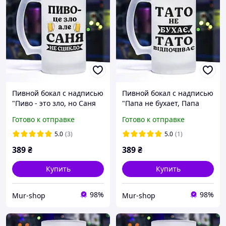
Пивной бокал с надписью
Пивной бокал с надписью
"Пиво - это зло, но Саня
"Папа не бухает, Папа
не ссыкло"
отдыхает"
Готово к отправке
Готово к отправке
5.0
(3)
5.0
(1)
389
₴
389
₴
Купить
Купить
98%
98%
Mur-shop
Mur-shop