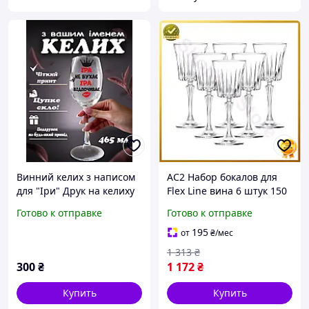
Винний келих з написом
AC2 Набор бокалов для
для "Іри" Друк на келиху
Flex Line вина 6 штук 150
мл на высокой ножке
Готово к отправке
Готово к отправке
прозрачные бокалы для
шампанского п DE
195
от
₴
/мес
1 313
₴
300
₴
1 172
₴
Купить
Купить