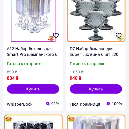
A12 Набор бокалов для
D7 Набор бокалов для
Smart Pro шампанского 6
Super Lux вина 6 шт 220
штук 160 мл Голубой
мл серые стеклянные
Готово к отправке
Готово к отправке
стеклянные бокалы для
бокалы на ножке для
игристых вин с MAX14
праздников и повс
899
₴
1 053
₴
MOD58
834
₴
940
₴
Купить
Купить
91%
100%
WhisperBook
Твоя Крамниця