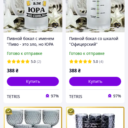
Пивной бокал с именем
Пивной бокал со шкалой
"Пиво - это зло, но ЮРА
"Офицерский"
не ссыкло" - можем
Готово к отправке
Готово к отправке
сделать любое под заказ
5.0
(2)
5.0
(4)
388
₴
388
₴
Купить
Купить
97%
97%
TETRIS
TETRIS