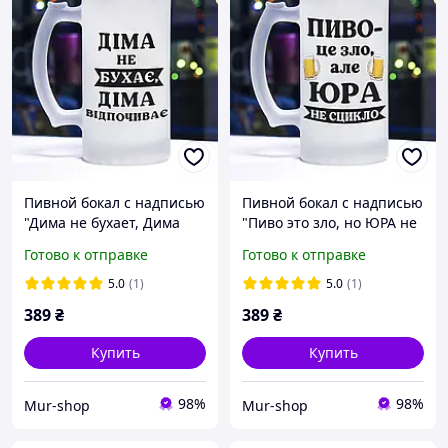
Пивной бокал с надписью
Пивной бокал с надписью
"Дима не бухает, Дима
"Пиво это зло, но ЮРА не
отдыхает"
ссыкло"
Готово к отправке
Готово к отправке
5.0
(1)
5.0
(1)
389
₴
389
₴
Купить
Купить
98%
98%
Mur-shop
Mur-shop