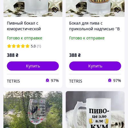
Пивный бокал с
Бокал для пива с
юмористической
прикольной надписью "В
надписью "Пивосос"
жизни каждого мужчины
Готово к отправке
Готово к отправке
обязательно должно быть
что-то светлое!"
5.0
(1)
388
₴
388
₴
Купить
Купить
97%
97%
TETRIS
TETRIS