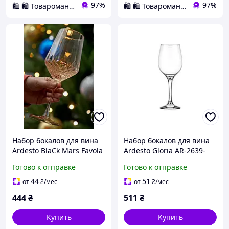
97%
97%
🛍️ 🛍️ Товаромания 🛍️ 🛍️
🛍️ 🛍️ Товаромания 🛍️ 🛍️
Набор бокалов для вина
Набор бокалов для вина
Ardesto BlaСk Mars Favola
Ardesto Gloria AR-2639-
AR2646G 460 мл 2 шт
GW 395 мл 6 шт хорошее
Готово к отправке
Готово к отправке
хорошее качество
качество
44
51
от
₴
/мес
от
₴
/мес
444
₴
511
₴
Купить
Купить