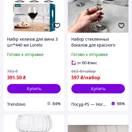
Набір келихів для вина 3
Набор стеклянных
шт*440 мл Loreto
бокалов для красного
вина ARDESTO Gloria, 6
Готово к отправке
Готово к отправке
шт, 480 мл, для
посудомойки
60
от
₴
/мес
783
₴
663
₴/набор
391
.50
₴
597
₴/набор
Купить
Купить
84%
98%
Trendovo
Посуд-PS — Horeca Посуда Подарки