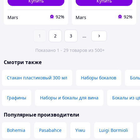
Купить
Купить
92%
92%
Mars
Mars
1
2
3
...
Показано 1 - 29 товаров из 500+
Смотри также
Стакан пластиковый 300 мл
Наборы бокалов
Боль
Графины
Наборы и бокалы для вина
Бокалы из ц
Популярные производители
Bohemia
Pasabahce
Yiwu
Luigi Bormioli