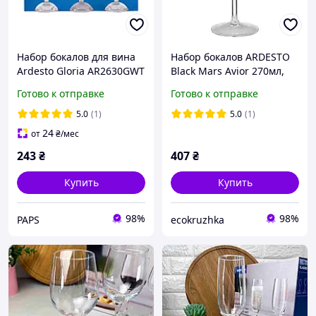
Набор бокалов для вина
Набор бокалов ARDESTO
Ardesto Gloria AR2630GWT
Black Mars Avior 270мл,
300 мл 3 шт хорошее
2шт, скло, сіро-прозорий
Готово к отправке
Готово к отправке
качество
(AR2627GR) q
5.0
(1)
5.0
(1)
24
от
₴
/мес
243
₴
407
₴
Купить
Купить
98%
98%
PAPS
ecokruzhka