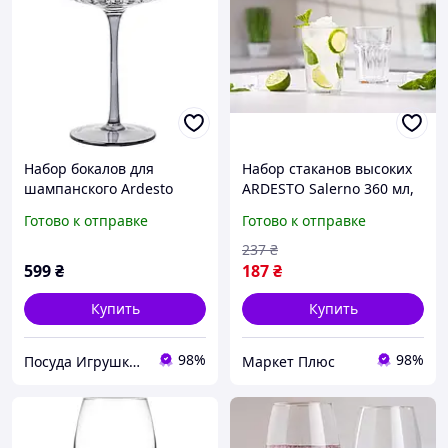
Набор бокалов для
Набор стаканов высоких
шампанского Ardesto
ARDESTO Salerno 360 мл,
Black Mars Orion 200мл,
3 шт, стекло AR2636LS
Готово к отправке
Готово к отправке
2шт, стекло, прозрачно-
серый
237
₴
599
₴
187
₴
Купить
Купить
98%
98%
Посуда Игрушки Канцелярия Творчество Для Всей Семьи
Маркет Плюс