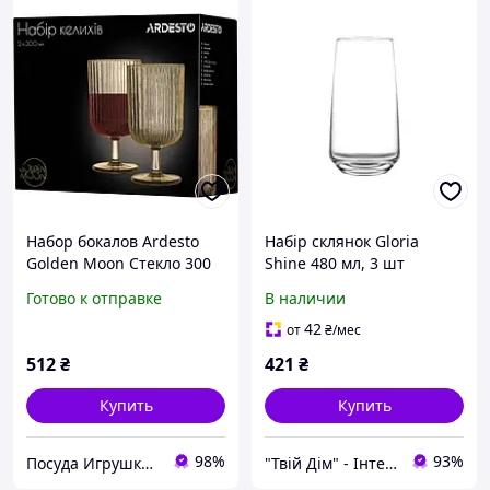
Набор бокалов Ardesto
Набір склянок Gloria
Golden Moon Стекло 300
Shine 480 мл, 3 шт
мл х 2 шт (AR2630GM)
Готово к отправке
В наличии
42
от
₴
/мес
512
₴
421
₴
Купить
Купить
98%
93%
Посуда Игрушки Канцелярия Творчество Для Всей Семьи
"Твій Дім" - Інтернет-гіпермаркет