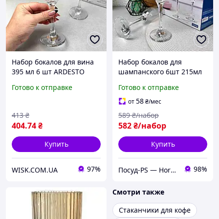
Набор бокалов для вина
Набор бокалов для
395 мл 6 шт ARDESTO
шампанского 6шт 215мл
Gloria
ARDESTO Gloria
Готово к отправке
Готово к отправке
58
от
₴
/мес
413
₴
589
₴/набор
404
.74
₴
582
₴/набор
Купить
Купить
97%
98%
WISK.COM.UA
Посуд-PS — Horeca Посуда Подарки
Смотри также
Стаканчики для кофе