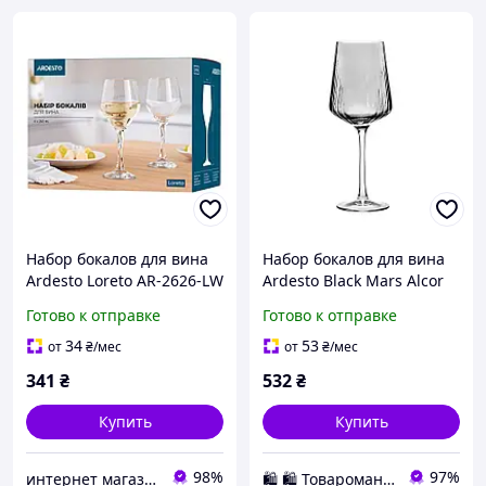
Набор бокалов для вина
Набор бокалов для вина
Ardesto Loreto AR-2626-LW
Ardesto Black Mars Alcor
260 мл 6 шт высокое
AR2656GF 560 мл 2 шт
Готово к отправке
Готово к отправке
качество
серый
34
53
от
₴
/мес
от
₴
/мес
341
₴
532
₴
Купить
Купить
98%
97%
интернет магазин Бренд-Посуд
🛍️ 🛍️ Товаромания 🛍️ 🛍️