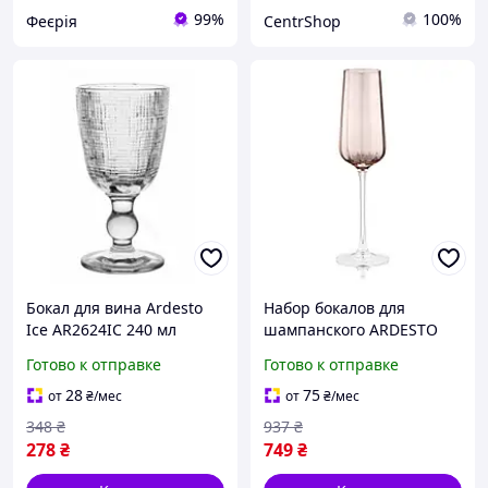
99%
100%
Феєрія
CentrShop
Бокал для вина Ardesto
Набор бокалов для
Ice AR2624IC 240 мл
шампанского ARDESTO
хорошее качество
Black Mars Altair 300 мл
Готово к отправке
Готово к отправке
стекло 2 шт Золотистый
(AR2629GW)
28
75
от
₴
/мес
от
₴
/мес
348
₴
937
₴
278
₴
749
₴