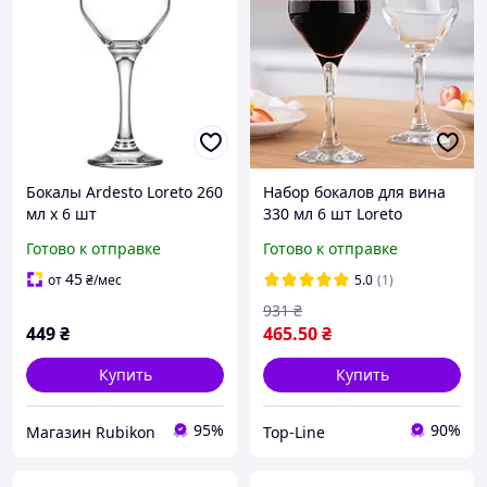
Бокалы Ardesto Loreto 260
Набор бокалов для вина
мл х 6 шт
330 мл 6 шт Loreto
Готово к отправке
Готово к отправке
45
от
₴
/мес
5.0
(1)
931
₴
449
₴
465
.50
₴
Купить
Купить
95%
90%
Магазин Rubikon
Top-Line