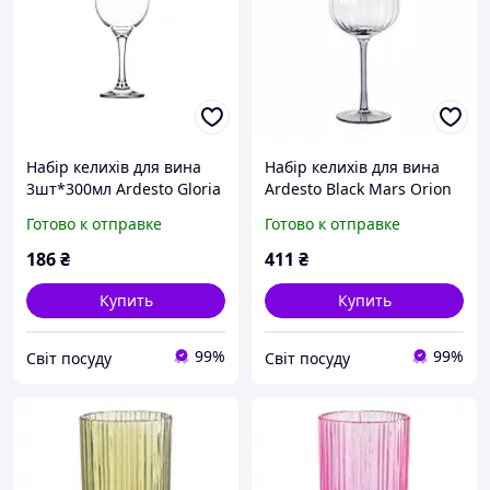
Набір келихів для вина
Набір келихів для вина
3шт*300мл Ardesto Gloria
Ardesto Black Mars Orion
2*590мл
Готово к отправке
Готово к отправке
186
₴
411
₴
Купить
Купить
99%
99%
Світ посуду
Світ посуду