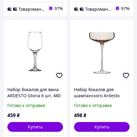
97%
97%
🛍️ 🛍️ Товаромания 🛍️ 🛍️
🛍️ 🛍️ Товаромания 🛍️ 🛍️
Набор бокалов для вина
Набор бокалов для
ARDESTO Gloria 6 шт. 480
шампанского Ardesto
мл из стекла AR2648GW
Black Mars Altair
Готово к отправке
Готово к отправке
AR2627GW 260 мл 2 шт
золотистый ID 5167859
459
₴
498
₴
Купить
Купить