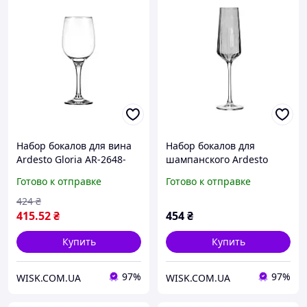
Набор бокалов для вина
Набор бокалов для
Ardesto Gloria AR-2648-
шампанского Ardesto
GW 480 мл 6 шт хорошее
Black Mars Alcor AR2627GF
Готово к отправке
Готово к отправке
качество
270 мл 2 шт серый
424
₴
415
.52
₴
454
₴
Купить
Купить
97%
97%
WISK.COM.UA
WISK.COM.UA