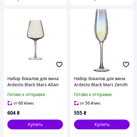
Набор бокалов для вина
Набор бокалов для вина
Ardesto Black Mars Altair
Ardesto Black Mars Zenith
AR2665GW 660 мл 2 шт
575 мл 2 шт прозрачное
Готово к отправке
Готово к отправке
золотистый
стекло для праздничного
стола 2 шт., Для
60
56
от
₴
/мес
от
₴
/мес
шампанского, 250 мл
604
₴
555
₴
Купить
Купить