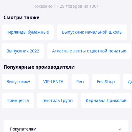
Показано 1 - 29 товаров из 100+
Смотри также
Гирлянды бумажные
Выпускник начальной школы
Выпускник 2022
Атласные ленты с цветной печатью
Популярные производители
Випускник+
VIP-LENTA
Peri
FestShop
Д
Принцесса
Текстиль Групп
Карнавал Приколов
Покупателям