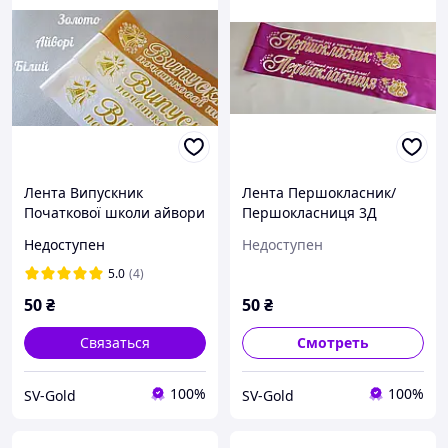
Лента Випускник
Лента Першокласник/
Початкової школи айвори
Першокласниця 3Д
фуксия
Недоступен
Недоступен
5.0
(4)
50
₴
50
₴
Связаться
Смотреть
100%
100%
SV-Gold
SV-Gold