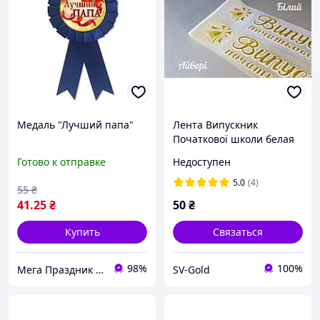
Медаль "Лучший папа"
Лента Випускник
Початкової школи белая
Готово к отправке
Недоступен
5.0
(4)
55
₴
41
.25
₴
50
₴
Купить
Связаться
98%
100%
Мега Праздник – магазин аксессуаров для праздника и все для оформления воздушными шарами ОПТ.
SV-Gold