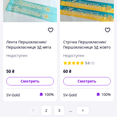
Лента Першокласник/
Стрічка Першокласник/
Першокласниця 3Д мята
Першокласниця 3Д жовто
блакитна
Недоступен
Недоступен
5.0
(1)
50
₴
60
₴
Смотреть
Смотреть
100%
100%
SV-Gold
SV-Gold
1
2
3
...