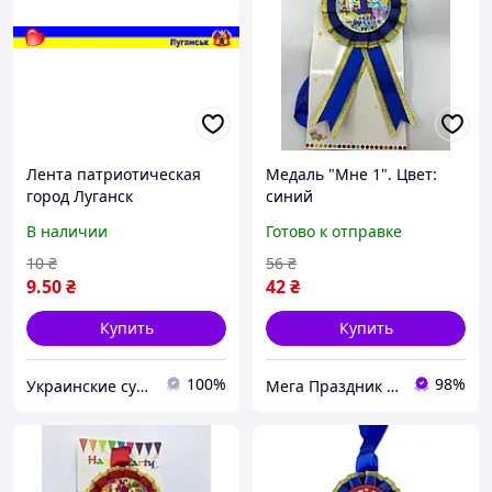
Лента патриотическая
Медаль "Мне 1". Цвет:
город Луганск
синий
В наличии
Готово к отправке
10
₴
56
₴
9
.50
₴
42
₴
Купить
Купить
100%
98%
Украинские сувениры
Мега Праздник – магазин аксессуаров для праздника и все для оформления воздушными шарами ОПТ.