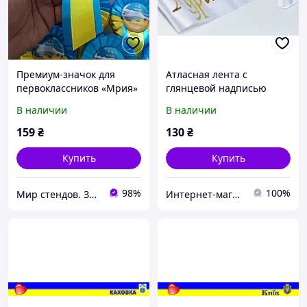
Премиум-значок для
Атласная лента с
первоклассников «Мрия»
глянцевой надписью
с патриотической
В наличии
В наличии
розеткой
159
₴
130
₴
Купить
Купить
98%
100%
Мир стендов. Значки, часы, магниты, детские товары и сувениры
Интернет-магазин флагов flag-online Свиридченкова Н.В. ФЛП