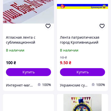
Атласная лента с
Лента патриотическая
сублимационной
город Кропивницький
печатью
В наличии
В наличии
10
₴
100
₴
9
.50
₴
Купить
Купить
100%
100%
Интернет-магазин флагов flag-online Свиридченкова Н.В. ФЛП
Украинские сувениры