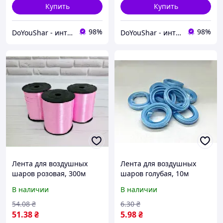
Купить
Купить
98%
98%
DoYouShar - интернет-магазин товаров для праздника
DoYouShar - интернет-магазин товаров для праздника
Лента для воздушных
Лента для воздушных
шаров розовая, 300м
шаров голубая, 10м
В наличии
В наличии
54
.08
₴
6
.30
₴
51
.38
₴
5
.98
₴