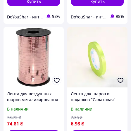
Купить
Купить
98%
98%
DoYouShar - интернет-магазин товаров для праздника
DoYouShar - интернет-магазин товаров для праздника
Лента для воздушных
Лента для шаров и
шаров метализировання
подарков "Салатовая"
розовое золото, 150м
намотка 10 м, ширина 5
В наличии
В наличии
мм.
78
.75
₴
7
.35
₴
74
.81
₴
6
.98
₴