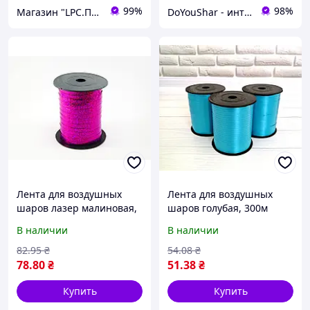
99%
98%
Магазин "LPC.Полиграфия"
DoYouShar - интернет-магазин товаров для праздника
Лента для воздушных
Лента для воздушных
шаров лазер малиновая,
шаров голубая, 300м
150м
В наличии
В наличии
82
.95
₴
54
.08
₴
78
.80
₴
51
.38
₴
Купить
Купить