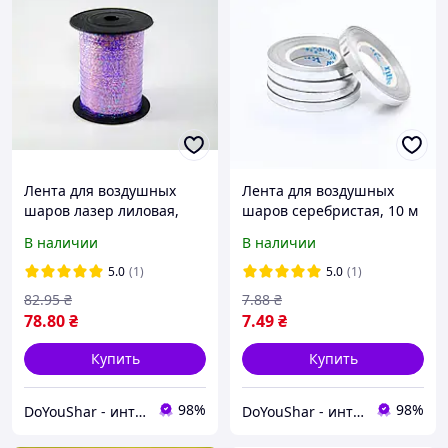
Лента для воздушных
Лента для воздушных
шаров лазер лиловая,
шаров серебристая, 10 м
150м
В наличии
В наличии
5.0
(1)
5.0
(1)
82
.95
₴
7
.88
₴
78
.80
₴
7
.49
₴
Купить
Купить
98%
98%
DoYouShar - интернет-магазин товаров для праздника
DoYouShar - интернет-магазин товаров для праздника