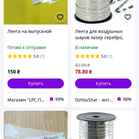
Лента на выпускной
Лента для воздушных
шаров лазер серебро,
150м
Готово к отправке
В наличии
5.0
(7)
5.0
(1)
82
.95
₴
150
₴
78
.80
₴
Купить
Купить
99%
98%
Магазин "LPC.Полиграфия"
DoYouShar - интернет-магазин товаров для праздника