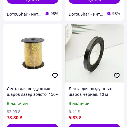
98%
98%
DoYouShar - интернет-магазин товаров для праздника
DoYouShar - интернет-магазин товаров для праздника
Лента для воздушных
Лента для воздушных
шаров лазер золото, 150м
шаров чёрная, 10 м
В наличии
В наличии
82
.95
₴
6
.14
₴
78
.80
₴
5
.83
₴