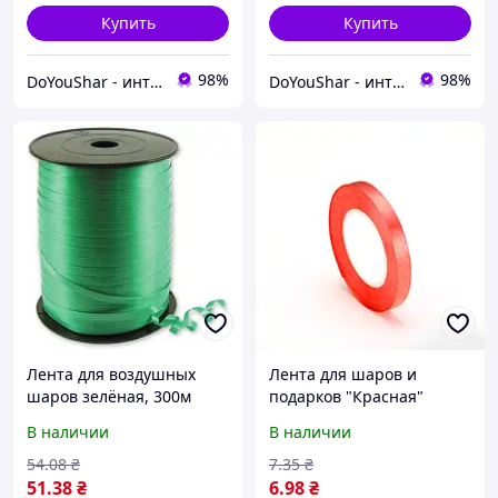
Купить
Купить
98%
98%
DoYouShar - интернет-магазин товаров для праздника
DoYouShar - интернет-магазин товаров для праздника
Лента для воздушных
Лента для шаров и
шаров зелёная, 300м
подарков "Красная"
намотка 10 м, ширина 5
В наличии
В наличии
мм.
54
.08
₴
7
.35
₴
51
.38
₴
6
.98
₴