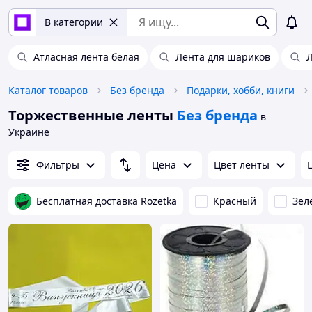
В категории
Атласная лента белая
Лента для шариков
Л
Каталог товаров
Без бренда
Подарки, хобби, книги
Торжественные ленты
Без бренда
в
Украине
Фильтры
Цена
Цвет ленты
Бесплатная доставка Rozetka
Красный
Зел