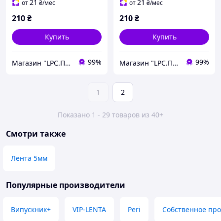
21
21
от
₴
/мес
от
₴
/мес
210
₴
210
₴
Купить
Купить
99%
99%
Магазин "LPC.Полиграфия"
Магазин "LPC.Полиграфия"
1
2
Показано 1 - 29 товаров из 40+
Смотри также
Лента 5мм
Популярные производители
Випускник+
VIP-LENTA
Peri
Собственное про