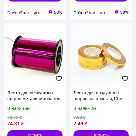
98%
98%
DoYouShar - интернет-магазин товаров для праздника
DoYouShar - интернет-магазин товаров для праздника
Лента для воздушных
Лента для воздушных
шаров метализировання
шаров золотистая,10 м
малиновая, 150м
В наличии
В наличии
78
.75
₴
7
.88
₴
74
.81
₴
7
.49
₴
Купить
Купить