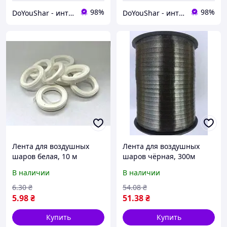
98%
98%
DoYouShar - интернет-магазин товаров для праздника
DoYouShar - интернет-магазин товаров для праздника
Лента для воздушных
Лента для воздушных
шаров белая, 10 м
шаров чёрная, 300м
В наличии
В наличии
6
.30
₴
54
.08
₴
5
.98
₴
51
.38
₴
Купить
Купить