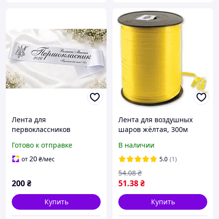
Лента для
Лента для воздушных
первоклассников
шаров жёлтая, 300м
прозрачна
Готово к отправке
В наличии
20
от
₴
/мес
5.0
(1)
54
.08
₴
200
₴
51
.38
₴
Купить
Купить