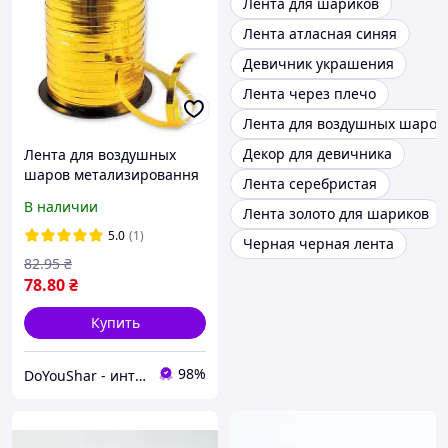
Лента для шариков
Лента атласная синяя
Девичник украшения
Лента через плечо
Лента для воздушных шаров
Декор для девичника
Лента для воздушных
шаров метализировання
Лента серебристая
золото, 150м
В наличии
Лента золото для шариков
5.0
(1)
Черная черная лента
82
.95
₴
78
.80
₴
Купить
98%
DoYouShar - интернет-магазин товаров для праздника