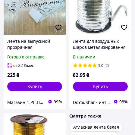
Лента на выпускной
Лента для воздушных
прозрачная
шаров метализировання
серебро, 150м
Готово к отправке
В наличии
22
от
₴
/мес
5.0
(2)
225
₴
82
.95
₴
Купить
Купить
99%
98%
Магазин "LPC.Полиграфия"
DoYouShar - интернет-магазин товаров для праздника
Смотри также
Атласная лента белая