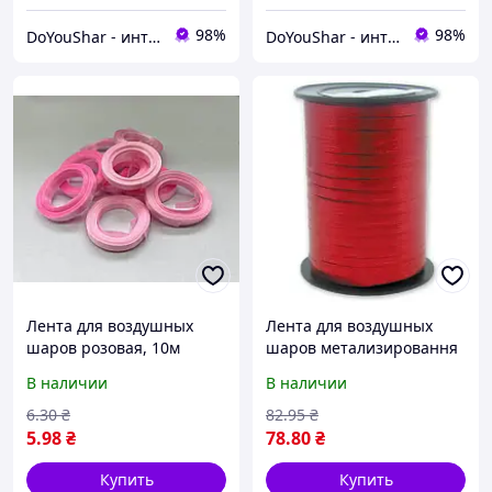
98%
98%
DoYouShar - интернет-магазин товаров для праздника
DoYouShar - интернет-магазин товаров для праздника
Лента для воздушных
Лента для воздушных
шаров розовая, 10м
шаров метализировання
красная, 150м
В наличии
В наличии
6
.30
₴
82
.95
₴
5
.98
₴
78
.80
₴
Купить
Купить