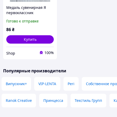
Медаль сувенирная Я
первоклассник
Готово к отправке
86
₴
Купить
100%
Shop
Популярные производители
Випускник+
VIP-LENTA
Peri
Собственное про
Ranok Creative
Принцесса
Текстиль Групп
К