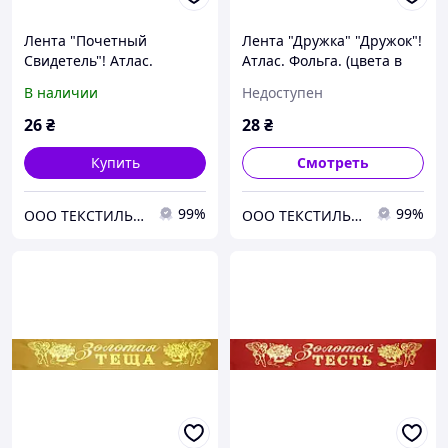
Лента "Почетный
Лента "Дружка" "Дружок"!
Свидетель"! Атлас.
Атлас. Фольга. (цвета в
Глиттер (золото, серебро).
ассортименте)
В наличии
Недоступен
26
₴
28
₴
Купить
Смотреть
99%
99%
ООО ТЕКСТИЛЬ ГРУП
ООО ТЕКСТИЛЬ ГРУП