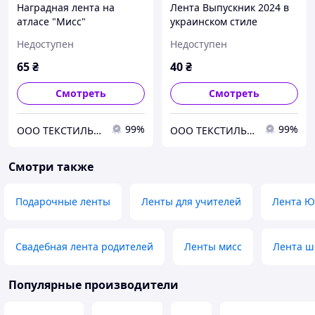
Наградная лента на
Лента Выпускник 2024 в
атласе "Мисс"
украинском стиле
Недоступен
Недоступен
65
₴
40
₴
Смотреть
Смотреть
99%
99%
ООО ТЕКСТИЛЬ ГРУП
ООО ТЕКСТИЛЬ ГРУП
Смотри также
Подарочные ленты
Ленты для учителей
Лента Ю
Свадебная лента родителей
Ленты мисс
Лента ш
Популярные производители