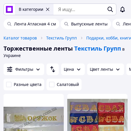
В категории
Лента Атласная 4 см
Выпускные ленты
Лен
Каталог товаров
Текстиль Групп
Подарки, хобби, книг
Торжественные ленты
Текстиль Групп
в
Украине
Фильтры
Цена
Цвет ленты
Разные цвета
Салатовый