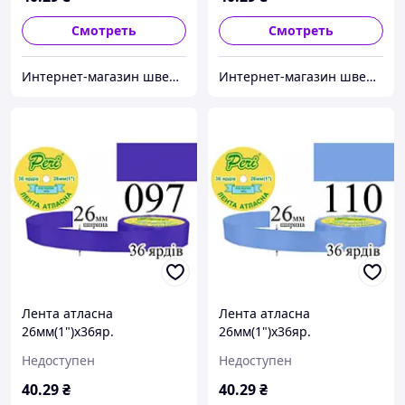
Смотреть
Смотреть
Интернет-магазин швейной фурнитуры и тканей "Веста-Текстиль"
Интернет-магазин швейной фурнитуры и тканей "Веста-Текстиль"
Лента атласна
Лента атласна
26мм(1")х36яр.
26мм(1")х36яр.
(1ящ.=6/240кот.)поліестер
(1ящ.=6/240кот.)поліестер
Недоступен
Недоступен
(097)
(110)
40
.29
₴
40
.29
₴