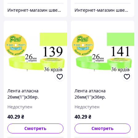
Интернет-магазин швейной фурнитуры и тканей "Веста-Текстиль"
Интернет-магазин швейной фурнитуры и тканей "Веста-Текстиль"
Лента атласна
Лента атласна
26мм(1")х36яр.
26мм(1")х36яр.
(1ящ.=6/240кот.)поліестер
(1ящ.=6/240кот.)поліестер
Недоступен
Недоступен
(139)
(141)
40
.29
₴
40
.29
₴
Смотреть
Смотреть