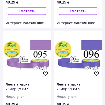
40
.29
₴
40
.29
₴
Смотреть
Смотреть
Интернет-магазин швейной фурнитуры и тканей "Веста-Текстиль"
Интернет-магазин швейной фурнитуры и тканей "Веста-Текстиль"
Лента атласна
Лента атласна
26мм(1")х36яр.
26мм(1")х36яр.
(1ящ.=6/240кот.)поліестер
(1ящ.=6/240кот.)поліестер
Недоступен
Недоступен
(095)
(096)
40
.29
₴
40
.29
₴