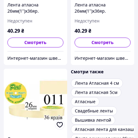
Лента атласна
Лента атласна
26мм(1")х36яр.
26мм(1")х36яр.
(1ящ.=6/240кот.)поліестер
(1ящ.=6/240кот.)поліестер
Недоступен
Недоступен
(005)
(011)
40
.29
₴
40
.29
₴
Смотреть
Смотреть
Интернет-магазин швейной фурнитуры и тканей "Веста-Текстиль"
Интернет-магазин швейной фурнитуры и тканей "Веста-Текстиль"
Смотри также
Лента Атласная 4 см
Лента атласная 5см
Атласные
Свадебные ленты
Вышивка лентой
Атласная лента для канзаши