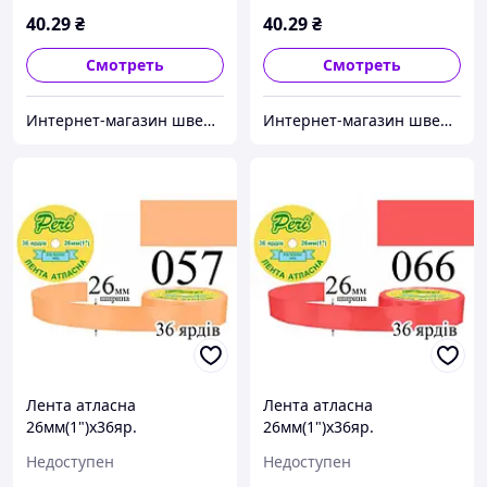
40
.29
₴
40
.29
₴
Смотреть
Смотреть
Интернет-магазин швейной фурнитуры и тканей "Веста-Текстиль"
Интернет-магазин швейной фурнитуры и тканей "Веста-Текстиль"
Лента атласна
Лента атласна
26мм(1")х36яр.
26мм(1")х36яр.
(1ящ.=6/240кот.)поліестер
(1ящ.=6/240кот.)поліестер
Недоступен
Недоступен
(057)
(066)