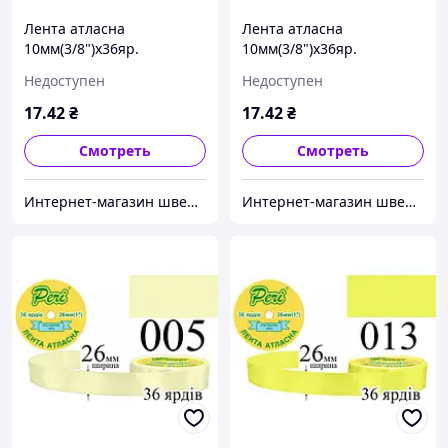
Лента атласна
Лента атласна
10мм(3/8")х36яр.
10мм(3/8")х36яр.
(1ящ.=10/600кот.)поліесте
(1ящ.=10/600кот.)поліесте
Недоступен
Недоступен
р(024)
р(053)
17
.42
₴
17
.42
₴
Смотреть
Смотреть
Интернет-магазин швейной фурнитуры и тканей "Веста-Текстиль"
Интернет-магазин швейной фурнитуры и тканей "Веста-Текстиль"