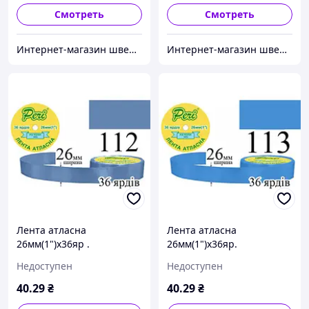
Смотреть
Смотреть
Интернет-магазин швейной фурнитуры и тканей "Веста-Текстиль"
Интернет-магазин швейной фурнитуры и тканей "Веста-Текстиль"
Лента атласна
Лента атласна
26мм(1")х36яр .
26мм(1")х36яр.
(1ящ.=6/240кот.)поліестер
(1ящ.=6/240кот.)поліестер
Недоступен
Недоступен
(112)
(113)
40
.29
₴
40
.29
₴