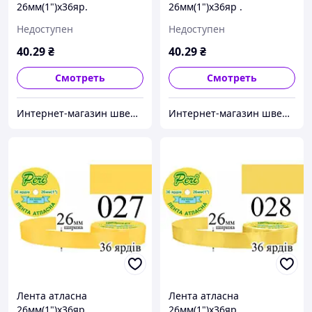
26мм(1")х36яр.
26мм(1")х36яр .
(1ящ.=6/240кот.)поліестер
(1ящ.=6/240кот.)поліестер
Недоступен
Недоступен
(025)
(026)
40
.29
₴
40
.29
₴
Смотреть
Смотреть
Интернет-магазин швейной фурнитуры и тканей "Веста-Текстиль"
Интернет-магазин швейной фурнитуры и тканей "Веста-Текстиль"
Лента атласна
Лента атласна
26мм(1")х36яр.
26мм(1")х36яр.