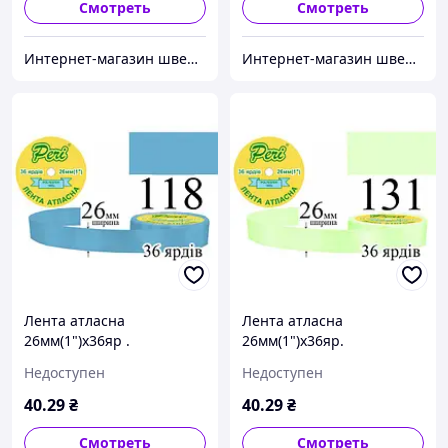
Смотреть
Смотреть
Интернет-магазин швейной фурнитуры и тканей "Веста-Текстиль"
Интернет-магазин швейной фурнитуры и тканей "Веста-Текстиль"
Лента атласна
Лента атласна
26мм(1")х36яр .
26мм(1")х36яр.
(1ящ.=6/240кот.)поліестер
(1ящ.=6/240кот.)поліестер
Недоступен
Недоступен
(118)
(131)
40
.29
₴
40
.29
₴
Смотреть
Смотреть