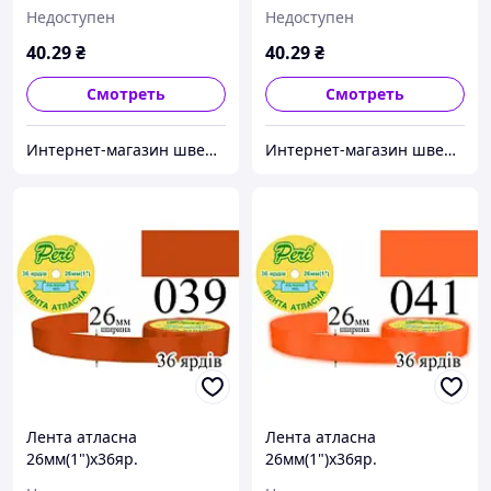
(1ящ.=6/240кот.)поліестер
(1ящ.=6/240кот.)поліестер
Недоступен
Недоступен
(032)
(034)
40
.29
₴
40
.29
₴
Смотреть
Смотреть
Интернет-магазин швейной фурнитуры и тканей "Веста-Текстиль"
Интернет-магазин швейной фурнитуры и тканей "Веста-Текстиль"
Лента атласна
Лента атласна
26мм(1")х36яр.
26мм(1")х36яр.
(1ящ.=6/240кот.)поліестер
(1ящ.=6/240кот.)поліестер