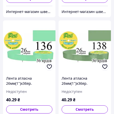
Интернет-магазин швейной фурнитуры и тканей "Веста-Текстиль"
Интернет-магазин швейной фурнитуры и тканей "Веста-Текстиль"
Лента атласна
Лента атласна
26мм(1")х36яр.
26мм(1")х36яр.
(1ящ.=6/240кот.)поліестер
(1ящ.=6/240кот.)поліестер
Недоступен
Недоступен
(136)
(138)
40
.29
₴
40
.29
₴
Смотреть
Смотреть