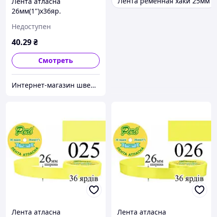
Лента ременная хаки 25мм
Лента атласна
26мм(1")х36яр.
(1ящ.=6/240кот.)поліестер
Недоступен
(013)
40
.29
₴
Смотреть
Интернет-магазин швейной фурнитуры и тканей "Веста-Текстиль"
Лента атласна
Лента атласна