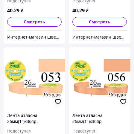
Недоступен
Недоступен
(039)
(041)
40
.29
₴
40
.29
₴
Смотреть
Смотреть
Интернет-магазин швейной фурнитуры и тканей "Веста-Текстиль"
Интернет-магазин швейной фурнитуры и тканей "Веста-Текстиль"
Лента атласна
Лента атласна
26мм(1")х36яр.
26мм(1")х36яр
(1ящ.=6/240кот.)поліестер
(1ящ.=6/240кот.)поліестер
Недоступен
Недоступен
(053)
(056)