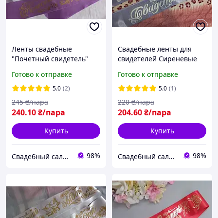
Ленты свадебные
Свадебные ленты для
"Почетный свидетель"
свидетелей Сиреневые
Сиреневая, укр.язык
на русс. языке
Готово к отправке
Готово к отправке
5.0
(2)
5.0
(1)
245
₴/пара
220
₴/пара
240
.10
₴/пара
204
.60
₴/пара
Купить
Купить
98%
98%
Свадебный салон "ПРИНЦЕССА"
Свадебный салон "ПРИНЦЕССА"