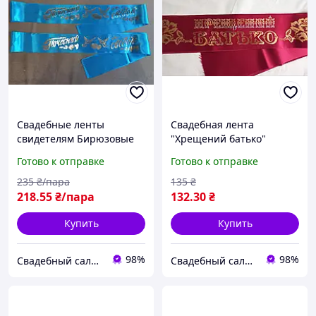
Свадебные ленты
Свадебная лента
свидетелям Бирюзовые
"Хрещений батько"
на укр. языке
Бордовая
Готово к отправке
Готово к отправке
235
₴/пара
135
₴
218
.55
₴/пара
132
.30
₴
Купить
Купить
98%
98%
Свадебный салон "ПРИНЦЕССА"
Свадебный салон "ПРИНЦЕССА"