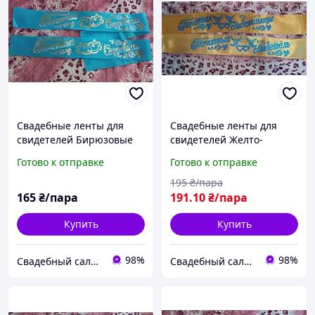
Свадебные ленты для
Свадебные ленты для
свидетелей Бирюзовые
свидетелей Желто-
на русск. языке
голубые, росс.язык
Готово к отправке
Готово к отправке
195
₴/пара
165
₴/пара
191
.10
₴/пара
Купить
Купить
98%
98%
Свадебный салон "ПРИНЦЕССА"
Свадебный салон "ПРИНЦЕССА"