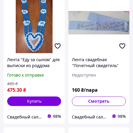
Лента "Еду за сыном" для
Лента свадебная
выписки из роддома
"Почетный свидетель"
Голубая
(русск. язык)
Готово к отправке
Недоступен
485
₴
475
.30
₴
160
₴/пара
Купить
Смотреть
98%
98%
Свадебный салон "ПРИНЦЕССА"
Свадебный салон "ПРИНЦЕССА"