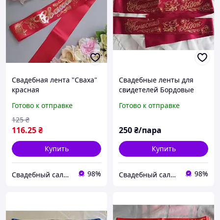
Свадебная лента "Сваха"
Свадебные ленты для
красная
свидетелей Бордовые
(Марсала) на укр. языке
Готово к отправке
Готово к отправке
125
₴
116
.25
₴
250
₴/пара
Купить
Купить
98%
98%
Свадебный салон "ПРИНЦЕССА"
Свадебный салон "ПРИНЦЕССА"