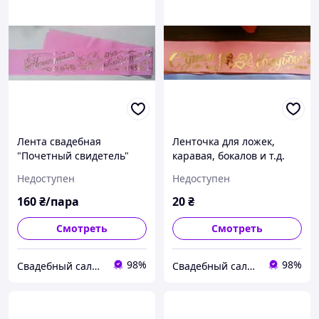
Лента свадебная
Ленточка для ложек,
"Почетный свидетель"
каравая, бокалов и т.д.
(русск. язык)
Розовый
Недоступен
Недоступен
160
₴/пара
20
₴
Смотреть
Смотреть
98%
98%
Свадебный салон "ПРИНЦЕССА"
Свадебный салон "ПРИНЦЕССА"