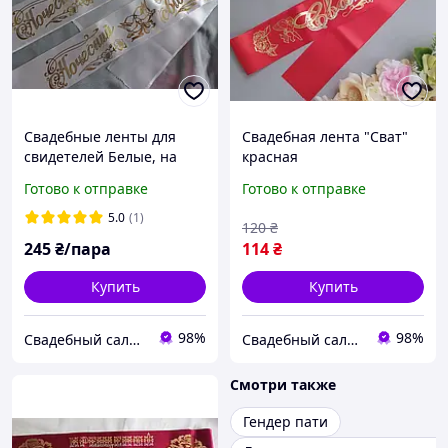
Свадебные ленты для
Свадебная лента "Сват"
свидетелей Белые, на
красная
укр. языке, пара
Готово к отправке
Готово к отправке
5.0
(1)
120
₴
245
₴/пара
114
₴
Купить
Купить
98%
98%
Свадебный салон "ПРИНЦЕССА"
Свадебный салон "ПРИНЦЕССА"
Смотри также
Гендер пати