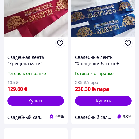
Свадебная лента
Свадебные ленты
"Хрещена мати"
"Хрещений батько +
Бордовая
хрещена мати" Синие
Готово к отправке
Готово к отправке
135
₴
235
₴/пара
129
.60
₴
230
.30
₴/пара
Купить
Купить
98%
98%
Свадебный салон "ПРИНЦЕССА"
Свадебный салон "ПРИНЦЕССА"