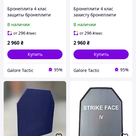
Бронеплита 4 клас
Бронеплити 4 клас
защиты бронеплити
захисту бронеплити
MARS 600 6мм (вес 3.5 кг)
MARS 600 6мм (вес 3.5 кг)
В наличии
В наличии
пластини для
пластини для
бронежилета плити
бронежилета плити
296
296
от
₴
/мес
от
₴
/мес
2 960
₴
2 960
₴
Купить
Купить
95%
95%
Galore Tactic
Galore Tactic