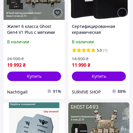
Жилет 6 класса Ghost
Сертифицированная
Gen4 V1 Plus с мягкими
керамическая
пакетами 2 класса,
бронеплита 6 класса (NIJ
В наличии
В наличии
плитами 6 класса, + 3
IV) Strike Face 2.8 кг (2 шт)
подсумка, цвет
с Документами
5.0
(1)
Mультикам
24 990
₴
14 890
₴
19 992
₴
11 990
₴
Купить
Купить
91%
88%
Nachtigall
SURVIVE SHOP