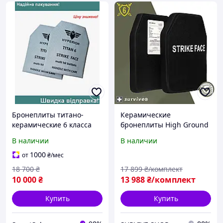
Бронеплиты титано-
Керамические
керамические 6 класса
бронеплиты High Ground
Hyperion для штурмовых
4400 USA: 6 класс
В наличии
В наличии
подразделений легкие
ДСТУ/NIJ IV STA, 2.8 кг,
баллистические плиты
Максимальная защита.
1000
от
₴
/мес
3,5 кг
18 700
₴
17 899
₴/комплект
10 000
₴
13 988
₴/комплект
Купить
Купить