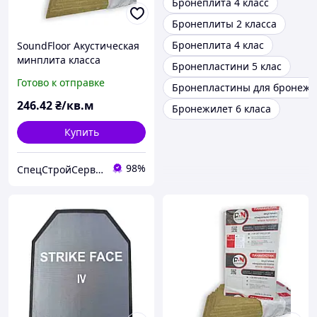
Бронеплита 4 класс
Бронеплиты 2 класса
Бронеплита 4 клас
SoundFloor Акустическая
минплита класса
Бронепластини 5 клас
премиум 1000*600*20 мм
Готово к отправке
Бронепластины для бронежи
(6кв.м/уп)
246
.42
₴/кв.м
Бронежилет 6 класа
Купить
98%
СпецСтройСервис