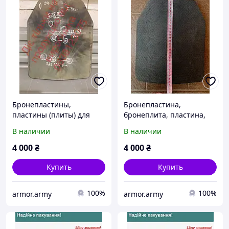
Бронепластины,
Бронепластина,
пластины (плиты) для
бронеплита, пластина,
бронежилета 5 класса
плита для бронежилета 5
В наличии
В наличии
защиты, броня
класса защиты, броня.
Бронеплиты.
4 000
₴
4 000
₴
Купить
Купить
100%
100%
armor.army
armor.army