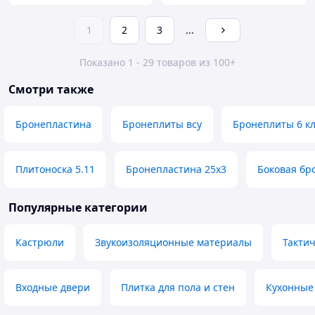
1
2
3
...
Показано 1 - 29 товаров из 100+
Смотри также
Бронепластина
Бронеплиты всу
Бронеплиты 6 кл
Плитоноска 5.11
Бронепластина 25х3
Боковая бр
Популярные категории
Кастрюли
Звукоизоляционные материалы
Такти
Входные двери
Плитка для пола и стен
Кухонные