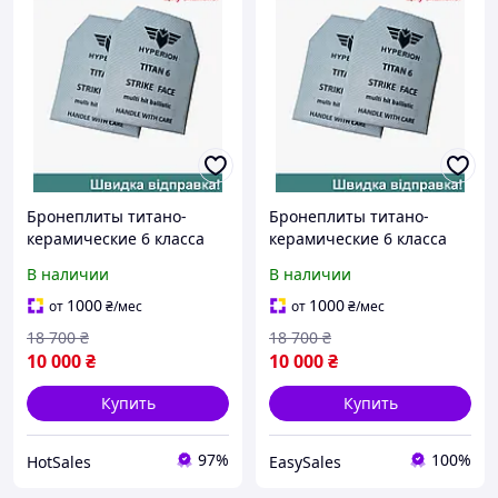
Бронеплиты титано-
Бронеплиты титано-
керамические 6 класса
керамические 6 класса
Hyperion для штурмовых
Hyperion для штурмовых
В наличии
В наличии
подразделений легкие
подразделений легкие
баллистические плиты
баллистические плиты
1000
1000
от
₴
/мес
от
₴
/мес
3,5 кг
3,5 кг
18 700
₴
18 700
₴
10 000
₴
10 000
₴
Купить
Купить
97%
100%
HotSales
EasySales