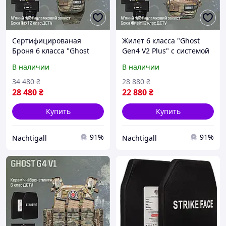
Сертифицированая
Жилет 6 класса "Ghost
Броня 6 класса "Ghost
Gen4 V2 Plus" с системой
Gen4 V3 Plus" 9
быстрого сброса, с бал.
В наличии
В наличии
подсумков,с защитой 2
пакетами 2 класса,
класса против осколков,
Мультикам
34 480
₴
28 880
₴
Мультикам
28 480
₴
22 880
₴
Купить
Купить
91%
91%
Nachtigall
Nachtigall