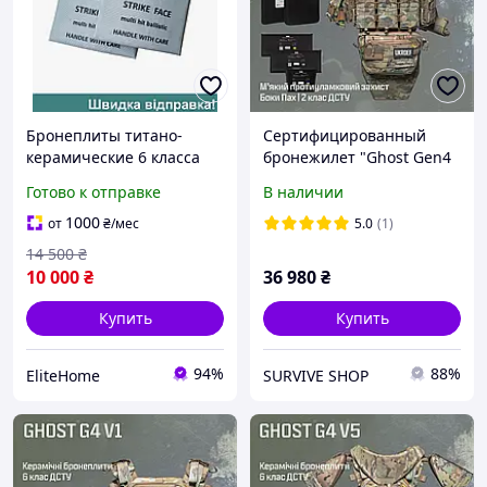
Бронеплиты титано-
Сертифицированный
керамические 6 класса
бронежилет "Ghost Gen4
Hyperion для штурмовых
V3 Plus" (6 класс)
Готово к отправке
В наличии
подразделений легкие
Multicam, полная
баллистические плиты
комплектация + 10
1000
от
₴
/мес
5.0
(1)
3,5 кг
подсумков
14 500
₴
10 000
₴
36 980
₴
Купить
Купить
94%
88%
EliteHome
SURVIVE SHOP