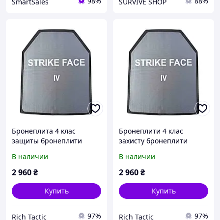
98%
88%
SmartSales
SURVIVE SHOP
Бронеплита 4 клас
Бронеплити 4 клас
защиты бронеплити
захисту бронеплити
MARS 600 6мм (вес 3.5 кг)
MARS 600 6мм (вес 3.5 кг)
В наличии
В наличии
пластини для
пластини для
бронежилета плити
бронежилета плити
2 960
₴
2 960
₴
Купить
Купить
97%
97%
Rich Tactic
Rich Tactic