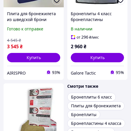
Плита для бронежилета
Бронеплиты 4 класс
из шведской брони
бронепластины
Armox, 4 класс, 4.5 мм,
Бронеплити 4 клас
Готово к отправке
В наличии
защита от автомата і
захисту бронеплити
снайперского патрона,
MARS 600 6мм (вес 3.5 кг)
296
от
₴
/мес
4 545
₴
размер 25×30 см
пластини для
3 545
₴
2 960
₴
бронежилета плити
Купить
Купить
93%
95%
AIRISPRO
Galore Tactic
Смотри также
Бронеплиты 6 класс
Плиты для бронежилета
Бронеплиты
Бронепластины 4 класса