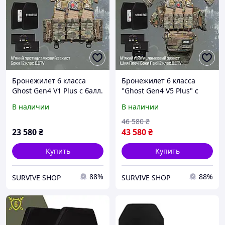
Бронежилет 6 класса
Бронежилет 6 класса
Ghost Gen4 V1 Plus с балл.
"Ghost Gen4 V5 Plus" с
защитой 2 класса, с
системой быстрого
В наличии
В наличии
керамическими плитами
сброса + 9 подсумков, с
6 класса + подсумки
балл. защитой 2 класса
46 580
₴
23 580
₴
43 580
₴
Купить
Купить
88%
88%
SURVIVE SHOP
SURVIVE SHOP