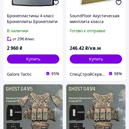
Бронепластины 4 класс
SoundFloor Акустическая
Бронеплиты Бронеплити
минплита класса
4 клас захисту
премиум 1000*600*20 мм
В наличии
Готово к отправке
бронеплити MARS 600
(6кв.м/уп)
6мм (вес 3.5 кг) пластини
296
от
₴
/мес
для бронежилета плити
2 960
₴
246
.42
₴/кв.м
Купить
Купить
95%
98%
Galore Tactic
СпецСтройСервис