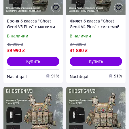
Броня 6 класса "Ghost
Жилет 6 класса "Ghost
Gen4 V5 Plus" с мягкими
Gen4 V4 Plus" с системой
пакетами 2 класса,
быстрого сброса, с бал.
В наличии
В наличии
плитами 6 класса, +3
пакетами 2 класса,
подсумка, цвет
Мультикам
45 990
₴
37 880
₴
Mультикам
39 990
₴
31 880
₴
Купить
Купить
91%
91%
Nachtigall
Nachtigall