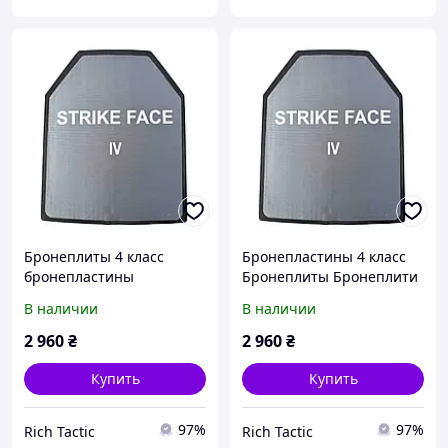
Бронеплиты 4 класс
Бронепластины 4 класс
бронепластины
Бронеплиты Бронеплити
Бронеплити 4 клас
4 клас захисту
В наличии
В наличии
захисту бронеплити
бронеплити MARS 600
MARS 600 6мм (вес 3.5 кг)
6мм (вес 3.5 кг) пластини
2 960
₴
2 960
₴
пластини для
для бронежилета плити
бронежилета плити
Купить
Купить
97%
97%
Rich Tactic
Rich Tactic