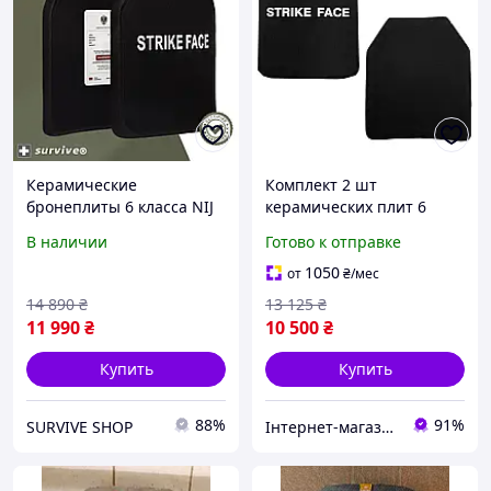
Керамические
Комплект 2 шт
бронеплиты 6 класса NIJ
керамических плит 6
IV Strike Face:
класса новый брендовый
В наличии
Готово к отправке
Максимальная защита,
Ceramics Керамика для
минимальный вес (2 шт.)
ремонта и отделки
1050
от
₴
/мес
14 890
₴
13 125
₴
11 990
₴
10 500
₴
Купить
Купить
88%
91%
SURVIVE SHOP
Інтернет-магазин Mike Shop of Home