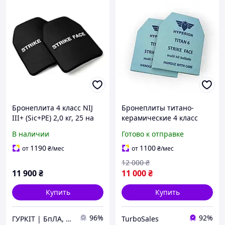
Бронеплита 4 класс NIJ
Бронеплиты титано-
III+ (Sic+PE) 2,0 кг, 25 на
керамические 4 класс
30 см (комплект 2шт)
защиты 250×300 мм
В наличии
Готово к отправке
(комплект 2 шт, 2,2 кг)
1190
1100
от
₴
/мес
от
₴
/мес
12 000
₴
11 900
₴
11 000
₴
Купить
Купить
96%
92%
ГУРКІТ | БпЛА, катапульти в Україні
TurboSales