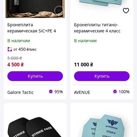
Бронеплита
Бронеплиты титано-
керамическая SiC+PE 4
керамические 4 класс
класс ДСТУ NIJ III+ 25×30
защиты 250×300 мм
В наличии
В наличии
см 2 кг Бронеплиты 4
(комплект 2 шт, 2,2 кг)
класс бронеиласти
450
от
₴
/мес
5 000
₴
4 500
₴
11 000
₴
Купить
Купить
95%
100%
Galore Tactic
AVENUE