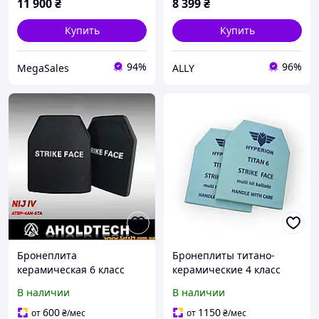
11 900
₴
8 399
₴
Купить
Купить
94%
96%
MegaSales
ALLY
Бронеплита
Бронеплиты титано-
керамическая 6 класс
керамические 4 класс
бронепластина 6 класс
защиты 250×300 мм
В наличии
В наличии
бронепластины
(комплект 2 шт, 2,2 кг)
керамические 6 класс
600
1150
от
₴
/мес
от
₴
/мес