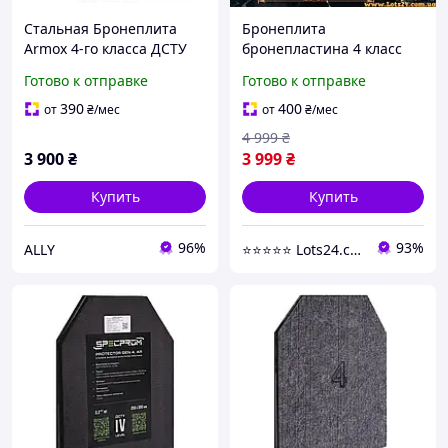
Стальная Бронеплита
Бронеплита
Armox 4-го класса ДСТУ
бронепластина 4 класс
Вес 3,7 кг Размер 27х33
бронепластины стальные
Готово к отправке
Готово к отправке
см
4 класс бронеплиты сталь
4 класса для бронежилета
390
400
от
₴
/мес
от
₴
/мес
4 999
₴
3 900
₴
3 999
₴
Купить
Купить
96%
93%
ALLY
⭐️⭐️⭐️⭐️⭐️ Lots24.com.ua