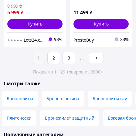
бронеплиты 6 класса 4
9 999
₴
5 999
₴
11 499
₴
Купить
Купить
93%
83%
⭐️⭐️⭐️⭐️⭐️ Lots24.com.ua
ProstoBuy
1
2
3
...
Показано 1 - 29 товаров из 2000+
Смотри также
Бронеплиты
Бронепластина
Бронеплиты всу
Плитоноски
Бронежилет защитный
Боковая бро
Популярные категории