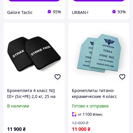
95%
93%
Galore Tactic
URBAN⚡
Бронеплита 4 класс NIJ
Бронеплиты титано-
III+ (Sic+PE) 2,0 кг, 25 на
керамические 4 класс
30 см (комплект 2шт)
защиты 250×300 мм
В наличии
Готово к отправке
(комплект 2 шт, 2,2 кг)
1100
от
₴
/мес
12 000
₴
11 900
₴
11 000
₴