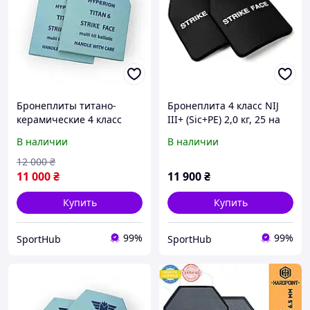
Бронеплиты титано-
Бронеплита 4 класс NIJ
керамические 4 класс
III+ (Sic+PE) 2,0 кг, 25 на
защиты 250×300 мм
30 см (комплект 2шт)
В наличии
В наличии
(комплект 2 шт, 2,2 кг)
12 000
₴
11 000
₴
11 900
₴
Купить
Купить
99%
99%
SportHub
SportHub