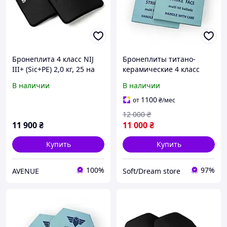
Бронеплита 4 класс NIJ
Бронеплиты титано-
III+ (Sic+PE) 2,0 кг, 25 на
керамические 4 класс
30 см (комплект 2шт)
защиты 250×300 мм
В наличии
В наличии
(комплект 2 шт, 2,2 кг)
1100
от
₴
/мес
12 000
₴
11 900
₴
11 000
₴
Купить
Купить
100%
97%
AVENUE
Soft/Dream store