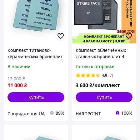
Комплект титаново-
Комплект облегчённых
керамических бронеплит
стальных бронеплит 4
4 класса защиты 250×300
класс защиты 3.8 кг Miilux
В наличии
Готово к отправке
мм (2 шт, 2.2 кг/плита)
500. Легкие
металлические
4.9
(7)
12 000
₴
бронепластины в
11 000
₴
3 600
₴/комплект
бронежилет
Купить
Купить
89%
100%
Спорядження UA
HARDPOINT