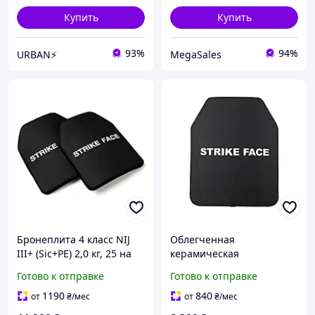
Купить
Купить
93%
94%
URBAN⚡
MegaSales
Бронеплита 4 класс NIJ
Облегченная
III+ (Sic+PE) 2,0 кг, 25 на
керамическая
30 см (комплект 2шт)
бронеплита 4 класса
Готово к отправке
Готово к отправке
ДСТУ NIJ III+ Мedium 2,3
кг
1190
840
от
₴
/мес
от
₴
/мес