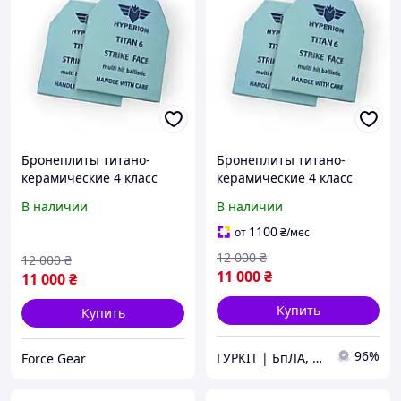
Бронеплиты титано-
Бронеплиты титано-
керамические 4 класс
керамические 4 класс
защиты 250×300 мм
защиты 250×300 мм
В наличии
В наличии
(комплект 2 шт, 2,2 кг)
(комплект 2 шт, 2,2 кг)
1100
от
₴
/мес
12 000
₴
12 000
₴
11 000
₴
11 000
₴
Купить
Купить
96%
ГУРКІТ | БпЛА, катапульти в Україні
Force Gear