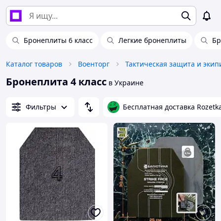
Бронеплиты 6 класс
Легкие бронеплиты
Бр
Каталог товаров
Военторг
Тактическая защита и экип
Бронеплита 4 класс
в Украине
Фильтры
Бесплатная доставка Rozetk