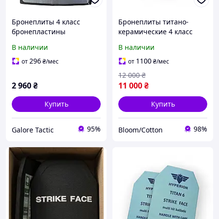
Бронеплиты 4 класс
Бронеплиты титано-
бронепластины
керамические 4 класс
Бронеплити 4 клас
защиты 250×300 мм
В наличии
В наличии
захисту бронеплити
(комплект 2 шт, 2,2 кг)
MARS 600 6мм (вес 3.5 кг)
296
1100
от
₴
/мес
от
₴
/мес
пластини для
12 000
₴
бронежилета плити
2 960
₴
11 000
₴
Купить
Купить
95%
98%
Galore Tactic
Bloom/Cotton