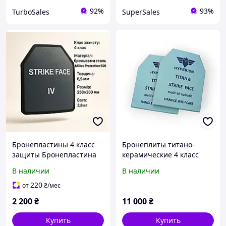
92%
93%
TurboSales
SuperSales
Бронепластины 4 класс
Бронеплиты титано-
защиты Бронепластина
керамические 4 класс
(3,8 кг) бронеплиты 4-го
защиты 250×300 мм
В наличии
В наличии
класса защиты пластины
(комплект 2 шт, 2,2 кг)
4 класс
220
от
₴
/мес
2 200
₴
11 000
₴
Купить
Купить