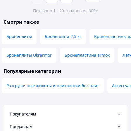
Показано 1 - 29 товаров из 600+
Смотри также
Бронеплиты
Бронеплита 2.5 кг
Бронепластины д
Бронеплиты Ukrarmor
Бронепластина armox
Лег
Популярные категории
Разгрузочные жилеты и плитоноски без плит
Аксессуа
Покупателям
Продавцам