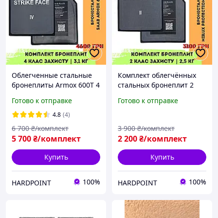
Облегченные стальные
Комплект облегчённых
бронеплиты Armox 600T 4
стальных бронеплит 2
класс защиты. Легкие
класс защиты 2.5 кг Miilux
Готово к отправке
Готово к отправке
металлические
500. Легкие
бронепластины в
металлические
4.8
(4)
бронежилет
бронепластины в
6 700
₴/комплект
3 900
₴/комплект
бронежилет
5 700
₴/комплект
2 200
₴/комплект
Купить
Купить
100%
100%
HARDPOINT
HARDPOINT