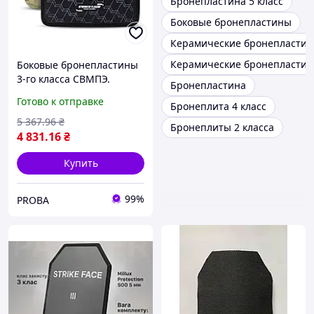
Бронепластина 5 класс
Боковые бронепластины
Керамические бронепласти
Керамические бронепластины
Боковые бронепластины
3-го класса СВМПЭ.
Бронепластина
SPECPROM. Вес 0.62кг.
Готово к отправке
Бронеплита 4 класс
Размер 21.5 на 16см.
Мультикам. 2шт
5 367
.96
₴
Бронеплиты 2 класса
4 831
.16
₴
Купить
99%
PROBA