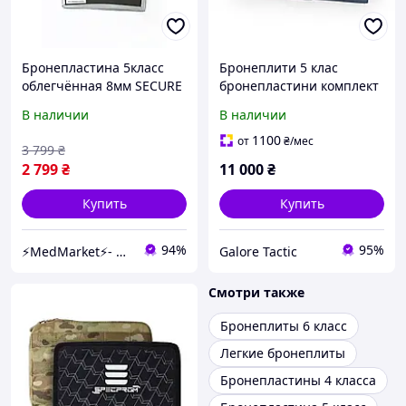
Бронепластина 5класс
Бронеплити 5 клас
облегчённая 8мм SECURE
бронепластини комплект
M600 (Франция)
(вага 2,6 кг)
В наличии
В наличии
+Сертификат
бронепластини титано-
керамічні бронепластини
1100
от
₴
/мес
3 799
₴
комплект бронеплит 5
2 799
₴
11 000
₴
клас
Купить
Купить
94%
95%
⚡️MedMarket⚡️- Оптовый магазин медицинских товаров
Galore Tactic
Смотри также
Бронеплиты 6 класс
Легкие бронеплиты
Бронепластины 4 класса