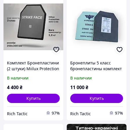
Комплект Бронепластини
Бронеплиты 5 класс
(2 штуки) Miilux Protection
бронепластины комплект
бронепластини 3 клас (5,8
(вес 2,6 кг) бронепласти
В наличии
В наличии
кг) Бронепластини 3 клас
титано-керамические
плити для бронежилета
бронепластины комплект
4 400
₴
11 000
₴
бронеплит 5 класс
Купить
Купить
97%
97%
Rich Tactic
Rich Tactic