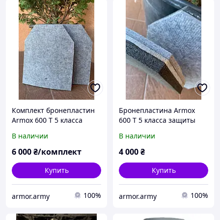
Комплект бронепластин
Бронепластина Armox
Armox 600 T 5 класса
600 T 5 класса защиты
защиты облегченная 3,9-
облегченная 3,9-4,1 кг
В наличии
В наличии
4,1 кг Швеция
Швеция
6 000
₴/комплект
4 000
₴
Купить
Купить
100%
100%
armor.army
armor.army