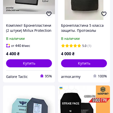
Комплект Бронепластини
Бронепластина 5 класса
(2 штуки) Miilux Protection
защиты. Протоколы
бронепластини 3 клас (5,8
обстрела!!! Бронеплита 5
В наличии
В наличии
кг) Бронепластини 3 клас
класса.
плити для бронежилета
440
от
₴
/мес
5.0
(1)
4 400
₴
4 000
₴
Купить
Купить
95%
100%
Galore Tactic
armor.army