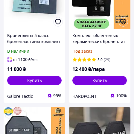
Бронеплиты 5 класс
Комплект облегченых
бронепластины комплект
керамических бронеплит
(вес 2,6 кг) бронепласти
в бронежилет 6 класс.
В наличии
Под заказ
титано-керамические
Легкие бронепластины
бронепластины комплект
Study Armor 6 класс ДСТУ
1100
от
₴
/мес
5.0
(29)
бронеплит 5 класс
11 000
₴
12 400
₴/пара
Купить
Купить
95%
100%
Galore Tactic
HARDPOINT