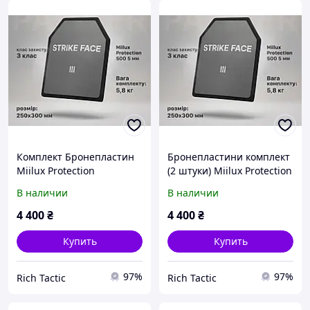
Комплект Бронепластин
Бронепластини комплект
Miilux Protection
(2 штуки) Miilux Protection
бронепластини 3 клас (5,8
бронепластини 3 клас (5,8
В наличии
В наличии
кг) Бронепластини 3 клас
кг) Бронепластини 3 клас
плити для бронежилета 2
плити для бронежилета
4 400
₴
4 400
₴
штуки
Купить
Купить
97%
97%
Rich Tactic
Rich Tactic