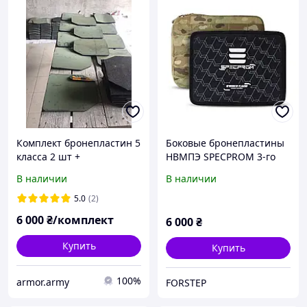
Комплект бронепластин 5
Боковые бронепластины
класса 2 шт +
НВМПЭ SPECPROM 3-го
антирикошет. Протоколы
класса. Вес 0.62 кг.
В наличии
В наличии
обстрела в наличии!!! См.
Размер 21.5 на 16см.
фото
Мультикам. 2шт
5.0
(2)
6 000
₴/комплект
6 000
₴
Купить
Купить
100%
armor.army
FORSTEP