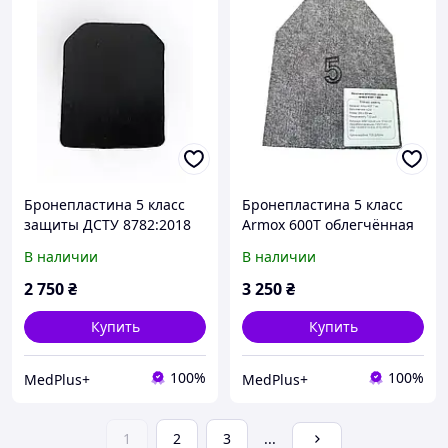
Бронепластина 5 класс
Бронепластина 5 класс
защиты ДСТУ 8782:2018
Armox 600T облегчённая
(есть протоколы
(1шт.) 4,1 кг
В наличии
В наличии
испытаний на пластину)
2 750
₴
3 250
₴
Купить
Купить
100%
100%
MedPlus+
MedPlus+
1
2
3
...