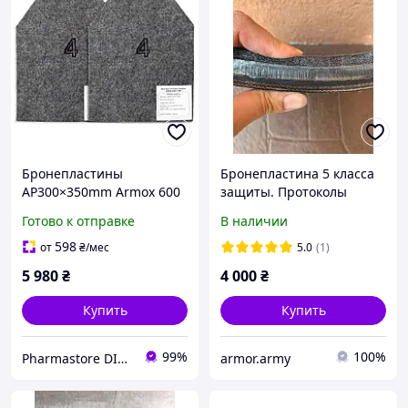
Бронепластины
Бронепластина 5 класса
AP300×350mm Armox 600
защиты. Протоколы
Класс4 (4,5кг)
обстрела!!! Бронеплита 5
Готово к отправке
В наличии
класа.
598
от
₴
/мес
5.0
(1)
5 980
₴
4 000
₴
Купить
Купить
99%
100%
Pharmastore DISCOUNT
armor.army