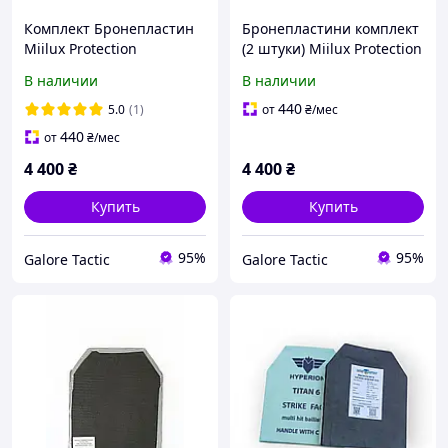
Комплект Бронепластин
Бронепластини комплект
Miilux Protection
(2 штуки) Miilux Protection
бронепластини 3 клас (5,8
бронепластини 3 клас (5,8
В наличии
В наличии
кг) Бронепластини 3 клас
кг) Бронепластини 3 клас
плити для бронежилета 2
плити для бронежилета
440
5.0
(1)
от
₴
/мес
штуки
440
от
₴
/мес
4 400
₴
4 400
₴
Купить
Купить
95%
95%
Galore Tactic
Galore Tactic