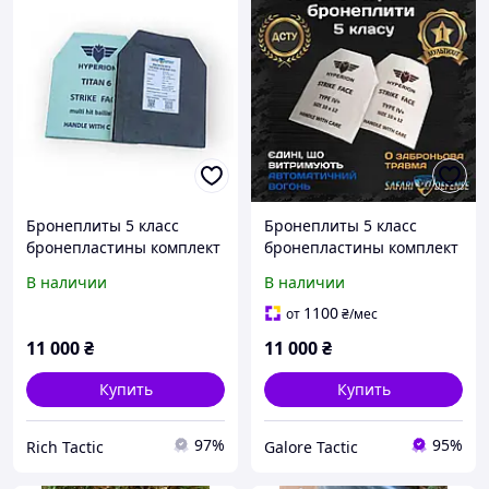
Бронеплиты 5 класс
Бронеплиты 5 класс
бронепластины комплект
бронепластины комплект
(вес 2,6 кг) бронепласти
(вес 2,6 кг) бронепласти
В наличии
В наличии
титано-керамические
титано-керамические
бронепластины комплект
бронепластины комплект
1100
от
₴
/мес
бронеплит 5 класс
бронеплит 5 класс
11 000
₴
11 000
₴
Купить
Купить
97%
95%
Rich Tactic
Galore Tactic