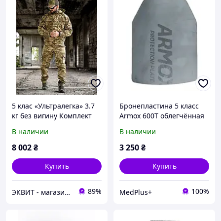
5 клас «Ультралегка» 3.7
Бронепластина 5 класс
кг без вигину Комплект
Armox 600T облегчённая
бронепластин
(1шт.)
В наличии
В наличии
8 002
₴
3 250
₴
Купить
Купить
89%
100%
ЭКВИТ - магазин тактической одежды и снаряжения
MedPlus+