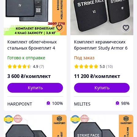
Комплект облегчённых
Комплект керамических
стальных бронеплит 4
бронеплит Study Armor 6
класс защиты 3.8 кг Miilux
класса ДСТУ. Лёгкие
Готово к отправке
Под заказ
500. Легкие
бронепластины 6 класс
металлические
4.9
(7)
5.0
(10)
бронепластины в
3 600
₴/комплект
11 200
₴/комплект
бронежилет
Купить
Купить
100%
98%
HARDPOINT
MILITES