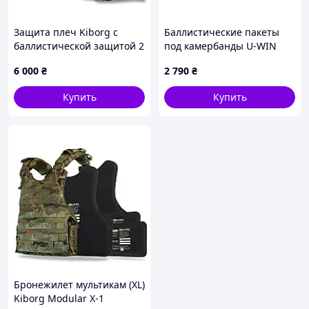
Защита плеч Kiborg с
Баллистические пакеты
баллистической защитой 2
под камербанды U-WIN
класс Militex Пиксель
OW, Black, 90-97см
6 000
₴
2 790
₴
Купить
Купить
Бронежилет мультикам (XL)
Kiborg Modular X-1