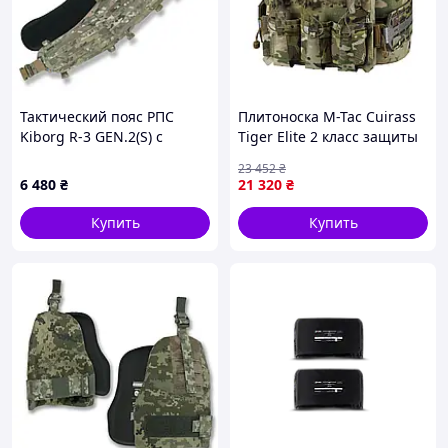
Тактический пояс РПС
Плитоноска M-Tac Cuirass
Kiborg R-3 GEN.2(S) с
Tiger Elite 2 класс защиты
баллистической защитой 1
под бронеплиты ESAPI
23 452
₴
класса, мультикам
Multicam M/L {1057-piho}
6 480
₴
21 320
₴
Купить
Купить