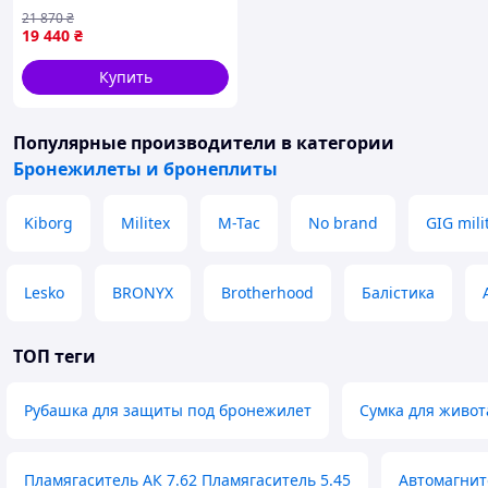
(увеличенная площадь
21 870
₴
защиты) с баллистическим
19 440
₴
пакетом Militex, 2 класс
Купить
Популярные производители
в категории
Бронежилеты и бронеплиты
Kiborg
Militex
M-Tac
No brand
GIG mili
Lesko
BRONYX
Brotherhood
Балістика
ТОП теги
Рубашка для защиты под бронежилет
Сумка для живот
Пламягаситель АК 7.62 Пламягаситель 5.45
Автомагнито