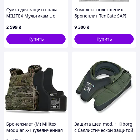
Сумка для защиты паха
Комплект полегшених
MILITEX Мультикам L с
бронеплит TenCate SAPI
баллистическим пакетом 1
Cut Multi Curve NIJ Level III
2 599
₴
9 300
₴
класса
2,18 кг Бронеплити 3 клас
США
Купить
Купить
Бронежилет (M) Militex
Защита шеи mod. 1 Kiborg
Modular X-1 (увеличенная
с баллистической защитой
площадь защиты) с
2 класс Militex Хаки