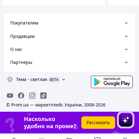
Покупателям
Продавцам
О нас
Партнеры
Тема
-
светлая
BETA
© Prom.ua — маркетплейс України, 2008-2026
Насколько
Рассказать
удобно на проме?