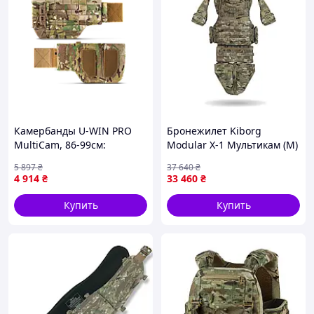
Камербанды U-WIN PRO
Бронежилет Kiborg
MultiCam, 86-99см:
Modular X-1 Мультикам (M)
Cordura® 1000D,
с баллистической защитой
5 897
₴
37 640
₴
быстросбросы 2M SPIDER,
Militex (2 класс)
4 914
₴
33 460
₴
6 рядов MOLLE
Купить
Купить