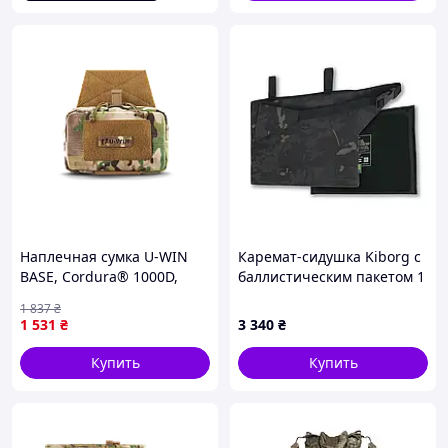
Наплечная сумка U-WIN
Каремат-сидушка Kiborg с
BASE, Cordura® 1000D,
баллистическим пакетом 1
23×14×6 см, Velcro, 152 г,
класс защиты Militex
1 837
₴
Украина
20mm Cordura Black
1 531
₴
3 340
₴
Multicam
Купить
Купить