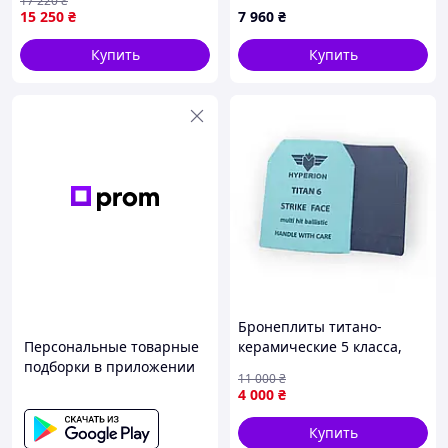
17 220
₴
баллистическими
15 250
₴
7 960
₴
пакетами, Multicam, 1
класс
Купить
Купить
Бронеплиты титано-
Персональные товарные
керамические 5 класса,
подборки в приложении
размер М 250*300, вес 2.6-
11 000
₴
2,8 кг
4 000
₴
Купить