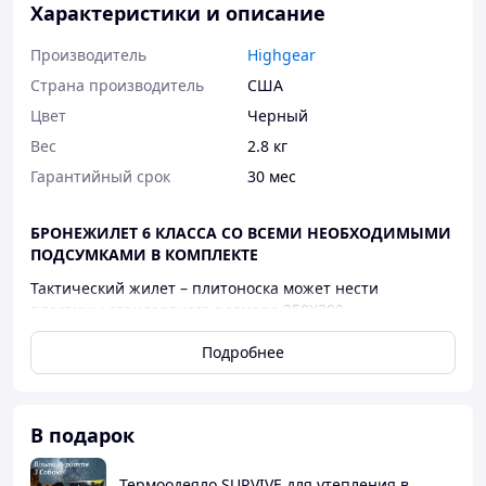
Характеристики и описание
Производитель
Highgear
Страна производитель
США
Цвет
Черный
Вес
2.8 кг
Гарантийный срок
30 мес
БРОНЕЖИЛЕТ 6 КЛАССА СО ВСЕМИ НЕОБХОДИМЫМИ
ПОДСУМКАМИ В КОМПЛЕКТЕ
Тактический жилет – плитоноска может нести
пластины стандартного размера 250Х300,
которые качественно крепятся двойной фиксацией.
Подробнее
Весь жилет оклеен лентами в камуфляжной системе
MOLLE,
что допускает любую конфигурацию (подсумки под
магазины, аптечку, сумку сброса и т.д.).
В подарок
На плечиках есть «подъемники», позволяющие
позиционировать и фиксировать пластины по высоте.
Боковины надежно держатся на липучках и имеют
Термоодеяло SURVIVE для утепления в