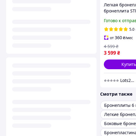
Легкая бронеп
бронеплита ST
FACE 1КГ UHM
Готово к отпра
10x12 NIJ 3A III
твердая для
5.0
плитоноски
360
от
₴
/мес
бронежилета
4 599
₴
3 599
₴
Купит
⭐️⭐️⭐️⭐️⭐️ Lots24.com.ua
Смотри также
Бронеплиты 6 
Легкие броне
Бронепластин