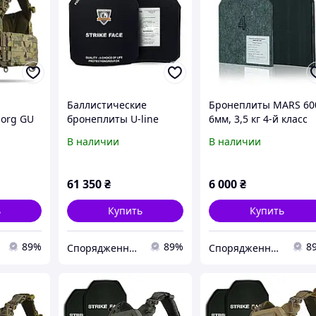
Баллистические
Бронеплиты MARS 60
borg GU
бронеплиты U-line
6мм, 3,5 кг 4-й класс
ам с
ESAPI NIJ Level 4 Stand
защиты (комплект 2
В наличии
В наличии
й
(4 класс) 2.95 кг
шт)
 (2
и
61 350
₴
6 000
₴
ь
Купить
Купить
89%
89%
8
Спорядження UA
Спорядження UA