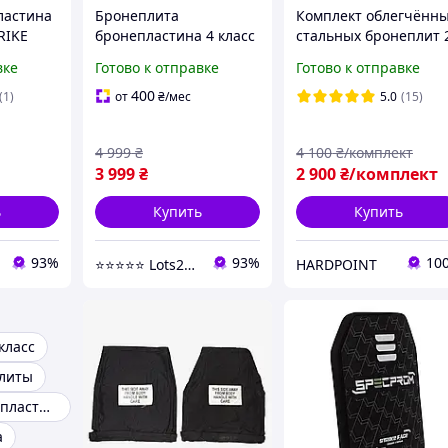
ластина
Бронеплита
Комплект облегчённ
RIKE
бронепластина 4 класс
стальных бронеплит 
WPE
бронепластины
класс защиты 1,9 кг
вке
Готово к отправке
Готово к отправке
A
стальные 4 класс
Miilux 500. Легкие
бронеплиты сталь 4
металлические
400
(1)
от
₴
/мес
5.0
(15)
класса для
бронепластины в
бронежилета
бронежилет
4 999
₴
4 100
₴/комплект
3 999
₴
2 900
₴/комплект
ь
Купить
Купить
93%
93%
10
⭐️⭐️⭐️⭐️⭐️ Lots24.com.ua
HARDPOINT
класс
плиты
Боковые бронепластины
а