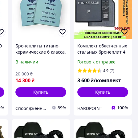
0
Бронеплиты титано-
Комплект облегчённых
керамические 6 класса,
стальных бронеплит 4
TITAN -6 размер М
класс защиты 3.8 кг
В наличии
Готово к отправке
250*300, 3,0кг
Miilux 500. Легкие
металлические
4.9
(7)
20 000
₴
бронепластины в
14 300
₴
3 600
₴/комплект
бронежилет
Купить
Купить
9%
89%
100%
Спорядження UA
HARDPOINT