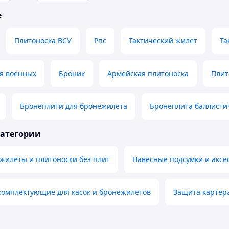
е
Плитоноска ВСУ
Рпс
Тактический жилет
Та
ля военных
Броник
Армейская плитоноска
Плит
Бронеплити для бронежилета
Бронеплита баллисти
категории
жилеты и плитоноски без плит
Навесные подсумки и аксе
комплектующие для касок и бронежилетов
Защита картер