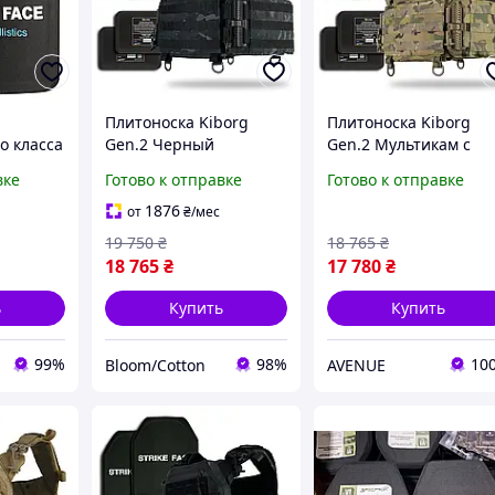
Плитоноска Kiborg
Плитоноска Kiborg
о класса
Gen.2 Черный
Gen.2 Мультикам с
Размер 27
Мультикам с
бронеплитами и
вке
Готово к отправке
Готово к отправке
бронеплитами и
баллистической
баллистической
защитой
1876
от
₴
/мес
защитой
19 750
₴
18 765
₴
18 765
₴
17 780
₴
ь
Купить
Купить
99%
98%
10
Bloom/Cotton
AVENUE