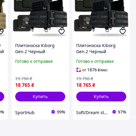
U
Плитоноска Kiborg
Плитоноска Kiborg
ой
Gen.2 Черный
Gen.2 Черный
Мультикам с
Мультикам с
Готово к отправке
Готово к отправке
бронеплитами и
бронеплитами и
баллистической
баллистической
1876
от
₴
/мес
защитой
защитой
19 750
₴
19 750
₴
18 765
₴
18 765
₴
Купить
Купить
9%
99%
97%
SportHub
Soft/Dream store