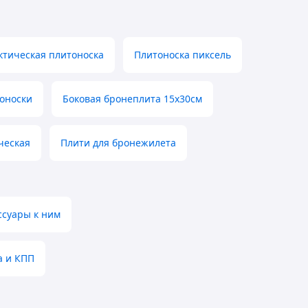
ктическая плитоноска
Плитоноска пиксель
оноски
Боковая бронеплита 15х30см
ческая
Плити для бронежилета
ссуары к ним
а и КПП