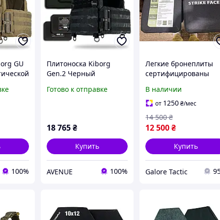
borg GU
Плитоноска Kiborg
Легкие бронеплиты
тической
Gen.2 Черный
сертифицированы
Мультикам с
керамические
вке
Готово к отправке
В наличии
Coyote
бронеплитами и
бронеплиты NIJ Level 
баллистической
(6 класс ДСТУ) 2,4 кг
1250
от
₴
/мес
защитой
бронеплиты 6 класс
14 500
₴
комплект 2 штуки
18 765
₴
12 500
₴
ь
Купить
Купить
100%
100%
9
AVENUE
Galore Tactic