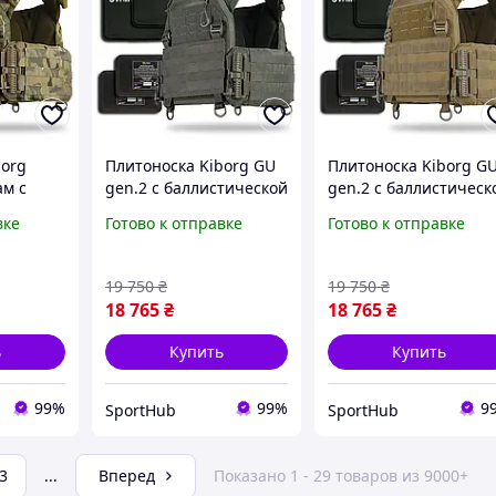
borg
Плитоноска Kiborg GU
Плитоноска Kiborg G
ам с
gen.2 с баллистической
gen.2 с баллистическ
 и
защитой и
защитой и
вке
Готово к отправке
Готово к отправке
й
бронеплитами Khaki
бронеплитами Coyote
19 750
₴
19 750
₴
18 765
₴
18 765
₴
ь
Купить
Купить
99%
99%
9
SportHub
SportHub
3
...
Вперед
Показано 1 - 29 товаров из 9000+