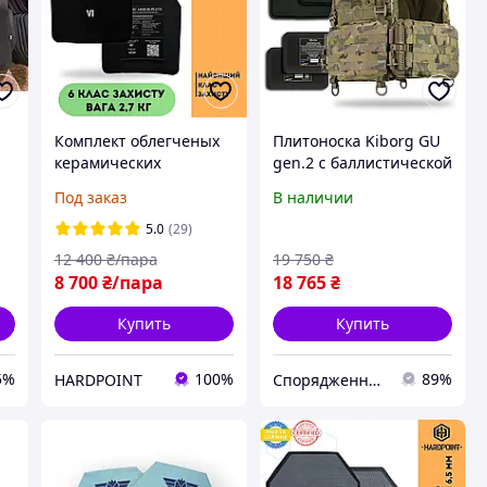
Комплект облегченых
Плитоноска Kiborg GU
керамических
gen.2 с баллистической
бронеплит в
защитой и
Под заказ
В наличии
IV
бронежилет 6 класс.
бронеплитами
Легкие бронепластины
Multicam
5.0
(29)
Study Armor 6 класс
12 400
₴/пара
19 750
₴
ДСТУ
8 700
₴/пара
18 765
₴
Купить
Купить
5%
100%
89%
HARDPOINT
Спорядження UA