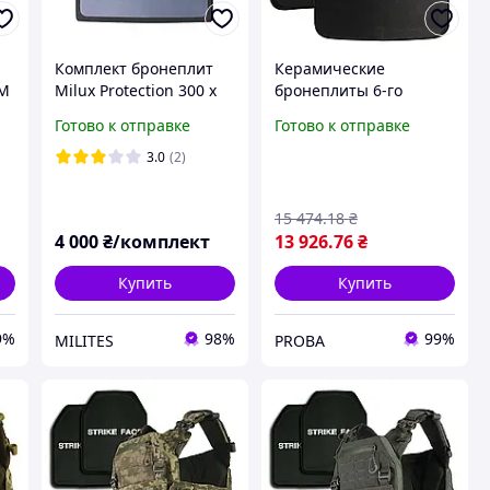
Комплект бронеплит
Керамические
OM
Milux Protection 300 x
бронеплиты 6-го
.
250. 6.5 мм, 4-й класс
класса XL. Вес 3.7 кг.
Готово к отправке
Готово к отправке
ДСТУ
Размер 27 на 34 см.
Комплект- 2 шт
3.0
(2)
15 474
.18
₴
4 000
₴/комплект
13 926
.76
₴
Купить
Купить
9%
98%
99%
MILITES
PROBA