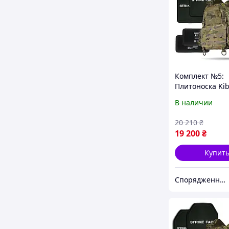
Комплект №5:
Плитоноска Ki
gen.2 Мультик
В наличии
баллистическо
защитой Militex
20 210
₴
класс защиты) 
19 200
₴
бронеплитами
Купит
Спорядження UA