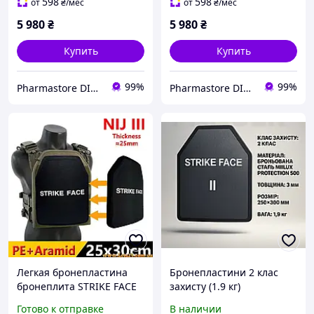
598
598
от
₴
/мес
от
₴
/мес
5 980
₴
5 980
₴
Купить
Купить
99%
99%
Pharmastore DISCOUNT
Pharmastore DISCOUNT
Легкая бронепластина
Бронепластини 2 клас
бронеплита STRIKE FACE
захисту (1.9 кг)
1.5КГ UHMWPE 10x12 NIJ
бронеплити 2 клас
Готово к отправке
В наличии