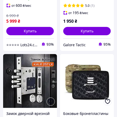
3A IIIA твердая для
бронепластины 2 класс
плитоноски бронежилета
600
от
₴
/мес
5.0
(1)
195
от
₴
/мес
6 999
₴
5 999
₴
1 950
₴
Купить
Купить
93%
95%
⭐️⭐️⭐️⭐️⭐️ Lots24.com.ua
Galore Tactic
Замок дверной врезной
Боковые бронепластины