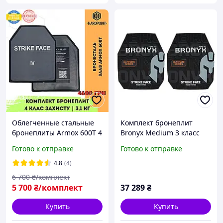
Облегченные стальные
Комплект бронеплит
бронеплиты Armox 600T 4
Bronyx Medium 3 класc
класс защиты. Легкие
ULTIMATE, Черный,
Готово к отправке
Готово к отправке
металлические
Бронепластины, 3,
бронепластины в
Medium,
4.8
(4)
бронежилет
Сверхвысокомолекулярн
6 700
₴/комплект
ый полиэтилен
5 700
₴/комплект
37 289
₴
Купить
Купить