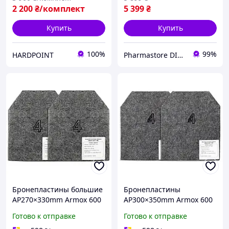
бронежилет
2 200
₴/комплект
5 399
₴
Купить
Купить
100%
99%
HARDPOINT
Pharmastore DISCOUNT
Бронепластины большие
Бронепластины
AP270×330mm Armox 600
AP300×350mm Armox 600
Класс4 (3,8кг) цена за
Класс4 (4,5кг)
Готово к отправке
Готово к отправке
пару