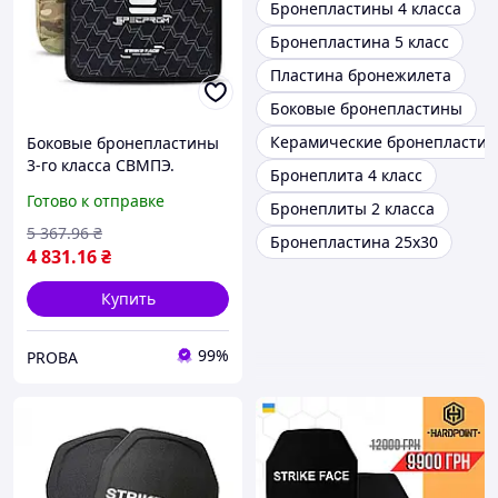
Бронепластины 4 класса
Бронепластина 5 класс
Пластина бронежилета
Боковые бронепластины
Керамические бронепласти
Боковые бронепластины
3-го класса СВМПЭ.
Бронеплита 4 класс
SPECPROM. Вес 0.62кг.
Готово к отправке
Бронеплиты 2 класса
Размер 21.5 на 16см.
Мультикам. 2шт
5 367
.96
₴
Бронепластина 25х30
4 831
.16
₴
Купить
99%
PROBA