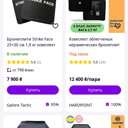
Бронеплити Strike Face
Комплект облегченых
25×30 см 1,9 кг комплект
керамических бронеплит
NIJ Level III бронеплити 3
в бронежилет 6 класс.
В наличии
Под заказ
клас ДСТУ легкі
Легкие бронепластины
бронепластини 3 клас
Study Armor 6 класс ДСТУ
5.0
(2)
5.0
(29)
790
от
₴
/мес
7 900
₴
12 400
₴/пара
Купить
Купить
95%
100%
Galore Tactic
HARDPOINT