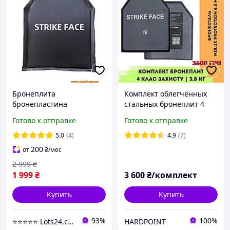
Бронеплита
Комплект облегчённых
бронепластина
стальных бронеплит 4
полиэтилен нвмпе
класс защиты 3.8 кг Miilux
Готово к отправке
Готово к отправке
бронеплиты
500. Легкие
бронепластины
металлические
5.0
(4)
4.9
(7)
полиэтиленовые плиты
бронепластины в
200
от
₴
/мес
для бронежилета NIJ 3A
бронежилет
2 999
₴
1 999
₴
3 600
₴/комплект
Купить
Купить
93%
100%
⭐️⭐️⭐️⭐️⭐️ Lots24.com.ua
HARDPOINT