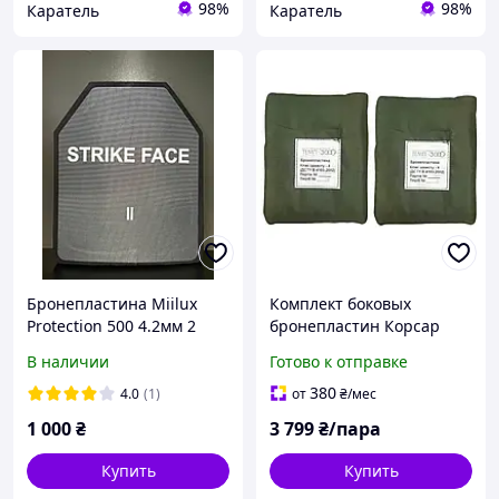
98%
98%
Каратель
Каратель
Бронепластина Miilux
Комплект боковых
Protection 500 4.2мм 2
бронепластин Корсар
класса защиты из
Темп 3000 4 класс ДСТУ
В наличии
Готово к отправке
финской бронестали
380
4.0
(1)
от
₴
/мес
1 000
₴
3 799
₴/пара
Купить
Купить