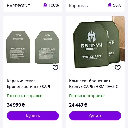
100%
98%
HARDPOINT
Каратель
Керамические
Комплект бронеплит
бронепластины ESAPI
Bronyx CAP6 (НВМПЭ+SiC)
REV.H - Small, Olive,
6 класс Medium, Olive,
Готово к отправке
Готово к отправке
Бронепластины, 6, Small,
Бронепластины, 6,
Керамика, NIJ IV
Medium, Керамика,
34 999
₴
24 449
₴
Сверхвысокомолекулярн
ый
Купить
Купить