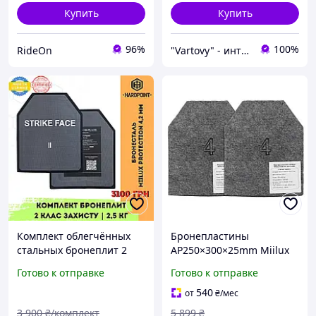
ый полиэтилен
Купить
Купить
96%
100%
RideOn
"Vartovy" - интернет-магазин
Комплект облегчённых
Бронепластины
стальных бронеплит 2
AP250×300×25mm Miilux
класс защиты 2.5 кг Miilux
500 Класс 4 (3,6кг) цена за
Готово к отправке
Готово к отправке
500. Легкие
пару
металлические
540
от
₴
/мес
бронепластины в
3 900
₴/комплект
5 899
₴