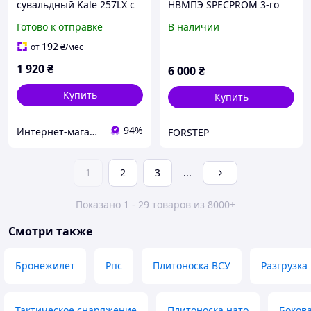
сувальдный Kale 257LX с
НВМПЭ SPECPROM 3-го
задвижкой и
класса. Вес 0.62 кг.
Готово к отправке
В наличии
бронепластиной
Размер 21.5 на 16см.
Мультикам. 2шт
192
от
₴
/мес
1 920
₴
6 000
₴
Купить
Купить
94%
Интернет-магазин "Ваш Замок"
FORSTEP
1
2
3
...
Показано 1 - 29 товаров из 8000+
Смотри также
Бронежилет
Рпс
Плитоноска ВСУ
Разгрузка
Тактическое снаряжение
Плитоноска нато
Боков