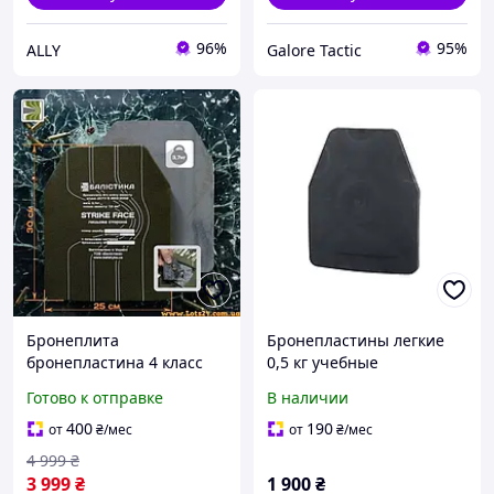
96%
95%
ALLY
Galore Tactic
Бронеплита
Бронепластины легкие
бронепластина 4 класс
0,5 кг учебные
бронепластины стальные
бронеплиты для
Готово к отправке
В наличии
4 класс бронеплиты сталь
бронежилета пластины
4 класса для бронежилета
для плитоноски
400
190
от
₴
/мес
от
₴
/мес
бронеплиты легкие
4 999
₴
комплект (2 штуки)
3 999
₴
1 900
₴