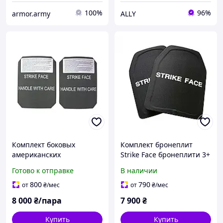
100%
96%
armor.army
ALLY
Комплект боковых
Комплект бронеплит
американских
Strike Face бронеплити 3+
керамокомпозитных
клас бронепластини
Готово к отправке
В наличии
бронепластин ESBI Gen II
Фінляндія бронеплити
Medium
легкі 1,9 кг комплект (2
800
790
от
₴
/мес
от
₴
/мес
штуки)
8 000
₴/пара
7 900
₴
Купить
Купить