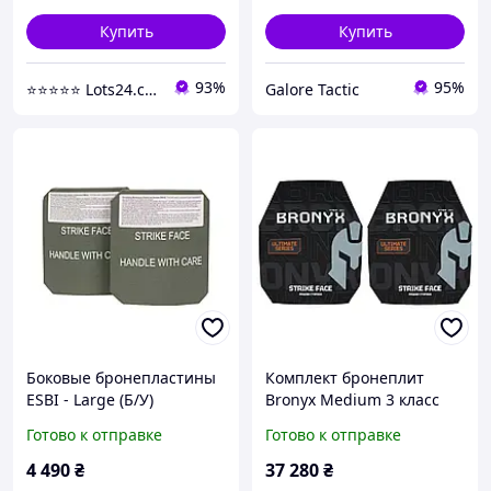
Купить
Купить
93%
95%
⭐️⭐️⭐️⭐️⭐️ Lots24.com.ua
Galore Tactic
Боковые бронепластины
Комплект бронеплит
ESBI - Large (Б/У)
Bronyx Medium 3 класc
ULTIMATE, Черный,
Готово к отправке
Готово к отправке
Бронепластины, 3,
Medium,
4 490
₴
37 280
₴
Сверхвысокомолекулярн