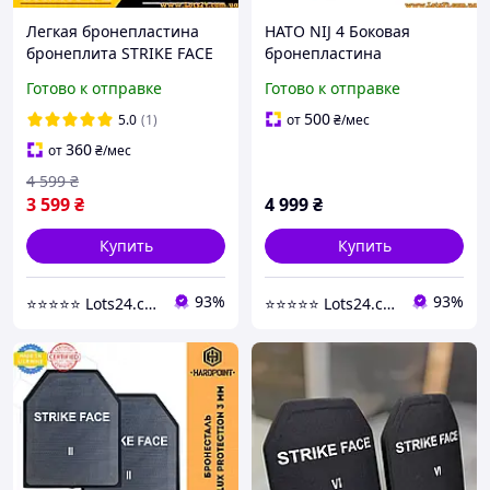
Легкая бронепластина
НАТО NIJ 4 Боковая
бронеплита STRIKE FACE
бронепластина
1КГ UHMWPE 10x12 NIJ 3A
бронеплита
Готово к отправке
Готово к отправке
IIIA твердая для
керамическая 6 класс
плитоноски бронежилета
бронеплиты
500
5.0
(1)
от
₴
/мес
бронепластины
360
от
₴
/мес
керамические 6 класс
4 599
₴
3 599
₴
4 999
₴
Купить
Купить
93%
93%
⭐️⭐️⭐️⭐️⭐️ Lots24.com.ua
⭐️⭐️⭐️⭐️⭐️ Lots24.com.ua