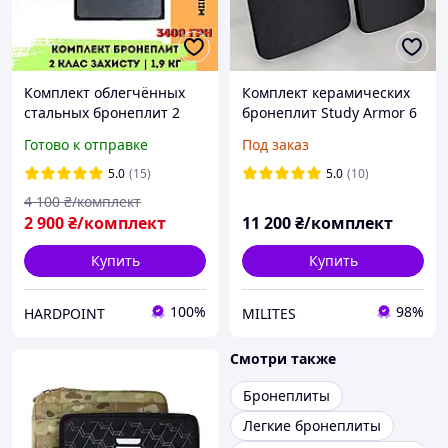
Комплект облегчённых
Комплект керамических
стальных бронеплит 2
бронеплит Study Armor 6
класс защиты 1,9 кг Miilux
класса ДСТУ. Лёгкие
Готово к отправке
Под заказ
500. Легкие
бронепластины 6 класс
металлические
5.0
(15)
5.0
(10)
бронепластины в
4 100
₴/комплект
бронежилет
2 900
₴/комплект
11 200
₴/комплект
Купить
Купить
100%
98%
HARDPOINT
MILITES
Смотри также
Бронеплиты
Легкие бронеплиты