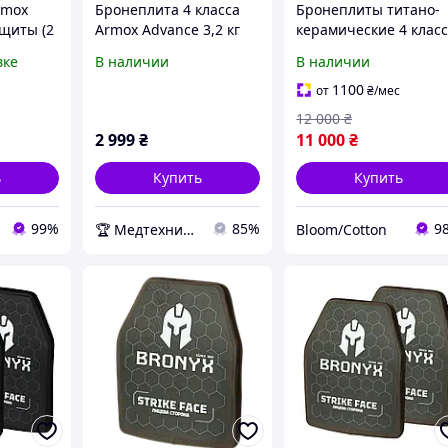
rmox
Бронеплита 4 класса
Бронеплиты титано-
ащиты (2
Armox Advance 3,2 кг
керамические 4 клас
облегчённая +
защиты 250×300 мм
вке
В наличии
В наличии
Сертифікат
(комплект 2 шт, 2,2 кг
1100
от
₴
/мес
12 000
₴
2 999
₴
11 000
₴
ь
Купить
Купить
99%
85%
9
🏆 Медтехника — 20 лет надежности
Bloom/Cotton