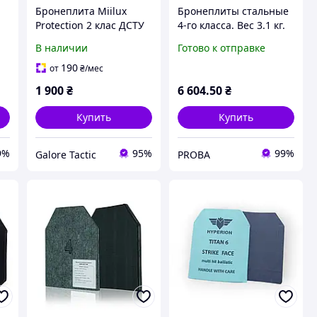
а
Бронеплита Miilux
Бронеплиты стальные
.
Protection 2 клас ДСТУ
4-го класса. Вес 3.1 кг.
8788:2018 25×30 см 2,5
Размер 25 на 30 см.
В наличии
Готово к отправке
кг Фінляндія
Комплект - 2 шт
Бронеплити 2 клас
190
от
₴
/мес
бронепластини
1 900
₴
6 604
.50
₴
Купить
Купить
9%
95%
99%
Galore Tactic
PROBA