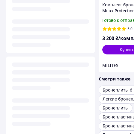
Комплект брон
Milux Protectio
x 250. 3мм, 2-й
Готово к отпра
ДСТУ
5.0
3 200
₴/комп
Купит
MILITES
Смотри также
Бронеплиты 6 
Легкие броне
Бронеплиты
Бронепластина