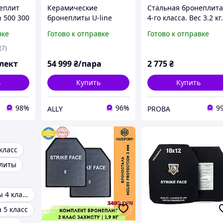
еплит
Керамические
Стальная бронеплит
n 500 300
бронеплиты U-line
4-го класса. Вес 3.2 кг
 класс
ESAPI NIJ4 SA 6-го
Размер 25 на 30 см.
вке
Готово к отправке
Готово к отправке
класса весом 2,9 кг
Размер 25 на 30 см
(7)
лект
54 999
₴/пара
2 775
₴
ь
Купить
Купить
98%
96%
9
ALLY
PROBA
класс
плиты
Бронепластины 4 класса
 5 класс