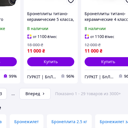
Бронеплиты титано-
Бронеплиты титано-
го
керамические 5 класса,
керамические 4 клас
.7 кг.
размер М 250*300, вес
защиты 250×300 мм
вке
В наличии
В наличии
4 см.
2.6-2,8 кг
(комплект 2 шт, 2,2 кг
т
1100
1100
от
₴
/мес
от
₴
/мес
18 000
₴
12 000
₴
11 000
₴
11 000
₴
ь
Купить
Купить
99%
96%
9
ГУРКІТ | БпЛА, катапульти в Україні
ГУРКІТ | БпЛА, катапульти в Україні
3
...
Вперед
Показано 1 - 29 товаров из 3000+
е
а
Бронежилет
Бронеплита 2.5 кг
Бронежилет 