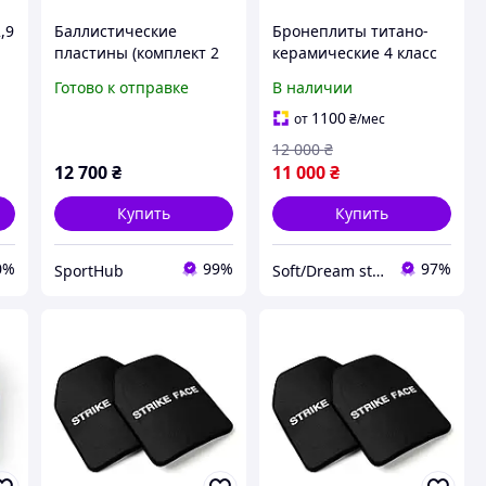
,9
Баллистические
Бронеплиты титано-
пластины (комплект 2
керамические 4 класс
шт.) NIJ IV (6 класс
защиты 250×300 мм
Готово к отправке
В наличии
ДСТУ) вес одной шт. 2,8
(комплект 2 шт, 2,2 кг)
кг Al2O3+PE
1100
от
₴
/мес
12 000
₴
12 700
₴
11 000
₴
Купить
Купить
0%
99%
97%
SportHub
Soft/Dream store