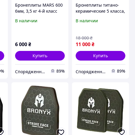
Бронеплиты MARS 600
Бронеплиты титано-
6мм, 3,5 кг 4-й класс
керамические 5 класса,
d
защиты (комплект 2
размер М 250*300, вес
В наличии
В наличии
шт)
2.6-2,8 кг
18 000
₴
6 000
₴
11 000
₴
Купить
Купить
9%
89%
89%
Спорядження UA
Спорядження UA