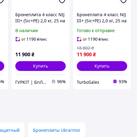
Бронеплита 4 класс NIJ
Бронеплита 4 класс NIJ
с
III+ (Sic+PE) 2,0 кг, 25 на
III+ (Sic+PE) 2,0 кг, 25 на
30 см (комплект 2шт)
30 см (комплект 2шт)
В наличии
Готово к отправке
)
1190
1190
от
₴
/мес
от
₴
/мес
18 802
₴
11 900
₴
11 900
₴
Купить
Купить
6%
96%
93%
ГУРКІТ | БпЛА, катапульти в Україні
TurboSales
защитный
Бронеплиты Ukrarmor