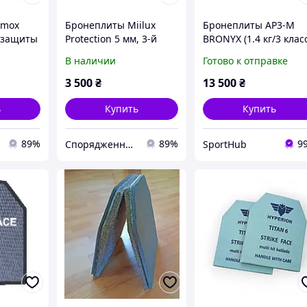
rmox
Бронеплиты Miilux
Бронеплиты AP3-M
с защиты
Protection 5 мм, 3-й
BRONYX (1.4 кг/3 клас
)
класс защиты 2,9 кг
250*300 2шт
В наличии
Готово к отправке
(комплект 2 шт)
3 500
₴
13 500
₴
ь
Купить
Купить
89%
89%
9
Спорядження UA
SportHub