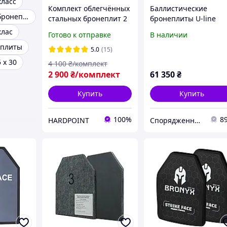
класс
Комплект облегчённых
Баллистические
Облегченные бронеплиты
стальных бронеплит 2
бронеплиты U-line
класс защиты 1,9 кг
ESAPI NIJ Level 4 Stan
клас
Готово к отправке
В наличии
Miilux 500. Легкие
(4 класс) 2.95 кг
еплиты
металлические
5.0
(15)
бронепластины в
 х 30
4 100
₴/комплект
бронежилет
2 900
₴/комплект
61 350
₴
Купить
Купить
100%
8
HARDPOINT
Спорядження UA