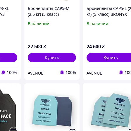
3-XL
Бронеплиты CAP5-M
Бронеплиты CAP5-L (2
г/3
(2,5 кг) (5 класс)
кг) (5 класс) BRONYX
 2шт
BRONYX 250*300 2шт
260*330 2шт
В наличии
В наличии
22 500
₴
24 600
₴
ь
Купить
Купить
100%
100%
10
AVENUE
AVENUE