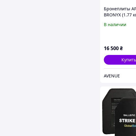
Бронеплиты AP
BRONYX (1.77 к
класс) 275*355
В наличии
16 500
₴
Купит
AVENUE