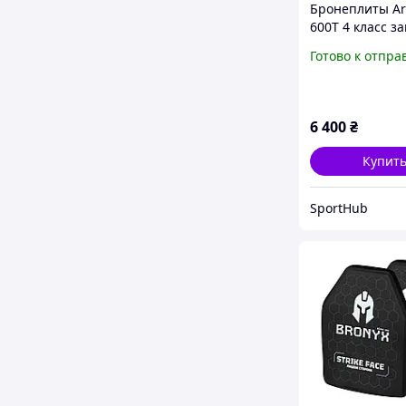
Бронеплиты A
600T 4 класс з
шт)
Готово к отпра
6 400
₴
Купит
SportHub