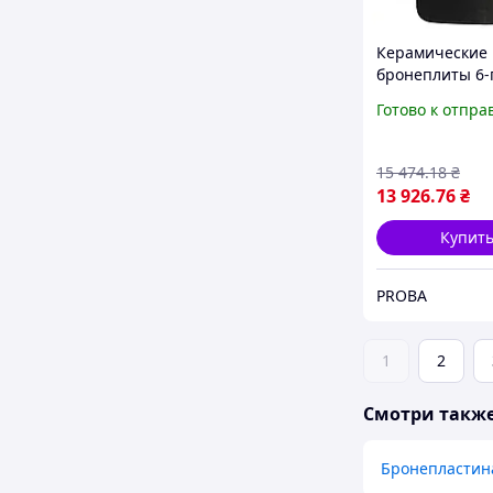
Керамические
бронеплиты 6-
класса XL. Вес 3
Готово к отпра
Размер 27 на 3
Комплект- 2 ш
15 474
.18
₴
13 926
.76
₴
Купит
PROBA
1
2
Смотри такж
Бронепластин