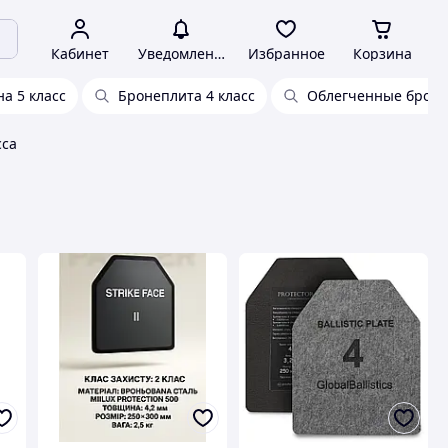
Кабинет
Уведомления
Избранное
Корзина
а 5 класс
Бронеплита 4 класс
Облегченные брон
сса