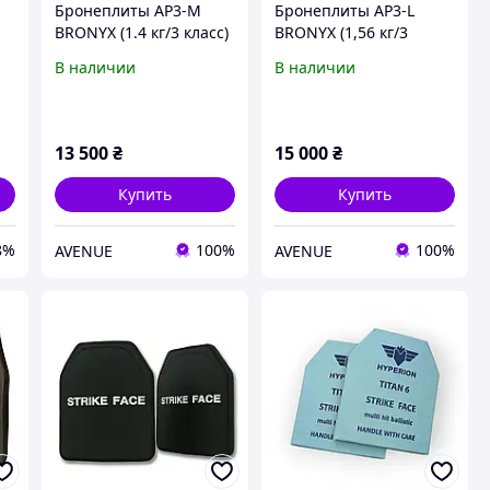
Бронеплиты AP3-M
Бронеплиты AP3-L
с
BRONYX (1.4 кг/3 класс)
BRONYX (1,56 кг/3
250*300 2шт
класс) 260×330, 2 шт.
В наличии
В наличии
)
13 500
₴
15 000
₴
Купить
Купить
8%
100%
100%
AVENUE
AVENUE