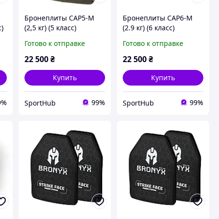
Бронеплиты CAP5-M
Бронеплиты CAP6-M
с)
(2,5 кг) (5 класс)
(2.9 кг) (6 класс)
BRONYX 250*300 2шт
BRONYX 250*300 (одна
Готово к отправке
Готово к отправке
плоскость) 2шт
22 500
₴
22 500
₴
Купить
Купить
9%
99%
99%
SportHub
SportHub