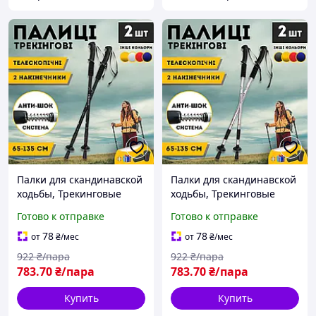
Палки для скандинавской
Палки для скандинавской
ходьбы, Трекинговые
ходьбы, Трекинговые
палки для гор похода,
палки для гор похода,
Готово к отправке
Готово к отправке
Туристические палки
Туристические палки
Hechpro черные 3924-1
Hechpro серые 3924-1
78
78
от
₴
/мес
от
₴
/мес
922
₴/пара
922
₴/пара
783
.70
₴/пара
783
.70
₴/пара
Купить
Купить