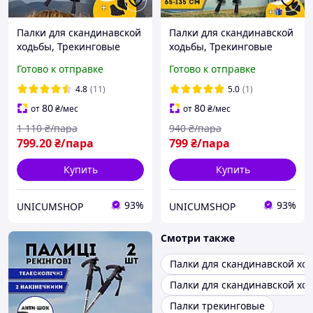
Палки для скандинавской
Палки для скандинавской
ходьбы, Трекинговые
ходьбы, Трекинговые
палки для гор похода,
палки для гор похода,
Готово к отправке
Готово к отправке
Туристические палки
Туристические палки
Hechpro черные 3924-2
Hechpro красные 3924-1
4.8
(11)
5.0
(1)
80
80
от
₴
/мес
от
₴
/мес
1 110
₴/пара
940
₴/пара
799
.20
₴/пара
799
₴/пара
Купить
Купить
93%
93%
UNICUMSHOP
UNICUMSHOP
Смотри также
Палки для скандинавской хо
Палки для скандинавской хо
Палки трекинговые