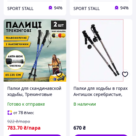
94%
94%
SPORT STALL
SPORT STALL
Палки для скандинавской
Палки для ходьбы в горах
ходьбы, Трекинговые
Антишок серебристые,
палки для гор похода,
860B75E50
Готово к отправке
В наличии
Туристические палки
Hechpro синий 3924-1
78
от
₴
/мес
922
₴/пара
783
.70
₴/пара
670
₴