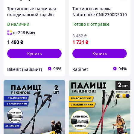
Трекинговые палки для
Трекинговая палка
скандинавской ходьбы
Naturehike CNK2300DS010
похода в горы
карбоновая 100 см
В наличии
Готово к отправке
спортивной прогулки
раскладная
хайкинга Qunatue PR603
телескопическая с
248
от
₴
/мес
3 462
₴
Черные
удобной ручкой для
1 490
₴
1 731
₴
ходьбы в горах легкая
Купить
Купить
96%
94%
BikeBit (БайкБит)
Rabinet