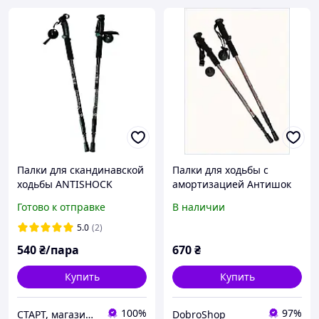
Палки для скандинавской
Палки для ходьбы с
ходьбы ANTISHOCK
амортизацией Антишок
телескопические
135 см, 8T60755P0E
Готово к отправке
В наличии
алюминиевые 63 135 см
(пара) для туризма и
5.0
(2)
фитнеса
540
₴/пара
670
₴
Купить
Купить
100%
97%
СТАРТ, магазин спортивных товаров
DobroShop