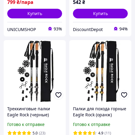
799
₴/пара
542
₴
Купить
Купить
93%
94%
UNICUMSHOP
DiscountDepot
Треккинговые палки
Палки для похода горные
Eagle Rock (черные)
Eagle Rock (оранж)
Туристические палки для
Туристические палки для
Готово к отправке
Готово к отправке
ходьбы для хайкинга
хайкинга треккинга
трекинга
бэкпекинга регулируемые
5.0
(23)
4.9
(11)