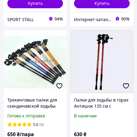
Купить
Купить
94%
90%
SPORT STALL
Интернет-кат​​алог ск​​ид​​ок Zakazov
Трекинговые палки для
Палки для ходьбы в горах
скандинавской ходьбы
Антишок 135 см с
Cork Grip Trekking Stick
каучуковой ручкой
Готово к отправке
В наличии
Energia с пробковой
8060PP089
рукояткой
5.0
(6)
650
₴/пара
630
₴