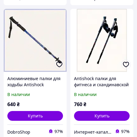
Алюминиевые палки для
Antishock палки для
ходьбы Antishock
фитнеса и скандинавской
разгрузка суставов,
ходьбы 135 см 85E93710C
В наличии
В наличии
80T6009C4X
640
₴
760
₴
Купить
Купить
97%
97%
DobroShop
Интернет-кат​алог с​ки​​д​​​ок "ElenaShop"