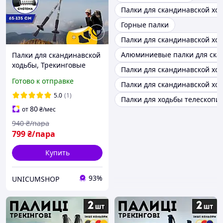
Палки для скандинавской хо
Горные палки
Палки для скандинавской ход
Алюминиевые палки для ска
Палки для скандинавской
ходьбы, Трекинговые
Палки для скандинавской ходь
палки для гор похода,
Готово к отправке
Палки для скандинавской ход
Туристические палки
Hechpro Серый (3924-2)
5.0
(1)
Палки для ходьбы телескопи
80
от
₴
/мес
940
₴/пара
799
₴/пара
Купить
93%
UNICUMSHOP