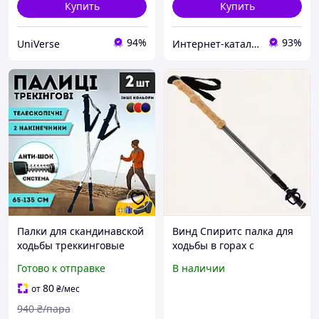
Купить
Купить
94%
93%
UniVerse
Интернет-каталог скидок "Гривна Маркет"
Палки для скандинавской
Винд Спиритс палка для
ходьбы треккинговые
ходьбы в горах с
палки для гор
фиксаторами,
Готово к отправке
В наличии
туристические для
9031C096KC
спортивной ходьбы
80
от
₴
/мес
серые (6002)
940
₴/пара