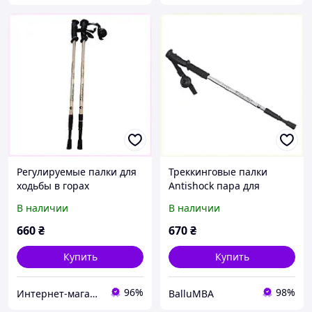
Регулируемые палки для
Треккинговые палки
ходьбы в горах
Antishock пара для
серебристые 2 шт
разгрузки коленей
В наличии
В наличии
806A0K091
X80600P95
660
₴
670
₴
Купить
Купить
96%
98%
Интернет-магазин TVOЁ
BalluMBA