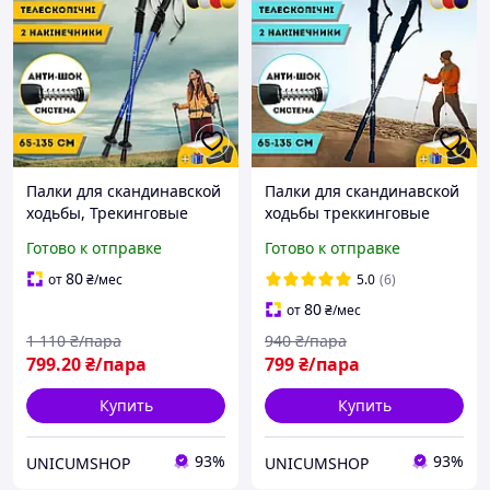
Палки для скандинавской
Палки для скандинавской
ходьбы, Трекинговые
ходьбы треккинговые
палки для гор похода,
палки для гор
Готово к отправке
Готово к отправке
Туристические палки
туристические для
Hechpro синие 3924
спортивной ходьбы
80
от
₴
/мес
5.0
(6)
черные (6002)
80
от
₴
/мес
1 110
₴/пара
940
₴/пара
799
.20
₴/пара
799
₴/пара
Купить
Купить
93%
93%
UNICUMSHOP
UNICUMSHOP