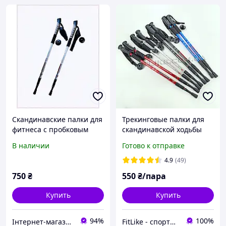
Скандинавские палки для
Трекинговые палки для
фитнеса с пробковым
скандинавской ходьбы
держателем 8M593709M
Aluminum Stick Anti Shock
В наличии
Готово к отправке
скандинавские палки
антишок
4.9
(49)
750
₴
550
₴/пара
Купить
Купить
94%
100%
Інтернет-магазин KievMarket
FitLike - спортивний інтернет-магазин