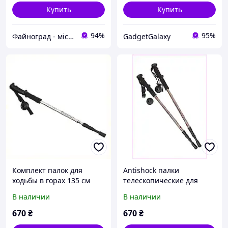
Купить
Купить
94%
95%
Файноград - місто файних речей
GadgetGalaxy
Комплект палок для
Antishock палки
ходьбы в горах 135 см
телескопические для
серебро H806009C5
ходьбы в горах
В наличии
В наличии
860KM7550
670
₴
670
₴