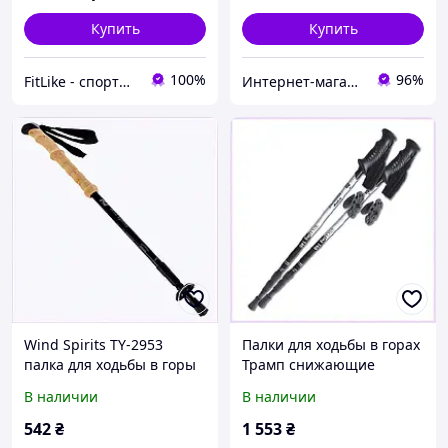
Купить
Купить
100%
96%
FitLike - спортивний інтернет-магазин
Интернет-магазин TVOЁ
Wind Spirits TY-2953
Палки для ходьбы в горах
палка для ходьбы в горы
Трамп снижающие
черная 90310AH98
усталость ног 9M507H00
В наличии
В наличии
542
₴
1 553
₴