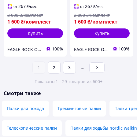
телескопические
267
267
от
₴
/мес
от
₴
/мес
2 000
₴/комплект
2 000
₴/комплект
1 600
₴/комплект
1 600
₴/комплект
Купить
Купить
100%
100%
EAGLE ROCK Официальный магазин бренду
EAGLE ROCK Официальный магазин бренду
1
2
3
...
Показано 1 - 29 товаров из 600+
Смотри также
Палки для похода
Треккинговые палки
Палки тре
Телескопические палки
Палки для ходьбы nordic walki