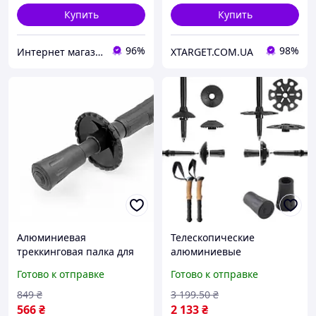
Купить
Купить
96%
98%
Интернет магазин Постелюшка (Домашний текстиль, сумки, товары для дома и отдыха)
XTARGET.COM.UA
Алюминиевая
Телескопические
треккинговая палка для
алюминиевые
скандинавской ходьбы с
треккинговые палки 80-
Готово к отправке
Готово к отправке
регулируемой длиной 50-
135 см для походов и
110 см FLAME
скандинавской ходьбы
849
₴
3 199
.50
₴
FLAME
566
₴
2 133
₴