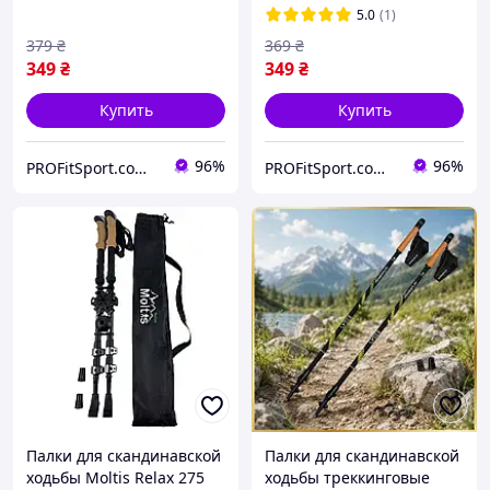
5.0
(1)
379
₴
369
₴
349
₴
349
₴
Купить
Купить
96%
96%
PROFitSport.com.ua - Интернет-магазин спортинвентаря
PROFitSport.com.ua - Интернет-магазин спортинвентаря
Палки для скандинавской
Палки для скандинавской
ходьбы Moltis Relax 275
ходьбы треккинговые