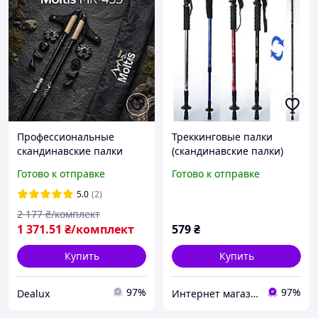
Профессиональные
Треккинговые палки
скандинавские палки
(скандинавские палки)
Moltis Nordic Walk Pro с
G2019-1 (2шт) Синий
Готово к отправке
Готово к отправке
чехлом и сменными
насадками
5.0
(2)
2 177
₴/комплект
1 371
.51
₴/комплект
579
₴
Купить
Купить
97%
97%
Dealux
Интернет магазин Sport-Kvartal.com.ua №1 по спортивным товарам.