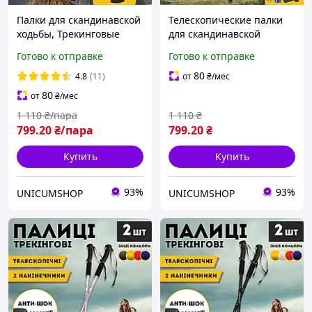
Палки для скандинавской
Телескопические палки
ходьбы, Трекинговые
для скандинавской
палки для гор похода,
ходьбы палки для
Готово к отправке
Готово к отправке
Туристические палки
треккинга скандинавские
Hechpro черные 3924-2
2 шт ENERGIA Синий
80
4.8
(11)
от
₴
/мес
3924-1
80
от
₴
/мес
1 110
₴/пара
1 110
₴
799
.20
₴/пара
799
.20
₴
Купить
Купить
93%
93%
UNICUMSHOP
UNICUMSHOP