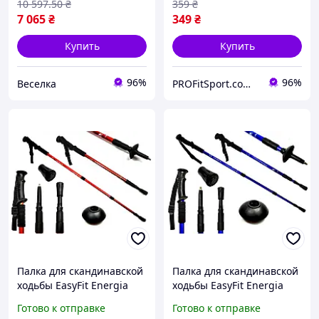
10 597
.50
₴
359
₴
7 065
₴
349
₴
Купить
Купить
96%
96%
Веселка
PROFitSport.com.ua - Интернет-магазин спортинвентаря
Палка для скандинавской
Палка для скандинавской
ходьбы EasyFit Energia
ходьбы EasyFit Energia
красная 1 шт
синяя 1 шт
Готово к отправке
Готово к отправке