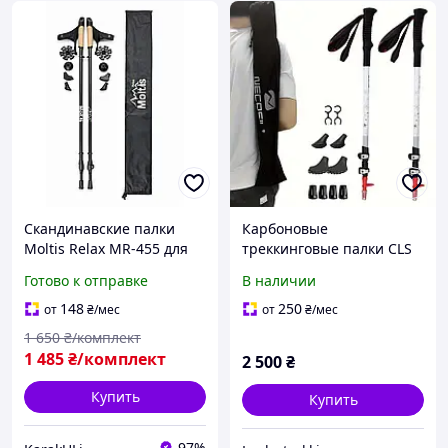
Скандинавские палки
Карбоновые
Moltis Relax MR-455 для
треккинговые палки CLS
ходьбы, телескопические,
Necasil 100% Carbon
Готово к отправке
В наличии
с чехлом и сменными
ультралегкие
наконечниками 10028
туристические палки для
148
250
от
₴
/мес
от
₴
/мес
скандинавской хотьбы
1 650
₴/комплект
палки Ultra Light
1 485
₴/комплект
2 500
₴
Купить
Купить
97%