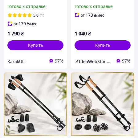
SM телескопические, с 4
палки туристические для
Готово к отправке
Готово к отправке
видами насадок и чехлом
спортивной ходьбы
Flip-Lock
PowerP 9104 Black/Green
173
5.0
(1)
от
₴
/мес
179
от
₴
/мес
1 790
₴
1 040
₴
Купить
Купить
97%
97%
KarakULi
📌IdeaWebStor интернет-магазин товаров для спорта