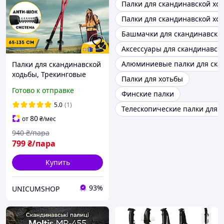
Палки для скандинавской хо
Палки для скандинавской хо
Башмачки для скандинавских
Аксессуары для скандинавск
Алюминиевые палки для ска
Палки для скандинавской
ходьбы, Трекинговые
Палки для хотьбы
палки для гор похода,
Готово к отправке
Финские палки
Туристические палки
Hechpro красные 3924-1
5.0
(1)
Телескопические палки для 
80
от
₴
/мес
940
₴/пара
799
₴/пара
Купить
93%
UNICUMSHOP