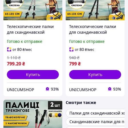
Телескопические палки
Телескопические палки
для скандинавской
для скандинавской
ходьбы палки для
ходьбы палки для
Готово к отправке
Готово к отправке
треккинга скандинавские
треккинга скандинавские
2 шт ENERGIA серые
2 шт ENERGIA Черный
80
80
от
₴
/мес
от
₴
/мес
3924-1
(3924-1)
1 110
₴
940
₴
799
.20
₴
799
₴
Купить
Купить
93%
93%
UNICUMSHOP
UNICUMSHOP
Смотри также
Палки для скандинавской хо
Скандинавские палки для п