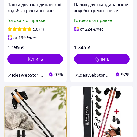
Палки для скандинавской
Палки для скандинавской
ходьбы треккинговые
ходьбы трекинговые
палки туристические для
палки туристические для
Готово к отправке
Готово к отправке
спортивной ходьбы
спортивной ходьбы
PowerP 9105 Sisu Black
PowerPlay 9107 Friluftsli
224
5.0
(1)
от
₴
/мес
199
от
₴
/мес
1 195
₴
1 345
₴
Купить
Купить
97%
97%
📌IdeaWebStor интернет-магазин товаров для спорта
📌IdeaWebStor интернет-магазин товаров для спорта