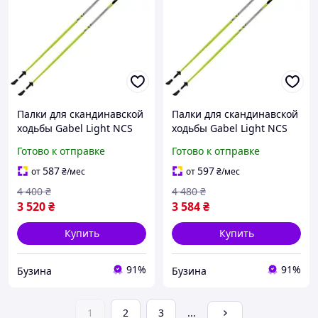
Палки для скандинавской
Палки для скандинавской
ходьбы Gabel Light NCS
ходьбы Gabel Light NCS
125 (7008341361250)
135 (7008341361350)
Готово к отправке
Готово к отправке
buzyna
buzyna
587
597
от
₴
/мес
от
₴
/мес
4 400
₴
4 480
₴
3 520
₴
3 584
₴
Купить
Купить
91%
91%
Бузина
Бузина
1
2
3
...