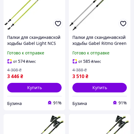
Палки для скандинавской
Палки для скандинавской
ходьбы Gabel Light NCS
ходьбы Gabel Ritmo Green
130 (7008341361300)
(7008350760000) buzyna
Готово к отправке
Готово к отправке
buzyna
574
585
от
₴
/мес
от
₴
/мес
4 308
₴
4 388
₴
3 446
₴
3 510
₴
Купить
Купить
91%
91%
Бузина
Бузина