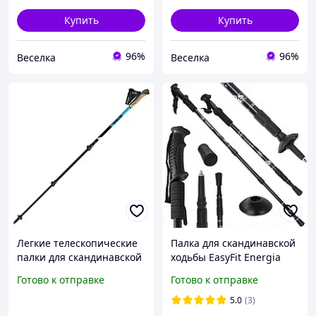
Купить
Купить
96%
96%
Веселка
Веселка
Легкие телескопические
Палка для скандинавской
палки для скандинавской
ходьбы EasyFit Energia
ходьбы 210 г 130 см с
черная 1 шт
Готово к отправке
Готово к отправке
эргономичной рукояткой
для фитнеса FLAME
5.0
(3)