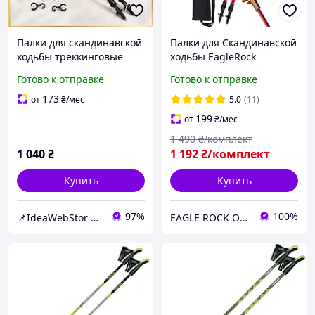
Палки для скандинавской
Палки для Скандинавской
ходьбы треккинговые
ходьбы EagleRock
палки туристические для
Нордические палки (цвет
Готово к отправке
Готово к отправке
спортивной ходьбы
красный) скандинавские
PowerP 9104 Black/White
палки телескопические
173
от
₴
/мес
5.0
(11)
199
от
₴
/мес
1 490
₴/комплект
1 040
₴
1 192
₴/комплект
Купить
Купить
97%
100%
📌IdeaWebStor интернет-магазин товаров для спорта
EAGLE ROCK Официальный магазин бренду