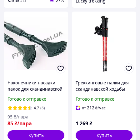
KarakULi
Lucky trekking
Наконечники насадки
Треккинговые палки для
палок для скандинавской
скандинавской ходьбы
ходьбы Boots
Energia Red красные,
Готово к отправке
Готово к отправке
(треккинговых палок)
скандинавские палки
88132
212
4.7
(6)
от
₴
/мес
95
₴/пара
85
₴/пара
1 269
₴
Купить
Купить