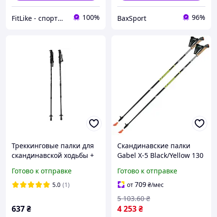
100%
96%
FitLike - спортивний інтернет-магазин
BaxSport
Треккинговые палки для
Скандинавские палки
скандинавской ходьбы +
Gabel X-5 Black/Yellow 130
компас 2 шт Польша
(7008351131300)
Готово к отправке
Готово к отправке
черные
709
5.0
(1)
от
₴
/мес
5 103
.60
₴
637
₴
4 253
₴