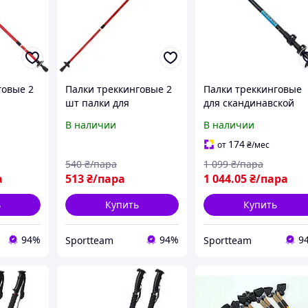
говые 2
Палки треккинговые 2
Палки треккинговые
шт палки для
для скандинавской
 ходьбы
скандинавской ходьбы
ходьбы 2 шт 68-140 с
В наличии
В наличии
GIA TY-
65-135 см ENERGIA TY-
Exponent TY-8009
3924-2
174
от
₴
/мес
540
₴/пара
1 099
₴/пара
а
513
₴/пара
1 044
.05
₴/пара
ь
Купить
Купить
94%
94%
9
Sportteam
Sportteam