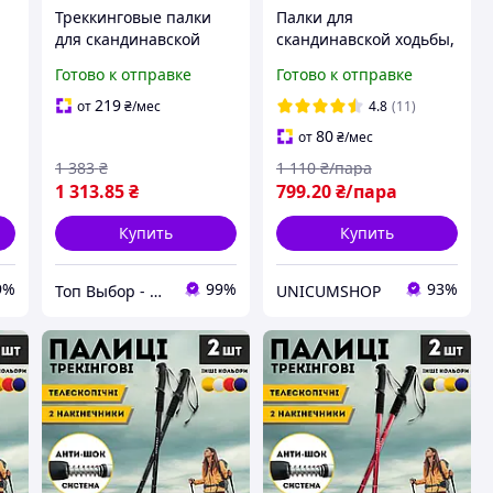
Треккинговые палки
Палки для
для скандинавской
скандинавской ходьбы,
ходьбы
Трекинговые палки для
Готово к отправке
Готово к отправке
телескопические
гор похода,
Tramp Trekking TRR-003
Туристические палки
219
от
₴
/мес
4.8
(11)
Hechpro черные 3924-2
80
от
₴
/мес
1 383
₴
1 110
₴/пара
1 313
.85
₴
799
.20
₴/пара
Купить
Купить
9%
99%
93%
Топ Выбор - надежный магазин, провереный временем
UNICUMSHOP