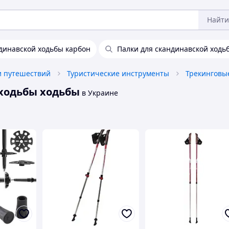
Найти
динавской ходьбы карбон
Палки для скандинавской ходь
и путешествий
Туристические инструменты
 ходьбы ходьбы
в Украине