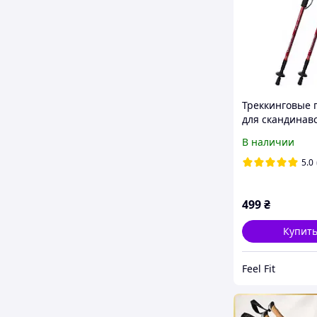
Треккинговые 
для скандинав
ходьбы 2 шт. Fe
В наличии
2019-1-RD Кра
5.0
499
₴
Купит
Feel Fit