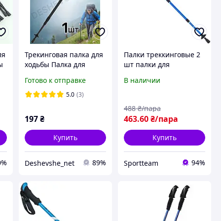
ля
Трекинговая палка для
Палки треккинговые 2
ы
ходьбы Палка для
шт палки для
спортивной ходьбы
скандинавской ходьбы
Готово к отправке
В наличии
трекинга
50-107 см ENERGIA TY-
скандинавской ходьбы
2915-1
5.0
(3)
Profi MS 2019-1 Energ
488
₴/пара
197
₴
463
.60
₴/пара
Купить
Купить
0%
89%
94%
Deshevshe_net
Sportteam