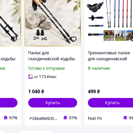
Палки для
Треккинговые палки
 ходьбы
скандинавской ходьбы
для скандинавской
алки
треккинговые палки
ходьбы 2 палки
вке
Готово к отправке
В наличии
 для
туристические для
дьбы
спортивной ходьбы
173
от
₴
/мес
riluftsli
PowerP 9104
Black/White
1 040
₴
499
₴
ь
Купить
Купить
97%
97%
9
📌IdeaWebStor интернет-магазин товаров для спорта
Feel Fit