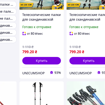
Алюминиевые палки для скандинавской ходьбы
Трехсекционные палки для скандинавской ходьбы
Телескопические палки
Телескопические пал
Телескопические палки для скандинавской ходьбы
для скандинавской
для скандинавской
ходьбы палки для
ходьбы палки для
Палки для скандинавской ходьбы fizan
Готово к отправке
Готово к отправке
треккинга
треккинга
Палки для скандинавской ходьбы crivit
скандинавские 2 шт
скандинавские 2 шт
80
80
от
₴
/мес
от
₴
/мес
ENERGIA Синий 3924-1
ENERGIA серые 3924-
Палки для скандинавской ходьбы зимой
1 110
₴
1 110
₴
799
.20
₴
799
.20
₴
Купить
Купить
93%
9
UNICUMSHOP
UNICUMSHOP