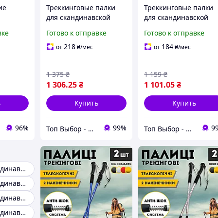
ие
Треккинговые палки
Треккинговые палки
для скандинавской
для скандинавской
палки
ходьбы Tramp Compact
ходьбы
вке
Готово к отправке
Готово к отправке
походов
TRR-004
телескопические
ой
Tramp Fitnes TRR-011
218
184
от
₴
/мес
от
₴
/мес
1 375
₴
1 159
₴
1 306
.25
₴
1 101
.05
₴
ь
Купить
Купить
96%
99%
9
Топ Выбор - надежный магазин, провереный временем
Топ Выбор - надежный магазин, провереный временем
Палки для скандинавской ходьбы
Палки для скандинавской ходьбы карбон
Палки для скандинавской ходьбы складные
Палки для скандинавской ходьбы leki