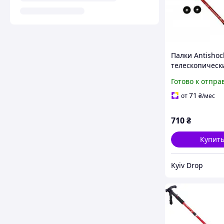
Палки Antishoc
телескопическ
скандинавской
Готово к отпра
ходьбы+трекки
(пара) красные
71
от
₴
/мес
710
₴
Купит
Kyiv Drop