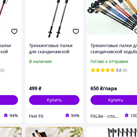
палки
Треккинговые палки
Трекинговые палки д
ской
для скандинавской
скандинавской ходьб
el Fit MS
ходьбы 2 шт. Feel Fit MS
Cork Grip Trekking Sti
В наличии
Готово к отправке
сный
2019-1-GR Серый
Energia с пробковой
рукояткой
(3)
5.0
(6)
499
₴
650
₴/пара
ь
Купить
Купить
94%
94%
10
Feel Fit
FitLike - спортивний інтернет-магазин