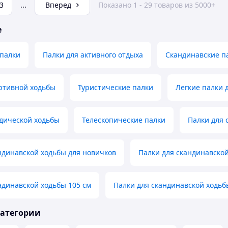
3
...
Вперед
Показано 1 - 29 товаров из 5000+
е
 палки
Палки для активного отдыха
Скандинавские п
ртивной ходьбы
Туристические палки
Легкие палки 
дической ходьбы
Телескопические палки
Палки для 
ндинавской ходьбы для новичков
Палки для скандинавской
ндинавской ходьбы 105 см
Палки для скандинавской ходьб
категории