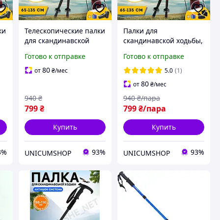
ки
Телескопические палки
Палки для
для скандинавской
скандинавской ходьбы,
ходьбы палки для
Трекинговые палки для
Готово к отправке
Готово к отправке
треккинга
гор похода,
скандинавские 2 шт
Туристические палки
80
от
₴
/мес
5.0
(1)
1
ENERGIA Черный (3924-
Hechpro красные 3924-
80
от
₴
/мес
1)
1
940
₴
940
₴/пара
799
₴
799
₴/пара
Купить
Купить
3%
93%
93%
UNICUMSHOP
UNICUMSHOP