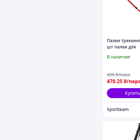
Палки треккин
шт палки для
скандинавской
В наличии
50-107 см ENER
2915-2
495
₴/пара
470
.25
₴/пар
Купит
Sportteam