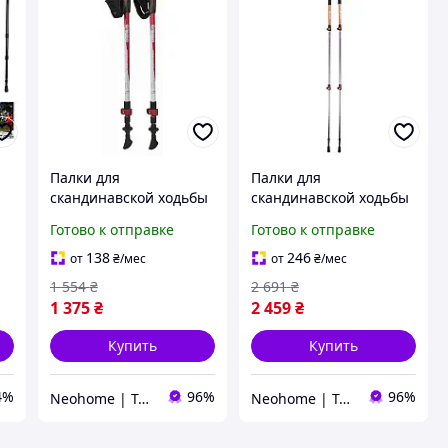
Палки для
Палки для
скандинавской ходьбы
скандинавской ходьбы
треккинговые Tramp
треккинговые Tramp
Готово к отправке
Готово к отправке
Compact TRR-004
Guide TRR-014
(N008777)
(N008760)
138
246
от
₴
/мес
от
₴
/мес
1 554
₴
2 691
₴
1 375
₴
2 459
₴
Купить
Купить
4%
96%
96%
Neohome | Товары для дома и дачи
Neohome | Товары для дома и дачи