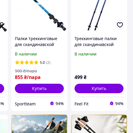
Палки треккинговые
Треккинговые палки
для скандинавской
для скандинавской
м
ходьбы 2 шт 65-140 см
ходьбы 2 шт. Feel Fit MS
В наличии
В наличии
RAICO TY-0468
2019-1-BL Синий
5.0
(2)
900
₴/пара
855
₴/пара
499
₴
Купить
Купить
4%
94%
94%
Sportteam
Feel Fit