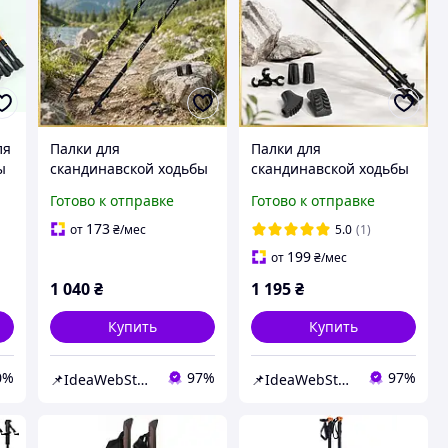
ля
Палки для
Палки для
ы
скандинавской ходьбы
скандинавской ходьбы
ck
треккинговые палки
треккинговые палки
Готово к отправке
Готово к отправке
туристические для
туристические для
спортивной ходьбы
спортивной ходьбы
173
от
₴
/мес
5.0
(1)
PowerP 9104
PowerP 9105 Sisu Black
199
от
₴
/мес
Black/Green
1 040
₴
1 195
₴
Купить
Купить
0%
97%
97%
📌IdeaWebStor интернет-магазин товаров для спорта
📌IdeaWebStor интернет-магазин товаров для спорта