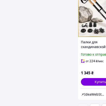
Палки для
скандинавской
трекинговые п
Готово к отпра
туристические
спортивной хо
224
от
₴
/мес
PowerPlay 9107 F
1 345
₴
Купит
📌IdeaWebStor интернет-магазин товаров для спорта