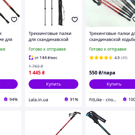
k
Треккинговые палки
Трекинговые палки д
ие для
для скандинавской
скандинавской ходьб
ходьбы Montgato
Aluminum Stick Anti
вке
Готово к отправке
Готово к отправке
нг
inSPORTline 23356,
Shock скандинавские
Lala.in.ua
палки антишок
144
от
₴
/мес
4.9
(49)
1 763
₴
1 445
₴
550
₴/пара
ь
Купить
Купить
94%
91%
10
Lala.in.ua
FitLike - спортивний інтернет-магазин