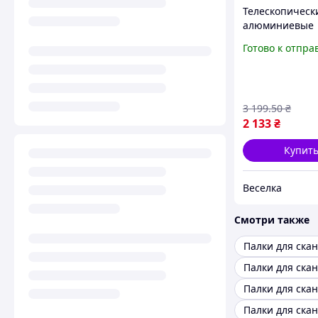
Телескопическ
алюминиевые
треккинговые 
Готово к отпра
80-135 см для 
и скандинавск
ходьбы FLAME
3 199
.50
₴
2 133
₴
Купит
Веселка
Смотри также