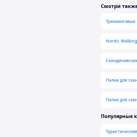
Смотри такж
Треккинговые
Nordic Walkin
Скандинавски
Палки для ска
Палки для ск
Популярные 
Туристически