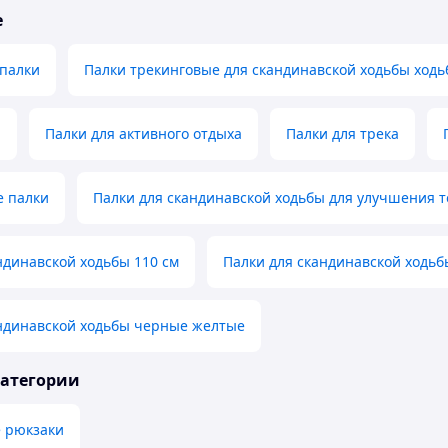
е
 палки
Палки трекинговые для скандинавской ходьбы ход
g
Палки для активного отдыха
Палки для трека
е палки
Палки для скандинавской ходьбы для улучшения 
ндинавской ходьбы 110 см
Палки для скандинавской ходьб
андинавской ходьбы черные желтые
категории
е рюкзаки