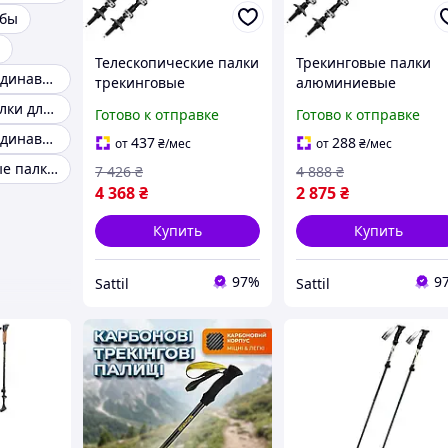
ьбы
Телескопические палки
Трекинговые палки
Палки для скандинавской ходьбы fizan
трекинговые
алюминиевые
алюминиевые для
телескопические для
Альпийские палки для ходьбы
Готово к отправке
Готово к отправке
хайкинга 2 шт серый
хайкинга 2 шт
Палки для скандинавской ходьбы crivit
Vipole PS-1113
фиолетовый Vipole PS
437
288
от
₴
/мес
от
₴
/мес
1123
Трехсекционные палки для скандинавской ходьбы
7 426
₴
4 888
₴
4 368
₴
2 875
₴
Купить
Купить
97%
9
Sattil
Sattil