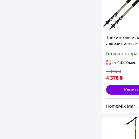
Трекинговые п
алюминиевые 
двойной систе
Готово к отпра
фиксации для 
2 шт серый Vip
438
от
₴
/мес
9966
7 443
₴
4 378
₴
Купит
HomeMix Market