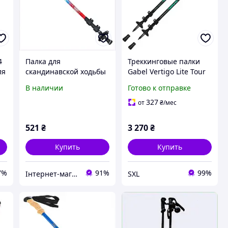
4
Палка для
Треккинговые палки
ля
скандинавской ходьбы
Gabel Vertigo Lite Tour
TY-0469 с неопреновой
FL алюминий 7075 63-
В наличии
Готово к отправке
рукояткой, 2B38B2061
140 см для походов в
горы треккинга и
327
от
₴
/мес
хайкинга
521
₴
3 270
₴
Купить
Купить
7%
91%
99%
Інтернет-магазин GoodBuy
SXL