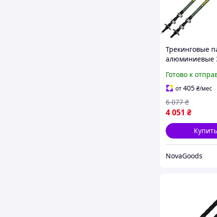
Трекинговые п
алюминиевые 
QuickLock для 
Готово к отпра
2 шт серо-зел
Vipole GN-1115
405
от
₴
/мес
6 077
₴
4 051
₴
Купит
NovaGoods