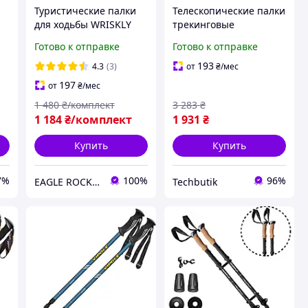
Туристические палки
Телескопические палки
для ходьбы WRISKLY
трекинговые
для хайкинга треккинга
алюминиевые для
Готово к отправке
Готово к отправке
бэкпекинга Антишок
хайкинга 2 шт с
7
Палки для похода
системой TwistLock
193
4.3
(3)
от
₴
/мес
горные
синий Vipole BT-7838
197
от
₴
/мес
1 480
₴/комплект
3 283
₴
1 184
₴/комплект
1 931
₴
Купить
Купить
7%
100%
96%
EAGLE ROCK Официальный магазин бренду
Techbutik