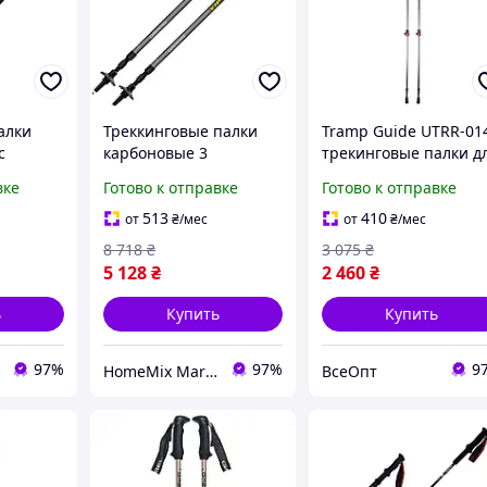
алки
Треккинговые палки
Tramp Guide UTRR-01
с
карбоновые 3
трекинговые палки д
мой
секционные для
хайкинга
вке
Готово к отправке
Готово к отправке
хайкинга
хайкинга 2 шт светло-
ole HM-
серый Vipole HM-10055
513
410
от
₴
/мес
от
₴
/мес
8 718
₴
3 075
₴
5 128
₴
2 460
₴
ь
Купить
Купить
97%
97%
9
HomeMix Market
ВсеОпт