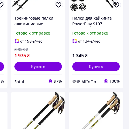
Трекинговые палки
Палки для хайкинга
алюминиевые
PowerPlay 9107
TwistLock для хайкинга
Friluftsliv Black/White
Готово к отправке
Готово к отправке
2 шт с наконечниками
регулируемые 80-135
-
Carbide синий Vipole
см комплект AllInOne -
198
134
от
₴
/мес
от
₴
/мес
PS-1124
market-without-queues-
3 358
₴
1 975
₴
1 345
₴
Купить
Купить
7%
97%
100%
Sattil
💛💙 AllInOne - находи все необходимое в одном магазине!