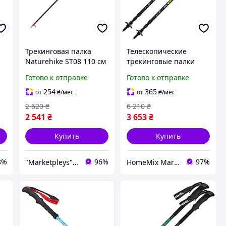
Трекинговая палка
Телескопические
Naturehike ST08 110 см
трекинговые палки
га
Карбон 4 секции EVA
алюминий 3 секции
Готово к отправке
Готово к отправке
рукоятка бордовая,
для хайкинга 2 шт
Палки для туризма 36
черный Vipole HM-9814
254
365
от
₴
/мес
от
₴
/мес
см 150 г
2 620
₴
6 210
₴
2 541
₴
3 653
₴
Купить
Купить
8%
96%
97%
"Marketpleys" - превращайте свои желания в реальность на нашем маркетплейсе!
HomeMix Market