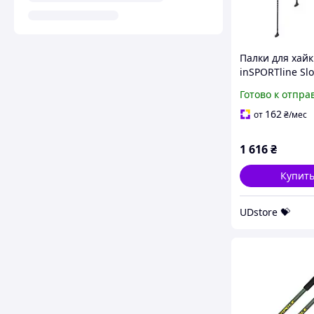
Палки для хай
inSPORTline Sl
UDstore -store-
Готово к отпра
good-prices-
162
от
₴
/мес
1 616
₴
Купит
UDstore 💝