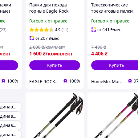
палки
Палки для похода
Телескопические
рные)
горные Eagle Rock
трекинговые палки
 палки
(оранж) Туристические
алюминий QuickLock
вке
Готово к отправке
Готово к отправке
палки для хайкинга
для хайкинга 2 шт
инга
треккинга бэкпекинга
серый Vipole HM-996
441
(23)
4.9
(11)
от
₴
/мес
ие
регулируемые
267
от
₴
/мес
кт
2 000
₴/комплект
7 490
₴
лект
1 600
₴/комплект
4 406
₴
ь
Купить
Купить
100%
100%
9
EAGLE ROCK Официальный магазин бренду
HomeMix Market
Палки для скандинавской ходьбы
Палки для скандинавской ходьбы карбон
Палки для скандинавской ходьбы складные
Палки для скандинавской ходьбы leki