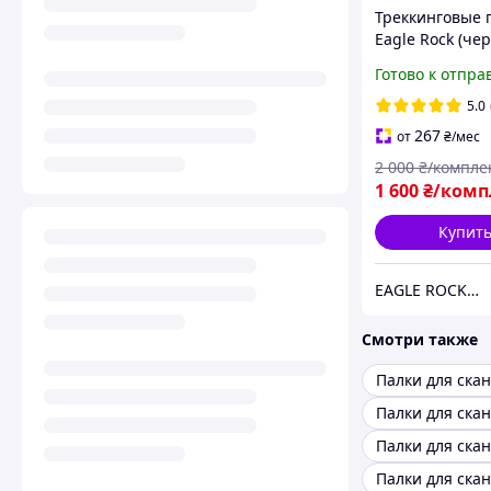
Треккинговые 
Eagle Rock (че
Туристические
Готово к отпра
для ходьбы для
хайкинга трек
5.0
телескопическ
267
от
₴
/мес
2 000
₴/компле
1 600
₴/комп
Купит
EAGLE ROCK Официальный магазин бренду
Смотри также