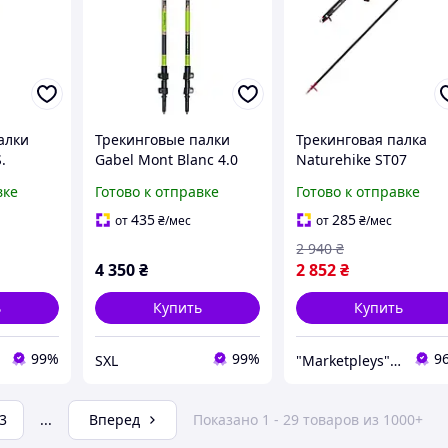
алки
Трекинговые палки
Трекинговая палка
.
Gabel Mont Blanc 4.0
Naturehike ST07
68-142
алюминиевые
NH18D010-Z карбон 9
вке
Готово к отправке
Готово к отправке
 для
телескопические 66
115 см EVA 175г, Палк
инга и
142 см для треккинга
для туризма складны
435
285
от
₴
/мес
от
₴
/мес
хайкинга горных
34 см 175 г
2 940
₴
походов
4 350
₴
2 852
₴
ь
Купить
Купить
99%
99%
9
SXL
"Marketpleys" - превращайте свои желания в реальность на нашем маркетплейсе!
3
...
Вперед
Показано 1 - 29 товаров из 1000+