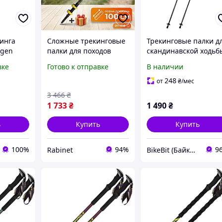
кинга
Сложные трекинговые
Трекинговые палки д
ogen
палки для походов
скандинавской ходьб
with-
карбоновые 100 см
похода в горы
вке
Готово к отправке
В наличии
туристические
спортивной прогулки
хайкинги альпинизма
хайкинга Qunatue
248
от
₴
/мес
облегчены с
PR603 Черные
3 466
₴
антискользящими
1 733
₴
1 490
₴
ь
Купить
Купить
100%
94%
9
Rabinet
BikeBit (БайкБит)