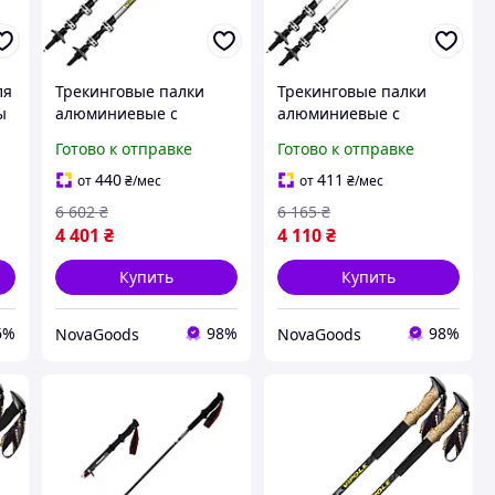
ля
Трекинговые палки
Трекинговые палки
ы
алюминиевые с
алюминиевые с
двойной фиксацией
двойной фиксацией
Готово к отправке
Готово к отправке
для хайкинга 2 шт
для хайкинга 2 шт
серый Vipole GN-1112
белый Vipole GN-1114
440
411
от
₴
/мес
от
₴
/мес
6 602
₴
6 165
₴
4 401
₴
4 110
₴
Купить
Купить
6%
98%
98%
NovaGoods
NovaGoods