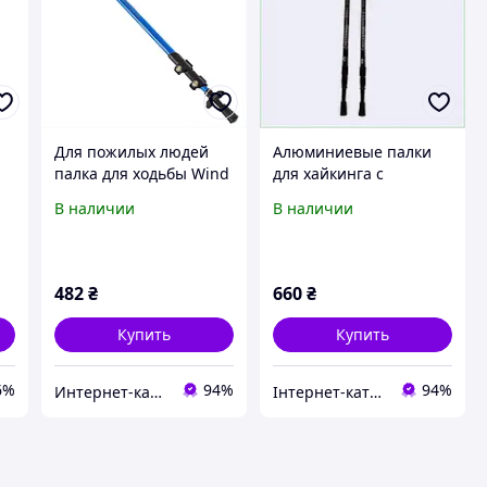
Для пожилых людей
Алюминиевые палки
палка для ходьбы Wind
для хайкинга с
9-
Spirits 62-138 см,
системой антишок,
В наличии
В наличии
и
M9031094T
8060088CT
е
482
₴
660
₴
Купить
Купить
6%
94%
94%
Интернет-каталог скидок "Профит плюс"
Інтернет-каталог знижок "MODNO"