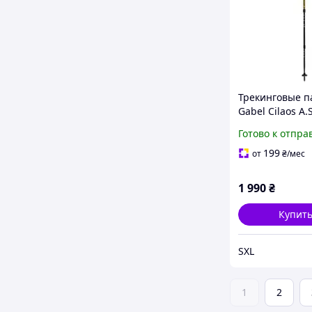
Трекинговые п
Gabel Cilaos A.S
алюминиевые 
Готово к отпра
см с Anti Shock
треккинга хайк
199
от
₴
/мес
походов в горы
1 990
₴
Купит
SXL
1
2