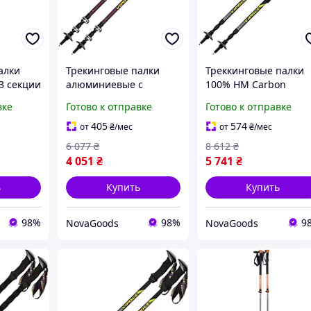
алки
Трекинговые палки
Треккинговые палки
3 секции
алюминиевые с
100% HM Carbon
хайкинга
двойной системой
TwistLock для хайкин
вке
Готово к отправке
Готово к отправке
еный
фиксации для хайкинга
2 шт светло-серый
2 шт фиолетовые
Vipole GN-1118
405
574
от
₴
/мес
от
₴
/мес
Vipole GN-1116
6 077
₴
8 612
₴
4 051
₴
5 741
₴
ь
Купить
Купить
98%
98%
9
NovaGoods
NovaGoods