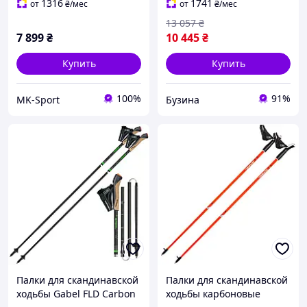
1316
1741
от
₴
/мес
от
₴
/мес
13 057
₴
7 899
₴
10 445
₴
Купить
Купить
100%
91%
MK-Sport
Бузина
Палки для скандинавской
Палки для скандинавской
ходьбы Gabel FLD Carbon
ходьбы карбоновые