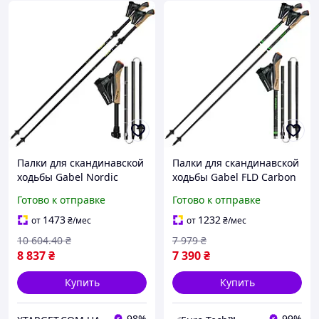
Палки для скандинавской
Палки для скандинавской
ходьбы Gabel Nordic
ходьбы Gabel FLD Carbon
Carbon Feather XTL
105 (7009400801050)
Готово к отправке
Готово к отправке
(7009399300000)
1473
1232
от
₴
/мес
от
₴
/мес
10 604
.40
₴
7 979
₴
8 837
₴
7 390
₴
Купить
Купить
98%
99%