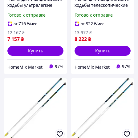
ходьбы ультралегкие
ходьбы телескопические
карбоновые 2 шт Vipole
карбоновые 2 шт Gabel
Готово к отправке
Готово к отправке
HM-10172
HM-10196
716
822
от
₴
/мес
от
₴
/мес
12 167
₴
13 977
₴
7 157
₴
8 222
₴
Купить
Купить
97%
97%
HomeMix Market
HomeMix Market