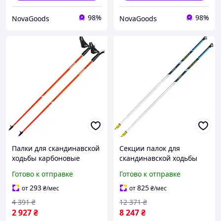
98%
98%
NovaGoods
NovaGoods
Палки для скандинавской
Секции палок для
ходьбы карбоновые
скандинавской ходьбы
фиксированной высоты
карбоновые 105 см 2 шт
Готово к отправке
Готово к отправке
105 см 2 шт красный
Vipole GN-1106
оранжевый Gabel GN-
293
825
от
₴
/мес
от
₴
/мес
0720
4 391
₴
12 371
₴
2 927
₴
8 247
₴