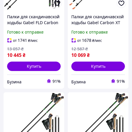
Палки для скандинавской
Палки для скандинавской
ходьбы Gabel FLD Carbon
ходьбы Gabel Carbon XT
115 (7009400801150)
2S-80 F.L. (7009351490000)
Готово к отправке
Готово к отправке
buzyna
buzyna
1741
1678
от
₴
/мес
от
₴
/мес
13 057
₴
12 587
₴
10 445
₴
10 069
₴
Купить
Купить
91%
91%
Бузина
Бузина