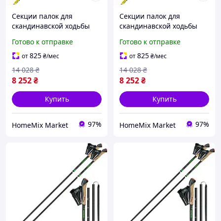
Секции палок для
Секции палок для
скандинавской ходьбы
скандинавской ходьбы
карбоновые QuickLock
карбоновые QuickLock
Готово к отправке
Готово к отправке
105 см 2 шт синий Vipole
115 см 2 шт синий Vipole
HM-10197
HM-10199
825
825
от
₴
/мес
от
₴
/мес
14 028
₴
14 028
₴
8 252
₴
8 252
₴
Купить
Купить
97%
97%
HomeMix Market
HomeMix Market