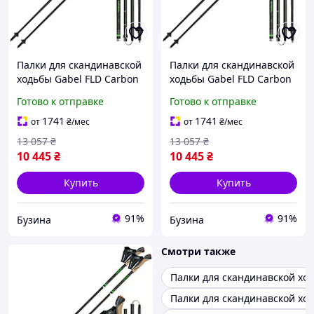
Палки для скандинавской
Палки для скандинавской
ходьбы Gabel FLD Carbon
ходьбы Gabel FLD Carbon
105 (7009400801050)
110 (7009400801100)
Готово к отправке
Готово к отправке
buzyna
buzyna
1741
1741
от
₴
/мес
от
₴
/мес
13 057
₴
13 057
₴
10 445
₴
10 445
₴
Купить
Купить
91%
91%
Бузина
Бузина
Смотри также
Палки для скандинавской хо
Палки для скандинавской хо