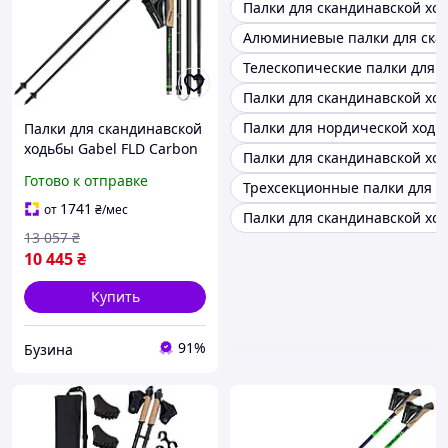
Палки для скандинавской ход
Алюминиевые палки для ска
Телескопические палки для 
Палки для скандинавской ход
Палки для нордической ходь
Палки для скандинавской
ходьбы Gabel FLD Carbon
Палки для скандинавской ходь
120 (7009400801200)
Готово к отправке
Трехсекционные палки для с
buzyna
1741
от
₴
/мес
Палки для скандинавской хо
13 057
₴
10 445
₴
Купить
91%
Бузина