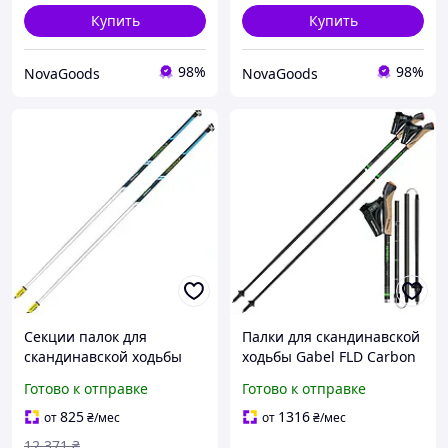
Купить
Купить
98%
98%
NovaGoods
NovaGoods
Секции палок для
Палки для скандинавской
скандинавской ходьбы
ходьбы Gabel FLD Carbon
карбоновые QuickLock
105 (7009400801050)
Готово к отправке
Готово к отправке
115 см 2 шт синий Vipole
GN-1108
825
1316
от
₴
/мес
от
₴
/мес
12 371
₴