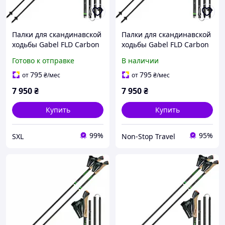
Палки для скандинавской
Палки для скандинавской
ходьбы Gabel FLD Carbon
ходьбы Gabel FLD Carbon
100% карбон складные
Готово к отправке
В наличии
ультралегкие 35-130 см
для тренировок и
795
795
от
₴
/мес
от
₴
/мес
фитнеса
7 950
₴
7 950
₴
Купить
Купить
99%
95%
SXL
Non-Stop Travel