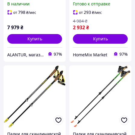
105 (7009400801050)
фиксированной длины
В наличии
Готово к отправке
105 см 2 шт красный
оранжевый Gabel HM-
798
293
от
₴
/мес
от
₴
/мес
9712
4 984
₴
7 979
₴
2 932
₴
Купить
Купить
97%
97%
ALANTUR, магазин туристичного спорядження та велосипедів
HomeMix Market
Палки для скандинавской
Палки для скандинавской