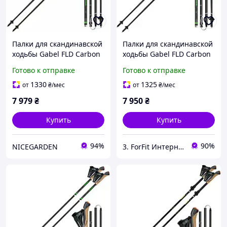
Палки для скандинавской
Палки для скандинавской
ходьбы Gabel FLD Carbon
ходьбы Gabel FLD Carbon
125 (7009400801250)
лучшая цена с быстрой
Готово к отправке
Готово к отправке
доставкой по Украине
1330
1325
от
₴
/мес
от
₴
/мес
7 979
₴
7 950
₴
Купить
Купить
94%
90%
NICEGARDEN
3. ForFit Интернет-магазин спортивных товаров