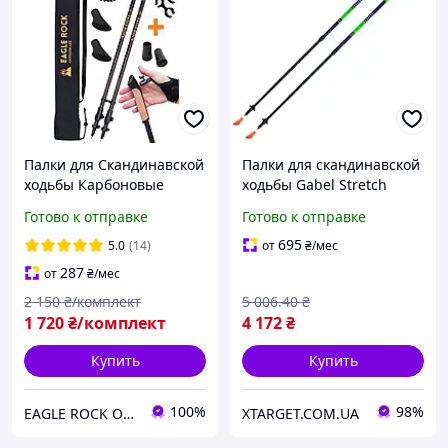
Палки для Скандинавской
Палки для скандинавской
ходьбы Карбоновые
ходьбы Gabel Stretch
EagleRock Ультра Легкие
Carbon Lime
Готово к отправке
Готово к отправке
Скандинавские палки
(7008352640000)
Карбон 3D 100%
695
5.0
(14)
от
₴
/мес
287
от
₴
/мес
2 150
₴/комплект
5 006
.40
₴
1 720
₴/комплект
4 172
₴
Купить
Купить
100%
98%
EAGLE ROCK Официальный магазин бренду
XTARGET.COM.UA