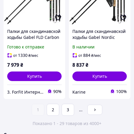
Палки для скандинавской
Палки для скандинавской
ходьбы Gabel FLD Carbon
ходьбы Gabel Nordic
120 (7009400801200)
Carbon Feather XTL
Готово к отправке
В наличии
ультралёгкие,
(7009399300000)
фиксированной длины
1330
884
от
₴
/мес
от
₴
/мес
7 979
₴
8 837
₴
Купить
Купить
90%
100%
3. ForFit Интернет-магазин спортивных товаров
Karine
1
2
3
...
Показано 1 - 29 товаров из 4000+