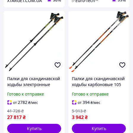
XTARGET.COM.UA
✅Euro-Tech™
Палки для скандинавской
Палки для скандинавской
ходьбы электронные
ходьбы карбоновые 105
карбоновые с системой
см 2 шт черный
Готово к отправке
Готово к отправке
контроля 2 шт черный
оранжевый Gabel GN-
Gabel GN-0074
0286
2782
394
от
₴
/мес
от
₴
/мес
41 726
₴
5 913
₴
27 817
₴
3 942
₴
Купить
Купить