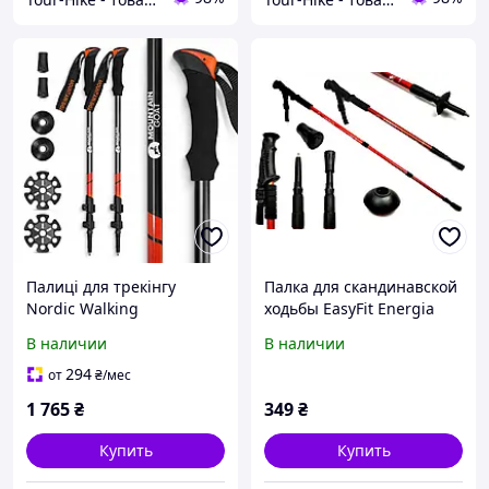
Палиці для трекінгу
Палка для скандинавской
Nordic Walking
ходьбы EasyFit Energia
регульовані палиці для
красная (алюминий,
В наличии
В наличии
ходьби маршу
ручки резина Антишок-
прогулянки
система)
294
от
₴
/мес
1 765
₴
349
₴
Купить
Купить