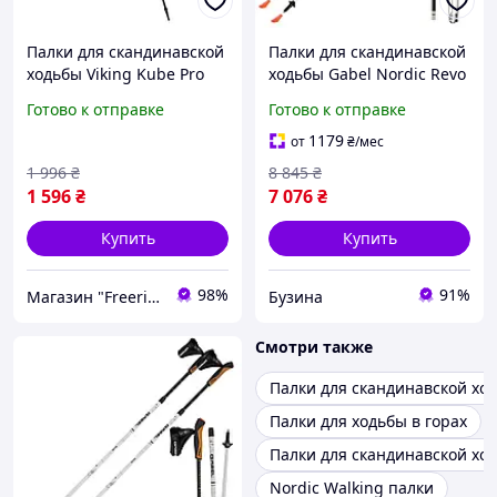
Палки для скандинавской
Палки для скандинавской
ходьбы Viking Kube Pro
ходьбы Gabel Nordic Revo
Nordic Walking
Alu-Tech (7009351390000)
Готово к отправке
Готово к отправке
650/22/1743
buzyna
1179
от
₴
/мес
1 996
₴
8 845
₴
1 596
₴
7 076
₴
Купить
Купить
98%
91%
Магазин "Freeride"
Бузина
Смотри также
Палки для скандинавской хо
Палки для ходьбы в горах
Палки для скандинавской хо
Nordic Walking палки