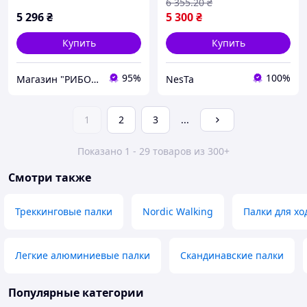
6 355
.20
₴
5 296
₴
5 300
₴
Купить
Купить
95%
100%
Магазин "РИБОЛОВКА"
NesTa
1
2
3
...
Показано 1 - 29 товаров из 300+
Смотри также
Треккинговые палки
Nordic Walking
Палки для хо
Легкие алюминиевые палки
Скандинавские палки
Популярные категории