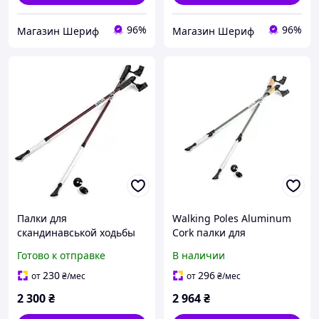
96%
96%
Магазин Шериф
Магазин Шериф
Палки для
Walking Poles Aluminum
скандинавськой ходьбы
Cork палки для
Silva Walking Poles , 104-
скандинавской ходьбы
Готово к отправке
В наличии
140 см, red
230
296
от
₴
/мес
от
₴
/мес
2 300
₴
2 964
₴