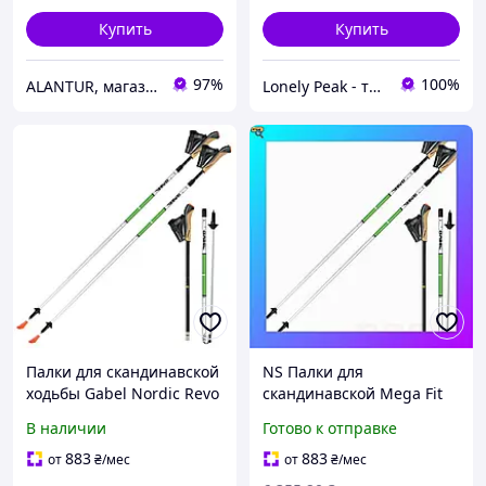
Купить
Купить
97%
100%
ALANTUR, магазин туристичного спорядження та велосипедів
Lonely Peak - туристичне спорядження та одяг
Палки для скандинавской
NS Палки для
ходьбы Gabel Nordic Revo
скандинавской Mega Fit
Alu-Tech (7009351390000)
ходьбы Gabel Nordic Revo
В наличии
Готово к отправке
Alu-Tech (7009351390000)
Nes22/Q
883
883
от
₴
/мес
от
₴
/мес