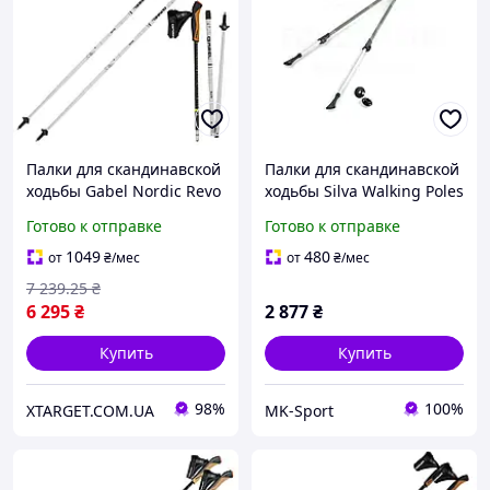
Палки для скандинавской
Палки для скандинавской
ходьбы Gabel Nordic Revo
ходьбы Silva Walking Poles
Alu Carbon
Aluminum Cork, 104-140
Готово к отправке
Готово к отправке
(7009351340000)
см, Grey (SLV 38123)
1049
480
от
₴
/мес
от
₴
/мес
7 239
.25
₴
6 295
₴
2 877
₴
Купить
Купить
98%
100%
XTARGET.COM.UA
MK-Sport