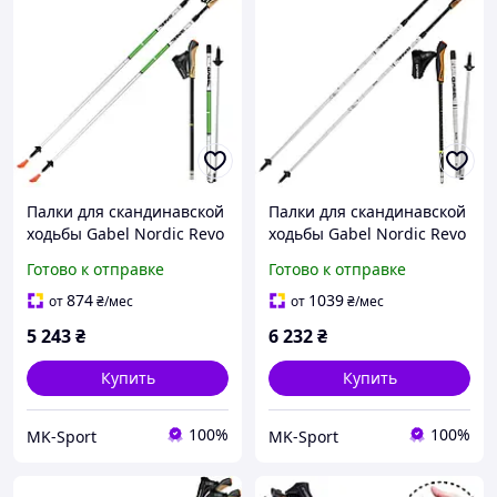
Палки для скандинавской
Палки для скандинавской
ходьбы Gabel Nordic Revo
ходьбы Gabel Nordic Revo
Alu-Tech (7009351390000)
Alu Carbon
Готово к отправке
Готово к отправке
(7009351340000)
874
1039
от
₴
/мес
от
₴
/мес
5 243
₴
6 232
₴
Купить
Купить
100%
100%
MK-Sport
MK-Sport