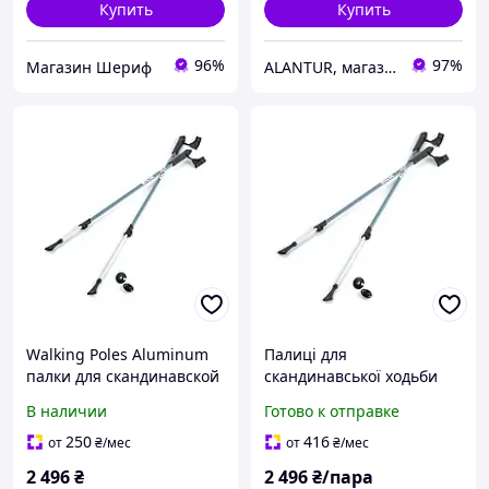
Купить
Купить
96%
97%
Магазин Шериф
ALANTUR, магазин туристичного спорядження та велосипедів
Walking Poles Aluminum
Палиці для
палки для скандинавской
скандинавської ходьби
ходьбы
Silva Walking Poles
В наличии
Готово к отправке
Aluminum (SLV 38124)
пара
250
416
от
₴
/мес
от
₴
/мес
2 496
₴
2 496
₴/пара