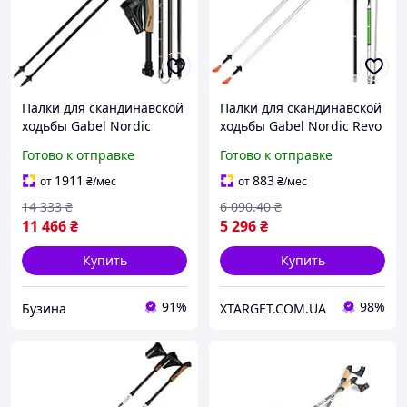
Палки для скандинавской
Палки для скандинавской
ходьбы Gabel Nordic
ходьбы Gabel Nordic Revo
Carbon Feather XTL
Alu-Tech (7009351390000)
Готово к отправке
Готово к отправке
(7009399300000) buzyna
1911
883
от
₴
/мес
от
₴
/мес
14 333
₴
6 090
.40
₴
11 466
₴
5 296
₴
Купить
Купить
91%
98%
Бузина
XTARGET.COM.UA