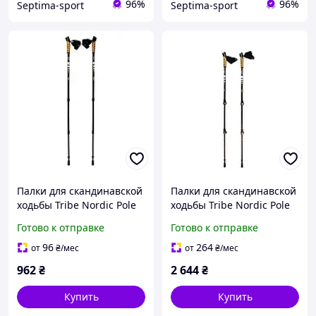
96%
96%
Septima-sport
Septima-sport
Палки для скандинавской
Палки для скандинавской
ходьбы Tribe Nordic Pole
ходьбы Tribe Nordic Pole
Alu T-ME-0022-white
Carbon T-ME-0023-white
Готово к отправке
Готово к отправке
96
264
от
₴
/мес
от
₴
/мес
962
₴
2 644
₴
Купить
Купить