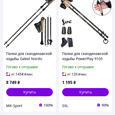
Палки для скандинавской
Палки для скандинавской
ходьбы Gabel Nordic
ходьбы PowerPlay 9105
Carbon Feather XTL
Sisu Black/Gold 80-135 см
Готово к отправке
Готово к отправке
(7009399300000)
(пара)
1458
120
от
₴
/мес
от
₴
/мес
8 749
₴
1 195
₴
Купить
Купить
100%
99%
MK-Sport
SXL