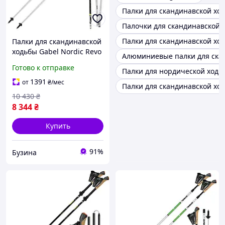
Палки для скандинавской хо
Палочки для скандинавской 
Палки для скандинавской ход
Палки для скандинавской
ходьбы Gabel Nordic Revo
Алюминиевые палки для ска
Alu Carbon
Готово к отправке
Палки для нордической ходь
(7009351340000) buzyna
1391
от
₴
/мес
Палки для скандинавской ход
10 430
₴
8 344
₴
Купить
91%
Бузина