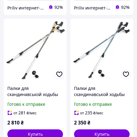
92%
92%
Priliv интернет-магазин
Priliv интернет-магазин
Палки для
Палки для
скандинавськой ходьбы
скандинавськой ходьбы
Silva Walking Poles
Silva Walking Poles
Готово к отправке
Готово к отправке
Aluminum Cork, 104-140
Aluminum
см, Grey
281
235
от
₴
/мес
от
₴
/мес
2 810
₴
2 350
₴
Купить
Купить