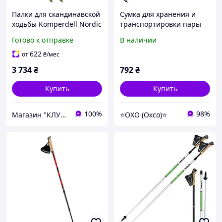
Палки для скандинавской
Сумка для хранения и
ходьбы Komperdell Nordic
транспортировки пары
Walking Spirit Vario Green
палок для скандинавской
Готово к отправке
В наличии
ходьбы Gabel Nordic
Walking Pole Bag 1 pair
622
от
₴
/мес
3 734
₴
792
₴
Купить
Купить
100%
98%
Магазин "КЛУБ МАНДРІВНИКІВ"
⭐OXO (Оксо)⭐