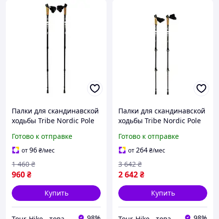
Палки для скандинавской
Палки для скандинавской
ходьбы Tribe Nordic Pole
ходьбы Tribe Nordic Pole
Alu телескопические Alu
Carbon, карбоновые,
Готово к отправке
Готово к отправке
6061, 68-135 см, 2 шт (T-
телескопические 68-135
ME-0022-white)
см, Fast Lock, 2 шт (T-ME-
96
264
от
₴
/мес
от
₴
/мес
0023-white)
1 460
₴
3 642
₴
960
₴
2 642
₴
Купить
Купить
98%
98%
Tour-Hike - товары для туризма и активного отдыха
Tour-Hike - товары для туризма и активного отдыха