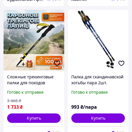
Сложные трекинговые
Палка для скандинавской
палки для походов
хотьбы пара 2шт.
карбоновые 100 см
Готово к отправке
Готово к отправке
туристические хайкинги
альпинизма облегчены с
3 466
₴
антискользящими
1 733
₴
993
₴/пара
Купить
Купить