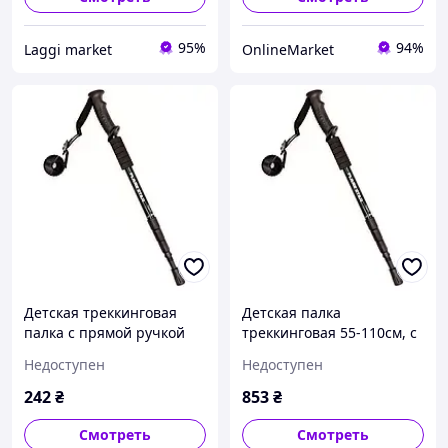
95%
94%
Laggi market
OnlineMarket
Детская треккинговая
Детская палка
палка с прямой ручкой
треккинговая 55-110см, с
55-110 см / Туристическая
прямой ручкой TS
Недоступен
Недоступен
палка / Трость для
скандинавской ходьбы
242
₴
853
₴
Смотреть
Смотреть