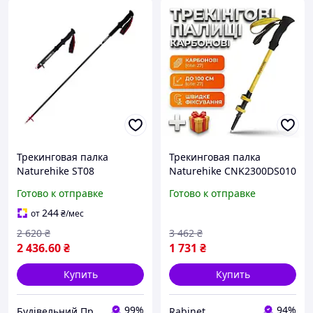
Трекинговая палка
Трекинговая палка
Naturehike ST08
Naturehike CNK2300DS010
NH18D020-Z, 120 см,
карбоновая 100 см
Готово к отправке
Готово к отправке
бордовая
раскладная
телескопическая с
244
от
₴
/мес
удобной ручкой для
2 620
₴
3 462
₴
ходьбы в горах легкая
2 436
.60
₴
1 731
₴
Купить
Купить
99%
94%
Будівельний Простір
Rabinet