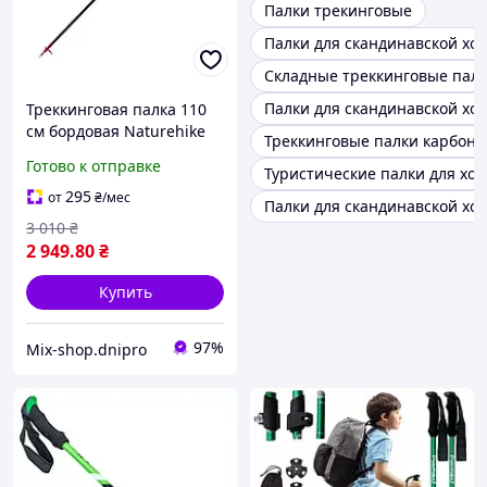
Палки трекинговые
Палки для скандинавской хо
Складные треккинговые пал
Палки для скандинавской ходь
Треккинговая палка 110
см бордовая Naturehike
Треккинговые палки карбон
ST08 NH18D020-Z_mix
Готово к отправке
Туристические палки для хо
295
от
₴
/мес
Палки для скандинавской хо
3 010
₴
2 949
.80
₴
Купить
97%
Mix-shop.dnipro