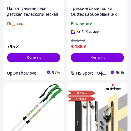
Палка треккинговая
Треккинговые палки
детская телескопическая
Outtec карбоновые 3-х
Quechua MH500
секционные 70-135 cм
Под заказ
В наличии
Anti-shock
319
от
₴
/мес
3 667
₴
795
₴
3 188
₴
Купить
Купить
97%
96%
UpOnTheMove
🦾 HS Sport - Офіційний дистриб'ютор тренажерів Hop-Sport