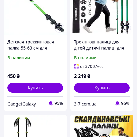
Детская треккинговая
Трекінгові палиці для
палка 55-63 см для
дітей дитячі палиці для
активного отдыха
нордичного ходьби
В наличии
В наличии
2T38205BA9
комплект 2 шт.
370
от
₴
/мес
450
₴
2 219
₴
Купить
Купить
95%
96%
GadgetGalaxy
3-7.com.ua