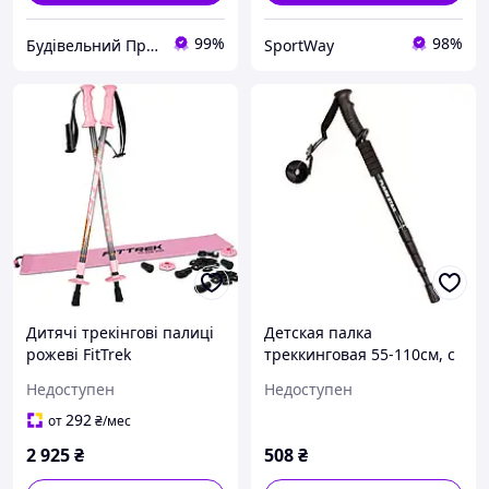
99%
98%
Будівельний Простір
SportWay
Дитячі трекінгові палиці
Детская палка
рожеві FitTrek
треккинговая 55-110см, с
прямой ручкой SV
Недоступен
Недоступен
292
от
₴
/мес
2 925
₴
508
₴