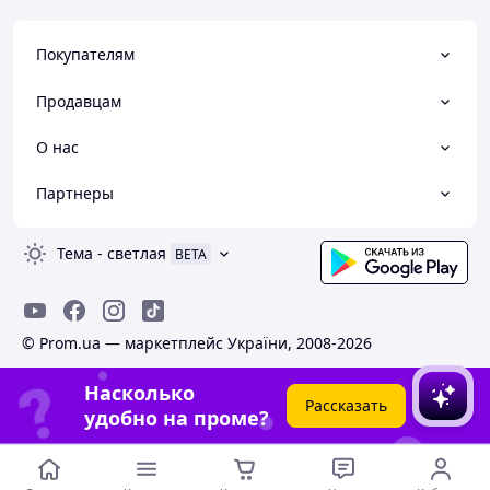
Покупателям
Продавцам
О нас
Партнеры
Тема
-
светлая
BETA
© Prom.ua — маркетплейс України, 2008-2026
Насколько
Рассказать
удобно на проме?