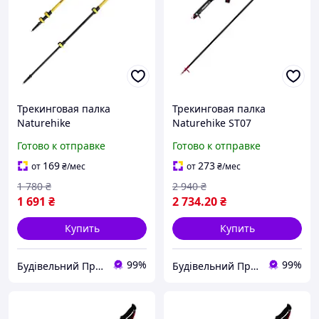
Трекинговая палка
Трекинговая палка
Naturehike
Naturehike ST07
CNK2300DS010, 100 см,
NH18D010-Z, 115-135 см,
Готово к отправке
Готово к отправке
желтая
бордовая
169
273
от
₴
/мес
от
₴
/мес
1 780
₴
2 940
₴
1 691
₴
2 734
.20
₴
Купить
Купить
99%
99%
Будівельний Простір
Будівельний Простір