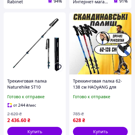
94%
91%
Rabinet
Интернет-магазин SportFishka
Трекинговая палка
Треккинговая палка 62-
Naturehike ST10
138 см HAOyANG для
NH19S010-T, 110 см, синяя
скандинавской ходьбы
Готово к отправке
Готово к отправке
легкая прочная с
регулировкой по высоте
244
от
₴
/мес
Черный
2 620
₴
785
₴
2 436
.60
₴
628
₴
Купить
Купить