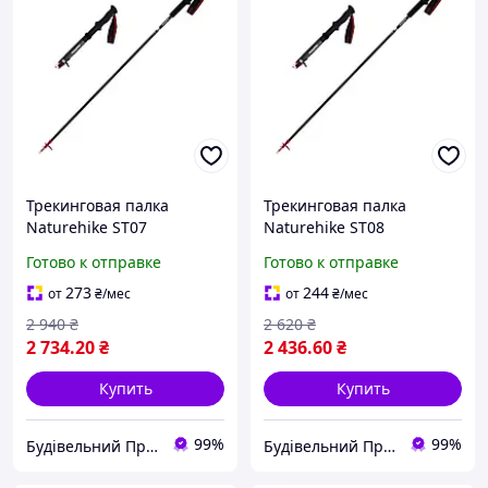
Трекинговая палка
Трекинговая палка
Naturehike ST07
Naturehike ST08
NH18D010-Z, 99-115 см,
NH18D020-Z, 110 см,
Готово к отправке
Готово к отправке
бордовая
бордовая
273
244
от
₴
/мес
от
₴
/мес
2 940
₴
2 620
₴
2 734
.20
₴
2 436
.60
₴
Купить
Купить
99%
99%
Будівельний Простір
Будівельний Простір