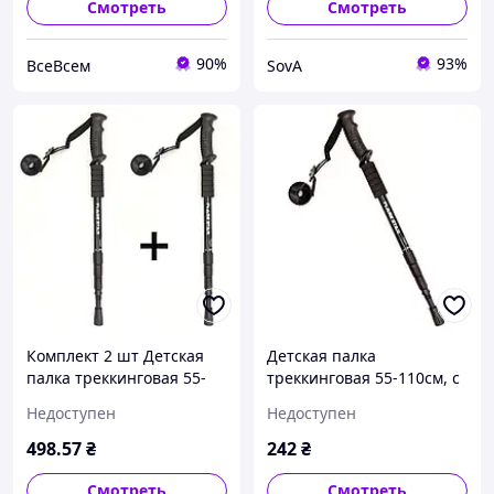
Смотреть
Смотреть
90%
93%
ВсеВсем
SovA
Комплект 2 шт Детская
Детская палка
палка треккинговая 55-
треккинговая 55-110см, с
110см, с прямой ручкой /
прямой ручкой /
Недоступен
Недоступен
Туристическая трость для
Туристическая трость для
ходьбы
ходьбы / Телескопическая
498
.57
₴
242
₴
палка
Смотреть
Смотреть