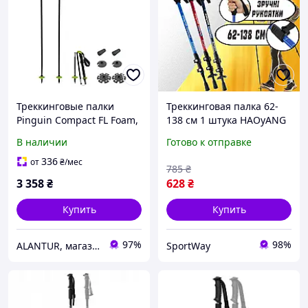
Треккинговые палки
Треккинговая палка 62-
Pinguin Compact FL Foam,
138 см 1 штука HAOyANG
телескопические 36-130
для скандинавской
В наличии
Готово к отправке
см, Grey
ходьбы легкая прочная с
регулировкой по высоте
336
от
₴
/мес
785
₴
3 358
₴
628
₴
Купить
Купить
97%
98%
ALANTUR, магазин туристичного спорядження та велосипедів
SportWay