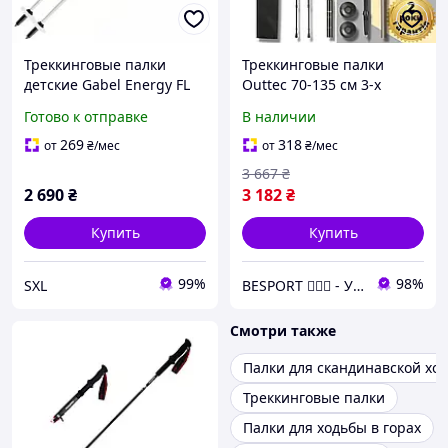
Треккинговые палки
Треккинговые палки
детские Gabel Energy FL
Outtec 70-135 см 3-х
телескопические
секционные Anti-shock
Готово к отправке
В наличии
алюминий ALU 7075 66
110 см для треккинга лыж
269
318
от
₴
/мес
от
₴
/мес
и снегоступов
3 667
₴
2 690
₴
3 182
₴
Купить
Купить
99%
98%
SXL
BESPORT 🏋🏻‍♂️ - Український бренд спорттоварів 🇺🇦
Смотри также
Палки для скандинавской хо
Треккинговые палки
Палки для ходьбы в горах