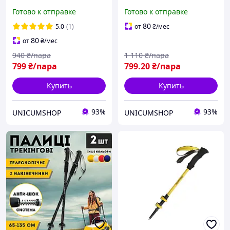
палки для гор похода,
палки для гор похода,
Готово к отправке
Готово к отправке
Туристические палки
Туристические палки
Hechpro Серый (3924-2)
Hechpro синие 3924
80
5.0
(1)
от
₴
/мес
80
от
₴
/мес
940
₴/пара
1 110
₴/пара
799
₴/пара
799
.20
₴/пара
Купить
Купить
93%
93%
UNICUMSHOP
UNICUMSHOP