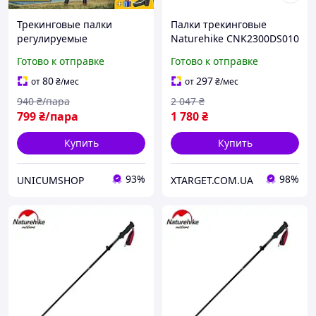
Трекинговые палки
Палки трекинговые
регулируемые
Naturehike CNK2300DS010
телескопические, палки
размера 62-135 см в
Готово к отправке
Готово к отправке
спортивные
желтом цвете
трехуровневые Hechpro
80
297
от
₴
/мес
от
₴
/мес
3924 черные
940
₴/пара
2 047
₴
799
₴/пара
1 780
₴
Купить
Купить
93%
98%
UNICUMSHOP
XTARGET.COM.UA