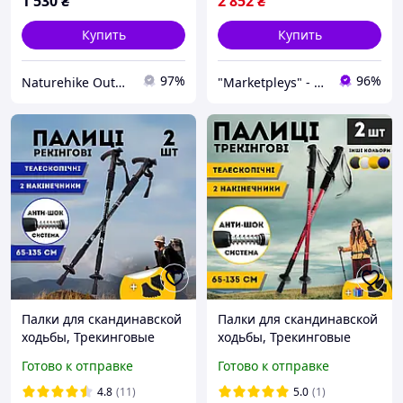
1 530
₴
2 852
₴
Купить
Купить
97%
96%
Naturehike Outdoors - туристическое, спортивное и тактическое снаряжение.
"Marketpleys" - превращайте свои желания в реальность на нашем маркетплейсе!
Палки для скандинавской
Палки для скандинавской
ходьбы, Трекинговые
ходьбы, Трекинговые
палки для гор похода,
палки для гор похода,
Готово к отправке
Готово к отправке
Туристические палки
Туристические палки
Hechpro черные 3924-2
Hechpro красные 3924-1
4.8
(11)
5.0
(1)