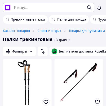
Треккинговые палки
Палки для похода
Тури
Каталог товаров
Спорт и отдых
Товары для туризма и
Палки трекинговые
в Украине
Фильтры
Бесплатная доставка Rozetk