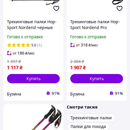
Трекинговые палки Hop-
Трекинговые палки Hop-
Sport Nordend черные
Sport Nordend Pro
buzyna
черные buzyna
Готово к отправке
Готово к отправке
318
5.0
(1)
от
₴
/мес
186
от
₴
/мес
1 397
₴
2 384
₴
1 117
₴
1 907
₴
Купить
Купить
91%
91%
Бузина
Бузина
Смотри также
Треккинговые палки
Палки для похода