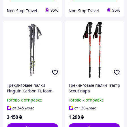
95%
95%
Non-Stop Travel
Non-Stop Travel
Трекинговые палки
Трекинговые палки Tramp
Pinguin Carbon FL foam.
Scout пара
Готово к отправке
Готово к отправке
345
130
от
₴
/мес
от
₴
/мес
3 450
₴
1 298
₴