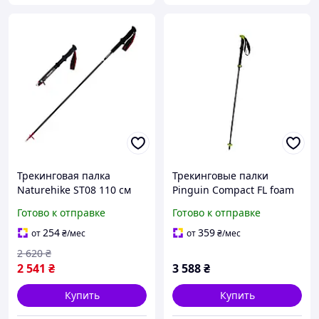
Трекинговая палка
Трекинговые палки
Naturehike ST08 110 см
Pinguin Compact FL foam
Карбон 4 секции EVA
Готово к отправке
Готово к отправке
рукоятка бордовая, Палки
для туризма 36 см 150 г
254
359
от
₴
/мес
от
₴
/мес
2 620
₴
2 541
₴
3 588
₴
Купить
Купить