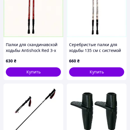
Палки для скандинавской
Серебристые палки для
ходьбы Antishock Red 3-х
ходьбы 135 см с системой
секционные H80600K89C
Anti-shock, T806009MA1
630
₴
660
₴
Купить
Купить