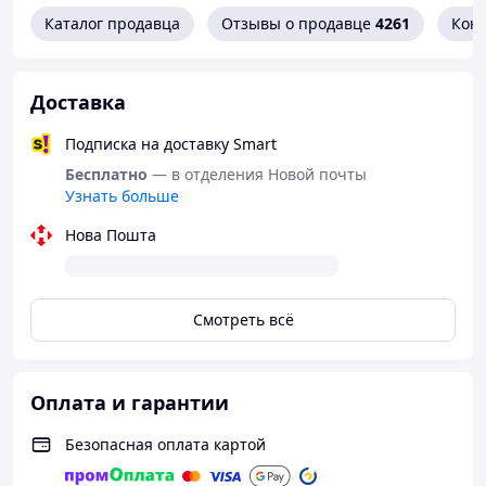
Каталог продавца
Отзывы о продавце
4261
Кон
Доставка
Подписка на доставку Smart
Бесплатно
— в отделения Новой почты
Характеристики
:
Узнать больше
Число сегментов:
– 3;
Нова Пошта
Диаметр сегментов:
- 14/16/18/мм;
Длина сложенной палки:
- 68 см;
Максимальная длина:
- 135 см;
Смотреть всё
Вес пары:
600 грамм;
Материал:
Алюминий;
Метериал рукоятки:
пробковое дерево;
Цвет:
черный (black).
Оплата и гарантии
В комплект входят:
резиновые прямые
колпачки - для мягких поверхностей и кольцо для
Безопасная оплата картой
использования на мягком грунте или снегу.