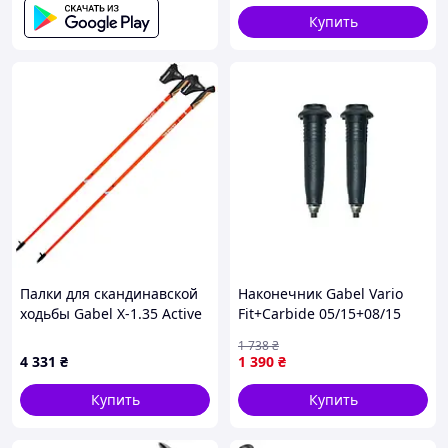
Купить
Палки для скандинавской
Наконечник Gabel Vario
ходьбы Gabel X-1.35 Active
Fit+Carbide 05/15+08/15
Knife Red/Orange 115
(7905159900010) berlin
1 738
₴
(7009361151150)
4 331
₴
1 390
₴
Купить
Купить