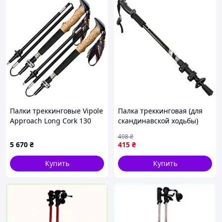
Палки треккинговые Vipole
Палка треккинговая (для
Approach Long Cork 130
скандинавской ходьбы)
DLX (S25 43)
1шт SP-Sport TY-
498
₴
6997_Черный
5 670
₴
415
₴
Купить
Купить