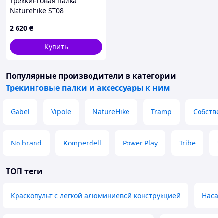
Треккинговая палка
Naturehike ST08
NH18D020-Z, 120 см,
2 620
₴
бордовая
Купить
Популярные производители
в категории
Трекинговые палки и аксессуары к ним
Gabel
Vipole
NatureHike
Tramp
Собств
No brand
Komperdell
Power Play
Tribe
ТОП теги
Краскопульт с легкой алюминиевой конструкцией
Наса