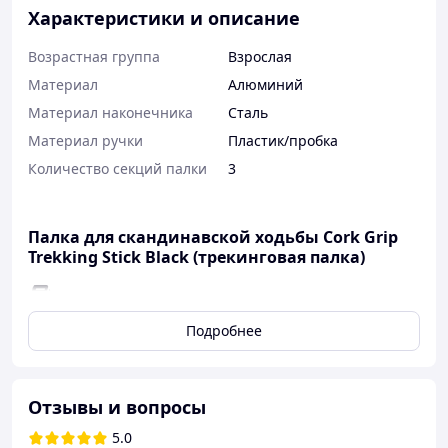
Характеристики и описание
Возрастная группа
Взрослая
Материал
Алюминий
Материал наконечника
Сталь
Материал ручки
Пластик/пробка
Количество секций палки
3
Палка для скандинавской ходьбы Cork Grip
Trekking Stick Black (трекинговая палка)
Представленная модель - это
трехсекционные
палки с
эргономичной ручкой
и удобным
манжетом
Подробнее
на кисть. В сложенном виде они имеют длину всего 68
см легко помещаются в чемодан или сумку.
Алюминиевый сплав, из которого изготовлены секции,
сочетает в себе легкость и прочность. Ремни из
Отзывы и вопросы
дышащего неопрена идеально фиксируют руку, и
5.0
имеют анатомическую форму, позволяя