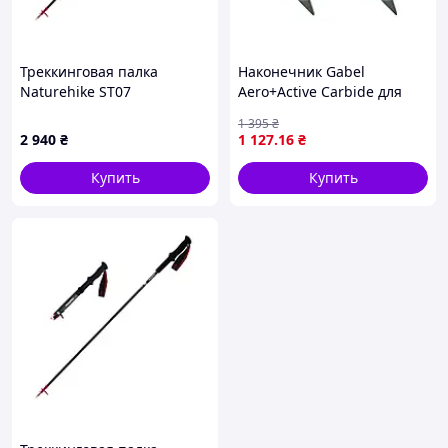
Треккинговая палка
Наконечник Gabel
Naturehike ST07
Aero+Active Carbide для
NH18D010-Z, 115-135 см,
скандинавской ходьбы
1 395
₴
бордовая
черный 2 шт.
2 940
₴
1 127
.16
₴
Купить
Купить