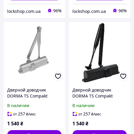
96%
96%
lockshop.com.ua
lockshop.com.ua
Дверной доводчик
Дверной доводчик
DORMA TS Compakt
DORMA TS Compakt
EN2/3/4 до 80 кг,
EN2/3/4 до 80 кг, черный
В наличии
В наличии
сереберистый (67010101)
(67010119)
257
257
от
₴
/мес
от
₴
/мес
1 540
₴
1 540
₴