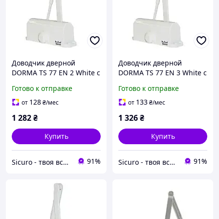
Доводчик дверной
Доводчик дверной
DORMA TS 77 EN 2 White с
DORMA TS 77 EN 3 White с
локтевой тягой
локтевой тягой
Готово к отправке
Готово к отправке
128
133
от
₴
/мес
от
₴
/мес
1 282
₴
1 326
₴
Купить
Купить
91%
91%
Sicuro - твоя вселенная комфорта и безопасности
Sicuro - твоя вселенная комфорта и безопасности