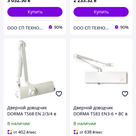
3 052
.50
₴
2 233
.32
₴
Купить
Купить
90%
90%
ООО СП ТЕХНОЛОГИИ
ООО СП ТЕХНОЛОГИИ
Дверной доводчик
Дверной доводчик
DORMA TS68 EN 2/3/4 в
DORMA TS83 EN3-6 + BC в
комплекте со сложным
комплекте со складным
В наличии
В наличии
рычагом и фиксацией
рычагом Цвет - Белый
Цвет - Белый
402
638
от
₴
/мес
от
₴
/мес