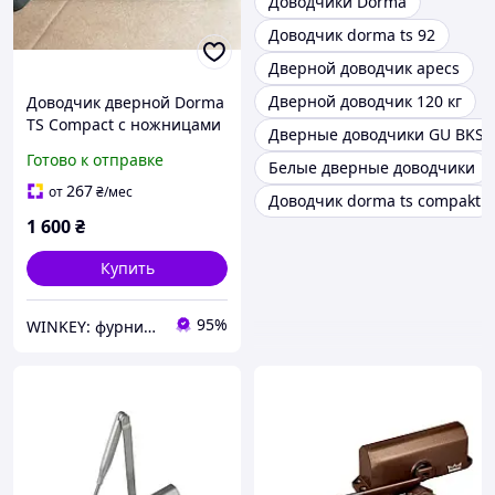
Доводчики Dorma
Доводчик dorma ts 92
Дверной доводчик apecs
Дверной доводчик 120 кг
Доводчик дверной Dorma
TS Compaсt с ножницами
Дверные доводчики GU BKS
коричневый
Готово к отправке
Белые дверные доводчики
267
от
₴
/мес
Доводчик dorma ts compakt
1 600
₴
Купить
95%
WINKEY: фурнитура для окон и дверей