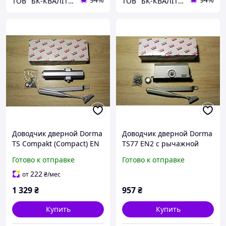
ТОВ "БК-КВАЛІТЄТ"
ТОВ "БК-КВАЛІТЄТ"
Доводчик дверной Dorma
Доводчик дверной Dorma
TS Compakt (Compact) EN
TS77 EN2 c рычажной
2/3/4 со складным
тягой, серебро
Готово к отправке
Готово к отправке
рычагом, серебро
222
от
₴
/мес
1 329
₴
957
₴
Купить
Купить