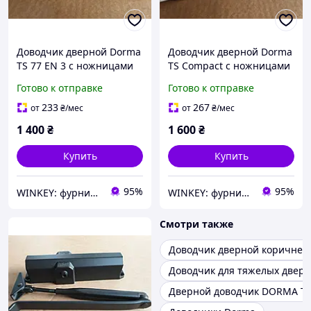
Доводчик дверной Dorma
Доводчик дверной Dorma
TS 77 EN 3 c ножницами
TS Compact с ножницами
серый
белый
Готово к отправке
Готово к отправке
233
267
от
₴
/мес
от
₴
/мес
1 400
₴
1 600
₴
Купить
Купить
95%
95%
WINKEY: фурнитура для окон и дверей
WINKEY: фурнитура для окон и дверей
Смотри также
Доводчик дверной коричнев
Доводчик для тяжелых двер
Дверной доводчик DORMA TS