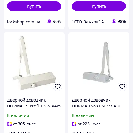
Купить
Купить
96%
98%
lockshop.com.ua
"СТО_Замков" Аварийная служба открывания замков дверей авто Киев
Дверной доводчик
Дверной доводчик
DORMA TS Profil EN2/3/4/5
DORMA TS68 EN 2/3/4 в
+ BC в комплекте со
комплекте со складным
В наличии
В наличии
сложным рычагом Цвет -
рычагом Цвет - Белый
Белый
305
223
от
₴
/мес
от
₴
/мес