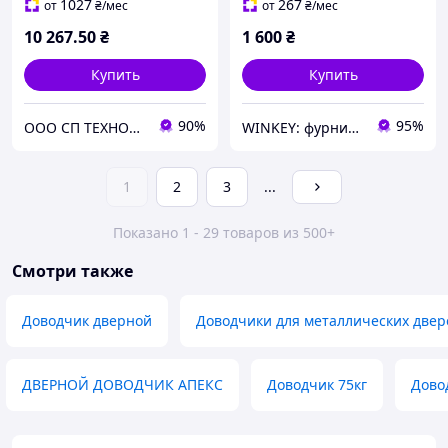
Цвет - Белый
1027
267
от
₴
/мес
от
₴
/мес
10 267
.50
₴
1 600
₴
Купить
Купить
90%
95%
ООО СП ТЕХНОЛОГИИ
WINKEY: фурнитура для окон и дверей
1
2
3
...
Показано 1 - 29 товаров из 500+
Смотри также
Доводчик дверной
Доводчики для металлических двер
ДВЕРНОЙ ДОВОДЧИК АПЕКС
Доводчик 75кг
Дово