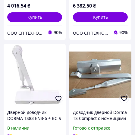
4 016
.54
₴
6 382
.50
₴
Купить
Купить
90%
90%
ООО СП ТЕХНОЛОГИИ
ООО СП ТЕХНОЛОГИИ
Дверной доводчик
Доводчик дверной Dorma
DORMA TS83 EN3-6 + BC в
TS Compaсt с ножницами
комплекте со складным
серый
В наличии
Готово к отправке
рычагом с фиксацией