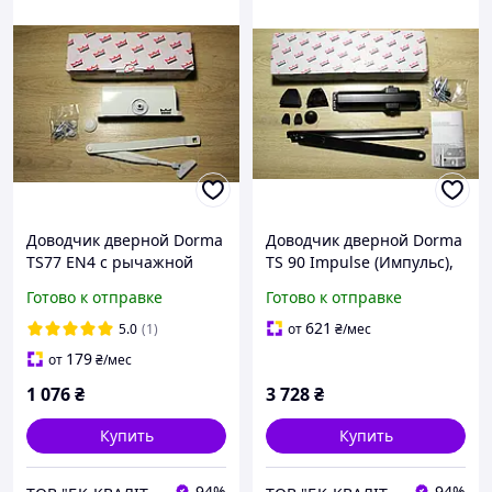
Доводчик дверной Dorma
Доводчик дверной Dorma
TS77 EN4 с рычажной
TS 90 Impulse (Импульс),
тягой, белый
EN3-4 cо скользящей
Готово к отправке
Готово к отправке
шиной, коричневый
621
5.0
(1)
от
₴
/мес
179
от
₴
/мес
1 076
₴
3 728
₴
Купить
Купить
94%
94%