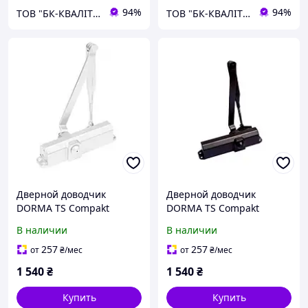
94%
94%
ТОВ "БК-КВАЛІТЄТ"
ТОВ "БК-КВАЛІТЄТ"
Дверной доводчик
Дверной доводчик
DORMA TS Compakt
DORMA TS Compakt
EN2/3/4 до 80 кг, белый
EN2/3/4 до 80 кг, тёмно-
В наличии
В наличии
(67010111)
коричневый (67010103)
257
257
от
₴
/мес
от
₴
/мес
1 540
₴
1 540
₴
Купить
Купить