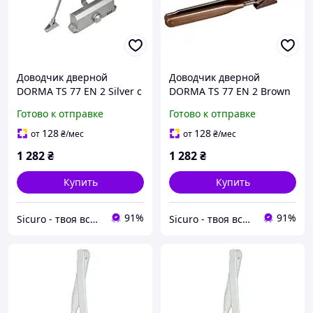
Доводчик дверной
Доводчик дверной
DORMA TS 77 EN 2 Silver с
DORMA TS 77 EN 2 Brown
локтевой тягой
с локтевой тягой
Готово к отправке
Готово к отправке
128
128
от
₴
/мес
от
₴
/мес
1 282
₴
1 282
₴
Купить
Купить
91%
91%
Sicuro - твоя вселенная комфорта и безопасности
Sicuro - твоя вселенная комфорта и безопасности