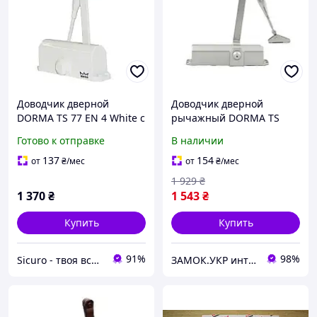
Доводчик дверной
Доводчик дверной
DORMA TS 77 EN 4 White с
рычажный DORMA TS
локтевой тягой
Compact серебристый
Готово к отправке
В наличии
(Германия)
137
154
от
₴
/мес
от
₴
/мес
1 929
₴
1 370
₴
1 543
₴
Купить
Купить
91%
98%
Sicuro - твоя вселенная комфорта и безопасности
ЗАМОК.УКР интернет-магазин замков и фурнитуры