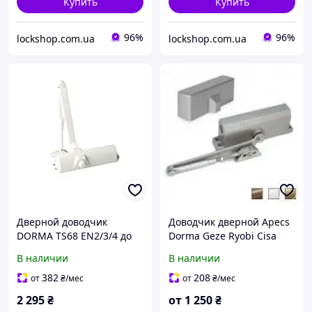
Купить
Купить
96%
96%
lockshop.com.ua
lockshop.com.ua
Дверной доводчик
Доводчик дверной Apecs
DORMA TS68 EN2/3/4 до
Dorma Geze Ryobi Cisa
80 кг, белый (66400111)
установить Киев цена
В наличии
В наличии
382
208
от
₴
/мес
от
₴
/мес
2 295
₴
от
1 250
₴