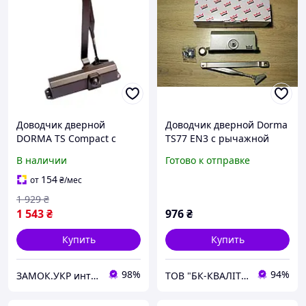
Доводчик дверной
Доводчик дверной Dorma
DORMA TS Compact с
TS77 EN3 с рычажной
рычажной тягой
тягой, серебро
В наличии
Готово к отправке
коричневый (Германия)
154
от
₴
/мес
1 929
₴
1 543
₴
976
₴
Купить
Купить
98%
94%
ЗАМОК.УКР интернет-магазин замков и фурнитуры
ТОВ "БК-КВАЛІТЄТ"