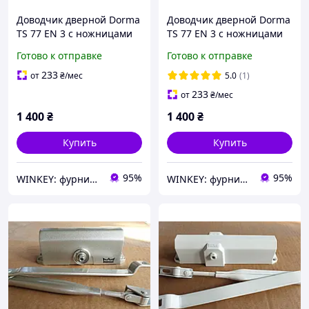
Доводчик дверной Dorma
Доводчик дверной Dorma
TS 77 EN 3 c ножницами
TS 77 EN 3 с ножницами
белый
коричневый
Готово к отправке
Готово к отправке
233
от
₴
/мес
5.0
(1)
233
от
₴
/мес
1 400
₴
1 400
₴
Купить
Купить
95%
95%
WINKEY: фурнитура для окон и дверей
WINKEY: фурнитура для окон и дверей