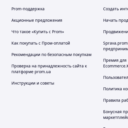
Prom-поддержка
Создать инт
Похожие товары по характеристикам
Акционные предложения
Начать прод
Что такое «Купить с Prom»
Продвижение
Как покупать с Пром-оплатой
Sprava.prom
предприним
Рекомендации по безопасным покупкам
Премия для
Проверка на принадлежность сайта к
Ecommerce.
платформе prom.ua
Пользовате
Инструкции и советы
Политика к
Правила ра
Бонусная п
маркетплей