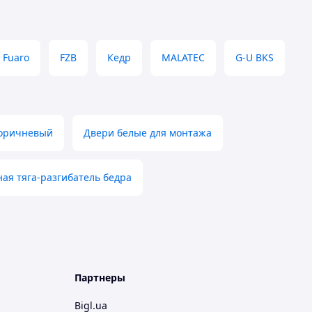
Fuaro
FZB
Кедр
MALATEC
G-U BKS
коричневый
Двери белые для монтажа
я тяга-разгибатель бедра
Партнеры
Bigl.ua