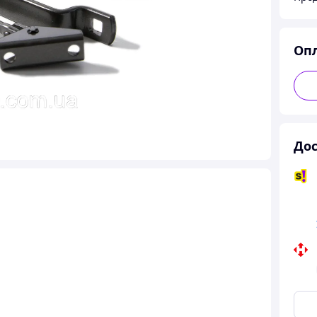
Оп
Дос