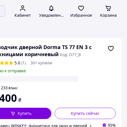
Кабинет
Уведомления
Избранное
Корзина
одчик дверной Dorma TS 77 EN 3 с
жницами коричневый
Код: D77_B
5.0
(1)
30+ купили
во к отправке
233
т
₴
/мес
 400
₴
Купить
Купить сейчас
95%
авец WINKEY: фурнитура для окон и дверей