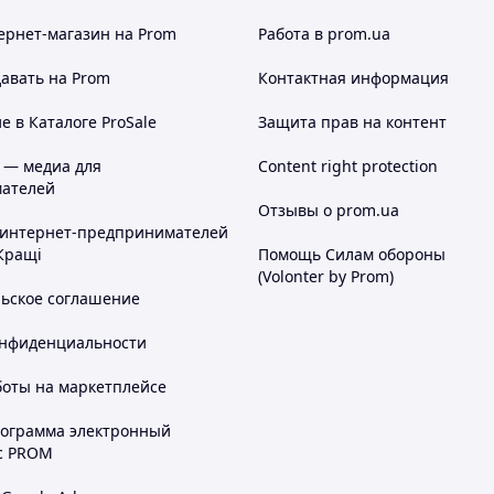
ернет-магазин
на Prom
Работа в prom.ua
авать на Prom
Контактная информация
 в Каталоге ProSale
Защита прав на контент
 — медиа для
Content right protection
ателей
Отзывы о prom.ua
 интернет-предпринимателей
Кращі
Помощь Силам обороны
(Volonter by Prom)
льское соглашение
онфиденциальности
боты на маркетплейсе
рограмма электронный
с PROM