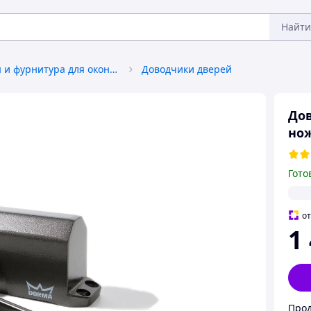
Найти
Аксессуары и фурнитура для окон и дверей
Доводчики дверей
Дов
но
Гото
о
1
Прод