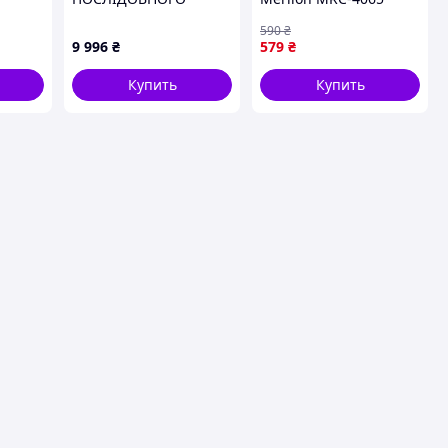
ЗАКРИТТЯ
Silver (усилие 40-65 кг)
590
₴
9 996
₴
579
₴
Купить
Купить