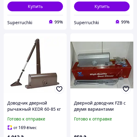
Купить
Купить
99%
99%
Superruchki
Superruchki
Доводчик дверной
Дверной доводчик FZB с
рычажный KEDR 60-85 кг
двумя вариантами
(коричневый)
усилий 85 кг
Готово к отправке
Готово к отправке
169
от
₴
/мес