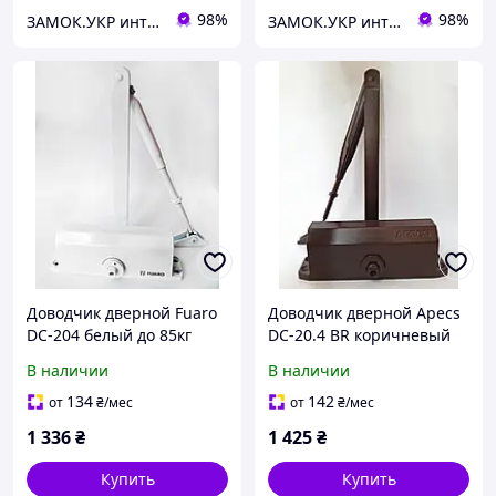
98%
98%
ЗАМОК.УКР интернет-магазин замков и фурнитуры
ЗАМОК.УКР интернет-магазин замков и фурнитуры
Доводчик дверной Fuaro
Доводчик дверной Apecs
DC-204 белый до 85кг
DC-20.4 BR коричневый
(Китай)
до 85кг (Китай)
В наличии
В наличии
134
142
от
₴
/мес
от
₴
/мес
1 336
₴
1 425
₴
Купить
Купить