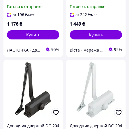
Готово к отправке
Готово к отправке
196
242
от
₴
/мес
от
₴
/мес
1 176
₴
1 449
₴
Купить
Купить
95%
92%
ЛАСТОЧКА - дверная, мебельная, тарная фурнитура.
Віста - мережа будівельно-господарчих маркетів
Доводчик дверной DC-204
Доводчик дверной DC-204