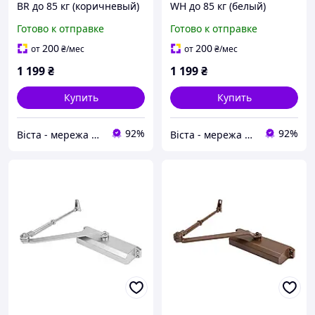
BR до 85 кг (коричневый)
WH до 85 кг (белый)
(30577)
(30573)
Готово к отправке
Готово к отправке
200
200
от
₴
/мес
от
₴
/мес
1 199
₴
1 199
₴
Купить
Купить
92%
92%
Віста - мережа будівельно-господарчих маркетів
Віста - мережа будівельно-господарчих маркетів