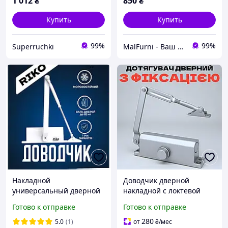
1 012
₴
850
₴
Купить
Купить
99%
99%
Superruchki
MalFurni - Ваш надійний партнер з меблевої та дверної фурнітури
Накладной
Доводчик дверной
универсальный дверной
накладной с локтевой
доводчик RIKO EN4 с
тягой и фиксацией
Готово к отправке
Готово к отправке
локтевой тягой,
открытого положения
гидравлический, 65 85 кг,
KEDR F-062 (вес двери 60-
280
5.0
(1)
от
₴
/мес