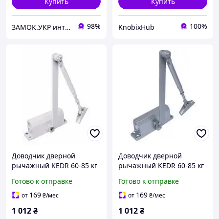
Купить
Купить
98%
100%
ЗАМОК.УКР интернет-магазин замков и фурнитуры
KnobixHub
Доводчик дверной
Доводчик дверной
рычажный KEDR 60-85 кг
рычажный KEDR 60-85 кг
(белый)
(серый)
Готово к отправке
Готово к отправке
169
169
от
₴
/мес
от
₴
/мес
1 012
₴
1 012
₴