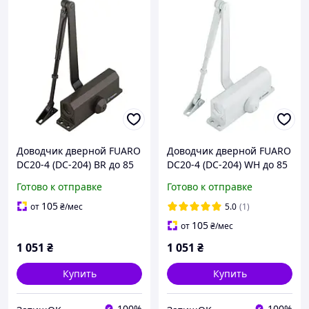
Доводчик дверной FUARO
Доводчик дверной FUARO
DC20-4 (DC-204) BR до 85
DC20-4 (DC-204) WH до 85
кг (коричневый)
кг (белый)
Готово к отправке
Готово к отправке
105
от
₴
/мес
5.0
(1)
105
от
₴
/мес
1 051
₴
1 051
₴
Купить
Купить
100%
100%