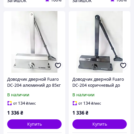
ЗатишОК
ЗатишОК
Доводчик дверной Fuaro
Доводчик дверной Fuaro
DC-204 алюминий до 85кг
DC-204 коричневый до
(Китай)
85кг (Китай)
В наличии
В наличии
134
134
от
₴
/мес
от
₴
/мес
1 336
₴
1 336
₴
Купить
Купить