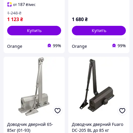
алюминиевый корпус
85 кг)
187
от
₴
/мес
1 248
₴
1 123
₴
1 680
₴
Купить
Купить
99%
99%
Orange
Orange
Доводчик дверной 65-
Доводчик дверний Fuaro
85кг (01-93)
DC-205 BL до 85 кг