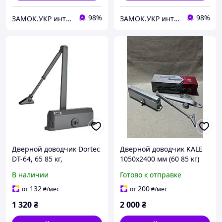
98%
98%
ЗАМОК.УКР интернет-магазин замков и фурнитуры
ЗАМОК.УКР интернет-магазин замков и фурнитуры
Дверной доводчик Dortec
Дверной доводчик KALE
DT-64, 65 85 кг,
1050x2400 мм (60 85 кг)
накладной, IP65, графит
Silver
В наличии
Готово к отправке
(Китай)
132
200
от
₴
/мес
от
₴
/мес
1 320
₴
2 000
₴