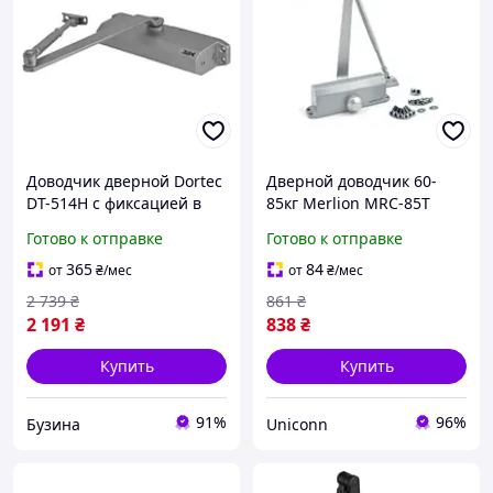
Доводчик дверной Dortec
Дверной доводчик 60-
DT-514H с фиксацией в
85кг Merlion MRC-85T
открытом положении 45-
серебро
Готово к отправке
Готово к отправке
85 кг 248x45x72 мм
серебро buzyna
365
84
от
₴
/мес
от
₴
/мес
2 739
₴
861
₴
2 191
₴
838
₴
Купить
Купить
91%
96%
Бузина
Uniconn