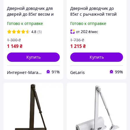
Дверной доводчик для
Дверной доводчик до
дверей до 85кг весом и
85кг с рычажной тягой
шириной до 950мм.
Rico 1500, Белый /
Готово к отправке
Готово к отправке
хорошего качества,
Доводчик дверной /
гарантия 1 Год
Доводчик на входную
202
4.8
(5)
от
₴
/мес
дверь
1 300
₴
1 736
₴
1 149
₴
1 215
₴
Купить
Купить
91%
99%
Интернет-Магазин Безопасности
GeLaris