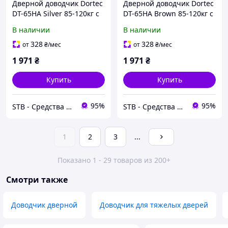
Дверной доводчик Dortec
Дверной доводчик Dortec
DT-65HA Silver 85-120кг с
DT-65HA Brown 85-120кг с
фиксацией дверей в
фиксацией дверей в
В наличии
В наличии
открытом положении (63-
открытом положении (63-
00069)
00070)
328
328
от
₴
/мес
от
₴
/мес
1 971
₴
1 971
₴
Купить
Купить
95%
95%
STB - Средства Технической Безопасности
STB - Средства Технической Безопасности
1
2
3
...
Показано 1 - 29 товаров из 200+
Смотри также
Доводчик дверной
Доводчик для тяжелых дверей