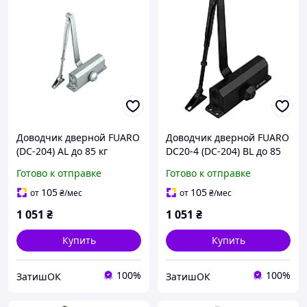
Доводчик дверной FUARO
Доводчик дверной FUARO
(DC-204) AL до 85 кг
DC20-4 (DC-204) BL до 85
(алюминий)
кг (черный)
Готово к отправке
Готово к отправке
105
105
от
₴
/мес
от
₴
/мес
1 051
₴
1 051
₴
Купить
Купить
100%
100%
ЗатишОК
ЗатишОК