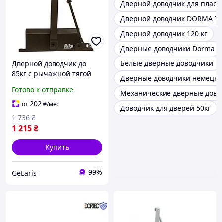
Дверной доводчик для пласт
Дверной доводчик DORMA TS
Дверной доводчик 120 кг
Дверные доводчики Dorma
Белые дверные доводчики
Дверной доводчик до
85кг с рычажной тягой
Дверные доводчики немецки
Riko 1500, Коричневый /
Готово к отправке
Механические дверные дово
Доводчик на входную
дверь / Доводчик
202
от
₴
/мес
Доводчик для дверей 50кг
дверной
1 736
₴
1 215
₴
Купить
99%
GeLaris