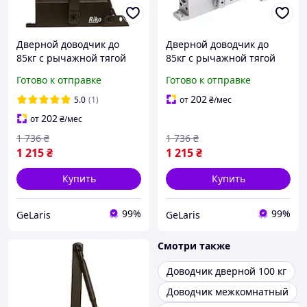
Дверной доводчик до
Дверной доводчик до
85кг с рычажной тягой
85кг с рычажной тягой
Rico 1500, Коричневый /
Riko 1500, Белый /
Готово к отправке
Готово к отправке
Доводчик на входную
Доводчик дверной /
дверь / Доводчик
Доводчик на входную
202
5.0
(1)
от
₴
/мес
дверной
дверь
202
от
₴
/мес
1 736
₴
1 736
₴
1 215
₴
1 215
₴
Купить
Купить
99%
99%
GeLaris
GeLaris
Смотри также
Доводчик дверной 100 кг
Доводчик межкомнатный