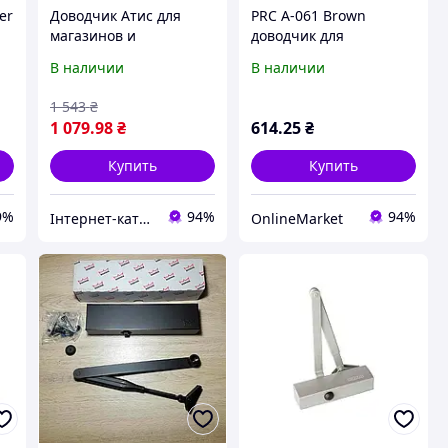
er
Доводчик Атис для
PRC A-061 Brown
магазинов и
доводчик для
коммерческих зданий
противопожарных
В наличии
В наличии
899208PE3
дверей, AM652E8042
1 543
₴
1 079
.98
₴
614
.25
₴
Купить
Купить
9%
94%
94%
Інтернет-каталог знижок "MODNO"
OnlineMarket