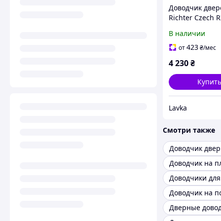
Доводчик двер
Richter Czech R
для противоп
В наличии
дверей
423
от
₴
/мес
4 230
₴
Купит
Lavka
Смотри также
Доводчик две