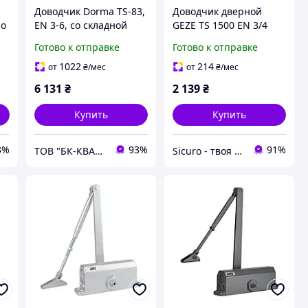
Доводчик Dorma TS-83,
Доводчик дверной
со
EN 3-6, со складной
GEZE TS 1500 ЕN 3/4
й
тягой, коричневый
Gray с локтевой тягой
Готово к отправке
Готово к отправке
1022
214
от
₴
/мес
от
₴
/мес
6 131
₴
2 139
₴
Купить
Купить
3%
93%
91%
ТОВ "БК-КВАЛІТЄТ"
Sicuro - твоя вселенная комфорта и безопасности