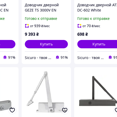
ной
Доводчик дверной
Доводчик дверной AT
BC ЕN
GEZE TS 3000V ЕN
DC-602 White
ктевой
1/2/3/4 Gray cо
вке
Готово к отправке
Готово к отправке
скользящей тягой
939
70
от
₴
/мес
от
₴
/мес
9 393
₴
698
₴
ь
Купить
Купить
91%
91%
9
Sicuro - твоя вселенная комфорта и безопасности
Sicuro - твоя вселенная комфорта и безопасности