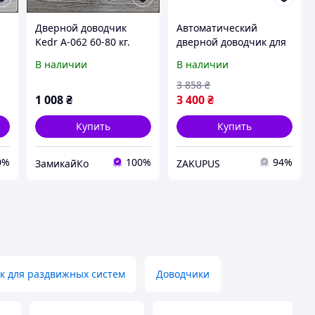
Дверной доводчик
Автоматический
Kedr A-062 60-80 кг.
дверной доводчик для
серый
дверей RYOBI D-2055V
В наличии
В наличии
Grey anthracite (99-
00012876)
3 858
₴
1 008
₴
3 400
₴
Купить
Купить
0%
100%
94%
ЗамикайКо
ZAKUPUS
к для раздвижных систем
Доводчики