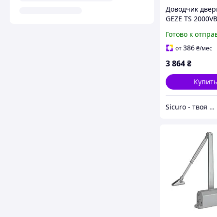
Доводчик двер
GEZE TS 2000V
3/4/5 Gray с ло
Готово к отпра
тягой
386
от
₴
/мес
3 864
₴
Купит
Sicuro - твоя вселенная комфорта и безопасности