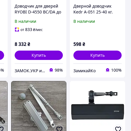
Доводчик для дверей
Дверной доводчик
RYOBI D-4550 BC/DA до
Kedr A-051 25-40 кг.
о
200кг 1600мм Fire
белый
В наличии
В наличии
черный (Япония)
833
от
₴
/мес
8 332
₴
598
₴
Купить
Купить
4%
98%
100%
ЗАМОК.УКР интернет-магазин замков и фурнитуры
ЗамикайКо