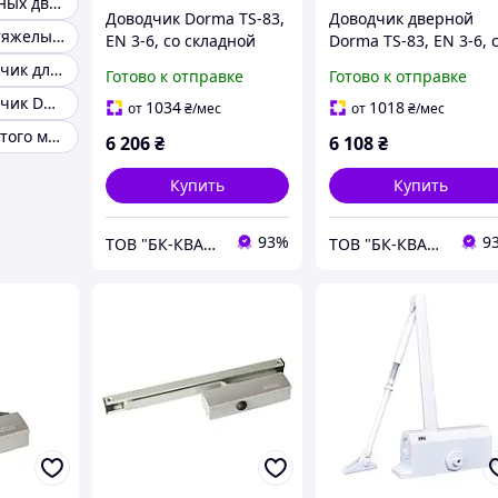
Доводчик входных дверей
Доводчик Dorma TS-83,
Доводчик дверной
Доводчик для тяжелых дверей
EN 3-6, со складной
Dorma TS-83, EN 3-6, 
тягой, серебро
складной тягой, белы
Дверной доводчик для пластиковых дверей
Готово к отправке
Готово к отправке
Дверной доводчик DORMA TS 83
1034
1018
от
₴
/мес
от
₴
/мес
Доводчик скрытого монтажа
6 206
₴
6 108
₴
Купить
Купить
93%
9
ТОВ "БК-КВАЛІТЄТ"
ТОВ "БК-КВАЛІТЄТ"