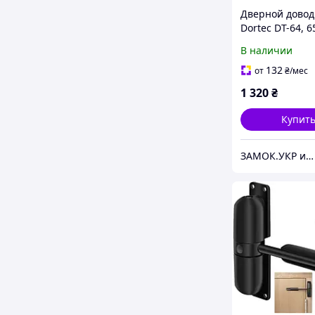
Дверной довод
Dortec DT-64, 65
накладной, IP6
В наличии
серебряный (К
132
от
₴
/мес
1 320
₴
Купит
ЗАМОК.УКР интернет-магазин замков и фурнитуры