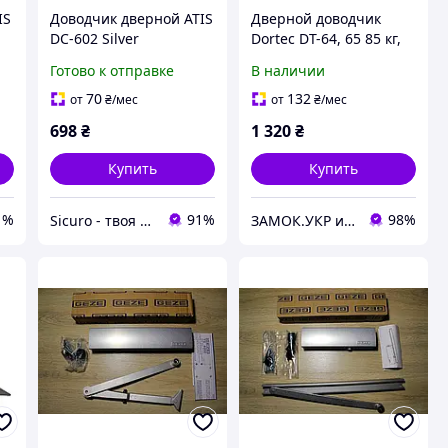
IS
Доводчик дверной ATIS
Дверной доводчик
DC-602 Silver
Dortec DT-64, 65 85 кг,
накладной, IP65,
Готово к отправке
В наличии
графит (Китай)
70
132
от
₴
/мес
от
₴
/мес
698
₴
1 320
₴
Купить
Купить
1%
91%
98%
Sicuro - твоя вселенная комфорта и безопасности
ЗАМОК.УКР интернет-магазин замков и фурнитуры