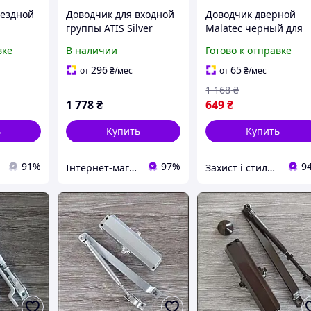
ъездной
Доводчик для входной
Доводчик дверной
группы ATIS Silver
Malatec черный для
дчик на
класс DIN 3-4-5-6
установки на двери д
вке
В наличии
Готово к отправке
,
6K7E2686C1
60 кг с плавным
входных
бесшумным
296
65
от
₴
/мес
от
₴
/мес
закрыванием
1 168
₴
1 778
₴
649
₴
ь
Купить
Купить
91%
97%
9
Інтернет-магазин enJoy
Захист і стиль — в одному магазині