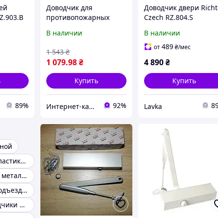
ей
Доводчик для
Доводчик двери Richt
Z.903.B
противопожарных
Czech RZ.804.S
ожарных
дверей Атис 60 кг
серебристый для
В наличии
В наличии
899208PX3
входных и
противопожарных
489
от
₴
/мес
1 543
₴
дверей
1 079
.98
₴
4 890
₴
ь
Купить
Купить
89%
92%
8
Интернет-каталог скидок "BAGSPACE.ua"
Lavka
рной
Доводчик на пластиковые двери
Доводчики для металлических дверей
Доводчик на подъездную дверь
Дверные доводчики дверей