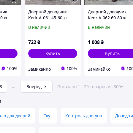
чик
Дверной доводчик
Дверной доводчик
0 кг.
Kedr A-061 45-60 кг.
Kedr A-062 60-80 кг.
серый
коричневый
В наличии
В наличии
722
₴
1 008
₴
ь
Купить
Купить
100%
100%
10
ЗамикайКо
ЗамикайКо
3
...
Вперед
Показано 1 - 29 товаров из 300+
е
кло для дверей
Скут
Контроль доступа
Доводчи