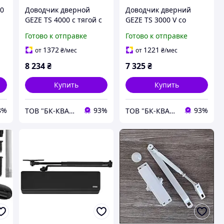
00
Доводчик дверной
Доводчик дверний
GEZE TS 4000 с тягой с
GEZE TS 3000 V со
фиксацией, серебро
скользящей шиной,
Готово к отправке
Готово к отправке
серебро
1372
1221
от
₴
/мес
от
₴
/мес
8 234
₴
7 325
₴
Купить
Купить
8%
93%
93%
ТОВ "БК-КВАЛІТЄТ"
ТОВ "БК-КВАЛІТЄТ"