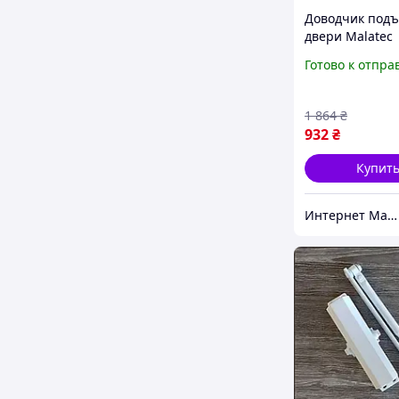
Доводчик под
двери Malatec
(Польша), Дово
Готово к отпра
дверь уличный
Доводчик для 
дверей, MTS
1 864
₴
932
₴
Купит
Интернет Магазин "StepShop"