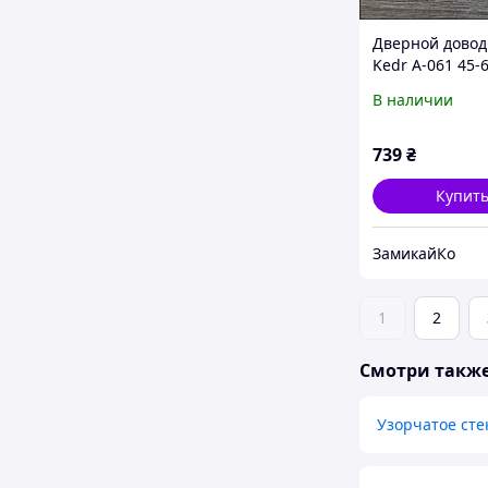
Дверной довод
Kedr A-061 45-6
белый
В наличии
739
₴
Купит
ЗамикайКо
1
2
Смотри такж
Узорчатое сте