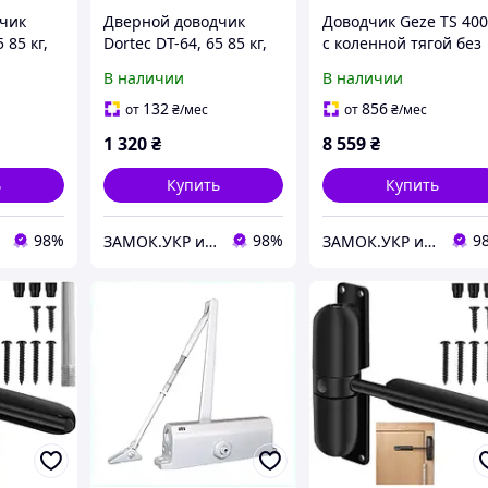
чик
Дверной доводчик
Доводчик Geze TS 40
 85 кг,
Dortec DT-64, 65 85 кг,
с коленной тягой без
5,
накладной, IP65, белый
фиксации до 120 кг,
В наличии
В наличии
итай)
(Китай)
коричневый
(Германия)
132
856
от
₴
/мес
от
₴
/мес
1 320
₴
8 559
₴
ь
Купить
Купить
98%
98%
9
ЗАМОК.УКР интернет-магазин замков и фурнитуры
ЗАМОК.УКР интернет-магазин замков и фурнитуры