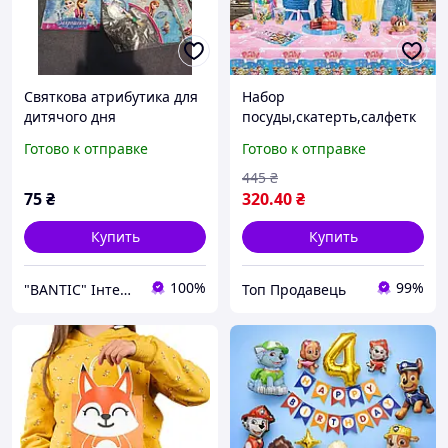
Святкова атрибутика для
Набор
дитячого дня
посуды,скатерть,салфетк
народження на тематику
и,гирлянда для детского
Готово к отправке
Готово к отправке
Frozen Холодне серце
дня рождения в стиле
Ельза
Патруль Wirhaut
445
₴
.УЦЕНКА-без стаканчи
75
₴
320
.40
₴
Купить
Купить
100%
99%
"BANTIC" Інтернет магазин
Топ Продавець