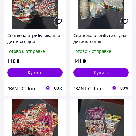
Святкова атрибутика для
Святкова атрибутика для
дитячого дня
дитячого дня
народження на тематику
народження на тематику
Готово к отправке
Готово к отправке
Pirate
Teddy
110
₴
141
₴
Купить
Купить
100%
100%
"BANTIC" Інтернет магазин
"BANTIC" Інтернет магазин