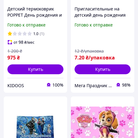
Детский термоковрик
Пригласительные на
POPPET День рождения и
детский день рождения
Веселые фигурки,
Шарики, 10 шт
Готово к отправке
Готово к отправке
200х180x1см + сумка
(PP038-200). Термо
1.0
(1)
98
от
₴
/мес
1 200
₴
12
₴/упаковка
975
₴
7
.20
₴/упаковка
Купить
Купить
100%
98%
KIDOOS
Мега Праздник – магазин аксессуаров для праздника и все для оформления воздушными шарами ОПТ.