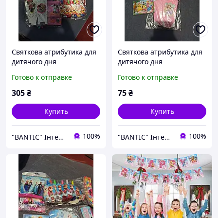
Святкова атрибутика для
Святкова атрибутика для
дитячого дня
дитячого дня
народження на тематику
народження на тематику
Готово к отправке
Готово к отправке
Minnie mouse Мінні Маус
Sofia the first Принцеса
Софія
305
₴
75
₴
Купить
Купить
100%
100%
"BANTIC" Інтернет магазин
"BANTIC" Інтернет магазин