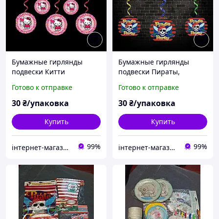
Бумажные гирлянды
Бумажные гирлянды
подвески Китти
подвески Пираты,
декоративное украшение
декоративное украшение
Готово к отправке
Готово к отправке
декор для детского дня
декор для детского дня
рождения комплект 5 шт
рождения комплект 5 шт
30
₴/упаковка
30
₴/упаковка
Купить
Купить
99%
99%
інтернет-магазин Теремок
інтернет-магазин Теремок