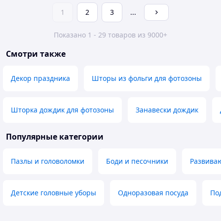
1
2
3
...
Показано 1 - 29 товаров из 9000+
Смотри также
Декор праздника
Шторы из фольги для фотозоны
Шторка дождик для фотозоны
Занавески дождик
Популярные категории
Пазлы и головоломки
Боди и песочники
Развива
Детские головные уборы
Одноразовая посуда
По