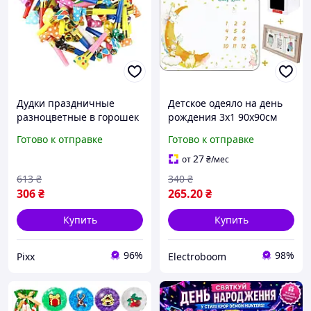
Дудки праздничные
Детское одеяло на день
разноцветные в горошек
рождения 3x1 90x90см
100 шт язычки, свистки
Готово к отправке
Готово к отправке
для дня рождения,
детского праздника,
27
от
₴
/мес
вечеринки, яркие pix
613
₴
340
₴
306
₴
265
.20
₴
Купить
Купить
96%
98%
Pixx
Electroboom