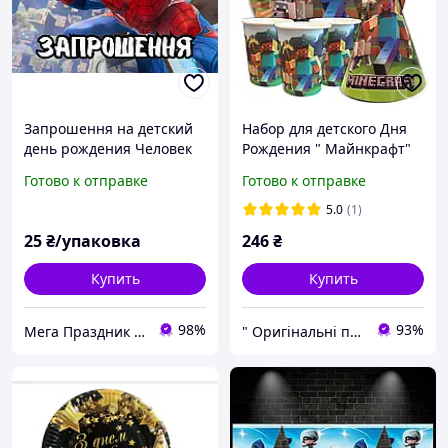
Запрошення на детский
Набор для детского Дня
день рождения Человек
Рождения " Майнкрафт"
паук - 2, 10 шт
Тарелки -10 шт.
Готово к отправке
Готово к отправке
Стаканчики - 10 шт.
Колпачки - 10 шт.
5.0
(1)
25
₴/упаковка
246
₴
Купить
Купить
98%
93%
Мега Праздник – магазин аксессуаров для праздника и все для оформления воздушными шарами ОПТ.
" Оригінальні подарунки " Інтернет - магазин ( оригинальныеподарки.com )