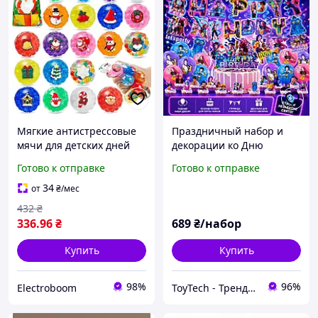
Мягкие антистрессовые
Праздничный набор и
мячи для детских дней
декорации ко Дню
рождения, в комплекте 16
Рождения Кпоп Охотники
Готово к отправке
Готово к отправке
шт
на Демонов KPop Demon
Hunters
34
от
₴
/мес
432
₴
336
.96
₴
689
₴/набор
Купить
Купить
98%
96%
Electroboom
ToyTech - Трендовые Игрушки и Гаджеты 2025