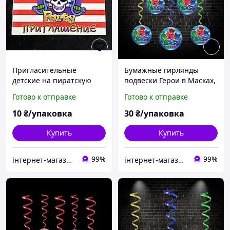
Пригласительные
Бумажные гирлянды
детские на пиратскую
подвески Герои в Масках,
вечеринку 10 шт,
декоративное украшение
Готово к отправке
Готово к отправке
открытка приглашение
для детского дня
на детский день
рождения комплект 5 шт
10
₴/упаковка
30
₴/упаковка
рождения
Купить
Купить
99%
99%
інтернет-магазин Теремок
інтернет-магазин Теремок