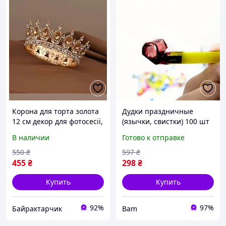
Корона для торта золота
Дудки праздничные
12 см декор для фотосесії,
(язычки, свистки) 100 шт
дитячого свята, дня
набор для дня рождения,
В наличии
Готово к отправке
народження
детского праздника,
вечеринки, яркие
550
₴
597
₴
разноцветные
455
₴
298
₴
аксессуары
Купить
Купить
92%
97%
Байрактарчик
Bam