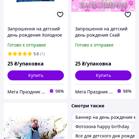
Запрошення на детский
Запрошення на детский
день рождения Холодное
день рождения Скай
Сердце FROZEN,10 шт
Щенячий патруль, 10 шт
Готово к отправке
Готово к отправке
5.0
(1)
25
₴/упаковка
25
₴/упаковка
Купить
Купить
98%
98%
Мега Праздник – магазин аксессуаров для праздника и все для оформления воздушными шарами ОПТ.
Мега Праздник – магазин аксессуаров для праздника и все для оформления воздушными шарами ОПТ.
Смотри также
Баннер на день рождения м
Фотозона happy birthday
Все для детского дня рожден