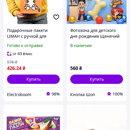
Подарочные пакети
Фотозона для детского
LIMAH с ручкой для
дня рождения Щенячий
детских дней рождений
Патруль, 4 года
Готово к отправке
В наличии
43
от
₴
/мес
576
₴
426
.24
₴
560
₴
Купить
Купить
98%
100%
Electroboom
Кнопка Шоп