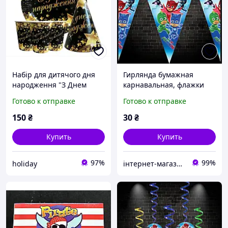
Набір для дитячого дня
Гирлянда бумажная
народження "З Днем
карнавальная, флажки
Народженя зірки" Тарілки
вымпелы Герои в масках
Готово к отправке
Готово к отправке
-10 шт Стаканчики - 10
для детского дня
шт Ковпачки - 10 шт
рождения 2 м атласная
150
₴
30
₴
лента
Купить
Купить
97%
99%
holiday
інтернет-магазин Теремок