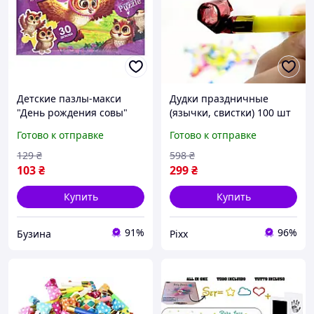
Детские пазлы-макси
Дудки праздничные
"День рождения совы"
(язычки, свистки) 100 шт
Mx30-07-04, 30 элементов
набор для дня рождения,
Готово к отправке
Готово к отправке
buzyna
детского праздника,
вечеринки, яркие
129
₴
598
₴
разноцветные
103
₴
299
₴
аксессуары
Купить
Купить
91%
96%
Бузина
Pixx