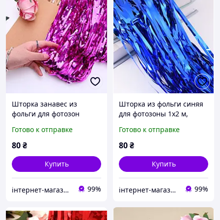
Шторка занавес из
Шторка из фольги синяя
фольги для фотозон
для фотозоны 1х2 м,
Малиновая 1х2 метра
декоративная
Готово к отправке
Готово к отправке
шторка дождик
фольгированная синяя
фольгированная
шторка
80
₴
80
₴
Купить
Купить
99%
99%
інтернет-магазин Теремок
інтернет-магазин Теремок