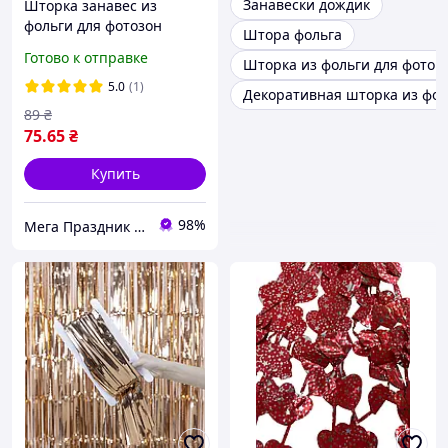
Занавески дождик
Шторка занавес из
фольги для фотозон
Штора фольга
Писюнчики розовое
Готово к отправке
Шторка из фольги для фото з
золото 1х2 метра
5.0
(1)
Декоративная шторка из фол
89
₴
75
.65
₴
Купить
98%
Мега Праздник – магазин аксессуаров для праздника и все для оформления воздушными шарами ОПТ.