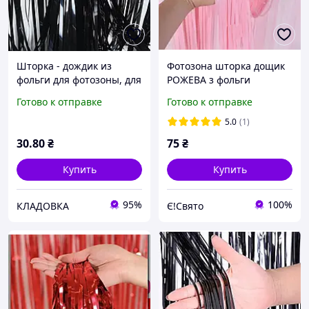
Шторка - дождик из
Фотозона шторка дощик
фольги для фотозоны, для
РОЖЕВА з фольги
декорирования зала,
100х200см
Готово к отправке
Готово к отправке
Черная, Кладовка
5.0
(1)
30
.80
₴
75
₴
Купить
Купить
95%
100%
КЛАДОВКА
Є!Свято