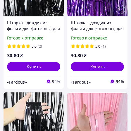
Шторка - дождик из
Шторка - дождик из
фольги для фотозоны, для
фольги для фотозоны, для
декорирования зала,
декорирования зала,
Готово к отправке
Готово к отправке
Черная
Фиолетовая
5.0
(2)
5.0
(1)
30
.80
₴
30
.80
₴
Купить
Купить
94%
94%
«Fardous»
«Fardous»