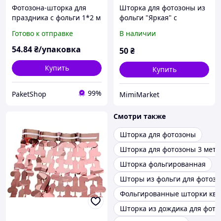
Фотозона-шторка для
Шторка для фотозоны из
праздника с фольги 1*2 м
фольги "Яркая" с
квадратная
разноцветными
Готово к отправке
В наличии
полосками
54
.84
₴/упаковка
50
₴
Купить
Купить
99%
PaketShop
MimiMarket
Смотри также
Шторка для фотозоны
Шторка для фотозоны 3 метр
Шторка фольгированная
Шторы из фольги для фотоз
Фольгированные шторки ква
Шторка из дождика для фото