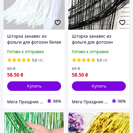
Шторка занавес из
Шторка занавес из
фольги для фотозон белая
фольги для фотозон
1х2 метра
черная 1х2 метра
Готово к отправке
Готово к отправке
5.0
(4)
5.0
(4)
65
₴
65
₴
58
.50
₴
58
.50
₴
Купить
Купить
98%
98%
Мега Праздник – магазин аксессуаров для праздника и все для оформления воздушными шарами ОПТ.
Мега Праздник – магазин аксессуаров для праздника и все для оформления воздушными шарами ОПТ.