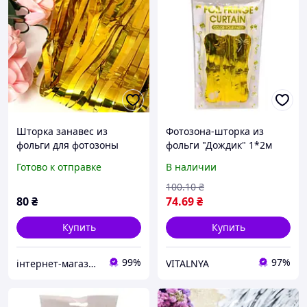
Шторка занавес из
Фотозона-шторка из
фольги для фотозоны
фольги "Дождик" 1*2м
золотая 1х2 м,
1.6мкр., золотая
Готово к отправке
В наличии
декоративная шторка
золото
100
.10
₴
80
₴
74
.69
₴
Купить
Купить
99%
97%
інтернет-магазин Теремок
VITALNYA