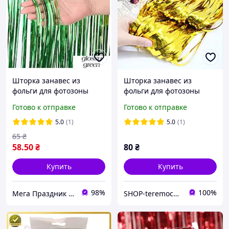
Шторка занавес из
Шторка занавес из
фольги для фотозоны
фольги для фотозоны
зелёная, 1х2 метра
золотая 1х2 м,
Готово к отправке
Готово к отправке
декоративная шторка
фольгированная золото
5.0
(1)
5.0
(1)
65
₴
58
.50
₴
80
₴
Купить
Купить
98%
100%
Мега Праздник – магазин аксессуаров для праздника и все для оформления воздушными шарами ОПТ.
SHOP-teremochek Интернет магазин