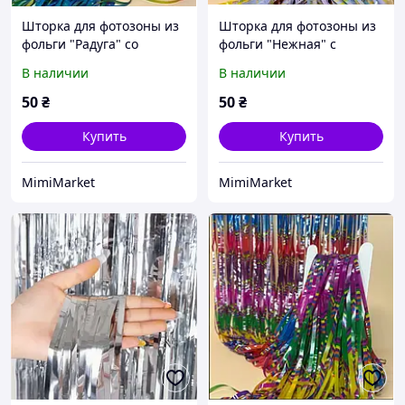
Шторка для фотозоны из
Шторка для фотозоны из
фольги "Радуга" со
фольги "Нежная" с
звездочками
разноцветными
В наличии
В наличии
полосками
50
₴
50
₴
Купить
Купить
MimiMarket
MimiMarket