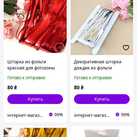
Шторка из фольги
Декоративная шторка
красная для фотозоны
дождик из фольги
1х2 м
серебряная 1х2 м,
Готово к отправке
Готово к отправке
шторка для праздничной
фотозоны серебро
80
₴
80
₴
Купить
Купить
99%
99%
інтернет-магазин Теремок
інтернет-магазин Теремок