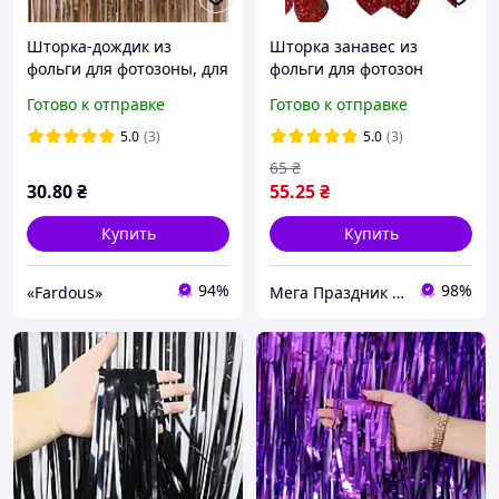
Шторка-дождик из
Шторка занавес из
фольги для фотозоны, для
фольги для фотозон
декорирования зала,
Сердца красные с
Готово к отправке
Готово к отправке
Золотая
звездочками 1х2 метра
5.0
(3)
5.0
(3)
65
₴
30
.80
₴
55
.25
₴
Купить
Купить
94%
98%
«Fardous»
Мега Праздник – магазин аксессуаров для праздника и все для оформления воздушными шарами ОПТ.