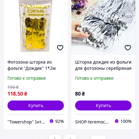
Фотозона-шторка из
Шторка дождик из фольги
фольги "Дождик" 1*2м
для фотозоны серебряная
1.6мкр., золотая
1х2 м, шторка для декора
Готово к отправке
Готово к отправке
Комбинированный
фольгированная серебро
Золотой (300836)
150
₴
118
.50
₴
80
₴
Купить
Купить
92%
100%
"Towershop" Інтернет-магазин
SHOP-teremochek Интернет магазин