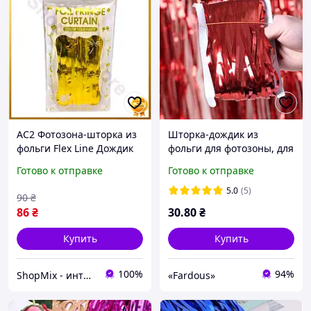
AC2 Фотозона-шторка из
Шторка-дождик из
фольги Flex Line Дождик
фольги для фотозоны, для
1*2м золотая для
декорирования зала,
Готово к отправке
Готово к отправке
праздничных
Красная
мероприятий декор для
5.0
(5)
90
₴
фотос DE
86
₴
30
.80
₴
Купить
Купить
100%
94%
ShopMix - интернет-магазин сумок и аксессуаров
«Fardous»