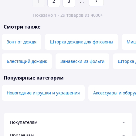
1
2
3
...
Показано 1 - 29 товаров из 4000+
Смотри также
Зонт от дождя
Шторка дождик для фотозоны
Миш
Блестящий дождик
Занавески из фольги
Шторка 
Популярные категории
Новогодние игрушки и украшения
Аксессуары и обор
Покупателям
Продавцам