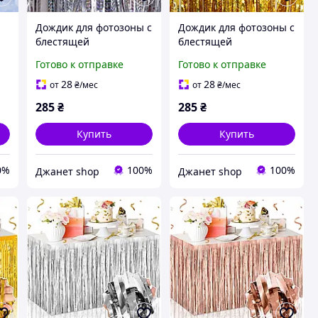
ы
Дождик для фотозоны с
Дождик для фотозоны с
блестящей
блестящей
голограммой 2 м на 1 м
голограммой 2 м на 1 м
Готово к отправке
Готово к отправке
серебристый
золотистый
28
28
от
₴
/мес
от
₴
/мес
285
₴
285
₴
Купить
Купить
0%
100%
100%
Джанет shop
Джанет shop