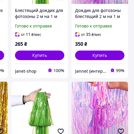
ля
Блестящий дождик для
Дождик для фотозоны
фотозоны 2 м на 1 м
блестящий 2 м на 1 м
салатовый
перламутрово-
Готово к отправке
Готово к отправке
рожевий
11
35
от
₴
/мес
от
₴
/мес
265
₴
350
₴
Купить
Купить
9%
100%
99%
Janet-shop
Jannet (интернет-магазин)