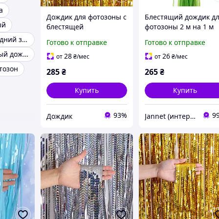
а
Дождик для фотозоны с
Блестящий дождик д
ый
блестящей
фотозоны 2 м на 1 м
голограммой 2 м на 1 м
салатовый
Дождик новогодний зеленый
Готово к отправке
Готово к отправке
золотистый
Фольгированный дождик
28
26
от
₴
/мес
от
₴
/мес
тозон
285
₴
265
₴
Купить
Купить
93%
9
Дождик
Jannet (интернет-магазин)