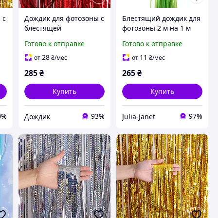
 с
Дождик для фотозоны с
Блестящий дождик для
блестящей
фотозоны 2 м на 1 м
 м
голограммой 2 м на 1 м
салатовый
Готово к отправке
Готово к отправке
красный
28
11
от
₴
/мес
от
₴
/мес
285
₴
265
₴
Купить
Купить
0%
93%
97%
Дождик
Julia-Janet