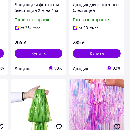
ы
Дождик для фотозоны
Дождик для фотозоны с
блестящий 2 м на 1 м
блестящей
голубой
голограммой 2 м на 1 м
Готово к отправке
Готово к отправке
серебристый
26
28
от
₴
/мес
от
₴
/мес
265
₴
285
₴
Купить
Купить
3%
93%
93%
Дождик
Дождик