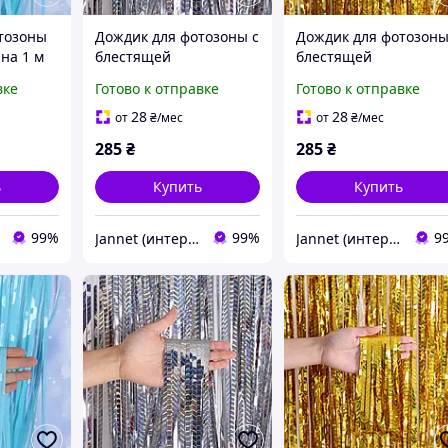
тозоны
Дождик для фотозоны с
Дождик для фотозоны
на 1 м
блестящей
блестящей
голограммой 2 м на 1 м
голограммой 2 м на 1
вке
Готово к отправке
Готово к отправке
серебристый
золотистый
28
28
от
₴
/мес
от
₴
/мес
285
₴
285
₴
ь
Купить
Купить
99%
99%
9
Jannet (интернет-магазин)
Jannet (интернет-магазин)