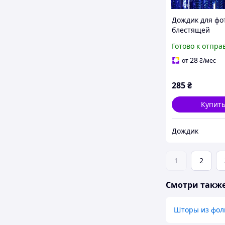
Дождик для фо
блестящей
голограммой 2 
Готово к отпра
синий
28
от
₴
/мес
285
₴
Купит
Дождик
1
2
Смотри такж
Шторы из фол