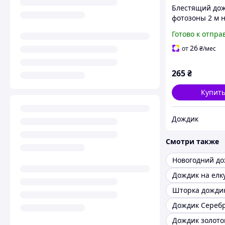
Блестящий дож
фотозоны 2 м н
салатовый
Готово к отпра
26
от
₴
/мес
265
₴
Купит
Дождик
Смотри также
Новогодний д
Дождик на елк
Дождик Сереб
Дождик золото