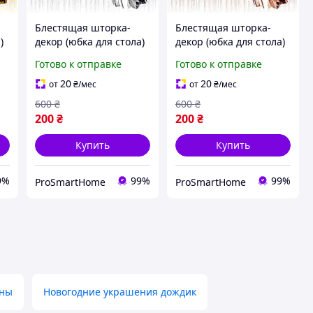
Блестящая шторка-
Блестящая шторка-
)
декор (юбка для стола)
декор (юбка для стола)
400 × 74 см,
400 × 74 см,
Готово к отправке
Готово к отправке
фольгированная
фольгированная
ы
мишура для фотозоны
мишура для фотозоны
20
20
от
₴
/мес
от
₴
/мес
а
и праздничного стола
и праздничного стола
600
₴
600
₴
200
₴
200
₴
Купить
Купить
9%
99%
99%
ProSmartHome
ProSmartHome
оны
Новогодние украшения дождик