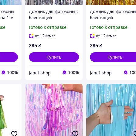
тозоны
Дождик для фотозоны с
Дождик для фотозоны
на 1 м
блестящей
блестящей
голограммой 2 м на 1 м
голограммой 2 м на 1
вке
Готово к отправке
Готово к отправке
серебристый
золотистый
12
12
от
₴
/мес
от
₴
/мес
285
₴
285
₴
ь
Купить
Купить
100%
100%
10
Janet-shop
Janet-shop