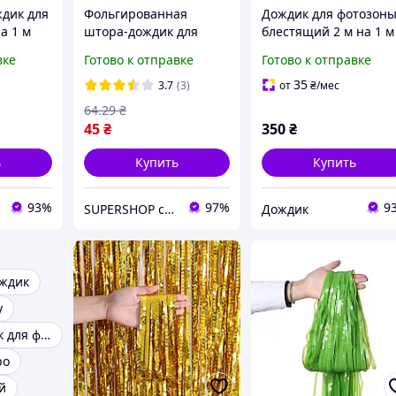
дик для
Фольгированная
Дождик для фотозон
а 1 м
штора-дождик для
блестящий 2 м на 1 м
фотозоны, золотая
перламутрово-
вке
Готово к отправке
Готово к отправке
100×200 см яркий фон
рожевий
для праздника и
35
3.7
(3)
от
₴
/мес
стильного декора
64
.29
₴
45
₴
350
₴
ь
Купить
Купить
93%
97%
9
SUPERSHOP супер цены, супер выбор, супер покупки!
Дождик
ождик
у
Шторка дождик для фотозоны
ро
й