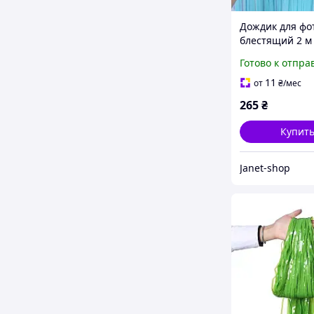
Дождик для фо
блестящий 2 м 
голубой
Готово к отпра
11
от
₴
/мес
265
₴
Купит
Janet-shop