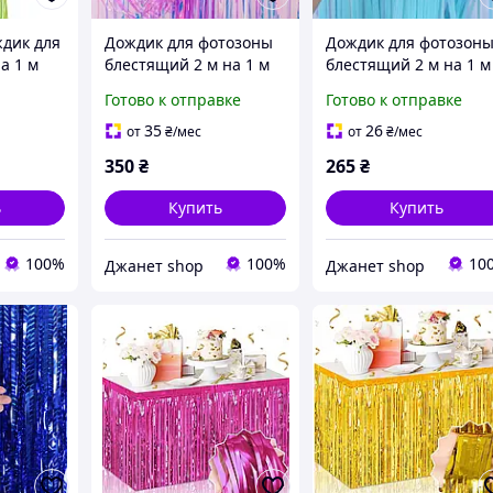
дик для
Дождик для фотозоны
Дождик для фотозон
а 1 м
блестящий 2 м на 1 м
блестящий 2 м на 1 м
перламутрово-
голубой
Готово к отправке
Готово к отправке
рожевий
35
26
от
₴
/мес
от
₴
/мес
350
₴
265
₴
ь
Купить
Купить
100%
100%
10
Джанет shop
Джанет shop