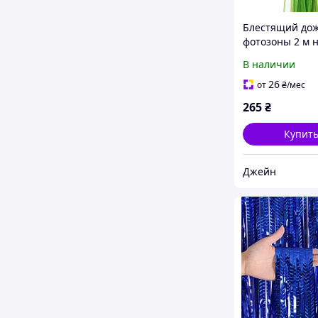
Блестящий дож
фотозоны 2 м н
салатовый
В наличии
26
от
₴
/мес
265
₴
Купит
Джейн