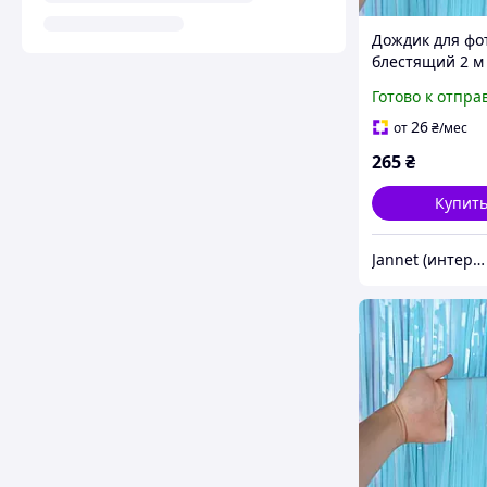
Дождик для фо
блестящий 2 м 
голубой
Готово к отпра
26
от
₴
/мес
265
₴
Купит
Jannet (интернет-магазин)