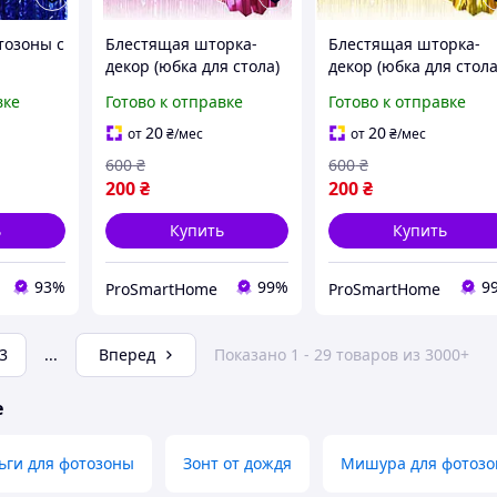
тозоны с
Блестящая шторка-
Блестящая шторка-
декор (юбка для стола)
декор (юбка для стола
м на 1 м
400 × 74 см,
400 × 74 см,
вке
Готово к отправке
Готово к отправке
фольгированная
фольгированная
мишура для фотозоны
мишура для фотозон
20
20
от
₴
/мес
от
₴
/мес
и праздничного стола
и праздничного стол
600
₴
600
₴
200
₴
200
₴
ь
Купить
Купить
93%
99%
9
ProSmartHome
ProSmartHome
3
...
Вперед
Показано 1 - 29 товаров из 3000+
е
ьги для фотозоны
Зонт от дождя
Мишура для фотоз