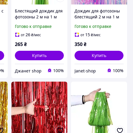
 с
Блестящий дождик для
Дождик для фотозоны
фотозоны 2 м на 1 м
блестящий 2 м на 1 м
 м
салатовый
перламутрово-
Готово к отправке
Готово к отправке
рожевий
26
15
от
₴
/мес
от
₴
/мес
265
₴
350
₴
Купить
Купить
9%
100%
100%
Джанет shop
Janet-shop