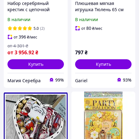
Набор серебряный
Плюшевая мягкая
крестик с цепочкой
игрушка Тюлень 65 см
подарок на день
тренды TikTok, декор для
В наличии
В наличии
рождения, крестины
детской комнаты,
детский
подарок на день
80
5.0
(2)
от
₴
/мес
рождения
396
от
₴
/мес
от
4 301
₴
от
3 956
.92
₴
797
₴
Купить
Купить
99%
93%
Магия Серебра
Gariel