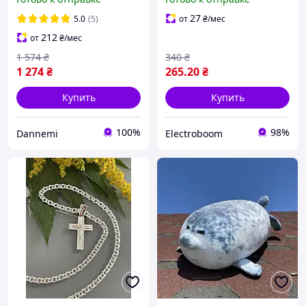
сладостью для ребенка,
Детские сладкие подарки
27
5.0
(5)
от
₴
/мес
34 шт
212
от
₴
/мес
1 574
₴
340
₴
1 274
₴
265
.20
₴
Купить
Купить
100%
98%
Dannemi
Electroboom