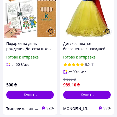
Подарки на день
Детское платье
рождения Детская школа
белоснежка с накидкой
- 25 коробок со 150
костюм белоснежки для
Готово к отправке
Готово к отправке
цветными карандашами
девочки на подарок на
для детей QR + 20
утренник садик день
50
от
₴
/мес
5.0
(1)
раскрасок - Детали дня
рождение
99
от
₴
/мес
рождения
1 099
₴
500
₴
989
.10
₴
Купить
Купить
92%
99%
Техномикс - интернет - магазин качественной техники, электроники и других товаров для дома и работы
MONOFIN_LIL