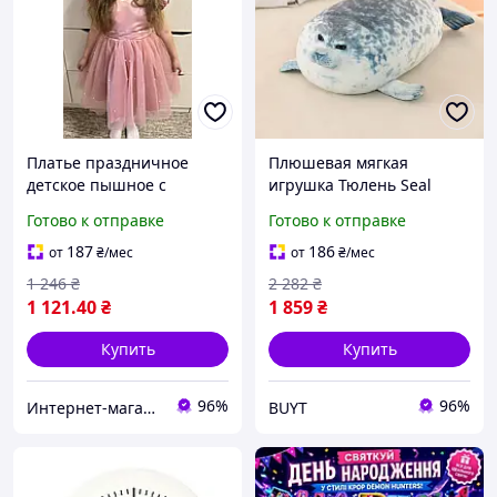
Платье праздничное
Плюшевая мягкая
детское пышное с
игрушка Тюлень Seal
фатином и жемчужинами
тренды TikTok декор для
Готово к отправке
Готово к отправке
на хлопковой подкладке
детской комнаты подарок
для девочки на
на день рождения BUYT
187
186
от
₴
/мес
от
₴
/мес
выпускной в садик, день
Плюшева мяка іграшка
1 246
₴
2 282
₴
рождения,
1 121
.40
₴
1 859
₴
Купить
Купить
96%
96%
Интернет-магазин "Korni"
BUYT