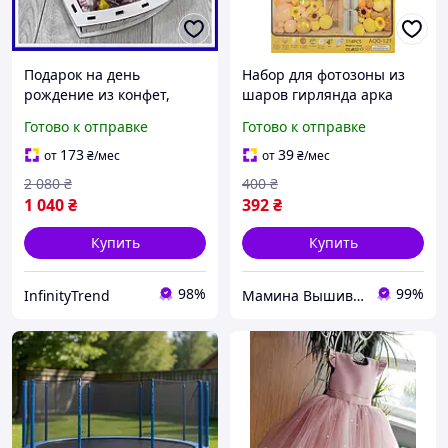
Подарок на день
Набор для фотозоны из
рождение из конфет,
шаров гирлянда арка
Детские сладкие подарки,
Пчелка на день рождения
Готово к отправке
Готово к отправке
Сладкий бокс для
детский 114 шт 1404-
девушек, Вкусные
9/AQQ-121
173
39
от
₴
/мес
от
₴
/мес
подарки
2 080
₴
400
₴
1 040
₴
392
₴
Купить
Купить
98%
99%
InfinityTrend
Мамина Вышивка