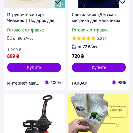
Игрушечный торт
Светильник «Детская
Чизкейк | Подарок для
метрика для мальчика»
именинника |
3D LED ночник с вашими
Готово к отправке
Готово к отправке
Деревянный торт на день
данными, 7 цветов,
рождения, детская
персональный подарок
90
от
₴
/мес
5.0
(1)
игровая еда для
на день рождения
72
от
₴
/мес
1 299
₴
чаепития
899
₴
720
₴
Купить
Купить
100%
98%
Интернет-магазин Smart&Green - все для твоего дома и сада
FARBAR