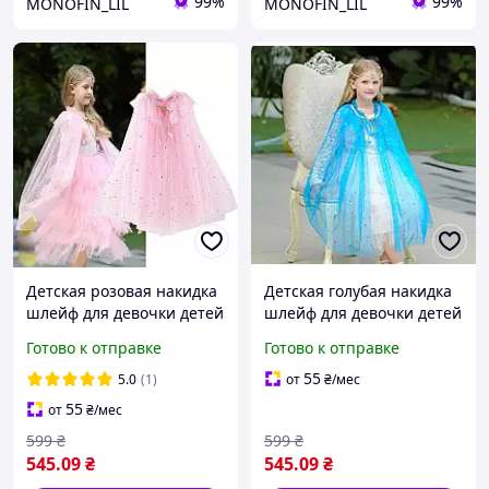
99%
99%
MONOFIN_LIL
MONOFIN_LIL
Детская розовая накидка
Детская голубая накидка
шлейф для девочки детей
шлейф для девочки детей
2 - 8 лет на праздник утро
2 - 8 лет на праздник утро
Готово к отправке
Готово к отправке
день рождения до платья
день рождения к платью
55
5.0
(1)
от
₴
/мес
55
от
₴
/мес
599
₴
599
₴
545
.09
₴
545
.09
₴