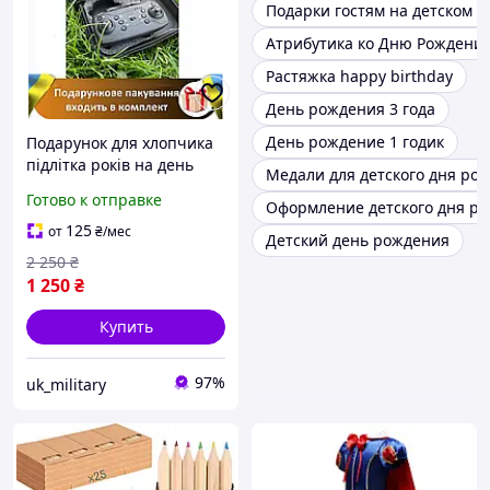
Подарки гостям на детском 
Атрибутика ко Дню Рождени
Растяжка happy birthday
День рождения 3 года
День рождение 1 годик
Подарунок для хлопчика
підлітка років на день
Медали для детского дня ро
народження новий рік
Готово к отправке
Оформление детского дня р
хороші дитячі
оригінальні іграшки
125
от
₴
/мес
Детский день рождения
хлопчиков
2 250
₴
1 250
₴
Купить
97%
uk_military