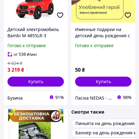
Детский электромобиль
Именные подарки на
Bambi M 4855LR-3
детский день рождения с
красный 2 в 1 buzyna
любимым героем
Готово к отправке
Готово к отправке
536
от
₴
/мес
4 024
₴
3 219
₴
50
₴
Купить
Купить
91%
98%
Бузина
Пасіка NEDAS - мед, горіхи, крем мед з ягодами и воскові свічки в подарункових наборах
Смотри также
Пиньята на день рождения
Баннер на день рождения м