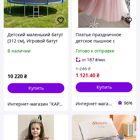
Детский маленький батут
Платье праздничное
(312 см), Игровой батут
детское пышное с
для детей, Батуты для
фатином и жемчужинами
В наличии
Готово к отправке
детей подарок на день
на хлопковой подкладке
рождения, XXK
для девочки на
187
от
₴
/мес
выпускной в садик, день
1 246
₴
рождения,
1 121
.40
₴
10 220
₴
Купить
Купить
96%
Интернет-магазин "Korni"
Интернет-магазин "КАРАПУЗИК"