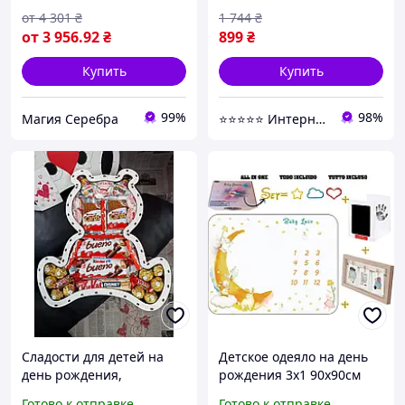
от
4 301
₴
1 744
₴
от
3 956
.92
₴
899
₴
Купить
Купить
99%
98%
Магия Серебра
⭐⭐⭐⭐⭐ Интернет магазин Добра Мама
Сладости для детей на
Детское одеяло на день
день рождения,
рождения 3x1 90x90см
Подарочный бокс со
Готово к отправке
Готово к отправке