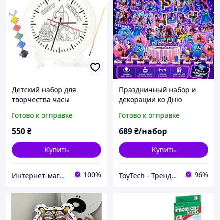
Детский набор для
Праздничный набор и
творчества часы
декорации ко Дню
раскраска На День
Рождения Кпоп Охотники
Готово к отправке
Готово к отправке
рождения 30 см (Г0160)
на Демонов KPop Demon
Hunters
550
₴
689
₴/набор
Купить
Купить
100%
96%
Интернет-магазин "Подарок"
ToyTech - Трендовые Игрушки и Гаджеты 2025