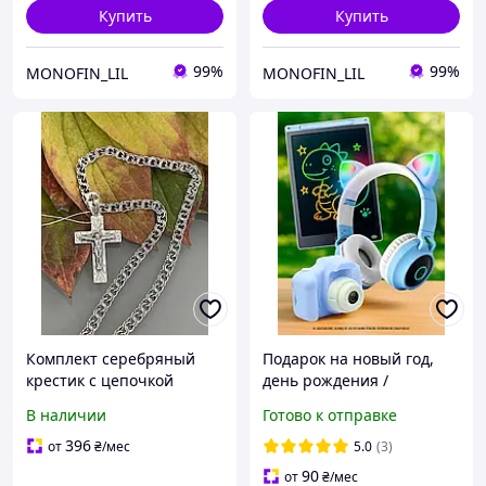
Купить
Купить
99%
99%
MONOFIN_LIL
MONOFIN_LIL
Комплект серебряный
Подарок на новый год,
крестик с цепочкой
день рождения /
подарок на день
Подарочный набор для
В наличии
Готово к отправке
рождения, крестины
девочки / Наушники +
детский
детский фотоаппарат +
396
от
₴
/мес
5.0
(3)
планшет
90
от
₴
/мес