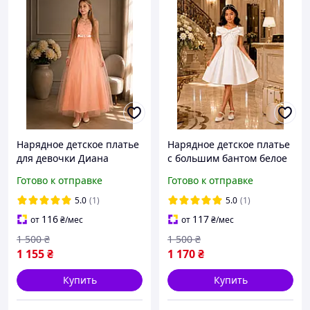
Нарядное детское платье
Нарядное детское платье
для девочки Диана
с большим бантом белое
персиковое длинное с
праздничное платье для
Готово к отправке
Готово к отправке
фатиновой юбкой и
девочки на выпускной,
кружевным лифом на
день рождения, свад
5.0
(1)
5.0
(1)
выпускной, день
116
117
от
₴
/мес
от
₴
/мес
рождения
1 500
₴
1 500
₴
1 155
₴
1 170
₴
Купить
Купить