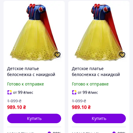
Детское платье
Детское платье
белоснежка с накидкой
белоснежка с накидкой
костюм белоснежки для
костюм белоснежки для
Готово к отправке
Готово к отправке
девочки на подарок на
девочки на подарок на
утренник садик день
утренник садик день
99
99
от
₴
/мес
от
₴
/мес
рождение
рождение
1 099
₴
1 099
₴
989
.10
₴
989
.10
₴
Купить
Купить