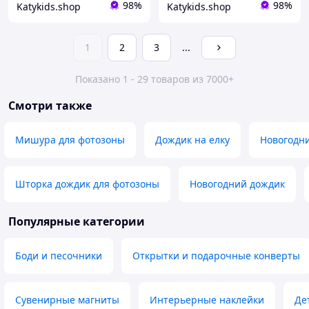
98%
98%
Katykids.shop
Katykids.shop
1
2
3
...
Показано 1 - 29 товаров из 7000+
Смотри также
Мишура для фотозоны
Дождик на елку
Новогодн
Шторка дождик для фотозоны
Новогодний дождик
Популярные категории
Боди и песочники
Открытки и подарочные конверты
Сувенирные магниты
Интерьерные наклейки
Де