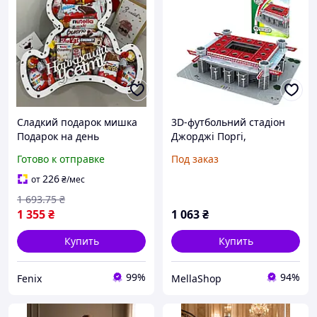
Сладкий подарок мишка
3D-футбольний стадіон
Подарок на день
Джорджі Поргі,
рождения из конфет
головоломка, модель
Готово к отправке
Под заказ
Детские сладкие подарки
блоку, набір дитячих
Сладкий бокс для дочки,
блоків, подарунки на
226
от
₴
/мес
сына, ребенка, крестника
день народження
1 693
.75
₴
(стадіон
1 355
₴
1 063
₴
Купить
Купить
99%
94%
Fenix
MellaShop