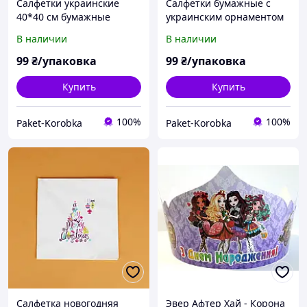
Салфетки украинские
Салфетки бумажные с
40*40 см бумажные
украинским орнаментом
Декоративные салфетки с
40*40 см Декоративные
В наличии
В наличии
орнаментом 10 шт
сервировочные салфетки
10 шт
99
₴/упаковка
99
₴/упаковка
Купить
Купить
100%
100%
Paket-Korobka
Paket-Korobka
Салфетка новогодняя
Эвер Афтер Хай - Корона