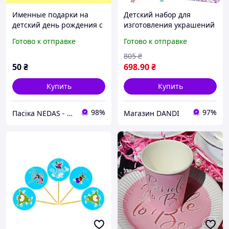
Именные подарки на
Детский набор для
детский день рождения с
изготовления украшений
любимым героем
107 элементов с коробкой
Готово к отправке
Готово к отправке
Kruzzel 20342
805
₴
50
₴
698
.90
₴
Купить
Купить
98%
97%
Пасіка NEDAS - мед, горіхи, крем мед з ягодами и воскові свічки в подарункових наборах
Магазин DANDI