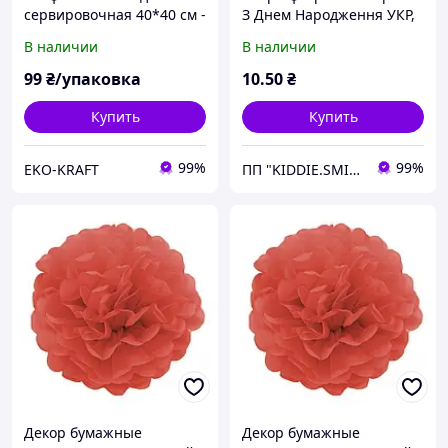
сервировочная 40*40 см -
З Днем Народження УКР,
10 шт Декоративная
Акция
В наличии
В наличии
Рождественская салфетка
99
₴/упаковка
10
.50
₴
Купить
Купить
99%
99%
EKO-KRAFT
ПП "KIDDIE.SMILE"
Декор бумажные
Декор бумажные