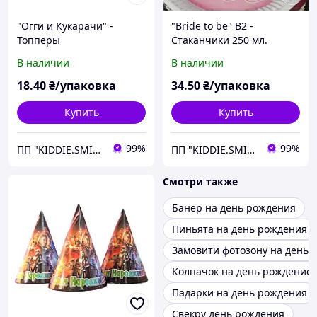
"Огги и Кукарачи" -
"Bride to be" В2 -
Топперы
Стаканчики 250 мл.
В наличии
В наличии
18
.40
₴/упаковка
34
.50
₴/упаковка
Купить
Купить
99%
99%
ПП "KIDDIE.SMILE"
ПП "KIDDIE.SMILE"
Смотри также
Банер на день рождения
Пиньята на день рождения
Замовити фотозону на день
Колпачок на день рождение
Падарки на день рождения
Свекру день рождения