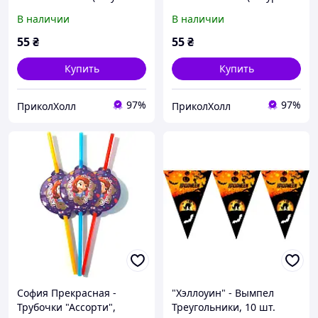
0001)
0003)
В наличии
В наличии
55
₴
55
₴
Купить
Купить
97%
97%
ПриколХолл
ПриколХолл
София Прекрасная -
"Хэллоуин" - Вымпел
Трубочки "Ассорти",
Треугольники, 10 шт.