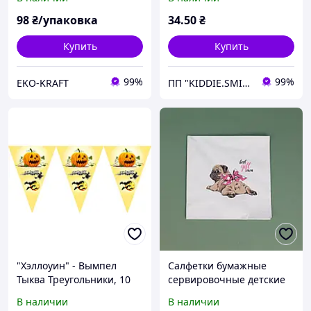
декоративные 10 шт
98
₴/упаковка
34
.50
₴
Купить
Купить
99%
99%
EKO-KRAFT
ПП "KIDDIE.SMILE"
"Хэллоуин" - Вымпел
Салфетки бумажные
Тыква Треугольники, 10
сервировочные детские
шт. флажков
праздничные с рисунком
В наличии
В наличии
"Мопс" 40*40 см 10 шт