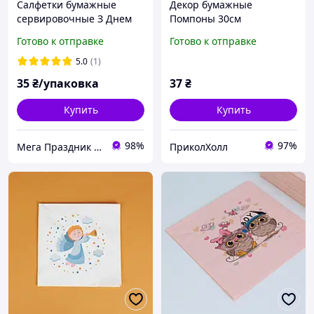
Салфетки бумажные
Декор бумажные
сервировочные З Днем
Помпоны 30см
Народження шарики, 20
(фиалковый 0004)
Готово к отправке
Готово к отправке
штук
5.0
(1)
35
₴/упаковка
37
₴
Купить
Купить
98%
97%
Мега Праздник – магазин аксессуаров для праздника и все для оформления воздушными шарами ОПТ.
ПриколХолл