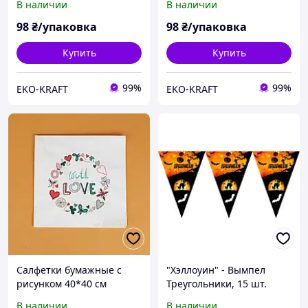
В наличии
В наличии
рисунком 10 шт
на День рождения 10 шт
98
₴/упаковка
98
₴/упаковка
Купить
Купить
99%
99%
EKO-KRAFT
EKO-KRAFT
Салфетки бумажные с
"Хэллоуин" - Вымпел
рисунком 40*40 см
Треугольники, 15 шт.
Свадебные салфетки
флажков
В наличии
В наличии