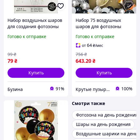
Набор воздушных шаров
Набор 75 воздушных
для создания фотозоны
шаров для фотозоны
"Happy Birthday" XT-186, 7
мужчине Happy birthday с
Готово к отправке
Готово к отправке
шт buzyna
бокалом и виски Серебро
и черный
64
от
₴
/мес
99
₴
756
₴
79
₴
643
.20
₴
Купить
Купить
91%
100%
Бузина
Крутые пузыри - праздник на максимум
Смотри также
Фотозона на день рождения
Шары на день рождения
Воздушные шарики на день 