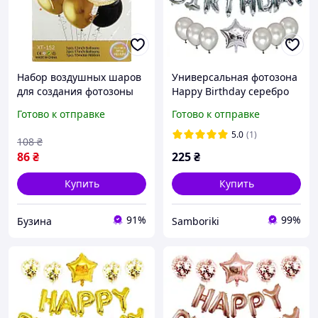
Набор воздушных шаров
Универсальная фотозона
для создания фотозоны
Happy Birthday серебро
"Happy Birthday" XT-152, 7
25 предметов
Готово к отправке
Готово к отправке
шт buzyna
5.0
(1)
108
₴
86
₴
225
₴
Купить
Купить
91%
99%
Бузина
Samboriki