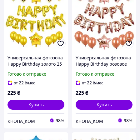
Универсальная фотозона
Универсальная фотозона
Happy Birthday золото 25
Happy Birthday розовое
предметов
золото 25 предметов
Готово к отправке
Готово к отправке
22
22
от
₴
/мес
от
₴
/мес
225
₴
225
₴
Купить
Купить
98%
98%
КНОПА_КОМ
КНОПА_КОМ