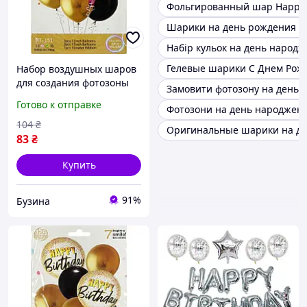
Фольгированный шар Happy 
Шарики на день рождения д
Набір кульок на день народ
Гелевые шарики С Днем Рож
Набор воздушных шаров
для создания фотозоны
Замовити фотозону на день
"Happy Birthday" XT-151, 7
Готово к отправке
Фотозони на день народжен
шт buzyna
104
₴
Оригинальные шарики на д
83
₴
Купить
91%
Бузина