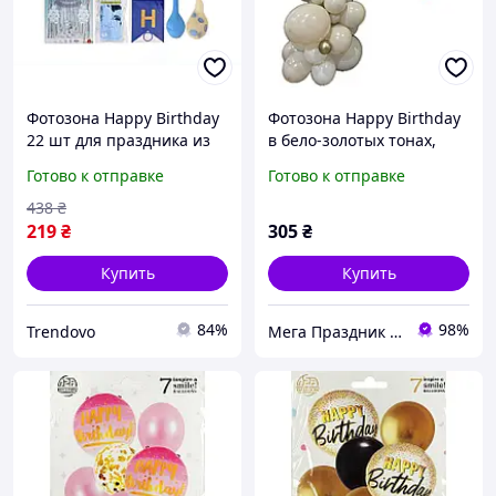
Фотозона Happy Birthday
Фотозона Happy Birthday
22 шт для праздника из
в бело-золотых тонах,
латекса и
латексные шары Gemar,
Готово к отправке
Готово к отправке
фольгированной пленки
набор для украшения
праздника
438
₴
219
₴
305
₴
Купить
Купить
84%
98%
Trendovo
Мега Праздник – магазин аксессуаров для праздника и все для оформления воздушными шарами ОПТ.