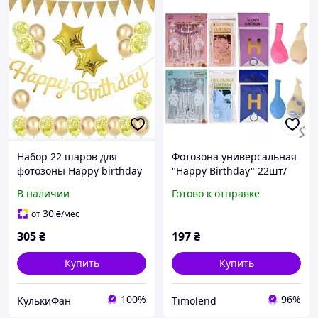
Набор 22 шаров для
Фотозона универсальная
фотозоны Happy birthday
"Happy Birthday" 22шт/
с треугольными
наб Топ продаж!
В наличии
Готово к отправке
флажками Золото
30
от
₴
/мес
305
₴
197
₴
Купить
Купить
100%
96%
КулькиФан
Timolend