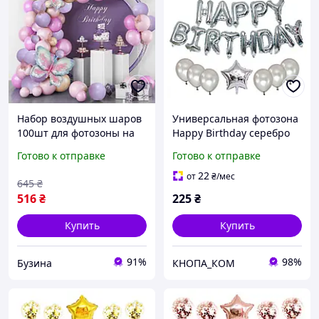
Набор воздушных шаров
Универсальная фотозона
100шт для фотозоны на
Happy Birthday серебро
день рождения Happy
25 предметов
Готово к отправке
Готово к отправке
Birthday Butterfly buzyna
22
от
₴
/мес
645
₴
516
₴
225
₴
Купить
Купить
91%
98%
Бузина
КНОПА_КОМ