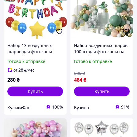
Набор 13 воздушных
Набор воздушных шаров
шаров для фотозоны
100шт для фотозоны на
Happy birthday Супер
день рождения Happy
Готово к отправке
Готово к отправке
Марио Разноцветный
Birthday Sage Green
buzyna
28
от
₴
/мес
605
₴
280
₴
484
₴
Купить
Купить
100%
91%
КулькиФан
Бузина