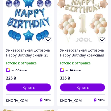
Универсальная фотозона
Универсальная фотозона
Happy Birthday синий 25
Happy Birthday кремовый
предметов
карамель 25 предметов
Готово к отправке
Готово к отправке
22
34
от
₴
/мес
от
₴
/мес
225
₴
335
₴
Купить
Купить
98%
98%
КНОПА_КОМ
КНОПА_КОМ