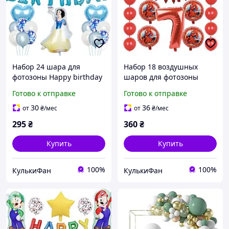
Набор 24 шара для
Набор 18 воздушных
фотозоны Happy birthday
шаров для фотозоны
Принцесса Белоснежка
Happy birthday Человек
Готово к отправке
Готово к отправке
Голубой
паук с цифрой Красный
30
36
от
₴
/мес
от
₴
/мес
295
₴
360
₴
Купить
Купить
100%
100%
КулькиФан
КулькиФан