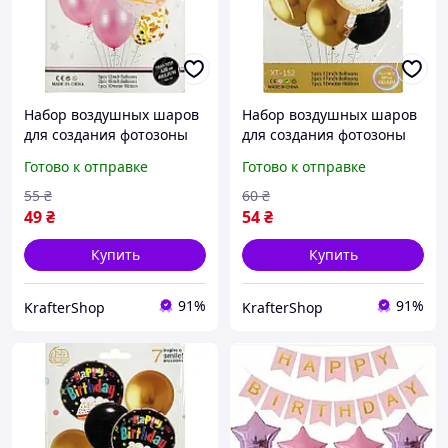
Набор воздушных шаров
Набор воздушных шаров
для создания фотозоны
для создания фотозоны
"Happy Birthday" XT-186, 7
"Happy Birthday" XT-152, 7
Готово к отправке
Готово к отправке
шт
шт
55
₴
60
₴
49
₴
54
₴
Купить
Купить
91%
91%
KrafterShop
KrafterShop