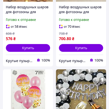
Набор воздушных шаров
Набор воздушных шаров
для фотозоны для
для фотозоны для
мужчины Happy birthday
мужчины Happy birthday
Готово к отправке
Готово к отправке
Золото и серебро
с короной Золото и
серебро
58
70
от
₴
/мес
от
₴
/мес
606
₴
738
₴
576
₴
700
.80
₴
Купить
Купить
100%
100%
Крутые пузыри - праздник на максимум
Крутые пузыри - праздник на максимум