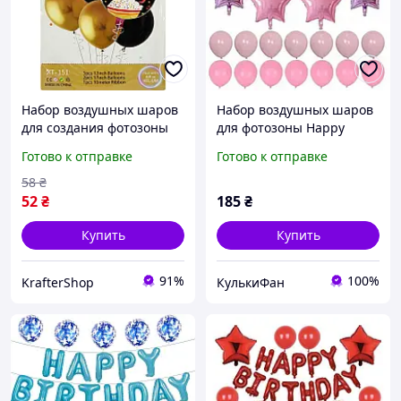
Набор воздушных шаров
Набор воздушных шаров
для создания фотозоны
для фотозоны Happy
"Happy Birthday" XT-151, 7
birthday со звездами и
Готово к отправке
Готово к отправке
шт
флажками Розовый
58
₴
52
₴
185
₴
Купить
Купить
91%
100%
KrafterShop
КулькиФан