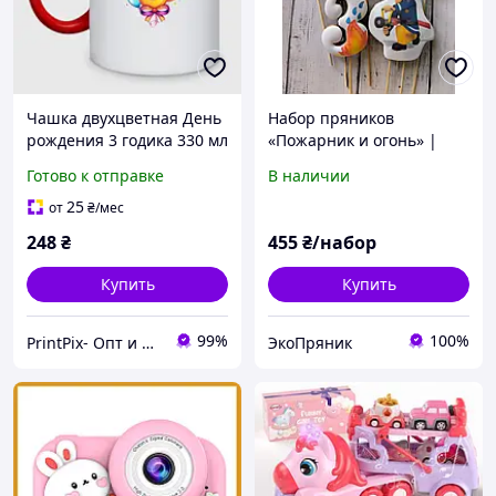
Чашка двухцветная День
Набор пряников
рождения 3 годика 330 мл
«Пожарник и огонь» |
(цвет чашки на выбор)
День рождения 3 года
Готово к отправке
В наличии
25
от
₴
/мес
248
₴
455
₴/набор
Купить
Купить
99%
100%
PrintPix- Опт и Розница
ЭкоПряник