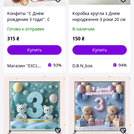
Конфеты "С Днём
Коробка кругла з Днем
рождения 3 года!". С
народження 3 роки 20 см
трёхлетием
Готово к отправке
В наличии
315
₴
150
₴
Купить
Купить
93%
94%
Магазин "EXCLUSIVE" - Оригинальные Подарки Для Всех
D.B.N_box