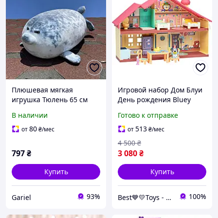
Плюшевая мягкая
Игровой набор Дом Блуи
игрушка Тюлень 65 см
День рождения Bluey
тренды TikTok, декор для
Celebration Home Moose
В наличии
Готово к отправке
детской комнаты,
Toys 17669 оригинал
подарок на день
80
513
от
₴
/мес
от
₴
/мес
рождения
4 500
₴
797
₴
3 080
₴
Купить
Купить
93%
100%
Gariel
Best💙💛Toys - интернет-магазин