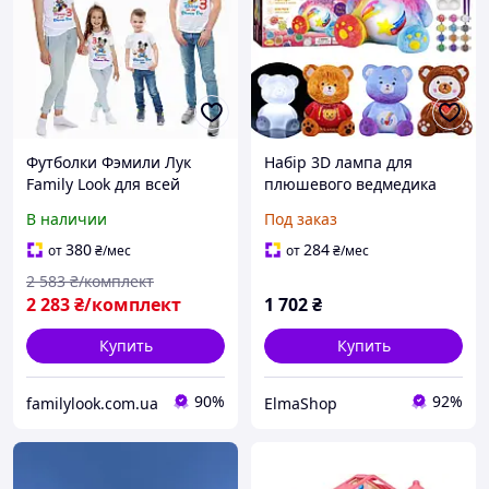
Футболки Фэмили Лук
Набір 3D лампа для
Family Look для всей
плюшевого ведмедика
семьи "Микии Маус. День
Живопис та креативні
В наличии
Под заказ
Рожденье. 3 годика" Push
іграшки для дітей 6 12
IT
років, подарунок на день
380
284
от
₴
/мес
от
₴
/мес
народження плюшевого
2 583
₴/комплект
2 283
₴/комплект
1 702
₴
Купить
Купить
90%
92%
familylook.com.ua
ElmaShop