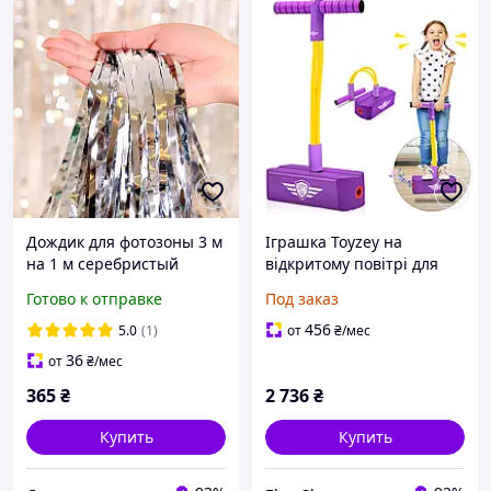
Дождик для фотозоны 3 м
Іграшка Toyzey на
на 1 м серебристый
відкритому повітрі для
дітей від 3 до 12 років,
Готово к отправке
Под заказ
садова іграшка,
подарунок на день
456
5.0
(1)
от
₴
/мес
народження для дівчат і
36
от
₴
/мес
365
₴
2 736
₴
Купить
Купить