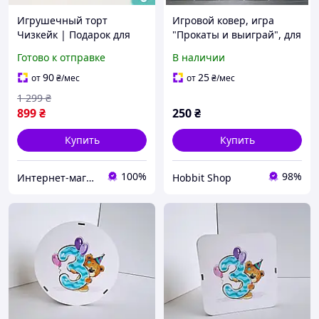
Игрушечный торт
Игровой ковер, игра
Чизкейк | Подарок для
"Прокаты и выиграй", для
именинника |
игры с подарками, для
Готово к отправке
В наличии
Деревянный торт на день
дней рождений,
рождения, детская
вечеринок, пикников
90
25
от
₴
/мес
от
₴
/мес
игровая еда для
1 299
₴
чаепития
899
₴
250
₴
Купить
Купить
100%
98%
Интернет-магазин Smart&Green - все для твоего дома и сада
Hobbit Shop