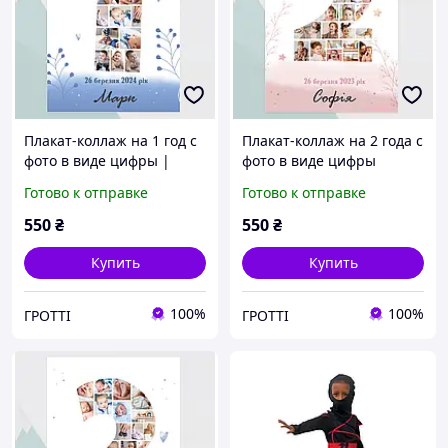
Плакат-коллаж на 1 год с
Плакат-коллаж на 2 года с
фото в виде цифры |
фото в виде цифры
Именной постер на День
Именный постер на День
Готово к отправке
Готово к отправке
рождения ребенка А3
рождения ребенка А3
(30х42см)
(30х42см)
550
₴
550
₴
Купить
Купить
100%
100%
ГРОТТІ
ГРОТТІ