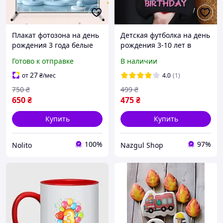
Плакат фотозона на день
Детская футболка на день
рождения 3 года белые
рождения 3-10 лет в
Медведики зимняя сказка
стиле Стич
Готово к отправке
В наличии
120х120 см, №43071
27
от
₴
/мес
4.0
(1)
750
₴
499
₴
650
₴
475
₴
Купить
Купить
100%
97%
Nolito
Nazgul Shop