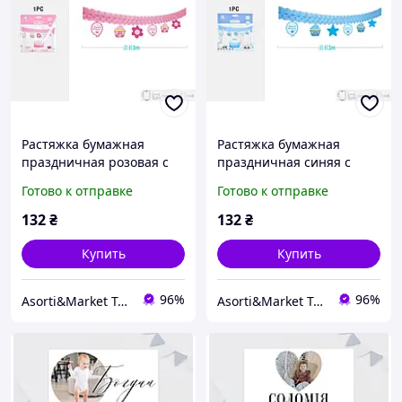
Растяжка бумажная
Растяжка бумажная
праздничная розовая с
праздничная синяя с
подвесками. С днем
подвесками. С днем
Готово к отправке
Готово к отправке
рождения. 3 м.
рождения. 3 м.
Аксессуары для
Аксессуары для
132
₴
132
₴
праздника.
праздника.
Купить
Купить
96%
96%
Asorti&Market Товары для дома-семьи
Asorti&Market Товары для дома-семьи