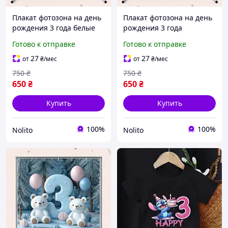
Плакат фотозона на день
Плакат фотозона на день
рождения 3 года белые
рождения 3 года
Медведики и
пушистые Медведики и
Готово к отправке
Готово к отправке
заснеженные елки
шарики 120х120 см,
120х120 см, №43063
№43068
27
27
от
₴
/мес
от
₴
/мес
750
₴
750
₴
650
₴
650
₴
Купить
Купить
100%
100%
Nolito
Nolito