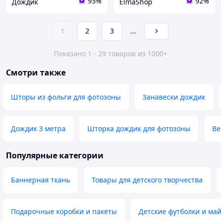
93%
92%
Дождик
ElmaShop
1
2
3
...
Показано 1 - 29 товаров из 1000+
Смотри также
Шторы из фольги для фотозоны
Занавески дождик
Дождик 3 метра
Шторка дождик для фотозоны
Ве
Популярные категории
Баннерная ткань
Товары для детского творчества
Подарочные коробки и пакеты
Детские футболки и ма