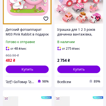
Детский фотоаппарат
Іграшка для 1 2 3 років
M03 Pink Rabbit в подарок
дівчинка вантажівка,
на День Рождения
малюк дівчинка
Готово к отправке
В наличии
ребенку 3-9 лет, камера с
автомобільна іграшка вік
играми и музыкой
1 2, день народження 1 2
48
275
от
₴
/мес
от
₴
/мес
3 років дівчинка,
602
.50
₴
482
₴
2 754
₴
Купить
Купить
98%
89%
🚀📦 GoТовар 🚀📦 сеть интернет магазинов
ВсеВсем