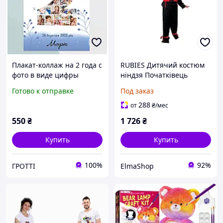
Плакат-коллаж на 2 года с
RUBIES Дитячий костюм
фото в виде цифры
ніндзя Початківець
Именный постер на День
Розмір 3-4 роки Костюм
Готово к отправке
Под заказ
рождения ребенка А3
Карнавал День
(30х42см)
народження Топ Штани
288
от
₴
/мес
Червона смуга "Шурікен"
550
₴
1 726
₴
Купить
Купить
100%
92%
ГРОТТІ
ElmaShop