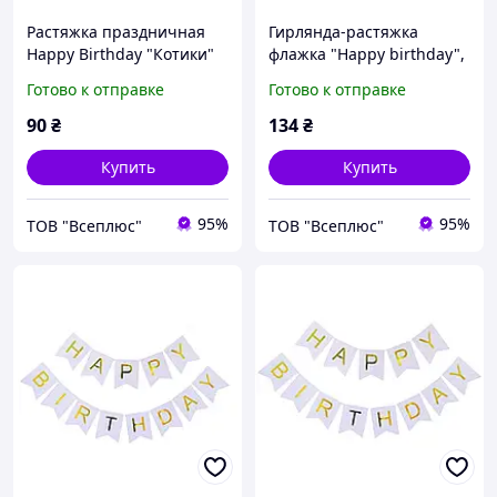
Растяжка праздничная
Гирлянда-растяжка
Happy Birthday "Котики"
флажка "Happy birthday",
12x16смx5м, Mic
Готово к отправке
Готово к отправке
90
₴
134
₴
Купить
Купить
95%
95%
ТОВ "Всеплюс"
ТОВ "Всеплюс"