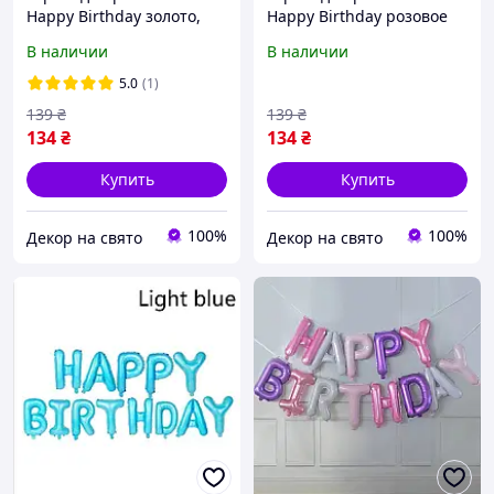
Happy Birthday золото,
Happy Birthday розовое
надувные буквы
золото (УП)
В наличии
В наличии
5.0
(1)
139
₴
139
₴
134
₴
134
₴
Купить
Купить
100%
100%
Декор на свято
Декор на свято