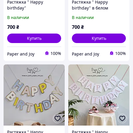
Растяжка " Happy
Растяжка " Happy
birthday"
birthday" в белом
перламутровом цвете с
В наличии
В наличии
розовой надписью
700
₴
700
₴
Купить
Купить
100%
100%
Paper and Joy
Paper and Joy
Растяжка " Happy
Растяжка " Happy