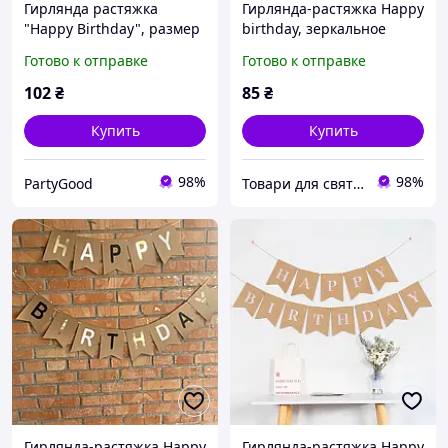
Гирлянда растяжка
Гирлянда-растяжка Happy
"Happy Birthday", размер
birthday, зеркальное
- 20*16 см., длина - 3 м
серебро
Готово к отправке
Готово к отправке
102
₴
85
₴
Купить
Купить
98%
98%
PartyGood
Товари для свята, декору та пакування - інтернет магазин Аладдін
Гирлянда-растяжка Happy
Гирлянда-растяжка Happy