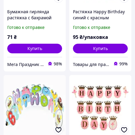
Бумажная гирлянда
Растяжка Happy Birthday
растяжка с бахрамой
синий с красным
Happy Birthday голубого
Готово к отправке
Готово к отправке
цвета
71
₴
95
₴/упаковка
Купить
Купить
98%
99%
Мега Праздник – магазин аксессуаров для праздника и все для оформления воздушными шарами ОПТ.
Товары для праздника