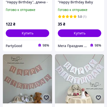
"Happy Birthday", длина -
"Happy Birthday Baby
3 м., цвет - белый
Boss"
Готово к отправке
Готово к отправке
5.0
(1)
122
₴
35
₴
Купить
Купить
98%
98%
PartyGood
Мега Праздник – магазин аксессуаров для праздника и все для оформления воздушными шарами ОПТ.