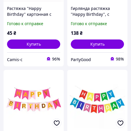
Растяжка "Happy
Гирлянда растяжка
Birthday" картонная с
"Happy Birthday", с
блестками, 1.5 м,
балеринами, длина - 3 м
Готово к отправке
Готово к отправке
праздничный декор
45
₴
138
₴
Купить
Купить
96%
98%
Camis-c
PartyGood