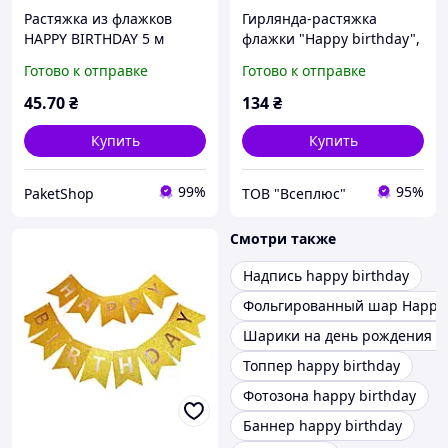
Растяжка из флажков
Гирлянда-растяжка
HAPPY BIRTHDAY 5 м
флажки "Happy birthday",
серебро
12x16смx5м, Mic
Готово к отправке
Готово к отправке
45
.70
₴
134
₴
Купить
Купить
99%
95%
PaketShop
ТОВ "Всеплюс"
Смотри также
Надпись happy birthday
Фольгированный шар Happy 
Шарики на день рождения д
Топпер happy birthday
Фотозона happy birthday
Баннер happy birthday