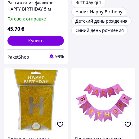
Birthday girl
Растяжка из флажков
HAPPY BIRTHDAY 5 м
Напис Happy Birthday
золото
Готово к отправке
Детский день рождения
45
.70
₴
Синий день рождения
Купить
99%
PaketShop
Гирлянда-растяжка
Растяжка из флажков