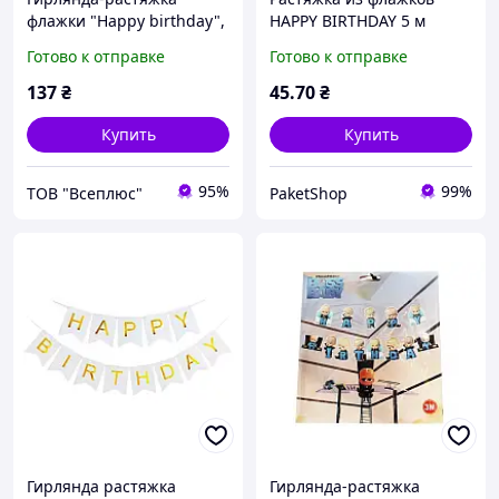
флажки "Happy birthday",
HAPPY BIRTHDAY 5 м
12x16смx5м, Mic
розовая
Готово к отправке
Готово к отправке
137
₴
45
.70
₴
Купить
Купить
95%
99%
ТОВ "Всеплюс"
PaketShop
Гирлянда растяжка
Гирлянда-растяжка