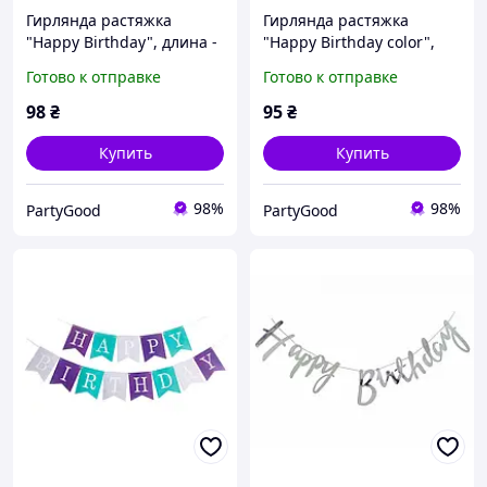
Гирлянда растяжка
Гирлянда растяжка
"Happy Birthday", длина -
"Happy Birthday color",
3 м., цвет - розовый с
длина - 3 м
Готово к отправке
Готово к отправке
белым
98
₴
95
₴
Купить
Купить
98%
98%
PartyGood
PartyGood