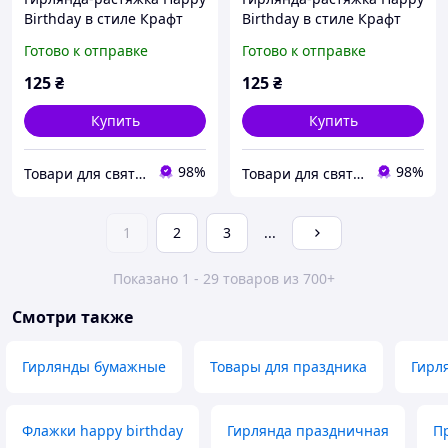
Birthday в стиле Крафт
Birthday в стиле Крафт
Готово к отправке
Готово к отправке
125
₴
125
₴
Купить
Купить
98%
98%
Товари для свята, декору та пакування - інтернет магазин Аладдін
Товари для свята, декору та пакування - інтернет магазин Аладдін
1
2
3
...
Показано 1 - 29 товаров из 700+
Смотри также
Гирлянды бумажные
Товары для праздника
Гирл
Флажки happy birthday
Гирлянда праздничная
П