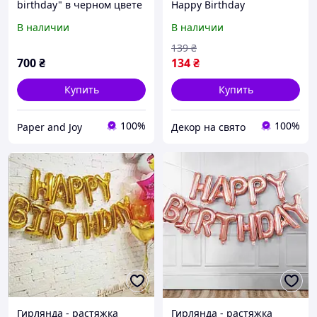
birthday" в черном цвете
Happy Birthday
серебряные буквы (УП)
В наличии
В наличии
139
₴
700
₴
134
₴
Купить
Купить
100%
100%
Paper and Joy
Декор на свято
Гирлянда - растяжка
Гирлянда - растяжка