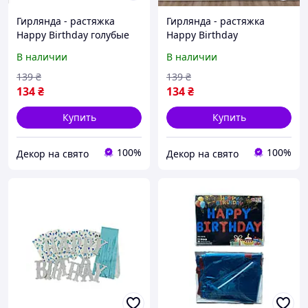
Гирлянда - растяжка
Гирлянда - растяжка
Happy Birthday голубые
Happy Birthday
буквы (УП), с днем
разноцветные буквы (УП),
В наличии
В наличии
рождения
с днем рождения
139
₴
139
₴
134
₴
134
₴
Купить
Купить
100%
100%
Декор на свято
Декор на свято