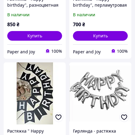
birthday", разноцветная
birthday", перламутровая
с розовой надписью
В наличии
В наличии
850
₴
700
₴
Купить
Купить
100%
100%
Paper and Joy
Paper and Joy
Растяжка " Happy
Гирлянда - растяжка