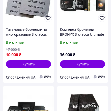
Титановые бронеплиты
Комплект бронеплит
многоразовые 3 класса,
BRONYX 3 класса Ultimate
вес 1,9 кг (выдерживают
(НВМПЭ) M (2шт)
В наличии
В наличии
попадание очередями)
17 000
₴
10 000
₴
36 000
₴
Купить
Купить
89%
89%
Спорядження UA
Спорядження UA