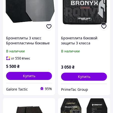
Бронеплиты 3 класс
Бронеплита боковой
Бронепластины боковые
защиты 3 класса
титановые бронеплиты
ULTIMATE Bronyx
В наличии
В наличии
боковые 3 класс (215x185
мм)
550
от
₴
/мес
5 500
₴
3 050
₴
Купить
Купить
95%
Galore Tactic
PrimeTac Group