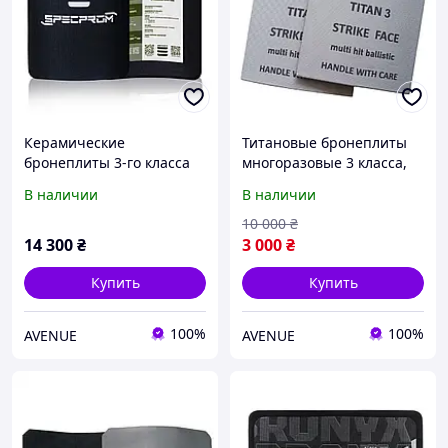
Керамические
Титановые бронеплиты
бронеплиты 3-го класса
многоразовые 3 класса,
сверхлегкие. Вес 1,4кг
вес 1,9 кг (выдерживают
В наличии
В наличии
25х30
попадание очередями)
10 000
₴
14 300
₴
3 000
₴
Купить
Купить
100%
100%
AVENUE
AVENUE