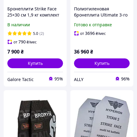
Бронеплити Strike Face
Полиэтиленовая
25×30 см 1,9 кг комплект
бронеплита Ultimate 3-го
NIJ Level III бронеплити 3
класса. Вес 0,99 кг.
В наличии
Готово к отправке
клас ДСТУ легкі
Размер 25 на 30 см.
бронепластини 3 клас
Черная. Комплект - 2 шт
3696
5.0
(2)
от
₴
/мес
(00000003658)
790
от
₴
/мес
7 900
₴
36 960
₴
Купить
Купить
95%
96%
Galore Tactic
ALLY