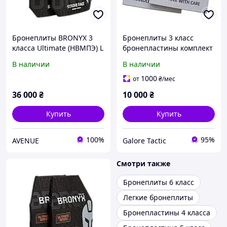
Бронеплиты BRONYX 3
Бронеплиты 3 класс
класса Ultimate (НВМПЭ) L
бронепластины комплект
(2 шт.)
(вес 1,9кг) бронепласти
В наличии
В наличии
легкие бронеплиты
титановые
1000
от
₴
/мес
бронепластины комплект
36 000
₴
10 000
₴
бронеплит
Купить
Купить
100%
95%
AVENUE
Galore Tactic
Смотри также
Бронеплиты 6 класс
Легкие бронеплиты
Бронепластины 4 класса