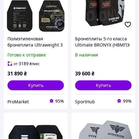
Полиэтиленовая
Бронеплиты 5-го класса
бронеплита Ultraweight 3
Ultimate BRONYX (НВМПЭ
класса.
+ B C) (2 шт.)
Готово к отправке
В наличии
3189
от
₴
/мес
31 890
₴
39 600
₴
Купить
Купить
95%
99%
ProMarket
SportHub