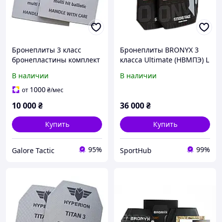
Бронеплиты 3 класс
Бронеплиты BRONYX 3
бронепластины комплект
класса Ultimate (НВМПЭ) L
(вес 1,9кг) бронепласти
(2 шт.)
В наличии
В наличии
легкие бронеплиты
титановые
1000
от
₴
/мес
бронепластины комплект
10 000
₴
36 000
₴
бронеплит
Купить
Купить
95%
99%
Galore Tactic
SportHub