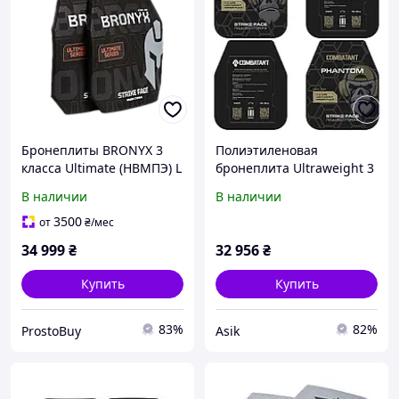
Бронеплиты BRONYX 3
Полиэтиленовая
класса Ultimate (НВМПЭ) L
бронеплита Ultraweight 3
(2 шт.)
класса.
В наличии
В наличии
3500
от
₴
/мес
34 999
₴
32 956
₴
Купить
Купить
83%
82%
ProstoBuy
Asik