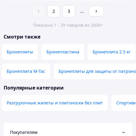
1
2
3
...
Показано 1 - 29 товаров из 2000+
Смотри также
Бронеплиты
Бронепластина
Бронеплита 2.5 кг
Бронеплита M-Tac
Бронеплиты для защиты от патроно
Популярные категории
Разгрузочные жилеты и плитоноски без плит
Спортив
Покупателям