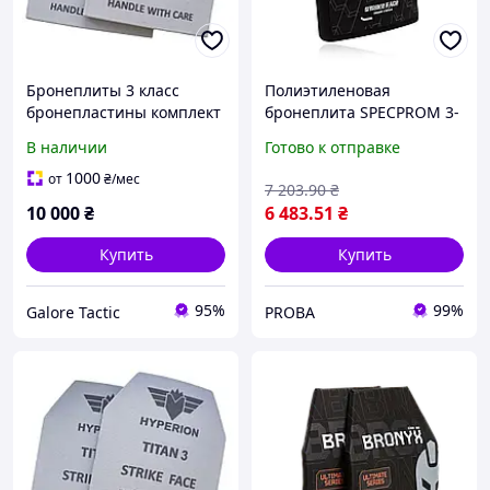
Бронеплиты 3 класс
Полиэтиленовая
бронепластины комплект
бронеплита SPECPROM 3-
(вес 1,9кг) бронепласти
го класса. Вес 1,7 кг.
В наличии
Готово к отправке
легкие бронеплиты
Размер 26 на 33 см.
титановые
Черная
1000
от
₴
/мес
7 203
.90
₴
бронепластины комплект
10 000
₴
6 483
.51
₴
бронеплит
Купить
Купить
95%
99%
Galore Tactic
PROBA