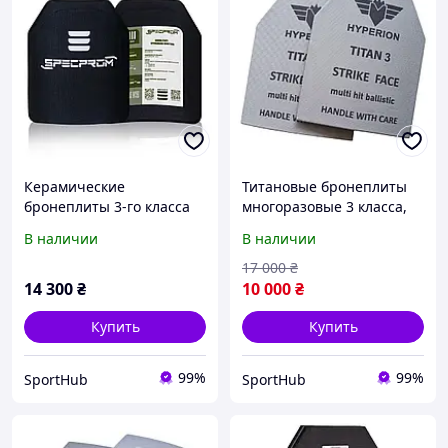
Керамические
Титановые бронеплиты
бронеплиты 3-го класса
многоразовые 3 класса,
сверхлегкие. Вес 1,4кг
вес 1,9 кг (выдерживают
В наличии
В наличии
25х30
попадание очередями)
17 000
₴
14 300
₴
10 000
₴
Купить
Купить
99%
99%
SportHub
SportHub