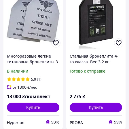
Многоразовые легкие
Стальная бронеплита 4-
титановые бронеплиты 3
го класса. Вес 3.2 кг.
класса, вес 1,9кг -
Размер 25 на 30 см.
В наличии
Готово к отправке
выдерживают попадание
очередями
5.0
(1)
1300
от
₴
/мес
13 000
₴/комплект
2 775
₴
Купить
Купить
93%
99%
Hyperion
PROBA