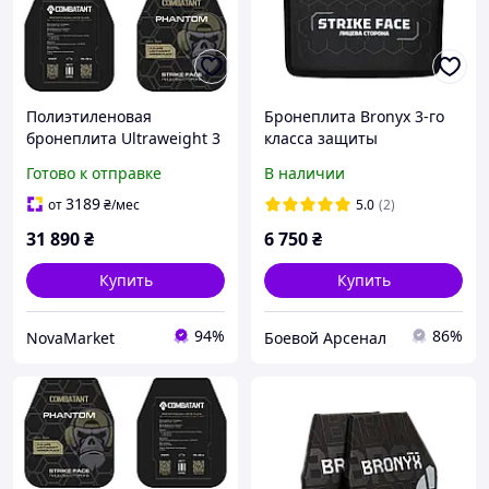
Полиэтиленовая
Бронеплита Bronyx 3-го
бронеплита Ultraweight 3
класса защиты
класса.
Готово к отправке
В наличии
3189
от
₴
/мес
5.0
(2)
31 890
₴
6 750
₴
Купить
Купить
94%
86%
NovaMarket
Боевой Арсенал