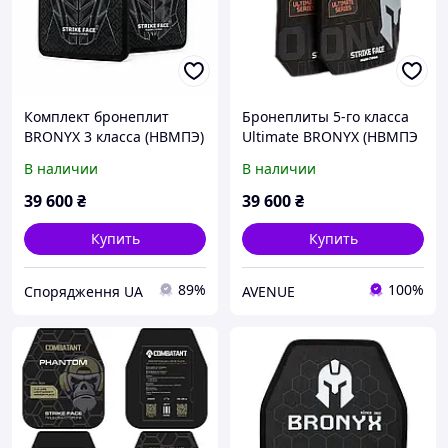
Комплект бронеплит
Бронеплиты 5-го класса
BRONYX 3 класса (НВМПЭ)
Ultimate BRONYX (НВМПЭ
размер M (25x30 см/2.03
+ B C) (2 шт.)
В наличии
В наличии
кг)
39 600
₴
39 600
₴
Купить
Купить
89%
100%
Спорядження UA
AVENUE