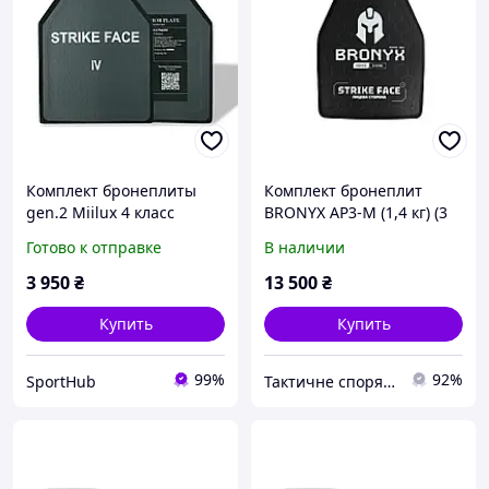
Комплект бронеплиты
Комплект бронеплит
gen.2 Miilux 4 класс
BRONYX AP3-M (1,4 кг) (3
защиты по 3,8 кг
класс) 250*300 2шт
Готово к отправке
В наличии
3 950
₴
13 500
₴
Купить
Купить
99%
92%
SportHub
Тактичне спорядження