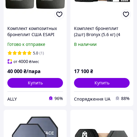
Комплект композитных
Комплект бронеплит
бронеплит США ESAPI
(2шт) Bronyx (5.6 кг) (4
REV J 6 класса ДСТУ, 2,4 кг
класс) 270*330
Готово к отправке
В наличии
М (medium)
5.0
(1)
4000
от
₴
/мес
40 000
₴/пара
17 100
₴
Купить
Купить
96%
88%
ALLY
Спорядження UA