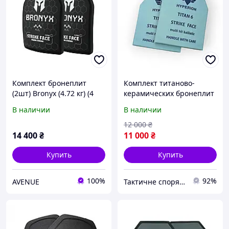
Комплект бронеплит
Комплект титаново-
(2шт) Bronyx (4.72 кг) (4
керамических бронеплит
класс) 250*300
4 класса защиты 250×300
В наличии
В наличии
мм (2 шт, 2.2 кг/плита)
12 000
₴
14 400
₴
11 000
₴
Купить
Купить
100%
92%
AVENUE
Тактичне спорядження