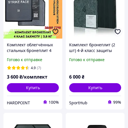
Комплект облегчённых
Комплект бронеплит (2
стальных бронеплит 4
шт) 4-й класс защиты
класс защиты 3.8 кг Miilux
MARS 600 6мм, по 3.5 кг
Готово к отправке
Готово к отправке
500. Легкие
металлические
4.9
(7)
бронепластины в
3 600
₴/комплект
6 000
₴
бронежилет
Купить
Купить
100%
99%
HARDPOINT
SportHub