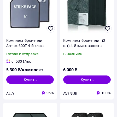
Комплект бронеплит
Комплект бронеплит (2
Armox 600T 4-й класс
шт) 4-й класс защиты
защиты 5 мм 25х30 см
MARS 600 6мм, по 3.5 кг
Готово к отправке
В наличии
530
от
₴
/мес
5 300
₴/комплект
6 000
₴
Купить
Купить
96%
100%
ALLY
AVENUE