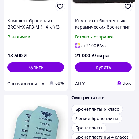
Комплект бронеплит
Комплект облегченных
BRONYX AP3-M (1,4 кг) (3
керамических бронеплит
класс) 250*300 2шт
Armour М 6 класса ДСТУ
В наличии
Готово к отправке
NIJ IV 0101.06 2,4 кг
2100
от
₴
/мес
13 500
₴
21 000
₴/пара
Купить
Купить
88%
96%
Спорядження UA
ALLY
Смотри также
Бронеплиты 6 класс
Легкие бронеплиты
Бронеплиты
Бронепластины 4 класса