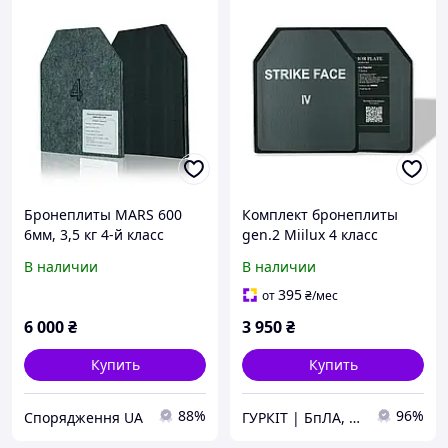
Бронеплиты MARS 600
Комплект бронеплиты
6мм, 3,5 кг 4-й класс
gen.2 Miilux 4 класс
защиты (комплект 2 шт)
защиты по 3,8 кг
В наличии
В наличии
395
от
₴
/мес
6 000
₴
3 950
₴
Купить
Купить
88%
96%
Спорядження UA
ГУРКІТ | БпЛА, катапульти в Україні