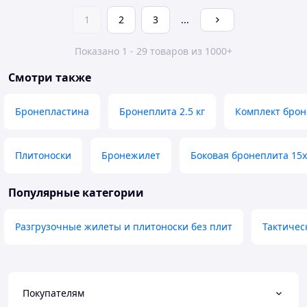
1
2
3
...
Показано 1 - 29 товаров из 1000+
Смотри также
Бронепластина
Бронеплита 2.5 кг
Комплект броне
Плитоноски
Бронежилет
Боковая бронеплита 15
Популярные категории
Разгрузочные жилеты и плитоноски без плит
Тактичес
Покупателям