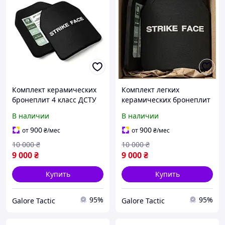
Комплект керамических
Комплект легких
бронеплит 4 класс ДСТУ
керамических бронеплит
NIJ III+ SiC+PE 25×30 см 2
4 класс ДСТУ NIJ III+
В наличии
В наличии
кг Бронеплиты 4 класс
25×30 см 2 кг
бронепласти
900
900
от
₴
/мес
от
₴
/мес
10 000
₴
10 000
₴
9 000
₴
9 000
₴
Купить
Купить
95%
95%
Galore Tactic
Galore Tactic