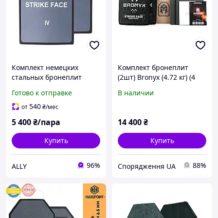
Комплект немецких
Комплект бронеплит
стальных бронеплит
(2шт) Bronyx (4.72 кг) (4
компании Best Protection
класс) 250*300
Готово к отправке
В наличии
Ramor 550 Stand Alone 4
ДСТУ
540
от
₴
/мес
5 400
₴/пара
14 400
₴
Купить
Купить
96%
88%
ALLY
Спорядження UA