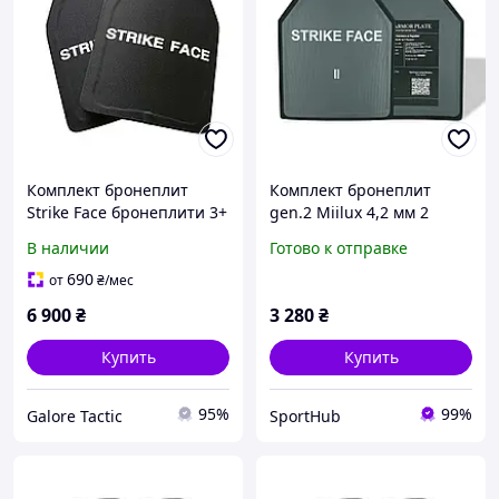
Комплект бронеплит
Комплект бронеплит
Strike Face бронеплити 3+
gen.2 Miilux 4,2 мм 2
клас бронепластини
класс защиты
В наличии
Готово к отправке
Фінляндія бронеплити
легкі 1,9 кг комплект (2
690
от
₴
/мес
штуки)
6 900
₴
3 280
₴
Купить
Купить
95%
99%
Galore Tactic
SportHub