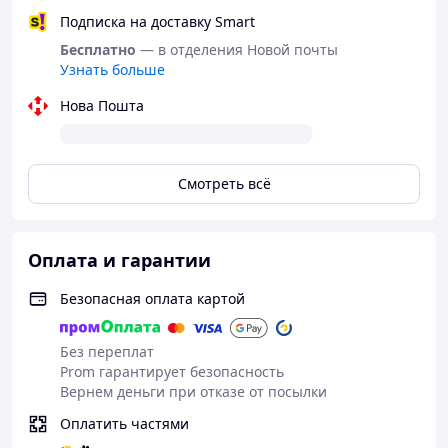
осколков (защитная оболочка плиты выполнена
Подписка на доставку Smart
из толстой 2мм сверхпрочной защитной ткани)
Бесплатно
— в отделения Новой почты
Узнать больше
Выдерживают множественные попадания пуль:
5,45х39 ПС; 7,62х39ПС; осколков разной
Нова Пошта
величины, шраплнели и рикошетов
вложение в 1 см от края плиты
вложение шаров в 3 см друг от друга.
Смотреть всё
Класс защиты
3 КЛАС
Вес
1,9КГ
Оплата и гарантии
Материал
ТИТАН+ДЕМПФЕР
Безопасная оплата картой
Размер
250Х300ММ
Цвет
Без переплат
СВЕТО-СЕРЫЙ
Prom гарантирует безопасность
Форма
Вернем деньги при отказе от посылки
ОПУКЛА
Оплатить частями
Комплект