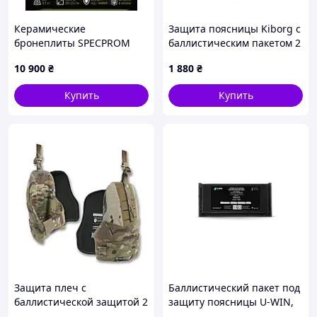
Керамические
Защита поясницы Kiborg с
бронеплиты SPECPROM
баллистическим пакетом 2
бронеплиты XL 26×33 см
класса Militex Хаки
10 900
₴
1 880
₴
бронеплиты 6 класс ДСТУ
NIJ Level IV 3,7 кг
Купить
Купить
Бронеплиты комплект (2
штуки)
Защита плеч с
Баллистический пакет под
баллистической защитой 2
защиту поясницы U-WIN,
класс Militex cordura USA
Black