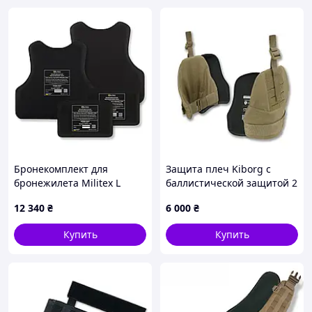
Бронекомплект для
Защита плеч Kiborg с
бронежилета Militex L
баллистической защитой 2
защита (спины/грудного
класс Militex Койот
12 340
₴
6 000
₴
отдела/камербанды) 1
класс
Купить
Купить