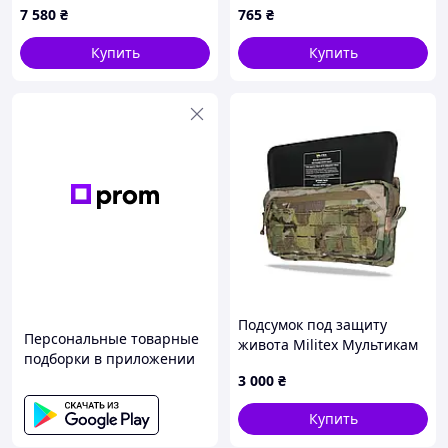
7 580
₴
765
₴
Мультикам
Купить
Купить
Подсумок под защиту
Персональные товарные
живота Militex Мультикам
подборки в приложении
из Cordura original USA (M)
3 000
₴
с баллистической защитой
1 класса
Купить