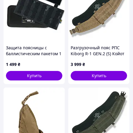
Защита поясницы с
Разгрузочный пояс РПС
баллистическим пакетом 1
Kiborg R-1 GEN.2 (S) Койот
класс защиты Kiborg Black
(с защитой 1 класс Militex)
1 499
₴
3 999
₴
Multicam
Купить
Купить