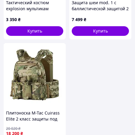
Тактический костюм
Защита шеи mod. 1 с
explosion мультикам
баллистической защитой 2
ВТ7953
класс Militex cordura USA
3 350
₴
7 499
₴
Мультикам
Купить
Купить
Плитоноска M-Tac Cuirass
Elite 2 класс защиты под
плиты ESAPI Multicam
20 020
₴
XL/2XL 1047-DS
18 200
₴