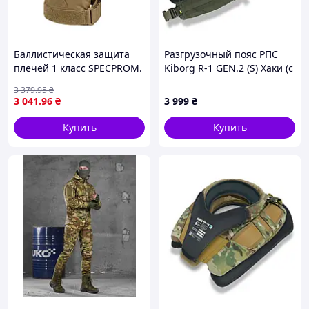
Баллистическая защита
Разгрузочный пояс РПС
плечей 1 класс SPECPROM.
Kiborg R-1 GEN.2 (S) Хаки (с
Койот
защитой 1 класс Militex)
3 379
.95
₴
3 041
.96
₴
3 999
₴
Купить
Купить