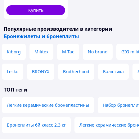
Купить
Популярные производители
в категории
Бронежилеты и бронеплиты
Kiborg
Militex
M-Tac
No brand
GIG mili
Lesko
BRONYX
Brotherhood
Балістика
ТОП теги
Легкие керамические бронепластины
Набор бронепли
Бронеплиты 6й класс 2.3 кг
Легкие керамические бро