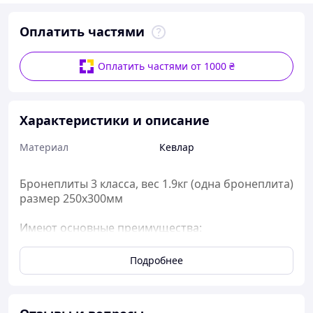
Оплатить частями
Оплатить частями от 1000 ₴
Характеристики и описание
Материал
Кевлар
Бронеплиты 3 класса, вес 1.9кг (одна бронеплита)
размер 250х300мм
Имеют основные преимущества:
Легкие и многоразовые
Подробнее
Выдерживают автоматные очереди, вместо
одиночных выстрелов (в реальном бою стреляют
только очередями).
Полностью исключают запреградную