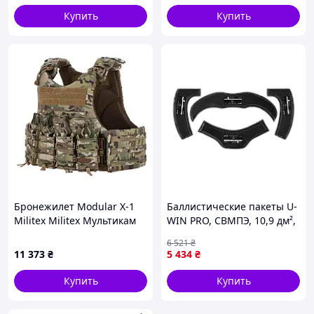
Купить
Купить
Бронежилет Modular X-1
Баллистические пакеты U-
Militex Militex Мультикам
WIN PRO, СВМПЭ, 10,9 дм²,
(без підсумків)
бренд U-WIN, серия PRO
6 521
₴
11 373
₴
5 434
₴
Купить
Купить