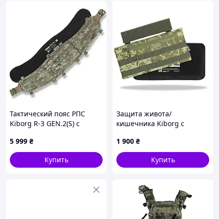
Тактический пояс РПС
Защита живота/
Kiborg R-3 GEN.2(S) с
кишечника Kiborg с
баллистической защитой 2
баллистической защитой 2
5 999
₴
1 900
₴
класса, мультикам
класс Militex Пиксель
Купить
Купить