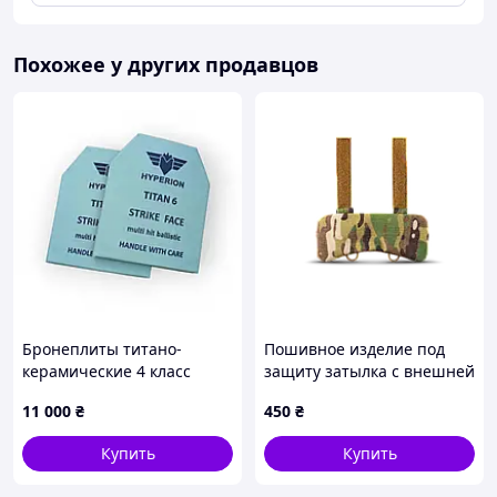
Похожее у других продавцов
Бронеплиты титано-
Пошивное изделие под
керамические 4 класс
защиту затылка с внешней
защиты 250×300 мм
стороны U-WIN, MultiCam
11 000
₴
450
₴
(комплект 2 шт, 2,2 кг)
Купить
Купить