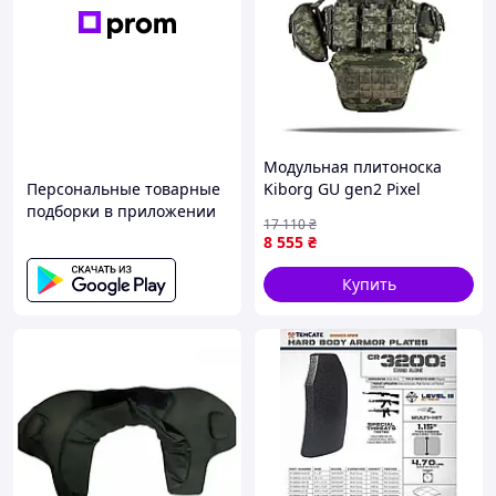
Модульная плитоноска
Персональные товарные
Kiborg GU gen2 Pixel
подборки в приложении
армейская с комплектом 8
17 110
₴
подсумков для зсу, защита
8 555
₴
для военных быстрого
сброса
Купить