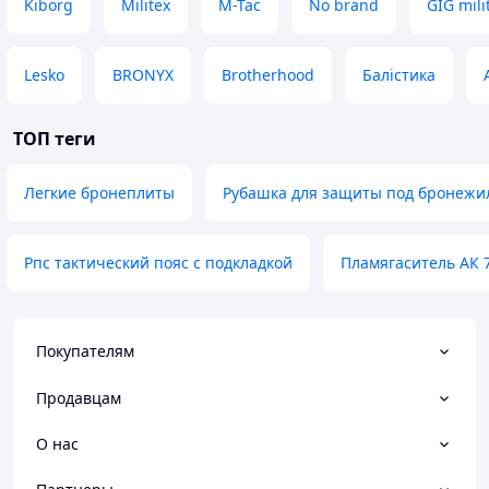
Kiborg
Militex
M-Tac
No brand
GIG mili
Lesko
BRONYX
Brotherhood
Балістика
ТОП теги
Легкие бронеплиты
Рубашка для защиты под бронежи
Рпс тактический пояс с подкладкой
Пламягаситель АК 7
Покупателям
Продавцам
О нас