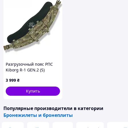
Разгрузочный пояс РПС
Kiborg R-1 GEN.2 (S)
Мультикам (с защитой 1
3 999
₴
класс Militex)
Купить
Популярные производители
в категории
Бронежилеты и бронеплиты