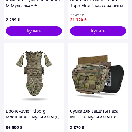
M Мультикам +
Tiger Elite 2 класс защиты
баллистической защитой 2
под бронеплиты ESAPI
23 452
₴
класса Cordura original
Multicam M/L 1057-VO
2 299
₴
21 320
₴
USA Militex
Купить
Купить
Бронежилет Kiborg
Сумка для защиты паха
Modular X-1 Мультикам (L)
MILITEX Мультикам L с
с баллистической защитой
баллистическим пакетом 1
36 999
₴
2 870
₴
Militex (2 класс)
класса