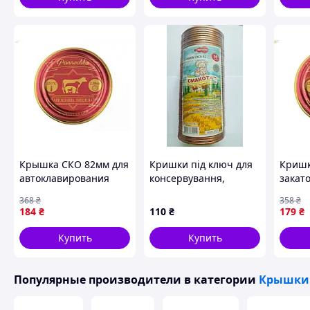
консервирования
Крышка СКО 82мм для
Кришки під ключ для
Кришк
автоклавирования
консервування,
закат
консервов надежная
упаковка 50 шт ТМ
авток
368
₴
358
₴
для длительного
Смакота
консе
184
₴
110
₴
179
₴
хранения продуктов
герме
збере
Купить
Купить
Популярные производители
в категории
Крышки 