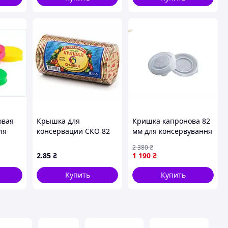
овая
Крышка для
Кришка капронова 82
ля
консервации СКО 82
мм для консервування
мм «Отца» 50 шт
банок об'ємом 0.5-5 л
2 380
₴
ук ТМ
для холодної гарячої
2
.85
₴
1 190
₴
консервації
Купить
Купить