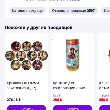
Каталог продавца
Отзывы о продавце
2597
Ко
Похожее у других продавцов
Крышка СКО 82мм
Крышки для
Крышк
закаточная (0,17)
консервации 82мм
82 мм
Котики ассорти (50шт
закаточные с
консе
512
₴
1 100
₴
в спайке) (лак/эмаль)
герметичным
хране
276
.18
₴
256
₴
550
₴
ТМ ПАННОЧКА
уплотнителем 50шт
цветн
для домашнего
ХАРКІ
Купить
Купить