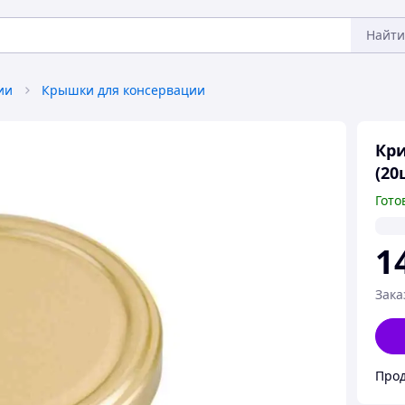
Найти
ии
Крышки для консервации
Кри
(20
Гото
1
Зака
Прод