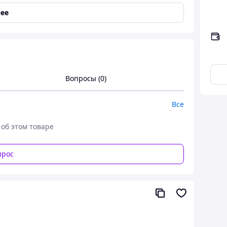
ее
харчових продуктів для банок твіст - офф з шийкою
нутрішнє - емаль
Вопросы (0)
м, встановлених стандартами ( ГОСТ, ДСТУ ),
витратних матеріалів та вимог, які пред'являються
Все
 об этом товаре
прос