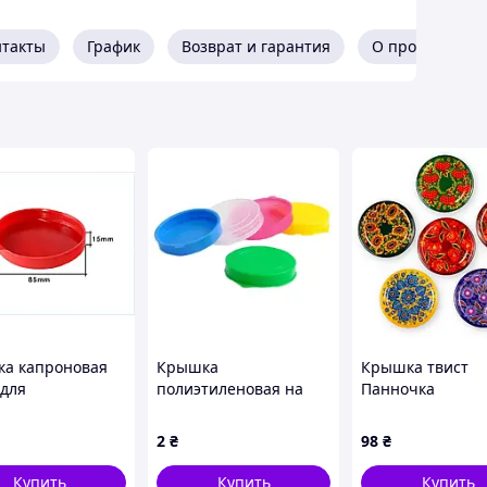
нтакты
График
Возврат и гарантия
О продавце
а капроновая
Крышка
Крышка твист
 для
полиэтиленовая на
Панночка
рвирования и
майонезную банку
закручивающая
ния продуктов
цветная (Юнипласт)
Петриковка (20ш
2
₴
98
₴
ая 200 штук ТМ
(200)
офф 82 ПАННОЧ
В
Купить
Купить
Купить