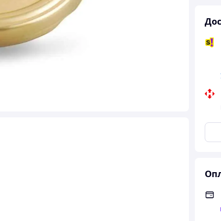
Дос
Опл