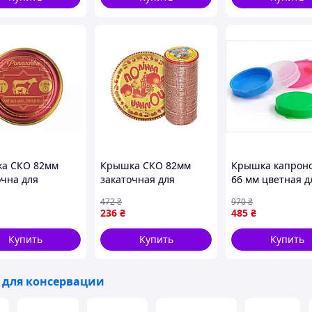
а СКО 82мм
Крышка СКО 82мм
Крышка капрон
очна для
закаточная для
66 мм цветная д
лавного
консервирования
бутылок и банок
472
₴
970
₴
рвування
50шт в упаковке ТМ
упаковка 200 шт
236
₴
485
₴
тична для
Полинка лаковая
ЮНИПЛАСТ
ження продуктів
Купить
Купить
Купить
для консервации