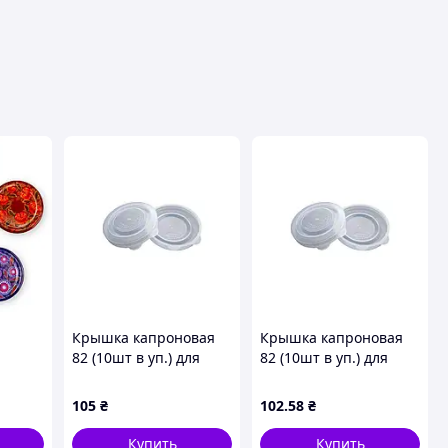
Крышка капроновая
Крышка капроновая
82 (10шт в уп.) для
82 (10шт в уп.) для
ся
консервирования ТМ
консервирования ТМ
т/уп)
ШИЛЗ
ШИЛЗ
105
₴
102
.58
₴
КА
Купить
Купить