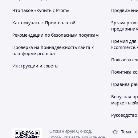
Что такое «Купить с Prom»
Продвижение
Как покупать с Пром-оплатой
Sprava.prom
предприним
Рекомендации по безопасным покупкам
Премия для
Проверка на принадлежность сайта к
Ecommerce.
платформе prom.ua
Пользовате
Инструкции и советы
Политика к
Правила ра
Бонусная п
маркетплей
Руководство
Отсканируй QR-код,
Тема
-
с
чтобы скачать мобильное