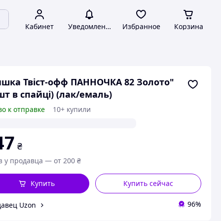
Кабинет
Уведомления
Избранное
Корзина
шка Твіст-офф ПАННОЧКА 82 Золото"
шт в спайці) (лак/емаль)
во к отправке
10+ купили
47
₴
з у продавца — от 200 ₴
Купить
Купить сейчас
96%
авец Uzon