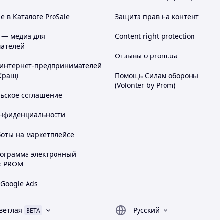
 в Каталоге ProSale
Защита прав на контент
 — медиа для
Content right protection
ателей
Отзывы о prom.ua
 интернет-предпринимателей
Кращі
Помощь Силам обороны
(Volonter by Prom)
льское соглашение
онфиденциальности
боты на маркетплейсе
рограмма электронный
с PROM
 Google Ads
ветлая
Русский
BETA