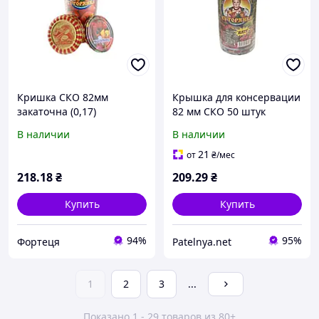
Кришка СКО 82мм
Крышка для консервации
закаточна (0,17)
82 мм СКО 50 штук
Хуторянка (50шт в спайці)
АВЕСТА
В наличии
В наличии
(лак/лак) ТМ АВЕСТА
21
от
₴
/мес
218
.18
₴
209
.29
₴
Купить
Купить
94%
95%
Фортеця
Patelnya.net
1
2
3
...
Показано 1 - 29 товаров из 80+