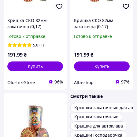
Кришка СКО 82мм
Кришка СКО 82мм
закаточна (0,17)
закаточна (0,17)
Хуторянка (50шт в спайці)
Хуторянка (50шт в спайці)
Готово к отправке
Готово к отправке
(лак/лак) ТМ АВЕСТА
(лак/лак) ТМ АВЕСТА
5.0
(1)
191
.99
₴
191
.99
₴
Купить
Купить
96%
97%
Old-Ink-Store
Alta-shop
Смотри также
Крышки закаточные для авт
Крышки закаточные
Крышка для автоклава
Крышки Господарочка