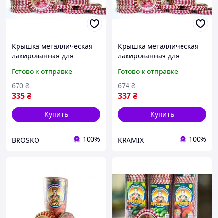
Крышка металлическая
Крышка металлическая
лакированная для
лакированная для
консервирования 50 шт
консервирования 50 шт
Готово к отправке
Готово к отправке
для домашнего
для домашнего
использования
использования надежная
670
₴
674
₴
герметичная защита от
герметичная упаковка
335
₴
337
₴
порчи
Купить
Купить
100%
100%
BROSKO
KRAMIX