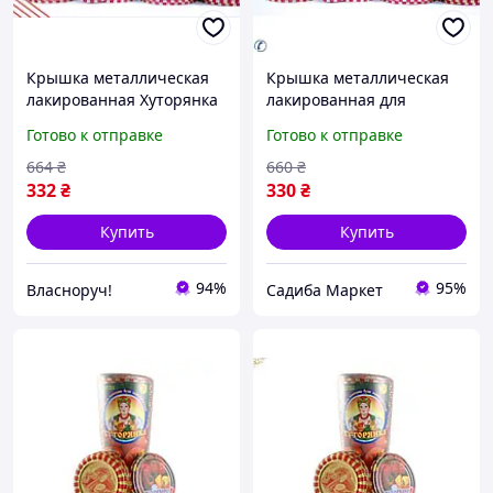
Крышка металлическая
Крышка металлическая
лакированная Хуторянка
лакированная для
для консервирования
консервирования 50 шт
Готово к отправке
Готово к отправке
овощей фруктов 50 штук
для домашних заготовок
герметичная
и хранения продуктов
664
₴
660
₴
332
₴
330
₴
Купить
Купить
94%
95%
Власноруч!
Садиба Маркет