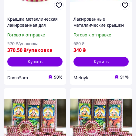
Крышка металлическая
Лакированные
лакированная для
металлические крышки
консервирования
для консервирования
Готово к отправке
Готово к отправке
Хуторянка 50 шт.
Хуторянка 50 штук для
надежной герметизации
570
₴/упаковка
680
₴
370
.50
₴/упаковка
340
₴
Купить
Купить
90%
91%
DomaSam
Melnyk