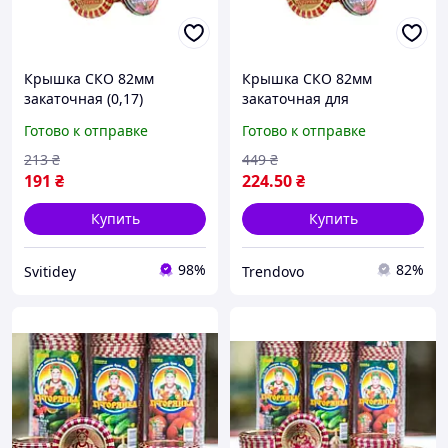
Крышка СКО 82мм
Крышка СКО 82мм
закаточная (0,17)
закаточная для
Хуторянка (50шт в
домашней консервации
Готово к отправке
Готово к отправке
спайке) (лак/лак) ТМ
герметичная с
АВЕСТА
резиновым уплотнителем
213
₴
449
₴
50шт ТМ Авеста
191
₴
224
.50
₴
Купить
Купить
98%
82%
Svitidey
Trendovo