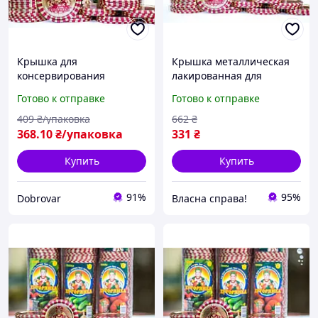
Крышка для
Крышка металлическая
консервирования
лакированная для
Хуторянка металлическая
консервирования овощей
Готово к отправке
Готово к отправке
лакированная 50 шт.
и фруктов 50 штук для
Оригинал
надежного хранения
409
₴/упаковка
662
₴
368
.10
₴/упаковка
331
₴
Купить
Купить
91%
95%
Dobrovar
Власна справа!