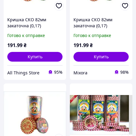
Кришка СКО 82мм
Кришка СКО 82мм
закаточна (0,17)
закаточна (0,17)
Хуторянка (50шт в спайці)
Хуторянка (50шт в спайці)
Готово к отправке
Готово к отправке
(лак/лак) ТМ АВЕСТА
(лак/лак) ТМ АВЕСТА
191
.99
₴
191
.99
₴
Купить
Купить
95%
98%
All Things Store
Mixora