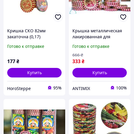
Кришка СКО 82мм
Крышка металлическая
закаточна (0,17)
лакированная для
Хуторянка (50шт в спайці)
консервирования 50 шт
Готово к отправке
Готово к отправке
(лак/лак) ТМ АВЕСТА
для домашнего
использования
666
₴
герметичная защита
177
₴
333
₴
продуктов
Купить
Купить
95%
100%
HoroSteppe
ANTIMIX