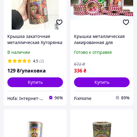
Крышка закаточная
Крышка металлическая
металлическая Хуторянка
лакированная для
Авеста 50 шт с рисунками
консервирования 50 штук
В наличии
Готово к отправке
Крышки для консервации
для заготовок надежная
герметичная защита
4.5
(2)
672
₴
129
₴/упаковка
336
₴
Купить
Купить
96%
89%
Hofa: Інтернет-магазин обуви, одежды и товаров для дома!
FixHome