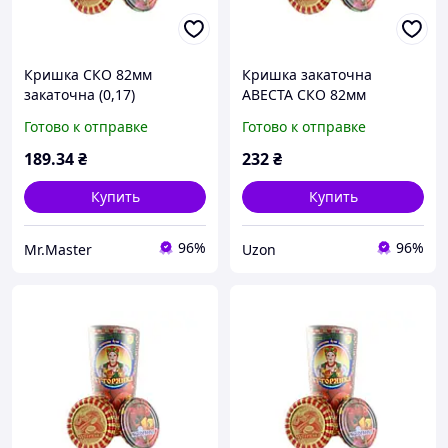
Кришка СКО 82мм
Кришка закаточна
закаточна (0,17)
АВЕСТА СКО 82мм
Хуторянка (50шт в спайці)
Хуторянка (50шт в спайці)
Готово к отправке
Готово к отправке
(лак/лак) ТМ АВЕСТА
189
.34
₴
232
₴
Купить
Купить
96%
96%
Mr.Master
Uzon