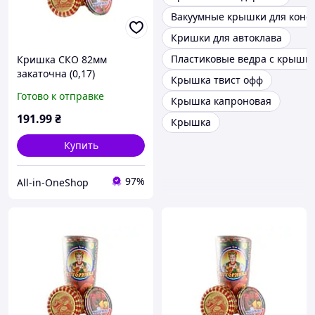
Вакуумные крышки для конс
Кришки для автоклава
Пластиковые ведра с крышк
Кришка СКО 82мм
закаточна (0,17)
Крышка твист офф
Хуторянка (50шт в спайці)
Готово к отправке
Крышка капроновая
(лак/лак) ТМ АВЕСТА
191
.99
₴
Крышка
Купить
97%
All-in-OneShop