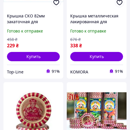
Крышка СКО 82мм
Крышка металлическая
закаточная для
лакированная для
консервирования овощей
консервирования 50 шт
Готово к отправке
Готово к отправке
и фруктов герметичная с
для домашнего
лаком 50шт ТМ Авеста
использования надежная
458
₴
676
₴
герметичная упаковка
229
₴
338
₴
Купить
Купить
91%
91%
Top-Line
KOMORA