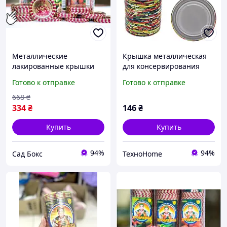
Металлические
Крышка металлическая
лакированные крышки
для консервирования
для консервирования
СКО 1-82 Хуторянка
Готово к отправке
Готово к отправке
Хуторянка 50 штук для
(50шт/пак) полностью
надежной герметизации
цветная
668
₴
334
₴
146
₴
Купить
Купить
94%
94%
Сад Бокс
ТехноHome