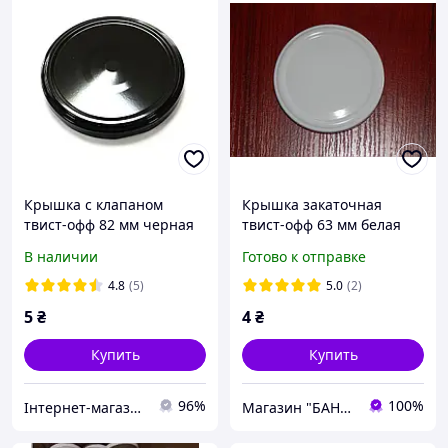
Крышка с клапаном
Крышка закаточная
твист-офф 82 мм черная
твист-офф 63 мм белая
(для автоклава)
В наличии
Готово к отправке
4.8
(5)
5.0
(2)
5
₴
4
₴
Купить
Купить
96%
100%
Інтернет-магазин "Кормушка"
Магазин "БАНОЧКА!"