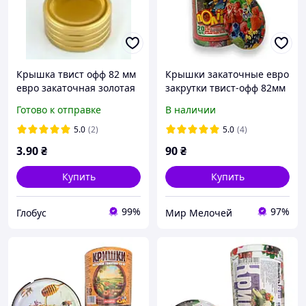
Крышка твист офф 82 мм
Крышки закаточные евро
евро закаточная золотая
закрутки твист-офф 82мм
ТМ Полинка 20шт
Готово к отправке
В наличии
(409585315)
5.0
(2)
5.0
(4)
3
.90
₴
90
₴
Купить
Купить
99%
97%
Глобус
Мир Мелочей