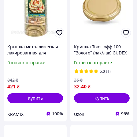
Крышка металлическая
Кришка Твіст-офф 100
лакированная для
"Золото" (лак/лак) GUDEX
консервирования 50 штук
Готово к отправке
Готово к отправке
для домашних заготовок
сохранения продуктов
5.0
(1)
842
₴
36
₴
421
₴
32
.40
₴
Купить
Купить
100%
96%
KRAMIX
Uzon