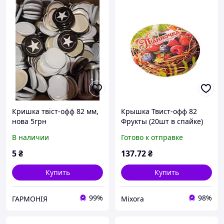
Кришка твіст-офф 82 мм,
Крышка Твист-офф 82
нова 5грн
Фрукты (20шт в спайке)
(лак/эмаль) ТМ
В наличии
Готово к отправке
ПАННОЧКА
5
₴
137
.72
₴
Купить
Купить
99%
98%
ГАРМОНІЯ
Mixora