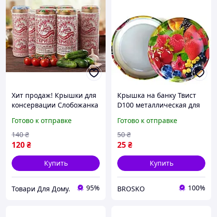
Хит продаж! Крышки для
Крышка на банку Твист
консервации Слобожанка
D100 металлическая для
50 шт (СКО 1-82) | Лак
закатывания консервов
Готово к отправке
Готово к отправке
эмаль, Автоклав |
100 мм качественная
Премиум качество для
жесть
140
₴
50
₴
домашних заготовок
120
₴
25
₴
Купить
Купить
95%
100%
Товари Для Дому.
BROSKO