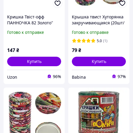
Кришка Твіст-офф
Крышка твист Хуторянка
ПАННОЧКА 82 Золото"
закручивающаяся (20шт/
(20шт в спайці) (лак/
уп) офф 82 Элит
Готово к отправке
Готово к отправке
емаль)
5.0
(1)
147
₴
79
₴
Купить
Купить
96%
97%
Uzon
Babina