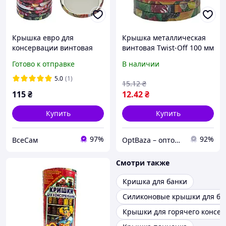
Крышка евро для
Крышка металлическая
консервации винтовая
винтовая Twist-Off 100 мм
закруточная твист офф
(Твист-Офф) для
Готово к отправке
В наличии
Хуторянка (20шт/пак)
стеклянных банок
5.0
(1)
15
.12
₴
115
₴
12
.42
₴
Купить
Купить
97%
92%
ВсеСам
OptBaza – оптовые цены для всех
Смотри также
Кришка для банки
Силиконовые крышки для ба
Крышки для горячего консе