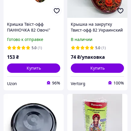
Кришка Твіст-офф
Крышка на закрутку
ПАННОЧКА 82 Овочі"
Твист-офф 82 Украинский
(20шт в спайці) (лак/
орнамент (20шт/уп)
Готово к отправке
В наличии
емаль)
Панночка (винтовая)
5.0
(1)
5.0
(1)
153
₴
74
₴/упаковка
Купить
Купить
96%
100%
Uzon
Vertorg