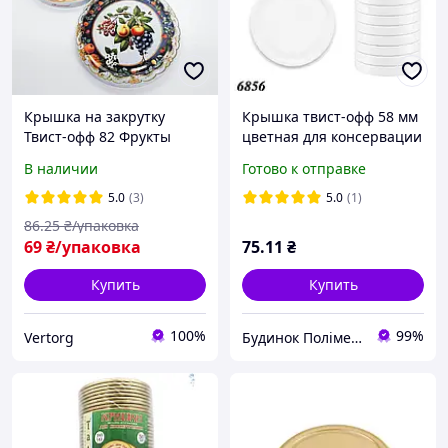
Крышка на закрутку
Крышка твист-офф 58 мм
Твист-офф 82 Фрукты
цветная для консервации
(20шт/уп) Панночка
(20шт)
В наличии
Готово к отправке
(винтовая)
5.0
(3)
5.0
(1)
86
.25
₴/упаковка
69
₴/упаковка
75
.11
₴
Купить
Купить
100%
99%
Vertorg
Будинок Полімерів