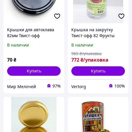
Крышки для автоклава
Крышка на закрутку
82мм Твист-офф
Твист-офф 82 Фрукты
(винтовые) 10 шт с
(240шт/мешок) Панночка
В наличии
В наличии
клапаном
(винтовая)
965
₴/упаковка
70
₴
772
₴/упаковка
Купить
Купить
97%
100%
Мир Мелочей
Vertorg