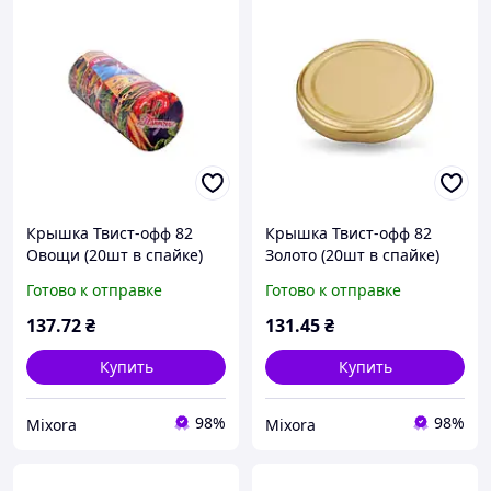
Крышка Твист-офф 82
Крышка Твист-офф 82
Овощи (20шт в спайке)
Золото (20шт в спайке)
(лак/эмаль) ТМ
(лак/эмаль) ТМ
Готово к отправке
Готово к отправке
ПАННОЧКА
ПАННОЧКА
137
.72
₴
131
.45
₴
Купить
Купить
98%
98%
Mixora
Mixora