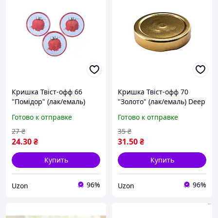
Кришка Твіст-офф 66
Кришка Твіст-офф 70
"Помідор" (лак/емаль)
"Золото" (лак/емаль) Deep
TECNOCAP
TECNOCAP
Готово к отправке
Готово к отправке
27
₴
35
₴
24
.30
₴
31
.50
₴
Купить
Купить
96%
96%
Uzon
Uzon