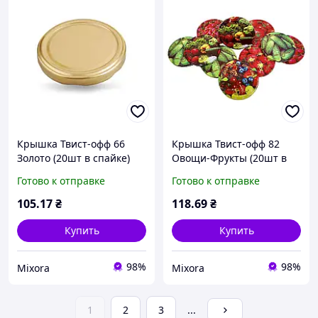
Крышка Твист-офф 66
Крышка Твист-офф 82
Золото (20шт в спайке)
Овощи-Фрукты (20шт в
(лак/эмаль) ТМ
спайке) (лак/эмаль) ТМ
Готово к отправке
Готово к отправке
ПАННОЧКА
ТАЛАМУС
105
.17
₴
118
.69
₴
Купить
Купить
98%
98%
Mixora
Mixora
1
2
3
...