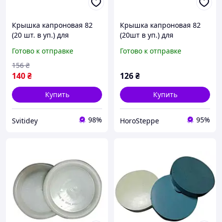
Крышка капроновая 82
Крышка капроновая 82
(20 шт. в уп.) для
(20шт в уп.) для
консервации ТМ YEMETS
консервации ТМ YEMETS
Готово к отправке
Готово к отправке
156
₴
140
₴
126
₴
Купить
Купить
98%
95%
Svitidey
HoroSteppe