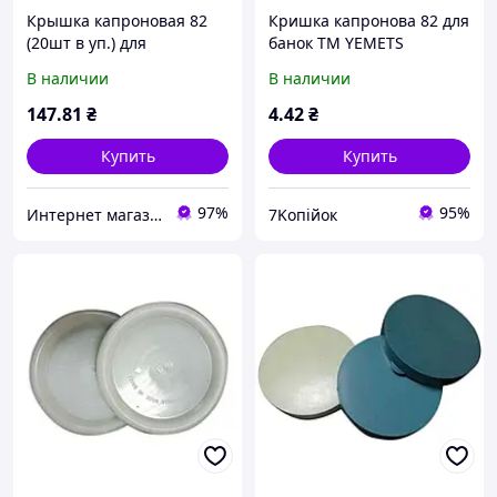
Крышка капроновая 82
Кришка капронова 82 для
(20шт в уп.) для
банок ТМ YEMETS
консервации ТМ YEMETS
В наличии
В наличии
147
.81
₴
4
.42
₴
Купить
Купить
97%
95%
Интернет магазин BuyPlace
7Koпійок