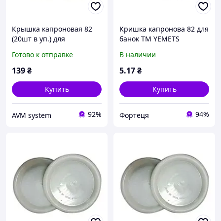
Крышка капроновая 82
Кришка капронова 82 для
(20шт в уп.) для
банок ТМ YEMETS
консервации ТМ YEMETS
Готово к отправке
В наличии
139
₴
5
.17
₴
Купить
Купить
92%
94%
AVM system
Фортеця