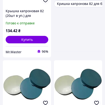
Кришка капронова 82 для ба
Крышка капроновая 82
(20шт в уп.) для
консервации ТМ YEMETS
Готово к отправке
134
.42
₴
Купить
96%
Mr.Master