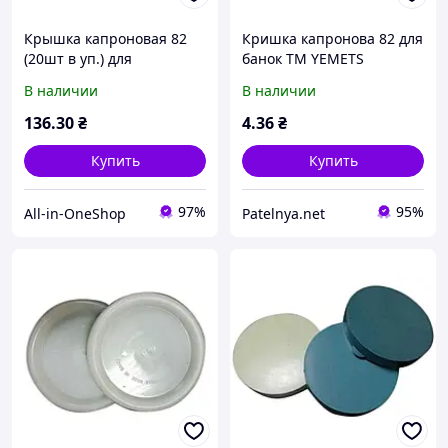
Крышка капроновая 82
Кришка капронова 82 для
(20шт в уп.) для
банок ТМ YEMETS
консервации ТМ YEMETS
В наличии
В наличии
136
.30
₴
4
.36
₴
Купить
Купить
97%
95%
All-in-OneShop
Patelnya.net