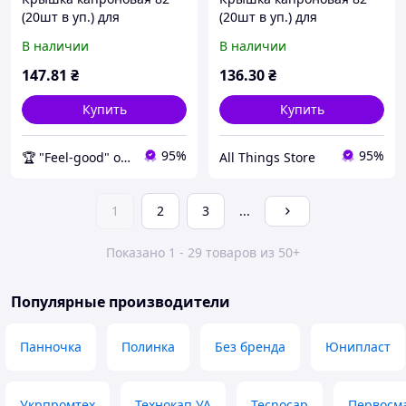
(20шт в уп.) для
(20шт в уп.) для
консервации ТМ YEMETS
консервации ТМ YEMETS
В наличии
В наличии
147
.81
₴
136
.30
₴
Купить
Купить
95%
95%
🏆 "Feel-good" онлайн-магазин
All Things Store
1
2
3
...
Показано 1 - 29 товаров из 50+
Популярные производители
Панночка
Полинка
Без бренда
Юнипласт
Укрпромтех
Технокап УА
Tecnocap
Первосм