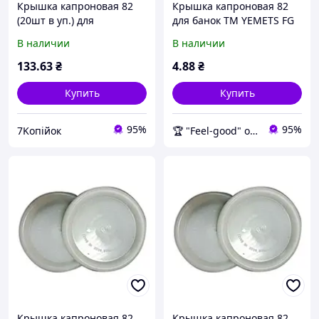
Крышка капроновая 82
Крышка капроновая 82
(20шт в уп.) для
для банок ТМ YEMETS FG
консервации ТМ YEMETS
В наличии
В наличии
133
.63
₴
4
.88
₴
Купить
Купить
95%
95%
7Koпійок
🏆 "Feel-good" онлайн-магазин
Крышка капроновая 82
Крышка капроновая 82