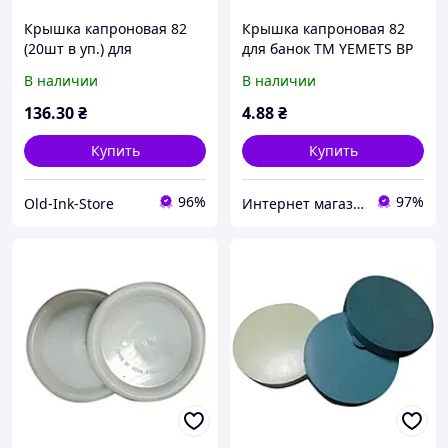
Крышка капроновая 82
Крышка капроновая 82
(20шт в уп.) для
для банок ТМ YEMETS BP
консервации ТМ YEMETS
В наличии
В наличии
136
.30
₴
4
.88
₴
Купить
Купить
96%
97%
Old-Ink-Store
Интернет магазин BuyPlace